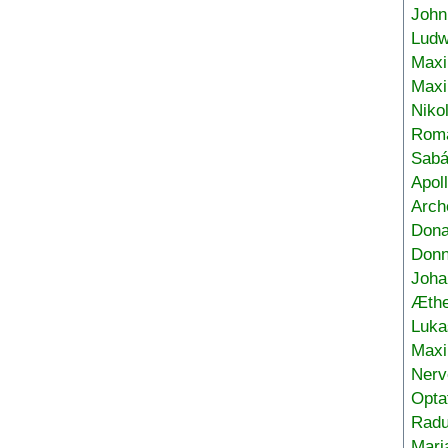
John
Ludw
Maxi
Max
Niko
Roma
Sabá
Apol
Arch
Don
Donn
Joha
Æthe
Luka
Max
Nerv
Opta
Radu
Mari