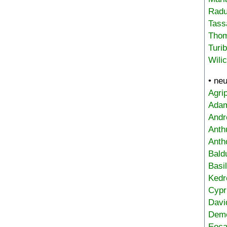
Radu
Tass
Tho
Turi
Wili
• ne
Agri
Adam
Andr
Anth
Anth
Bald
Basi
Kedr
Cypr
Davi
Deme
Eoca