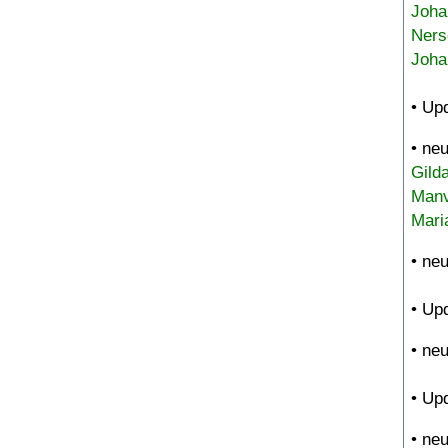
Joha
Ners
Joha
• Up
• ne
Gild
Manv
Mari
• ne
• Up
• ne
• Up
• ne