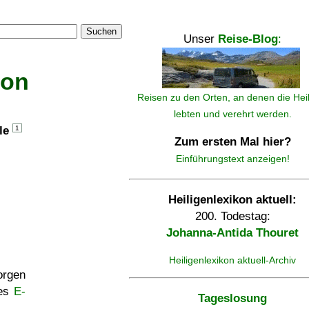
Suchen
Unser
Reise-Blog
:
kon
Reisen zu den Orten, an denen die Hei
lebten und verehrt werden.
lle
1
Zum ersten Mal hier?
Einführungstext anzeigen!
Heiligenlexikon aktuell:
200. Todestag:
Johanna-Antida Thouret
Heiligenlexikon aktuell-Archiv
rgen
ses
E-
Tageslosung