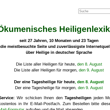
Ökumenisches Heiligenlexi
seit
27 Jahren, 10 Monaten und 23 Tagen
die meistbesuchte Seite und zuverlässigste Internetque
über Heilige in deutscher Sprache
Die Liste aller Heiligen für heute,
den 8. August
Die Liste aller Heiligen für morgen,
den 9. August
Der eine Tagesheilige für heute
, den 8. August
Der eine Tagesheilige für morgen
, den 9. August
Service:
Wir schicken Ihnen den
Tagesheiligen
jeden Mo
kostenlos in Ihr E-Mail-Postfach. Zum Bestellen bitte die
Mail-Formular
aufrufen und die Mail absenden.