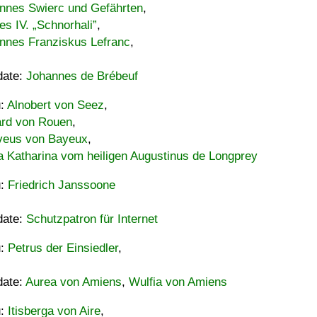
nnes Swierc und Gefährten
,
es IV. „Schnorhali”
,
nnes Franziskus Lefranc
,
date:
Johannes de Brébeuf
u:
Alnobert von Seez
,
ard von Rouen
,
eus von Bayeux
,
a Katharina vom heiligen Augustinus de Longprey
u:
Friedrich Janssoone
date:
Schutzpatron für Internet
u:
Petrus der Einsiedler
,
date:
Aurea von Amiens
,
Wulfia von Amiens
u:
Itisberga von Aire
,