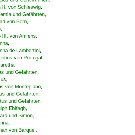
h II. von Schleswig
,
emia und Gefährten
,
old von Bern
,
o
,
 III. von Amiens
,
nna
,
nna de Lambertini
,
entius von Portugal
,
aretha
s und Gefährten
,
ius
,
us von Montepiano
,
us und Gefährten
,
tus und Gefährten
,
lph Ebifagh
,
ard und Simon
,
anna
,
han von Barquel
,