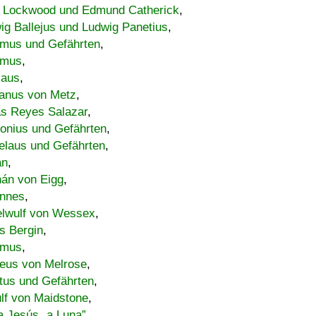
 Lockwood und Edmund Catherick
,
ig Ballejus und Ludwig Panetius
,
mus und Gefährten
,
imus
,
laus
,
nus von Metz
,
s Reyes Salazar
,
lonius und Gefährten
,
elaus und Gefährten
,
an
,
án von Eigg
,
nnes
,
lwulf von Wessex
,
s Bergin
,
imus
,
eus von Melrose
,
tus und Gefährten
,
lf von Maidstone
,
a Jesús „a Luna”
,