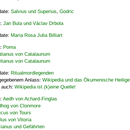
date:
Salvius und Superius
,
Godric
u:
Jan Bula und Václav Drbola
date:
Maria Rosa Julia Billiart
u:
Poma
tianus von Catalaunum
tianus von Catalaunum
date:
Ritualmordlegenden
gegebenem Anlass:
Wikipedia und das Ökumenische Heilige
 auch:
Wikipedia ist (k)eine Quelle!
u:
Aedh von Achard-Finglas
hog von Clonmore
icus von Tours
lus von Vitoria
ianus und Gefährten