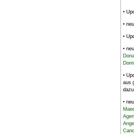
• Up
• ne
• Up
• ne
Dona
Domi
• Up
aus 
dazu
• ne
Maed
Ager
Ange
Canc