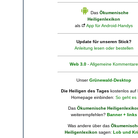
Das
Ökumenische
Heiligenlexikon
als
App für Android-Handys
Update für unseren Stick?
Anleitung lesen oder bestellen
Web 3.0
-
Allgemeine Kommentare
Unser
Grünewald-Desktop
Die Heiligen des Tages
kostenlos auf 
Homepage einbinden:
So geht es
Das
Ökumenische Heiligenlexiko
weiterempfehlen?
Banner + links
Was andere über das
Ökumenisch
Heiligenlexikon
sagen:
Lob und Kri