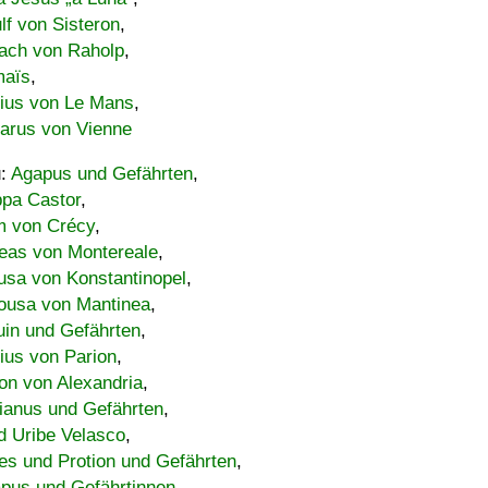
lf von Sisteron
,
ach von Raholp
,
maïs
,
bius von Le Mans
,
carus von Vienne
u:
Agapus und Gefährten
,
ppa Castor
,
 von Crécy
,
eas von Montereale
,
usa von Konstantinopel
,
ousa von Mantinea
,
uin und Gefährten
,
lius von Parion
,
on von Alexandria
,
ianus und Gefährten
,
d Uribe Velasco
,
s und Protion und Gefährten
,
pus und Gefährtinnen
,