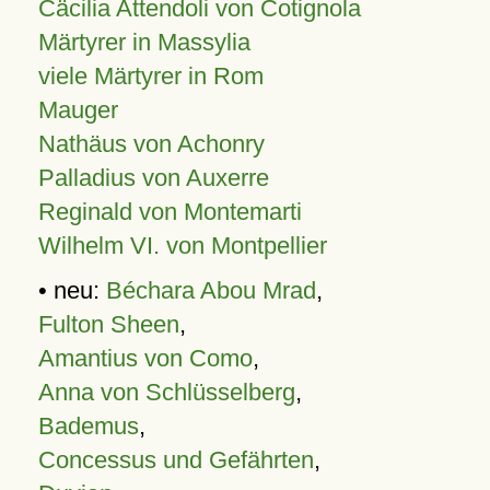
Cäcilia Attendoli von Cotignola
Märtyrer in Massylia
viele Märtyrer in Rom
Mauger
Nathäus von Achonry
Palladius von Auxerre
Reginald von Montemarti
Wilhelm VI. von Montpellier
• neu:
Béchara Abou Mrad
,
Fulton Sheen
,
Amantius von Como
,
Anna von Schlüsselberg
,
Bademus
,
Concessus und Gefährten
,