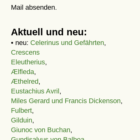
Mail absenden.
Aktuell und neu:
• neu:
Celerinus und Gefährten
,
Crescens
Eleutherius
,
Ælfleda
,
Æthelred
,
Eustachius Avril
,
Miles Gerard und Francis Dickenson
,
Fulbert
,
Gilduin
,
Giunoc von Buchan
,
Gundisalvus von Balboa
,