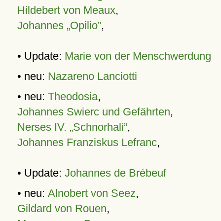
Hildebert von Meaux
,
Johannes „Opilio”
,
• Update:
Marie von der Menschwerdung
• neu:
Nazareno Lanciotti
• neu:
Theodosia
,
Johannes Swierc und Gefährten
,
Nerses IV. „Schnorhali”
,
Johannes Franziskus Lefranc
,
• Update:
Johannes de Brébeuf
• neu:
Alnobert von Seez
,
Gildard von Rouen
,