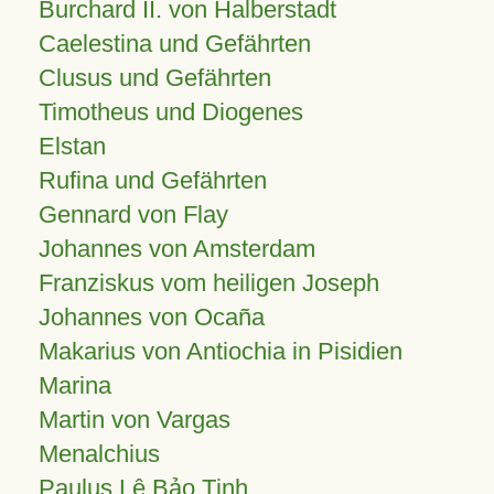
Burchard II. von Halberstadt
Caelestina und Gefährten
Clusus und Gefährten
Timotheus und Diogenes
Elstan
Rufina und Gefährten
Gennard von Flay
Johannes von Amsterdam
Franziskus vom heiligen Joseph
Johannes von Ocaña
Makarius von Antiochia in Pisidien
Marina
Martin von Vargas
Menalchius
Paulus Lê Bảo Tịnh