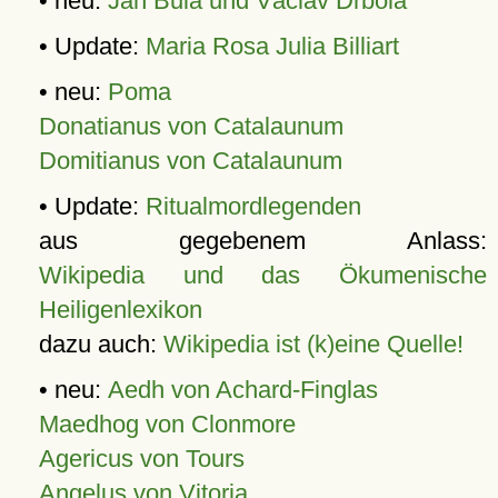
• neu:
Jan Bula und Václav Drbola
• Update:
Maria Rosa Julia Billiart
• neu:
Poma
Donatianus von Catalaunum
Domitianus von Catalaunum
• Update:
Ritualmordlegenden
aus gegebenem Anlass:
Wikipedia und das Ökumenische
Heiligenlexikon
dazu auch:
Wikipedia ist (k)eine Quelle!
• neu:
Aedh von Achard-Finglas
Maedhog von Clonmore
Agericus von Tours
Angelus von Vitoria