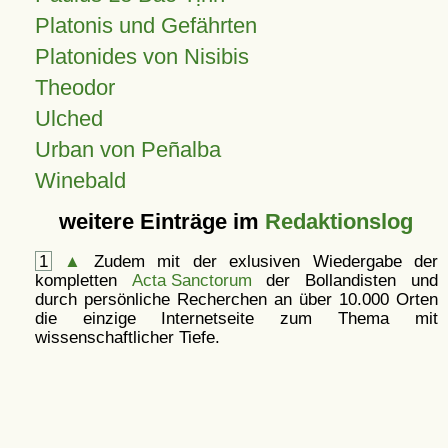
Platonis und Gefährten
Platonides von Nisibis
Theodor
Ulched
Urban von Peñalba
Winebald
weitere Einträge im
Redaktionslog
1
▲
Zudem mit der exlusiven Wiedergabe der
kompletten
Acta Sanctorum
der Bollandisten und
durch persönliche Recherchen an über 10.000 Orten
die einzige Internetseite zum Thema mit
wissenschaftlicher Tiefe.