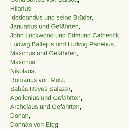
Hilarius
,
Idedeandus und seine Brüder
,
Januarius und Gefährten
,
John Lockwood und Edmund Catherick
,
Ludwig Ballejus und Ludwig Panetius
,
Maximus und Gefährten
,
Maximus
,
Nikolaus
,
Romanus von Metz
,
Sabás Reyes Salazar
,
Apollonius und Gefährten
,
Archelaus und Gefährten
,
Donan
,
Donnán von Eigg
,