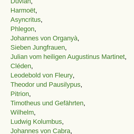
Duvian
,
Harmoët
,
Asyncritus
,
Phlegon
,
Johannes von Organyà
,
Sieben Jungfrauen
,
Julian vom heiligen Augustinus Martinet
,
Cléden
,
Leodebold von Fleury
,
Theodor und Pausilypus
,
Pitrion
,
Timotheus und Gefährten
,
Wilhelm
,
Ludwig Kolumbus
,
Johannes von Cabra
,