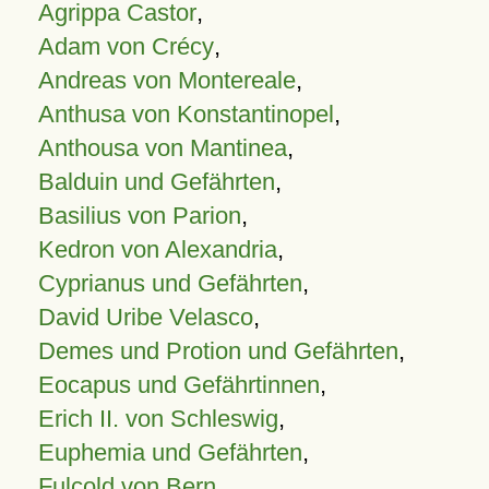
Agrippa Castor
,
Adam von Crécy
,
Andreas von Montereale
,
Anthusa von Konstantinopel
,
Anthousa von Mantinea
,
Balduin und Gefährten
,
Basilius von Parion
,
Kedron von Alexandria
,
Cyprianus und Gefährten
,
David Uribe Velasco
,
Demes und Protion und Gefährten
,
Eocapus und Gefährtinnen
,
Erich II. von Schleswig
,
Euphemia und Gefährten
,
Fulcold von Bern
,