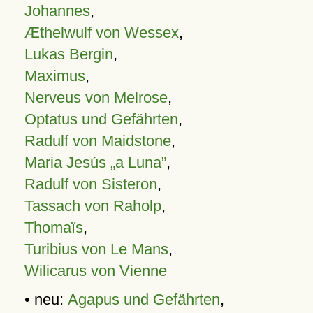
Johannes
,
Æthelwulf von Wessex
,
Lukas Bergin
,
Maximus
,
Nerveus von Melrose
,
Optatus und Gefährten
,
Radulf von Maidstone
,
Maria Jesús „a Luna”
,
Radulf von Sisteron
,
Tassach von Raholp
,
Thomaïs
,
Turibius von Le Mans
,
Wilicarus von Vienne
• neu:
Agapus und Gefährten
,