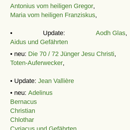
Antonius vom heiligen Gregor
,
Maria vom heiligen Franziskus
,
• Update:
Aodh Glas
,
Aidus und Gefährten
• neu:
Die 70 / 72 Jünger Jesu Christi
,
Toten-Auferwecker
,
• Update:
Jean Vallière
• neu:
Adelinus
Bernacus
Christian
Chlothar
Cyriacus und Gefährten