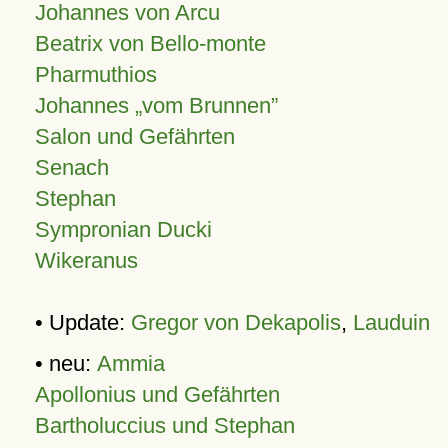
Johannes von Arcu
Beatrix von Bello-monte
Pharmuthios
Johannes
vom Brunnen
Salon und Gefährten
Senach
Stephan
Sympronian Ducki
Wikeranus
• Update:
Gregor von Dekapolis
,
Lauduin
• neu:
Ammia
Apollonius und Gefährten
Bartholuccius und Stephan