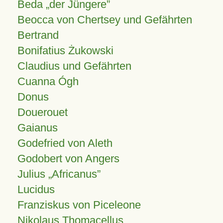
Beda „der Jüngere”
Beocca von Chertsey und Gefährten
Bertrand
Bonifatius Żukowski
Claudius und Gefährten
Cuanna Ógh
Donus
Douerouet
Gaianus
Godefried von Aleth
Godobert von Angers
Julius
Africanus
Lucidus
Franziskus von Piceleone
Nikolaus Thomacellus