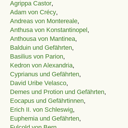
Agrippa Castor
,
Adam von Crécy
,
Andreas von Montereale
,
Anthusa von Konstantinopel
,
Anthousa von Mantinea
,
Balduin und Gefährten
,
Basilius von Parion
,
Kedron von Alexandria
,
Cyprianus und Gefährten
,
David Uribe Velasco
,
Demes und Protion und Gefährten
,
Eocapus und Gefährtinnen
,
Erich II. von Schleswig
,
Euphemia und Gefährten
,
Fulcold von Bern
,