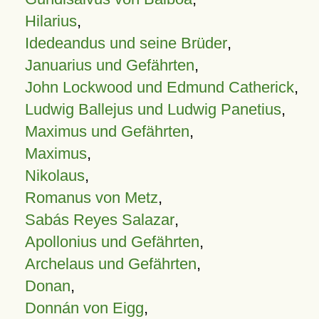
Hilarius
,
Idedeandus und seine Brüder
,
Januarius und Gefährten
,
John Lockwood und Edmund Catherick
,
Ludwig Ballejus und Ludwig Panetius
,
Maximus und Gefährten
,
Maximus
,
Nikolaus
,
Romanus von Metz
,
Sabás Reyes Salazar
,
Apollonius und Gefährten
,
Archelaus und Gefährten
,
Donan
,
Donnán von Eigg
,