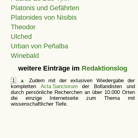
Platonis und Gefährten
Platonides von Nisibis
Theodor
Ulched
Urban von Peñalba
Winebald
weitere Einträge im
Redaktionslog
1
▲
Zudem mit der exlusiven Wiedergabe der
kompletten
Acta Sanctorum
der Bollandisten und
durch persönliche Recherchen an über 10.000 Orten
die einzige Internetseite zum Thema mit
wissenschaftlicher Tiefe.