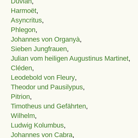
Duvian
,
Harmoët
,
Asyncritus
,
Phlegon
,
Johannes von Organyà
,
Sieben Jungfrauen
,
Julian vom heiligen Augustinus Martinet
,
Cléden
,
Leodebold von Fleury
,
Theodor und Pausilypus
,
Pitrion
,
Timotheus und Gefährten
,
Wilhelm
,
Ludwig Kolumbus
,
Johannes von Cabra
,