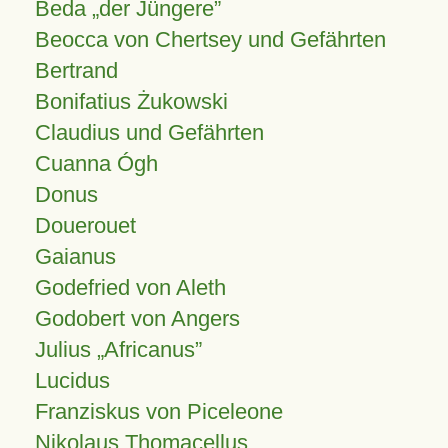
Beda „der Jüngere”
Beocca von Chertsey und Gefährten
Bertrand
Bonifatius Żukowski
Claudius und Gefährten
Cuanna Ógh
Donus
Douerouet
Gaianus
Godefried von Aleth
Godobert von Angers
Julius
Africanus
Lucidus
Franziskus von Piceleone
Nikolaus Thomacellus