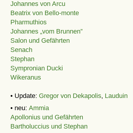
Johannes von Arcu
Beatrix von Bello-monte
Pharmuthios
Johannes
vom Brunnen
Salon und Gefährten
Senach
Stephan
Sympronian Ducki
Wikeranus
• Update:
Gregor von Dekapolis
,
Lauduin
• neu:
Ammia
Apollonius und Gefährten
Bartholuccius und Stephan