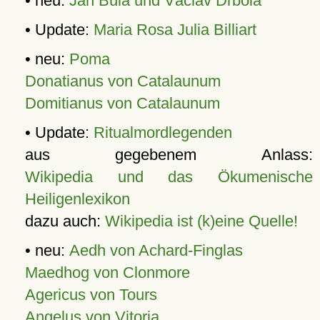
• neu:
Jan Bula und Václav Drbola
• Update:
Maria Rosa Julia Billiart
• neu:
Poma
Donatianus von Catalaunum
Domitianus von Catalaunum
• Update:
Ritualmordlegenden
aus gegebenem Anlass:
Wikipedia und das Ökumenische
Heiligenlexikon
dazu auch:
Wikipedia ist (k)eine Quelle!
• neu:
Aedh von Achard-Finglas
Maedhog von Clonmore
Agericus von Tours
Angelus von Vitoria