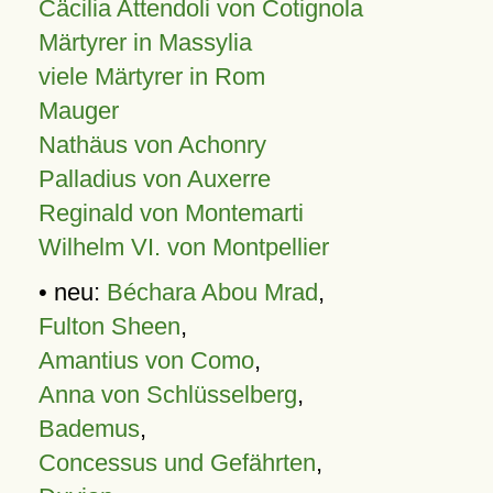
Cäcilia Attendoli von Cotignola
Märtyrer in Massylia
viele Märtyrer in Rom
Mauger
Nathäus von Achonry
Palladius von Auxerre
Reginald von Montemarti
Wilhelm VI. von Montpellier
• neu:
Béchara Abou Mrad
,
Fulton Sheen
,
Amantius von Como
,
Anna von Schlüsselberg
,
Bademus
,
Concessus und Gefährten
,