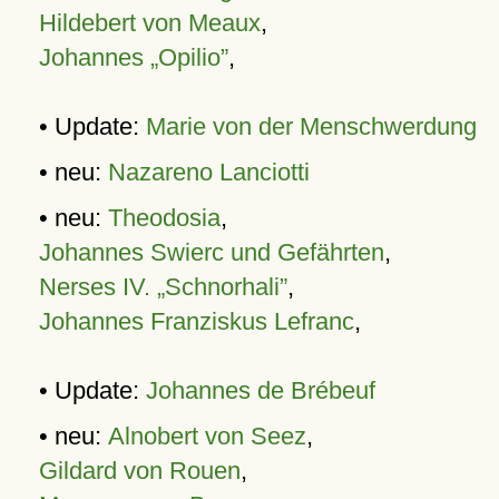
Hildebert von Meaux
,
Johannes „Opilio”
,
• Update:
Marie von der Menschwerdung
• neu:
Nazareno Lanciotti
• neu:
Theodosia
,
Johannes Swierc und Gefährten
,
Nerses IV. „Schnorhali”
,
Johannes Franziskus Lefranc
,
• Update:
Johannes de Brébeuf
• neu:
Alnobert von Seez
,
Gildard von Rouen
,