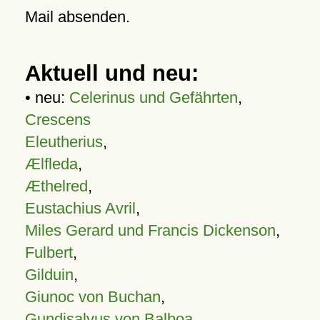
Mail absenden.
Aktuell und neu:
• neu:
Celerinus und Gefährten
,
Crescens
Eleutherius
,
Ælfleda
,
Æthelred
,
Eustachius Avril
,
Miles Gerard und Francis Dickenson
,
Fulbert
,
Gilduin
,
Giunoc von Buchan
,
Gundisalvus von Balboa
,