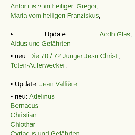
Antonius vom heiligen Gregor
,
Maria vom heiligen Franziskus
,
• Update:
Aodh Glas
,
Aidus und Gefährten
• neu:
Die 70 / 72 Jünger Jesu Christi
,
Toten-Auferwecker
,
• Update:
Jean Vallière
• neu:
Adelinus
Bernacus
Christian
Chlothar
Cyriacus und Gefährten