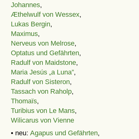
Johannes
,
Æthelwulf von Wessex
,
Lukas Bergin
,
Maximus
,
Nerveus von Melrose
,
Optatus und Gefährten
,
Radulf von Maidstone
,
Maria Jesús „a Luna”
,
Radulf von Sisteron
,
Tassach von Raholp
,
Thomaïs
,
Turibius von Le Mans
,
Wilicarus von Vienne
• neu:
Agapus und Gefährten
,