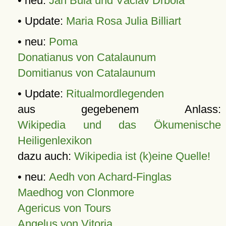
• neu:
Jan Bula und Václav Drbola
• Update:
Maria Rosa Julia Billiart
• neu:
Poma
Donatianus von Catalaunum
Domitianus von Catalaunum
• Update:
Ritualmordlegenden
aus gegebenem Anlass:
Wikipedia und das Ökumenische
Heiligenlexikon
dazu auch:
Wikipedia ist (k)eine Quelle!
• neu:
Aedh von Achard-Finglas
Maedhog von Clonmore
Agericus von Tours
Angelus von Vitoria