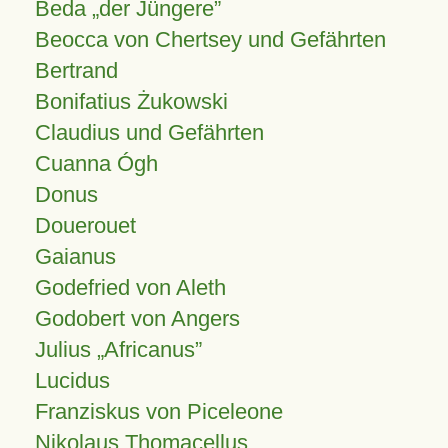
Beda „der Jüngere”
Beocca von Chertsey und Gefährten
Bertrand
Bonifatius Żukowski
Claudius und Gefährten
Cuanna Ógh
Donus
Douerouet
Gaianus
Godefried von Aleth
Godobert von Angers
Julius
Africanus
Lucidus
Franziskus von Piceleone
Nikolaus Thomacellus