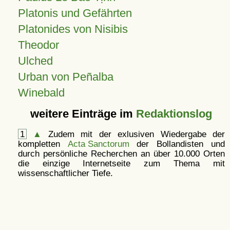
Platonis und Gefährten
Platonides von Nisibis
Theodor
Ulched
Urban von Peñalba
Winebald
weitere Einträge im
Redaktionslog
1
▲
Zudem mit der exlusiven Wiedergabe der
kompletten
Acta Sanctorum
der Bollandisten und
durch persönliche Recherchen an über 10.000 Orten
die einzige Internetseite zum Thema mit
wissenschaftlicher Tiefe.