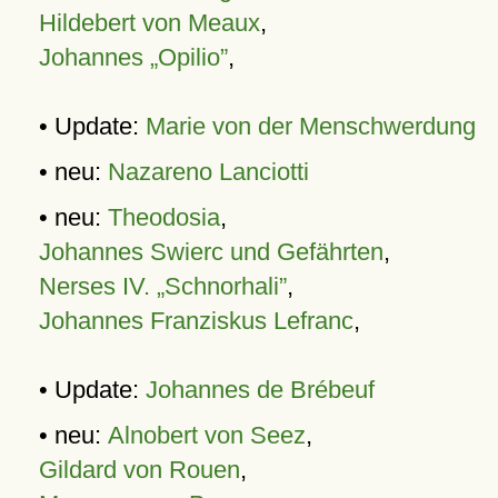
Hildebert von Meaux
,
Johannes „Opilio”
,
• Update:
Marie von der Menschwerdung
• neu:
Nazareno Lanciotti
• neu:
Theodosia
,
Johannes Swierc und Gefährten
,
Nerses IV. „Schnorhali”
,
Johannes Franziskus Lefranc
,
• Update:
Johannes de Brébeuf
• neu:
Alnobert von Seez
,
Gildard von Rouen
,