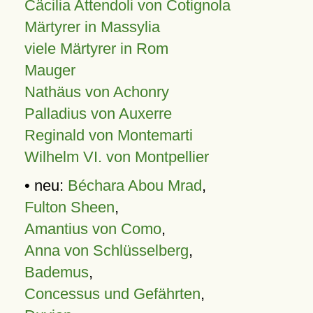
Cäcilia Attendoli von Cotignola
Märtyrer in Massylia
viele Märtyrer in Rom
Mauger
Nathäus von Achonry
Palladius von Auxerre
Reginald von Montemarti
Wilhelm VI. von Montpellier
• neu:
Béchara Abou Mrad
,
Fulton Sheen
,
Amantius von Como
,
Anna von Schlüsselberg
,
Bademus
,
Concessus und Gefährten
,