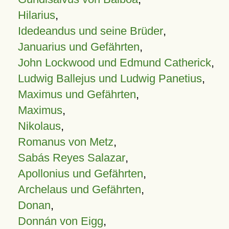
Hilarius
,
Idedeandus und seine Brüder
,
Januarius und Gefährten
,
John Lockwood und Edmund Catherick
,
Ludwig Ballejus und Ludwig Panetius
,
Maximus und Gefährten
,
Maximus
,
Nikolaus
,
Romanus von Metz
,
Sabás Reyes Salazar
,
Apollonius und Gefährten
,
Archelaus und Gefährten
,
Donan
,
Donnán von Eigg
,