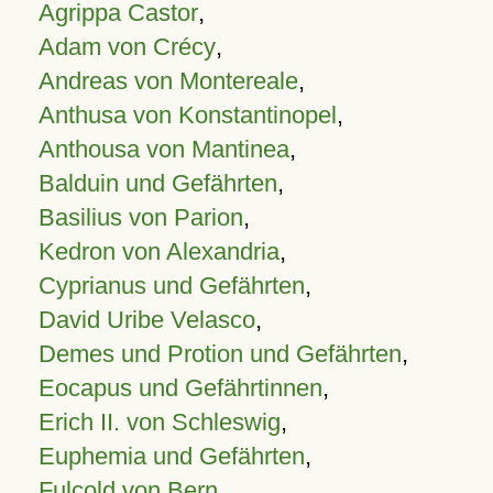
Agrippa Castor
,
Adam von Crécy
,
Andreas von Montereale
,
Anthusa von Konstantinopel
,
Anthousa von Mantinea
,
Balduin und Gefährten
,
Basilius von Parion
,
Kedron von Alexandria
,
Cyprianus und Gefährten
,
David Uribe Velasco
,
Demes und Protion und Gefährten
,
Eocapus und Gefährtinnen
,
Erich II. von Schleswig
,
Euphemia und Gefährten
,
Fulcold von Bern
,