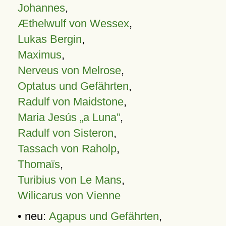
Johannes
,
Æthelwulf von Wessex
,
Lukas Bergin
,
Maximus
,
Nerveus von Melrose
,
Optatus und Gefährten
,
Radulf von Maidstone
,
Maria Jesús „a Luna”
,
Radulf von Sisteron
,
Tassach von Raholp
,
Thomaïs
,
Turibius von Le Mans
,
Wilicarus von Vienne
• neu:
Agapus und Gefährten
,