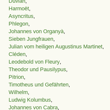
Duvian
,
Harmoët
,
Asyncritus
,
Phlegon
,
Johannes von Organyà
,
Sieben Jungfrauen
,
Julian vom heiligen Augustinus Martinet
,
Cléden
,
Leodebold von Fleury
,
Theodor und Pausilypus
,
Pitrion
,
Timotheus und Gefährten
,
Wilhelm
,
Ludwig Kolumbus
,
Johannes von Cabra
,