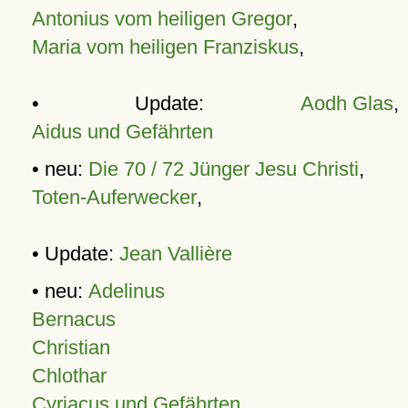
Antonius vom heiligen Gregor
,
Maria vom heiligen Franziskus
,
• Update:
Aodh Glas
,
Aidus und Gefährten
• neu:
Die 70 / 72 Jünger Jesu Christi
,
Toten-Auferwecker
,
• Update:
Jean Vallière
• neu:
Adelinus
Bernacus
Christian
Chlothar
Cyriacus und Gefährten