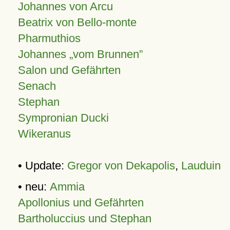
Johannes von Arcu
Beatrix von Bello-monte
Pharmuthios
Johannes
vom Brunnen
Salon und Gefährten
Senach
Stephan
Sympronian Ducki
Wikeranus
• Update:
Gregor von Dekapolis
,
Lauduin
• neu:
Ammia
Apollonius und Gefährten
Bartholuccius und Stephan