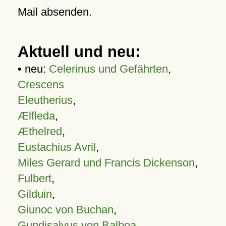
Mail absenden.
Aktuell und neu:
• neu:
Celerinus und Gefährten
,
Crescens
Eleutherius
,
Ælfleda
,
Æthelred
,
Eustachius Avril
,
Miles Gerard und Francis Dickenson
,
Fulbert
,
Gilduin
,
Giunoc von Buchan
,
Gundisalvus von Balboa
,