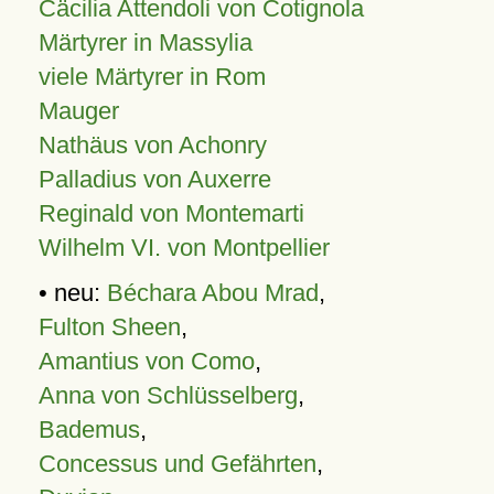
Cäcilia Attendoli von Cotignola
Märtyrer in Massylia
viele Märtyrer in Rom
Mauger
Nathäus von Achonry
Palladius von Auxerre
Reginald von Montemarti
Wilhelm VI. von Montpellier
• neu:
Béchara Abou Mrad
,
Fulton Sheen
,
Amantius von Como
,
Anna von Schlüsselberg
,
Bademus
,
Concessus und Gefährten
,