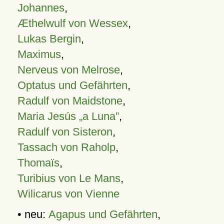
Johannes
,
Æthelwulf von Wessex
,
Lukas Bergin
,
Maximus
,
Nerveus von Melrose
,
Optatus und Gefährten
,
Radulf von Maidstone
,
Maria Jesús „a Luna”
,
Radulf von Sisteron
,
Tassach von Raholp
,
Thomaïs
,
Turibius von Le Mans
,
Wilicarus von Vienne
• neu:
Agapus und Gefährten
,