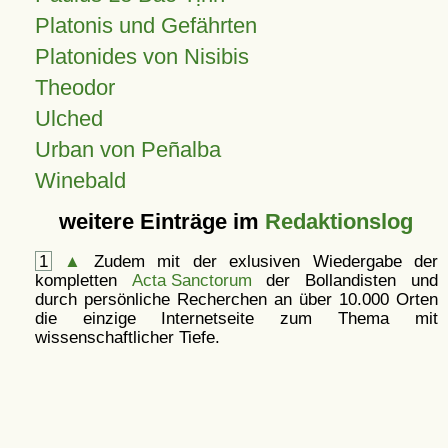
Platonis und Gefährten
Platonides von Nisibis
Theodor
Ulched
Urban von Peñalba
Winebald
weitere Einträge im
Redaktionslog
1
▲
Zudem mit der exlusiven Wiedergabe der
kompletten
Acta Sanctorum
der Bollandisten und
durch persönliche Recherchen an über 10.000 Orten
die einzige Internetseite zum Thema mit
wissenschaftlicher Tiefe.