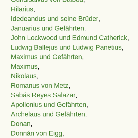
Hilarius
,
Idedeandus und seine Brüder
,
Januarius und Gefährten
,
John Lockwood und Edmund Catherick
,
Ludwig Ballejus und Ludwig Panetius
,
Maximus und Gefährten
,
Maximus
,
Nikolaus
,
Romanus von Metz
,
Sabás Reyes Salazar
,
Apollonius und Gefährten
,
Archelaus und Gefährten
,
Donan
,
Donnán von Eigg
,