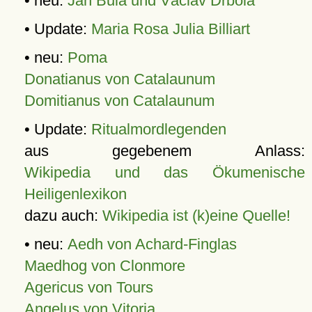
• neu:
Jan Bula und Václav Drbola
• Update:
Maria Rosa Julia Billiart
• neu:
Poma
Donatianus von Catalaunum
Domitianus von Catalaunum
• Update:
Ritualmordlegenden
aus gegebenem Anlass:
Wikipedia und das Ökumenische
Heiligenlexikon
dazu auch:
Wikipedia ist (k)eine Quelle!
• neu:
Aedh von Achard-Finglas
Maedhog von Clonmore
Agericus von Tours
Angelus von Vitoria