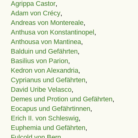
Agrippa Castor
,
Adam von Crécy
,
Andreas von Montereale
,
Anthusa von Konstantinopel
,
Anthousa von Mantinea
,
Balduin und Gefährten
,
Basilius von Parion
,
Kedron von Alexandria
,
Cyprianus und Gefährten
,
David Uribe Velasco
,
Demes und Protion und Gefährten
,
Eocapus und Gefährtinnen
,
Erich II. von Schleswig
,
Euphemia und Gefährten
,
Fulcold von Bern
,