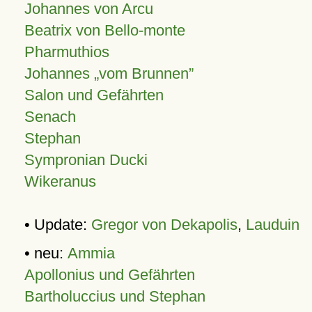
Johannes von Arcu
Beatrix von Bello-monte
Pharmuthios
Johannes
vom Brunnen
Salon und Gefährten
Senach
Stephan
Sympronian Ducki
Wikeranus
• Update:
Gregor von Dekapolis
,
Lauduin
• neu:
Ammia
Apollonius und Gefährten
Bartholuccius und Stephan