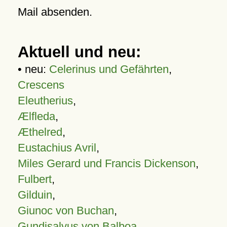
Mail absenden.
Aktuell und neu:
• neu:
Celerinus und Gefährten
,
Crescens
Eleutherius
,
Ælfleda
,
Æthelred
,
Eustachius Avril
,
Miles Gerard und Francis Dickenson
,
Fulbert
,
Gilduin
,
Giunoc von Buchan
,
Gundisalvus von Balboa
,