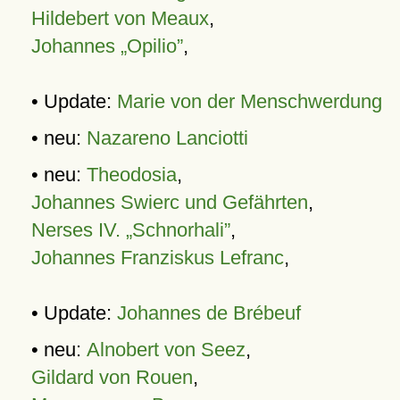
Hildebert von Meaux
,
Johannes „Opilio”
,
• Update:
Marie von der Menschwerdung
• neu:
Nazareno Lanciotti
• neu:
Theodosia
,
Johannes Swierc und Gefährten
,
Nerses IV. „Schnorhali”
,
Johannes Franziskus Lefranc
,
• Update:
Johannes de Brébeuf
• neu:
Alnobert von Seez
,
Gildard von Rouen
,