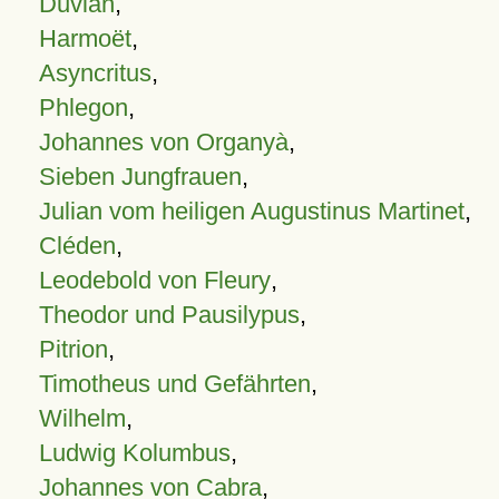
Duvian
,
Harmoët
,
Asyncritus
,
Phlegon
,
Johannes von Organyà
,
Sieben Jungfrauen
,
Julian vom heiligen Augustinus Martinet
,
Cléden
,
Leodebold von Fleury
,
Theodor und Pausilypus
,
Pitrion
,
Timotheus und Gefährten
,
Wilhelm
,
Ludwig Kolumbus
,
Johannes von Cabra
,