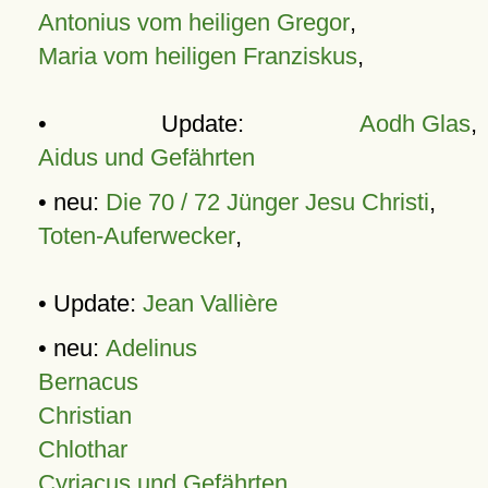
Antonius vom heiligen Gregor
,
Maria vom heiligen Franziskus
,
• Update:
Aodh Glas
,
Aidus und Gefährten
• neu:
Die 70 / 72 Jünger Jesu Christi
,
Toten-Auferwecker
,
• Update:
Jean Vallière
• neu:
Adelinus
Bernacus
Christian
Chlothar
Cyriacus und Gefährten