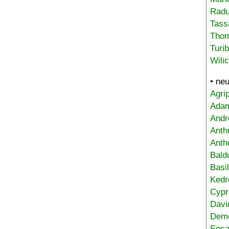
Radu
Tass
Tho
Turi
Wili
• ne
Agri
Adam
Andr
Anth
Anth
Bald
Basi
Kedr
Cypr
Davi
Deme
Eoca