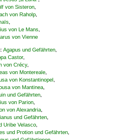
lf von Sisteron
,
ach von Raholp
,
maïs
,
bius von Le Mans
,
carus von Vienne
u:
Agapus und Gefährten
,
ppa Castor
,
 von Crécy
,
eas von Montereale
,
usa von Konstantinopel
,
ousa von Mantinea
,
uin und Gefährten
,
lius von Parion
,
on von Alexandria
,
ianus und Gefährten
,
d Uribe Velasco
,
s und Protion und Gefährten
,
pus und Gefährtinnen
,