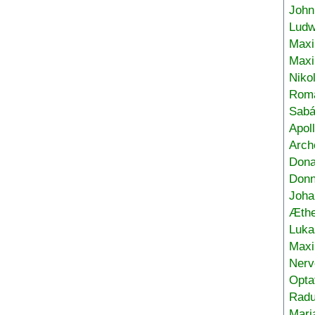
John
Ludw
Maxi
Max
Niko
Roma
Sabá
Apol
Arch
Don
Donn
Joha
Æthe
Luka
Max
Nerv
Opta
Radu
Mari