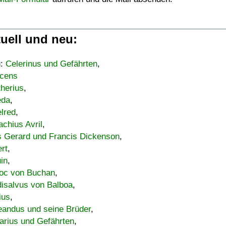
uell und neu:
u:
Celerinus und Gefährten
,
cens
therius
,
eda
,
lred
,
achius Avril
,
s Gerard und Francis Dickenson
,
ert
,
uin
,
oc von Buchan
,
isalvus von Balboa
,
ius
,
eandus und seine Brüder
,
arius und Gefährten
,