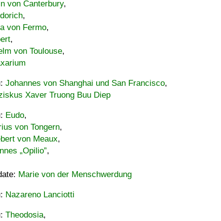
in von Canterbury
,
dorich
,
ia von Fermo
,
ert
,
elm von Toulouse
,
xarium
u:
Johannes von Shanghai und San Francisco
,
ziskus Xaver Truong Buu Diep
u:
Eudo
,
rius von Tongern
,
ebert von Meaux
,
nnes „Opilio”
,
date:
Marie von der Menschwerdung
u:
Nazareno Lanciotti
u:
Theodosia
,