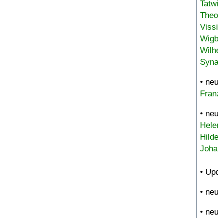
Tatw
Theo
Viss
Wigb
Wilh
Syna
• ne
Fran
• ne
Hele
Hild
Joha
• Up
• ne
• ne