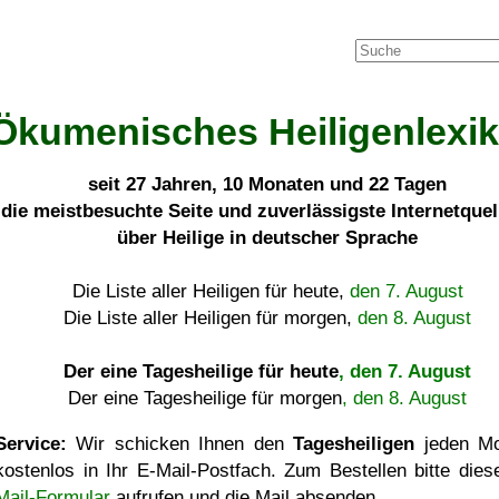
Ökumenisches Heiligenlexi
seit
27 Jahren, 10 Monaten und 22 Tagen
die meistbesuchte Seite und zuverlässigste Internetque
über Heilige in deutscher Sprache
Die Liste aller Heiligen für heute,
den 7. August
Die Liste aller Heiligen für morgen,
den 8. August
Der eine Tagesheilige für heute
, den 7. August
Der eine Tagesheilige für morgen
, den 8. August
Service:
Wir schicken Ihnen den
Tagesheiligen
jeden Mo
kostenlos in Ihr E-Mail-Postfach. Zum Bestellen bitte die
Mail-Formular
aufrufen und die Mail absenden.