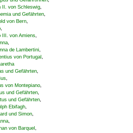
h II. von Schleswig
,
emia und Gefährten
,
old von Bern
,
o
,
 III. von Amiens
,
nna
,
nna de Lambertini
,
entius von Portugal
,
aretha
s und Gefährten
,
ius
,
us von Montepiano
,
us und Gefährten
,
tus und Gefährten
,
lph Ebifagh
,
ard und Simon
,
anna
,
han von Barquel
,