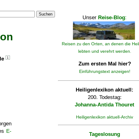
Suchen
Unser
Reise-Blog
:
kon
Reisen zu den Orten, an denen die Hei
lebten und verehrt werden.
lle
1
Zum ersten Mal hier?
Einführungstext anzeigen!
Heiligenlexikon aktuell:
200. Todestag:
Johanna-Antida Thouret
Heiligenlexikon aktuell-Archiv
rgen
ses
E-
Tageslosung