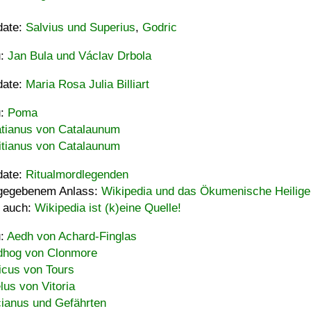
date:
Salvius und Superius
,
Godric
u:
Jan Bula und Václav Drbola
date:
Maria Rosa Julia Billiart
u:
Poma
tianus von Catalaunum
tianus von Catalaunum
date:
Ritualmordlegenden
gegebenem Anlass:
Wikipedia und das Ökumenische Heilige
 auch:
Wikipedia ist (k)eine Quelle!
u:
Aedh von Achard-Finglas
hog von Clonmore
icus von Tours
lus von Vitoria
ianus und Gefährten