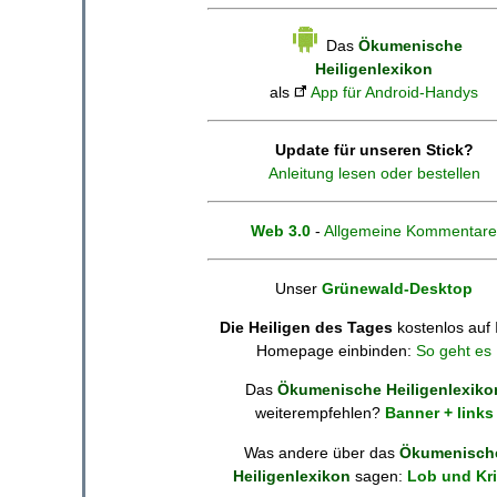
Das
Ökumenische
Heiligenlexikon
als
App für Android-Handys
Update für unseren Stick?
Anleitung lesen oder bestellen
Web 3.0
-
Allgemeine Kommentare
Unser
Grünewald-Desktop
Die Heiligen des Tages
kostenlos auf 
Homepage einbinden:
So geht es
Das
Ökumenische Heiligenlexiko
weiterempfehlen?
Banner + links
Was andere über das
Ökumenisch
Heiligenlexikon
sagen:
Lob und Kri