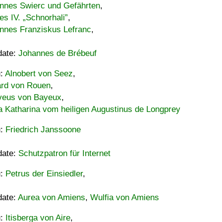
nnes Swierc und Gefährten
,
es IV. „Schnorhali”
,
nnes Franziskus Lefranc
,
date:
Johannes de Brébeuf
u:
Alnobert von Seez
,
ard von Rouen
,
eus von Bayeux
,
a Katharina vom heiligen Augustinus de Longprey
u:
Friedrich Janssoone
date:
Schutzpatron für Internet
u:
Petrus der Einsiedler
,
date:
Aurea von Amiens
,
Wulfia von Amiens
u:
Itisberga von Aire
,