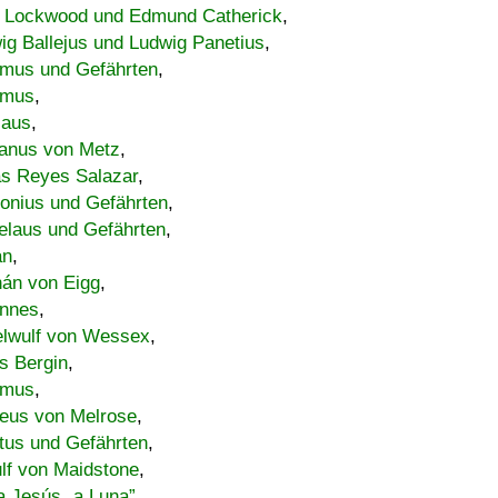
 Lockwood und Edmund Catherick
,
ig Ballejus und Ludwig Panetius
,
mus und Gefährten
,
imus
,
laus
,
nus von Metz
,
s Reyes Salazar
,
lonius und Gefährten
,
elaus und Gefährten
,
an
,
án von Eigg
,
nnes
,
lwulf von Wessex
,
s Bergin
,
imus
,
eus von Melrose
,
tus und Gefährten
,
lf von Maidstone
,
a Jesús „a Luna”
,