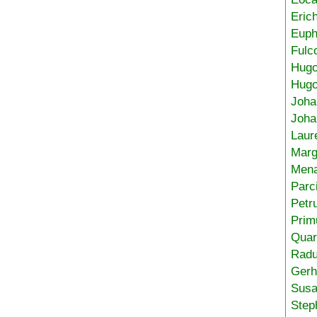
Eric
Euph
Fulc
Hug
Hugo
Joha
Joha
Laur
Marg
Mena
Parc
Petr
Prim
Quar
Radu
Gerh
Sus
Step