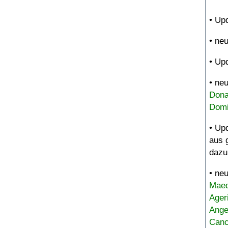
• Up
• ne
• Up
• ne
Dona
Domi
• Up
aus 
dazu
• ne
Maed
Ager
Ange
Canc