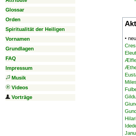
Attribute
Glossar
Orden
Akt
Spiritualität der Heiligen
• ne
Vornamen
Cres
Grundlagen
Eleu
FAQ
Ælfl
Æthe
Impressum
Eust
Musik
Mile
Videos
Fulb
Gild
Vorträge
Giun
Gund
Hilar
Ided
Janu