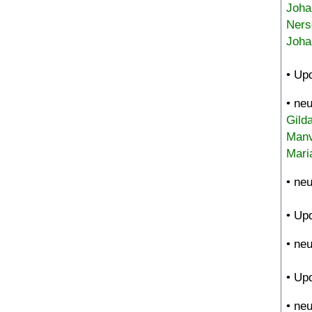
Joha
Ners
Joha
• Up
• ne
Gild
Manv
Mari
• ne
• Up
• ne
• Up
• ne