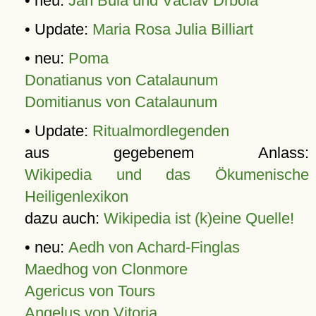
• neu:
Jan Bula und Václav Drbola
• Update:
Maria Rosa Julia Billiart
• neu:
Poma
Donatianus von Catalaunum
Domitianus von Catalaunum
• Update:
Ritualmordlegenden
aus gegebenem Anlass:
Wikipedia und das Ökumenische
Heiligenlexikon
dazu auch:
Wikipedia ist (k)eine Quelle!
• neu:
Aedh von Achard-Finglas
Maedhog von Clonmore
Agericus von Tours
Angelus von Vitoria