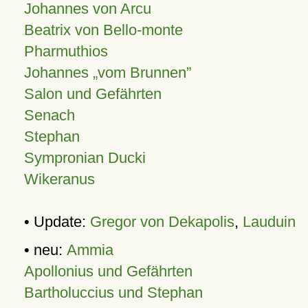
Johannes von Arcu
Beatrix von Bello-monte
Pharmuthios
Johannes
vom Brunnen
Salon und Gefährten
Senach
Stephan
Sympronian Ducki
Wikeranus
• Update:
Gregor von Dekapolis
,
Lauduin
• neu:
Ammia
Apollonius und Gefährten
Bartholuccius und Stephan