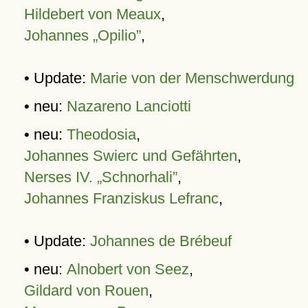
Hildebert von Meaux
,
Johannes „Opilio”
,
• Update:
Marie von der Menschwerdung
• neu:
Nazareno Lanciotti
• neu:
Theodosia
,
Johannes Swierc und Gefährten
,
Nerses IV. „Schnorhali”
,
Johannes Franziskus Lefranc
,
• Update:
Johannes de Brébeuf
• neu:
Alnobert von Seez
,
Gildard von Rouen
,