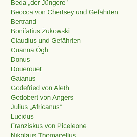
Beda „der Jüngere”
Beocca von Chertsey und Gefährten
Bertrand
Bonifatius Żukowski
Claudius und Gefährten
Cuanna Ógh
Donus
Douerouet
Gaianus
Godefried von Aleth
Godobert von Angers
Julius
Africanus
Lucidus
Franziskus von Piceleone
Nikolaus Thomacellus