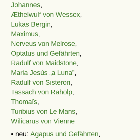
Johannes
,
Æthelwulf von Wessex
,
Lukas Bergin
,
Maximus
,
Nerveus von Melrose
,
Optatus und Gefährten
,
Radulf von Maidstone
,
Maria Jesús „a Luna”
,
Radulf von Sisteron
,
Tassach von Raholp
,
Thomaïs
,
Turibius von Le Mans
,
Wilicarus von Vienne
• neu:
Agapus und Gefährten
,