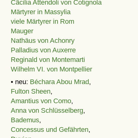
Cäcilia Attendoli von Cotignola
Märtyrer in Massylia
viele Märtyrer in Rom
Mauger
Nathäus von Achonry
Palladius von Auxerre
Reginald von Montemarti
Wilhelm VI. von Montpellier
• neu:
Béchara Abou Mrad
,
Fulton Sheen
,
Amantius von Como
,
Anna von Schlüsselberg
,
Bademus
,
Concessus und Gefährten
,