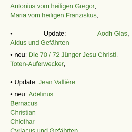
Antonius vom heiligen Gregor
,
Maria vom heiligen Franziskus
,
• Update:
Aodh Glas
,
Aidus und Gefährten
• neu:
Die 70 / 72 Jünger Jesu Christi
,
Toten-Auferwecker
,
• Update:
Jean Vallière
• neu:
Adelinus
Bernacus
Christian
Chlothar
Cyriacus und Gefährten