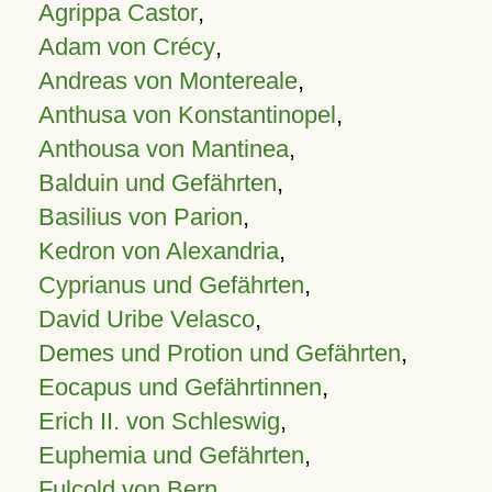
Agrippa Castor
,
Adam von Crécy
,
Andreas von Montereale
,
Anthusa von Konstantinopel
,
Anthousa von Mantinea
,
Balduin und Gefährten
,
Basilius von Parion
,
Kedron von Alexandria
,
Cyprianus und Gefährten
,
David Uribe Velasco
,
Demes und Protion und Gefährten
,
Eocapus und Gefährtinnen
,
Erich II. von Schleswig
,
Euphemia und Gefährten
,
Fulcold von Bern
,