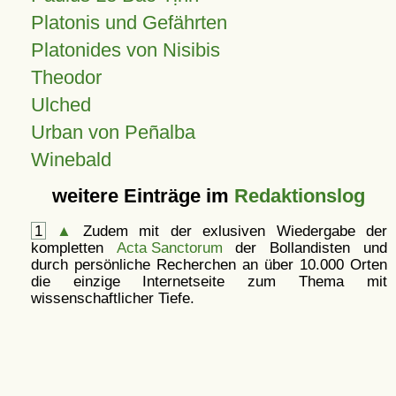
Platonis und Gefährten
Platonides von Nisibis
Theodor
Ulched
Urban von Peñalba
Winebald
weitere Einträge im
Redaktionslog
1
▲
Zudem mit der exlusiven Wiedergabe der
kompletten
Acta Sanctorum
der Bollandisten und
durch persönliche Recherchen an über 10.000 Orten
die einzige Internetseite zum Thema mit
wissenschaftlicher Tiefe.