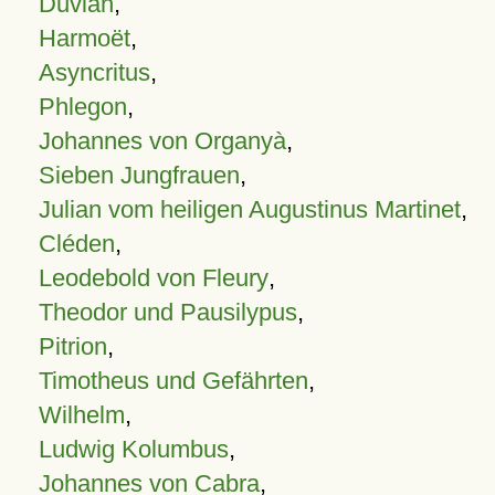
Duvian
,
Harmoët
,
Asyncritus
,
Phlegon
,
Johannes von Organyà
,
Sieben Jungfrauen
,
Julian vom heiligen Augustinus Martinet
,
Cléden
,
Leodebold von Fleury
,
Theodor und Pausilypus
,
Pitrion
,
Timotheus und Gefährten
,
Wilhelm
,
Ludwig Kolumbus
,
Johannes von Cabra
,