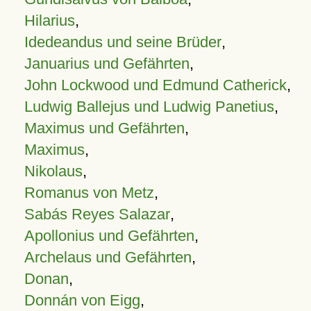
Hilarius
,
Idedeandus und seine Brüder
,
Januarius und Gefährten
,
John Lockwood und Edmund Catherick
,
Ludwig Ballejus und Ludwig Panetius
,
Maximus und Gefährten
,
Maximus
,
Nikolaus
,
Romanus von Metz
,
Sabás Reyes Salazar
,
Apollonius und Gefährten
,
Archelaus und Gefährten
,
Donan
,
Donnán von Eigg
,