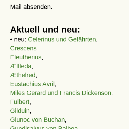
Mail absenden.
Aktuell und neu:
• neu:
Celerinus und Gefährten
,
Crescens
Eleutherius
,
Ælfleda
,
Æthelred
,
Eustachius Avril
,
Miles Gerard und Francis Dickenson
,
Fulbert
,
Gilduin
,
Giunoc von Buchan
,
Gundisalvus von Balboa
,