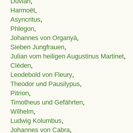
Duvian
,
Harmoët
,
Asyncritus
,
Phlegon
,
Johannes von Organyà
,
Sieben Jungfrauen
,
Julian vom heiligen Augustinus Martinet
,
Cléden
,
Leodebold von Fleury
,
Theodor und Pausilypus
,
Pitrion
,
Timotheus und Gefährten
,
Wilhelm
,
Ludwig Kolumbus
,
Johannes von Cabra
,