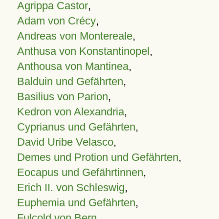
Agrippa Castor
,
Adam von Crécy
,
Andreas von Montereale
,
Anthusa von Konstantinopel
,
Anthousa von Mantinea
,
Balduin und Gefährten
,
Basilius von Parion
,
Kedron von Alexandria
,
Cyprianus und Gefährten
,
David Uribe Velasco
,
Demes und Protion und Gefährten
,
Eocapus und Gefährtinnen
,
Erich II. von Schleswig
,
Euphemia und Gefährten
,
Fulcold von Bern
,