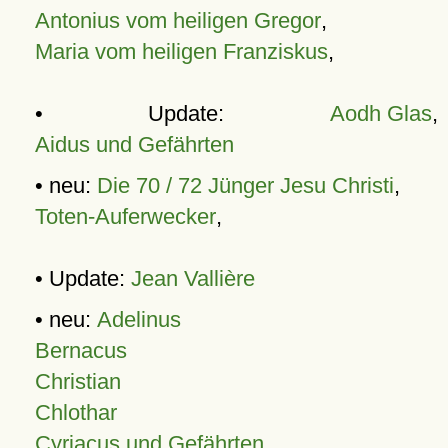
Antonius vom heiligen Gregor
,
Maria vom heiligen Franziskus
,
• Update:
Aodh Glas
,
Aidus und Gefährten
• neu:
Die 70 / 72 Jünger Jesu Christi
,
Toten-Auferwecker
,
• Update:
Jean Vallière
• neu:
Adelinus
Bernacus
Christian
Chlothar
Cyriacus und Gefährten