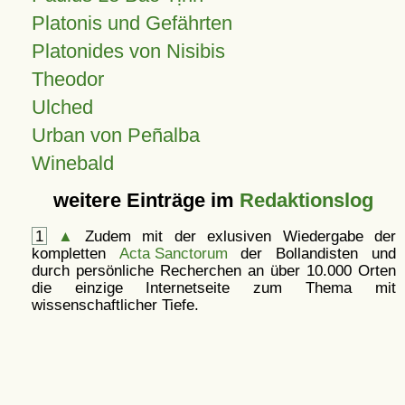
Platonis und Gefährten
Platonides von Nisibis
Theodor
Ulched
Urban von Peñalba
Winebald
weitere Einträge im
Redaktionslog
1
▲
Zudem mit der exlusiven Wiedergabe der
kompletten
Acta Sanctorum
der Bollandisten und
durch persönliche Recherchen an über 10.000 Orten
die einzige Internetseite zum Thema mit
wissenschaftlicher Tiefe.