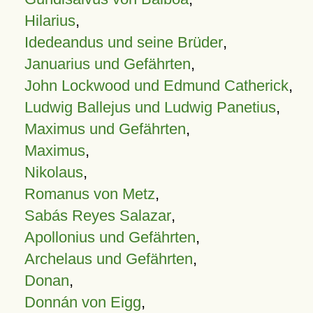
Hilarius
,
Idedeandus und seine Brüder
,
Januarius und Gefährten
,
John Lockwood und Edmund Catherick
,
Ludwig Ballejus und Ludwig Panetius
,
Maximus und Gefährten
,
Maximus
,
Nikolaus
,
Romanus von Metz
,
Sabás Reyes Salazar
,
Apollonius und Gefährten
,
Archelaus und Gefährten
,
Donan
,
Donnán von Eigg
,