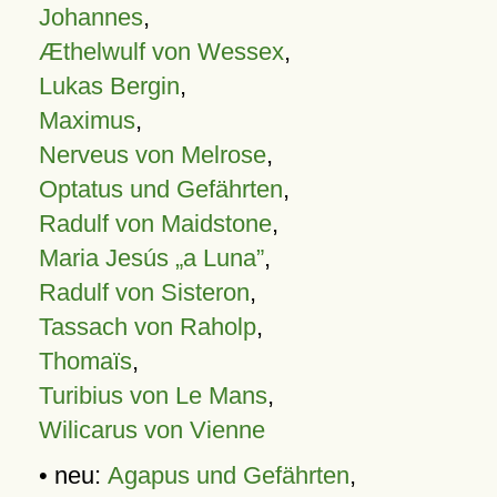
Johannes
,
Æthelwulf von Wessex
,
Lukas Bergin
,
Maximus
,
Nerveus von Melrose
,
Optatus und Gefährten
,
Radulf von Maidstone
,
Maria Jesús „a Luna”
,
Radulf von Sisteron
,
Tassach von Raholp
,
Thomaïs
,
Turibius von Le Mans
,
Wilicarus von Vienne
• neu:
Agapus und Gefährten
,