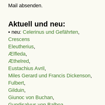
Mail absenden.
Aktuell und neu:
• neu:
Celerinus und Gefährten
,
Crescens
Eleutherius
,
Ælfleda
,
Æthelred
,
Eustachius Avril
,
Miles Gerard und Francis Dickenson
,
Fulbert
,
Gilduin
,
Giunoc von Buchan
,
Gundisalvus von Balboa
,