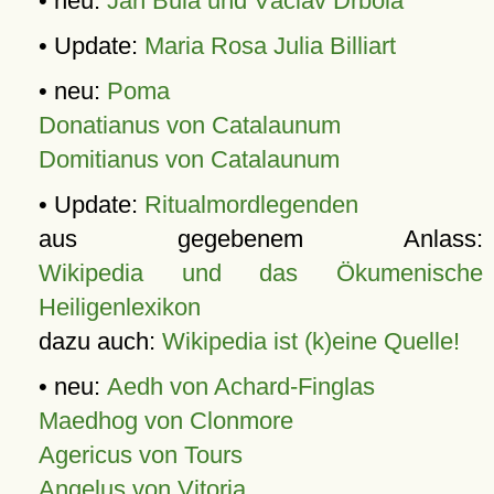
• neu:
Jan Bula und Václav Drbola
• Update:
Maria Rosa Julia Billiart
• neu:
Poma
Donatianus von Catalaunum
Domitianus von Catalaunum
• Update:
Ritualmordlegenden
aus gegebenem Anlass:
Wikipedia und das Ökumenische
Heiligenlexikon
dazu auch:
Wikipedia ist (k)eine Quelle!
• neu:
Aedh von Achard-Finglas
Maedhog von Clonmore
Agericus von Tours
Angelus von Vitoria