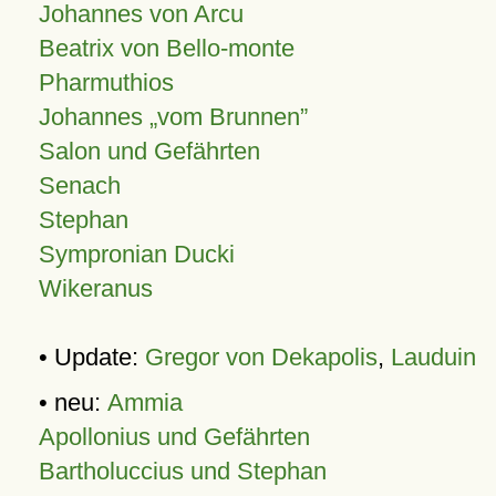
Johannes von Arcu
Beatrix von Bello-monte
Pharmuthios
Johannes
vom Brunnen
Salon und Gefährten
Senach
Stephan
Sympronian Ducki
Wikeranus
• Update:
Gregor von Dekapolis
,
Lauduin
• neu:
Ammia
Apollonius und Gefährten
Bartholuccius und Stephan