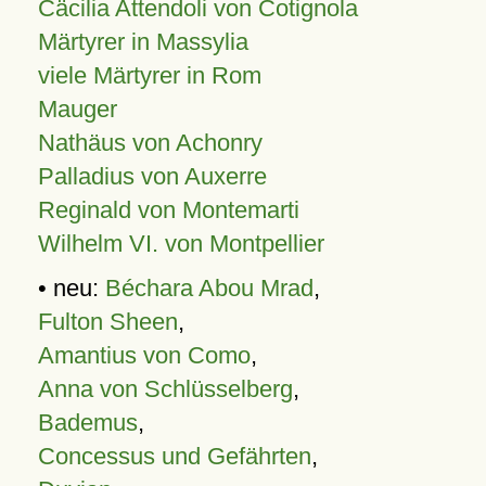
Cäcilia Attendoli von Cotignola
Märtyrer in Massylia
viele Märtyrer in Rom
Mauger
Nathäus von Achonry
Palladius von Auxerre
Reginald von Montemarti
Wilhelm VI. von Montpellier
• neu:
Béchara Abou Mrad
,
Fulton Sheen
,
Amantius von Como
,
Anna von Schlüsselberg
,
Bademus
,
Concessus und Gefährten
,