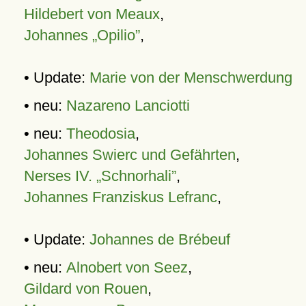
Hildebert von Meaux
,
Johannes „Opilio”
,
• Update:
Marie von der Menschwerdung
• neu:
Nazareno Lanciotti
• neu:
Theodosia
,
Johannes Swierc und Gefährten
,
Nerses IV. „Schnorhali”
,
Johannes Franziskus Lefranc
,
• Update:
Johannes de Brébeuf
• neu:
Alnobert von Seez
,
Gildard von Rouen
,