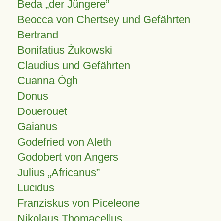
Beda „der Jüngere”
Beocca von Chertsey und Gefährten
Bertrand
Bonifatius Żukowski
Claudius und Gefährten
Cuanna Ógh
Donus
Douerouet
Gaianus
Godefried von Aleth
Godobert von Angers
Julius
Africanus
Lucidus
Franziskus von Piceleone
Nikolaus Thomacellus