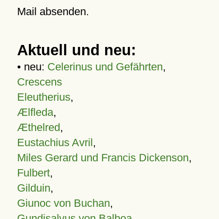
Mail absenden.
Aktuell und neu:
• neu:
Celerinus und Gefährten
,
Crescens
Eleutherius
,
Ælfleda
,
Æthelred
,
Eustachius Avril
,
Miles Gerard und Francis Dickenson
,
Fulbert
,
Gilduin
,
Giunoc von Buchan
,
Gundisalvus von Balboa
,