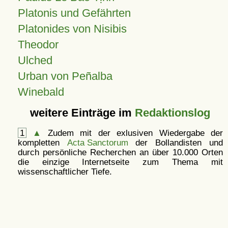
Platonis und Gefährten
Platonides von Nisibis
Theodor
Ulched
Urban von Peñalba
Winebald
weitere Einträge im
Redaktionslog
1
▲
Zudem mit der exlusiven Wiedergabe der
kompletten
Acta Sanctorum
der Bollandisten und
durch persönliche Recherchen an über 10.000 Orten
die einzige Internetseite zum Thema mit
wissenschaftlicher Tiefe.