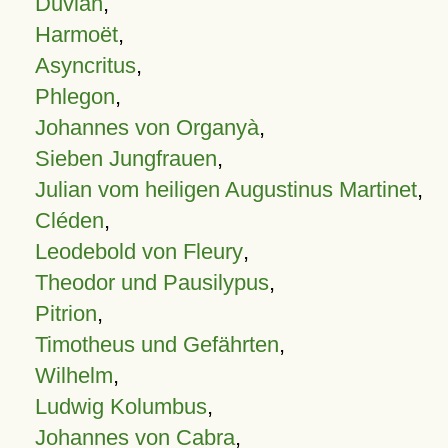
Duvian
,
Harmoët
,
Asyncritus
,
Phlegon
,
Johannes von Organyà
,
Sieben Jungfrauen
,
Julian vom heiligen Augustinus Martinet
,
Cléden
,
Leodebold von Fleury
,
Theodor und Pausilypus
,
Pitrion
,
Timotheus und Gefährten
,
Wilhelm
,
Ludwig Kolumbus
,
Johannes von Cabra
,