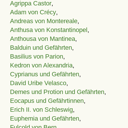
Agrippa Castor
,
Adam von Crécy
,
Andreas von Montereale
,
Anthusa von Konstantinopel
,
Anthousa von Mantinea
,
Balduin und Gefährten
,
Basilius von Parion
,
Kedron von Alexandria
,
Cyprianus und Gefährten
,
David Uribe Velasco
,
Demes und Protion und Gefährten
,
Eocapus und Gefährtinnen
,
Erich II. von Schleswig
,
Euphemia und Gefährten
,
Fulcold von Bern
,