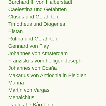
Burchard II. von Halberstadt
Caelestina und Gefährten
Clusus und Gefährten
Timotheus und Diogenes
Elstan
Rufina und Gefährten
Gennard von Flay
Johannes von Amsterdam
Franziskus vom heiligen Joseph
Johannes von Ocaña
Makarius von Antiochia in Pisidien
Marina
Martin von Vargas
Menalchius
Paulus Lê Bảo Tịnh