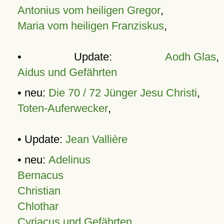
Antonius vom heiligen Gregor
,
Maria vom heiligen Franziskus
,
• Update:
Aodh Glas
,
Aidus und Gefährten
• neu:
Die 70 / 72 Jünger Jesu Christi
,
Toten-Auferwecker
,
• Update:
Jean Vallière
• neu:
Adelinus
Bernacus
Christian
Chlothar
Cyriacus und Gefährten