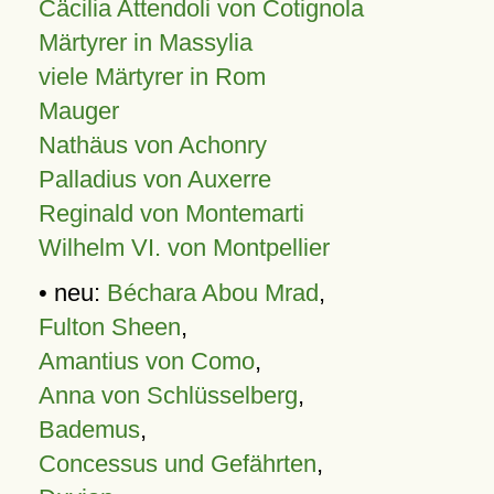
Cäcilia Attendoli von Cotignola
Märtyrer in Massylia
viele Märtyrer in Rom
Mauger
Nathäus von Achonry
Palladius von Auxerre
Reginald von Montemarti
Wilhelm VI. von Montpellier
• neu:
Béchara Abou Mrad
,
Fulton Sheen
,
Amantius von Como
,
Anna von Schlüsselberg
,
Bademus
,
Concessus und Gefährten
,