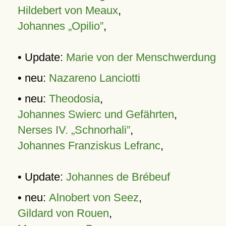
Hildebert von Meaux
,
Johannes „Opilio”
,
• Update:
Marie von der Menschwerdung
• neu:
Nazareno Lanciotti
• neu:
Theodosia
,
Johannes Swierc und Gefährten
,
Nerses IV. „Schnorhali”
,
Johannes Franziskus Lefranc
,
• Update:
Johannes de Brébeuf
• neu:
Alnobert von Seez
,
Gildard von Rouen
,