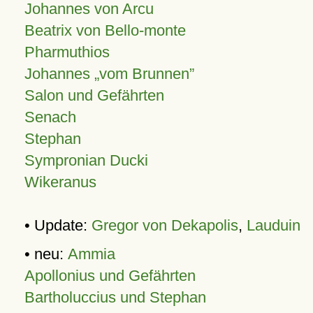
Johannes von Arcu
Beatrix von Bello-monte
Pharmuthios
Johannes
vom Brunnen
Salon und Gefährten
Senach
Stephan
Sympronian Ducki
Wikeranus
• Update:
Gregor von Dekapolis
,
Lauduin
• neu:
Ammia
Apollonius und Gefährten
Bartholuccius und Stephan