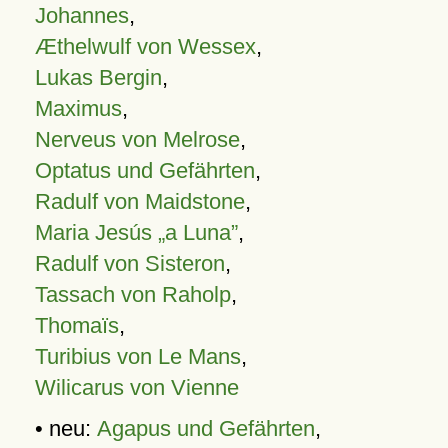
Johannes
,
Æthelwulf von Wessex
,
Lukas Bergin
,
Maximus
,
Nerveus von Melrose
,
Optatus und Gefährten
,
Radulf von Maidstone
,
Maria Jesús „a Luna”
,
Radulf von Sisteron
,
Tassach von Raholp
,
Thomaïs
,
Turibius von Le Mans
,
Wilicarus von Vienne
• neu:
Agapus und Gefährten
,