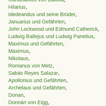
Hilarius
,
Idedeandus und seine Brüder
,
Januarius und Gefährten
,
John Lockwood und Edmund Catherick
,
Ludwig Ballejus und Ludwig Panetius
,
Maximus und Gefährten
,
Maximus
,
Nikolaus
,
Romanus von Metz
,
Sabás Reyes Salazar
,
Apollonius und Gefährten
,
Archelaus und Gefährten
,
Donan
,
Donnán von Eigg
,