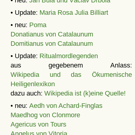
• neu:
Jan Bula und Václav Drbola
• Update:
Maria Rosa Julia Billiart
• neu:
Poma
Donatianus von Catalaunum
Domitianus von Catalaunum
• Update:
Ritualmordlegenden
aus gegebenem Anlass:
Wikipedia und das Ökumenische
Heiligenlexikon
dazu auch:
Wikipedia ist (k)eine Quelle!
• neu:
Aedh von Achard-Finglas
Maedhog von Clonmore
Agericus von Tours
Angelus von Vitoria