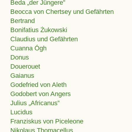
Beda „der Jüngere”
Beocca von Chertsey und Gefährten
Bertrand
Bonifatius Żukowski
Claudius und Gefährten
Cuanna Ógh
Donus
Douerouet
Gaianus
Godefried von Aleth
Godobert von Angers
Julius
Africanus
Lucidus
Franziskus von Piceleone
Nikolaus Thomacellus