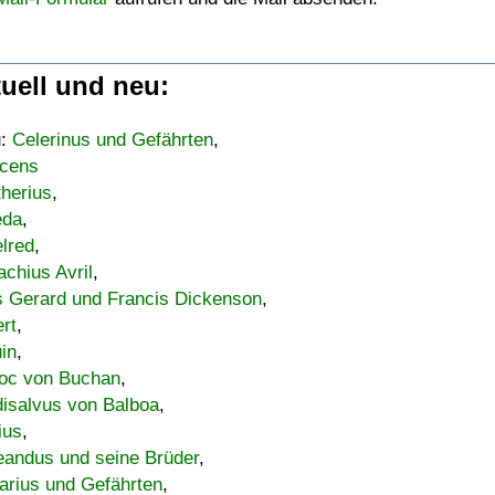
uell und neu:
u:
Celerinus und Gefährten
,
cens
therius
,
eda
,
lred
,
achius Avril
,
s Gerard und Francis Dickenson
,
ert
,
uin
,
oc von Buchan
,
isalvus von Balboa
,
ius
,
eandus und seine Brüder
,
arius und Gefährten
,