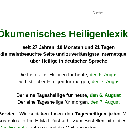
Ökumenisches Heiligenlexi
seit
27 Jahren, 10 Monaten und 21 Tagen
die meistbesuchte Seite und zuverlässigste Internetque
über Heilige in deutscher Sprache
Die Liste aller Heiligen für heute,
den 6. August
Die Liste aller Heiligen für morgen,
den 7. August
Der eine Tagesheilige für heute
, den 6. August
Der eine Tagesheilige für morgen
, den 7. August
Service:
Wir schicken Ihnen den
Tagesheiligen
jeden Mo
kostenlos in Ihr E-Mail-Postfach. Zum Bestellen bitte die
Mail-Formular
aufrufen und die Mail absenden.