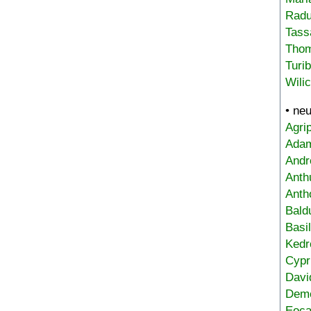
Radu
Tass
Tho
Turi
Wili
• ne
Agri
Adam
Andr
Anth
Anth
Bald
Basi
Kedr
Cypr
Davi
Deme
Eoca