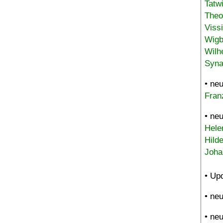
Tatw
Theo
Viss
Wigb
Wilh
Syna
• ne
Fran
• ne
Hele
Hild
Joha
• Up
• ne
• ne