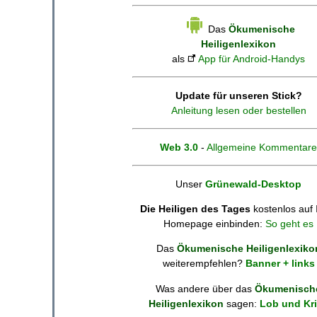
Das
Ökumenische
Heiligenlexikon
als
App für Android-Handys
Update für unseren Stick?
Anleitung lesen oder bestellen
Web 3.0
-
Allgemeine Kommentare
Unser
Grünewald-Desktop
Die Heiligen des Tages
kostenlos auf 
Homepage einbinden:
So geht es
Das
Ökumenische Heiligenlexiko
weiterempfehlen?
Banner + links
Was andere über das
Ökumenisch
Heiligenlexikon
sagen:
Lob und Kri