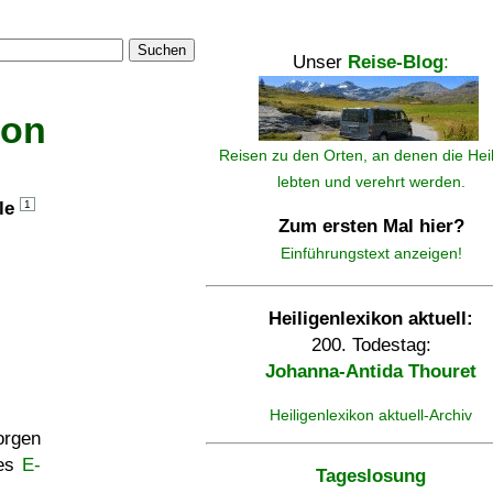
Suchen
Unser
Reise-Blog
:
kon
Reisen zu den Orten, an denen die Hei
lebten und verehrt werden.
lle
1
Zum ersten Mal hier?
Einführungstext anzeigen!
Heiligenlexikon aktuell:
200. Todestag:
Johanna-Antida Thouret
Heiligenlexikon aktuell-Archiv
rgen
ses
E-
Tageslosung