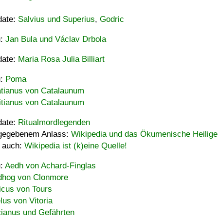
date:
Salvius und Superius
,
Godric
u:
Jan Bula und Václav Drbola
date:
Maria Rosa Julia Billiart
u:
Poma
tianus von Catalaunum
tianus von Catalaunum
date:
Ritualmordlegenden
gegebenem Anlass:
Wikipedia und das Ökumenische Heilige
 auch:
Wikipedia ist (k)eine Quelle!
u:
Aedh von Achard-Finglas
hog von Clonmore
icus von Tours
lus von Vitoria
ianus und Gefährten