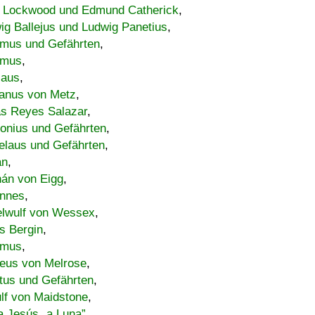
 Lockwood und Edmund Catherick
,
ig Ballejus und Ludwig Panetius
,
mus und Gefährten
,
imus
,
laus
,
nus von Metz
,
s Reyes Salazar
,
lonius und Gefährten
,
elaus und Gefährten
,
an
,
án von Eigg
,
nnes
,
lwulf von Wessex
,
s Bergin
,
imus
,
eus von Melrose
,
tus und Gefährten
,
lf von Maidstone
,
a Jesús „a Luna”
,