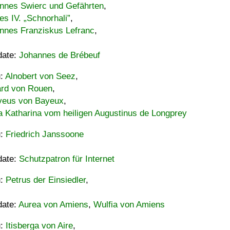
nnes Swierc und Gefährten
,
es IV. „Schnorhali”
,
nnes Franziskus Lefranc
,
date:
Johannes de Brébeuf
u:
Alnobert von Seez
,
ard von Rouen
,
eus von Bayeux
,
a Katharina vom heiligen Augustinus de Longprey
u:
Friedrich Janssoone
date:
Schutzpatron für Internet
u:
Petrus der Einsiedler
,
date:
Aurea von Amiens
,
Wulfia von Amiens
u:
Itisberga von Aire
,