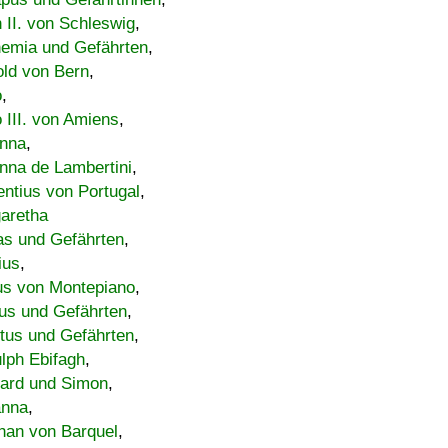
h II. von Schleswig
,
emia und Gefährten
,
old von Bern
,
o
,
 III. von Amiens
,
nna
,
nna de Lambertini
,
entius von Portugal
,
aretha
s und Gefährten
,
ius
,
us von Montepiano
,
us und Gefährten
,
tus und Gefährten
,
lph Ebifagh
,
ard und Simon
,
anna
,
han von Barquel
,