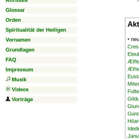
Attribute
Glossar
Orden
Akt
Spiritualität der Heiligen
• ne
Vornamen
Cres
Grundlagen
Eleu
FAQ
Ælfl
Æthe
Impressum
Eust
Musik
Mile
Videos
Fulb
Gild
Vorträge
Giun
Gund
Hilar
Ided
Janu