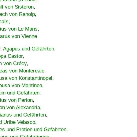
lf von Sisteron
,
ach von Raholp
,
maïs
,
bius von Le Mans
,
carus von Vienne
u:
Agapus und Gefährten
,
ppa Castor
,
 von Crécy
,
eas von Montereale
,
usa von Konstantinopel
,
ousa von Mantinea
,
uin und Gefährten
,
lius von Parion
,
on von Alexandria
,
ianus und Gefährten
,
d Uribe Velasco
,
s und Protion und Gefährten
,
pus und Gefährtinnen
,