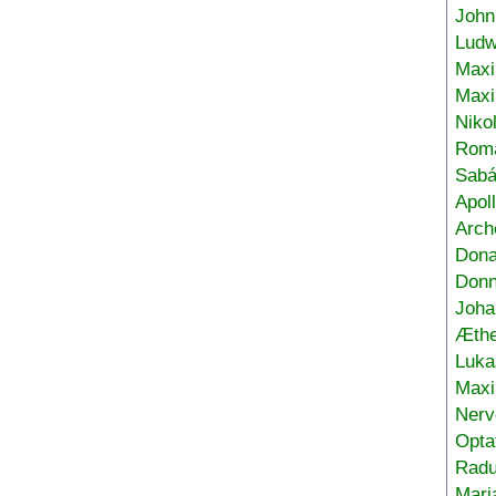
John
Ludw
Maxi
Max
Niko
Roma
Sabá
Apol
Arch
Don
Donn
Joha
Æthe
Luka
Max
Nerv
Opta
Radu
Mari