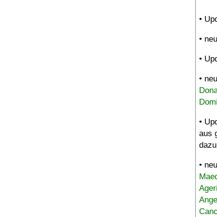
• Up
• ne
• Up
• ne
Dona
Domi
• Up
aus 
dazu
• ne
Maed
Ager
Ange
Canc