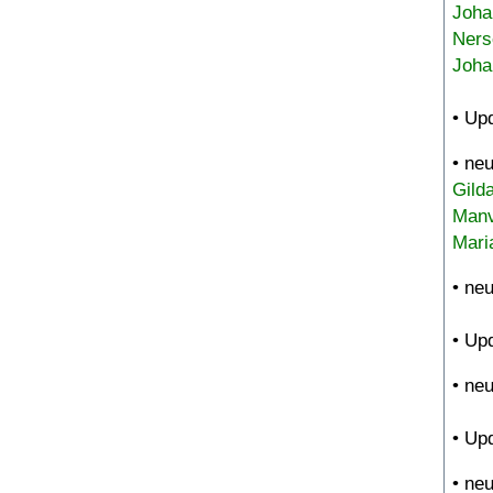
Joha
Ners
Joha
• Up
• ne
Gild
Manv
Mari
• ne
• Up
• ne
• Up
• ne