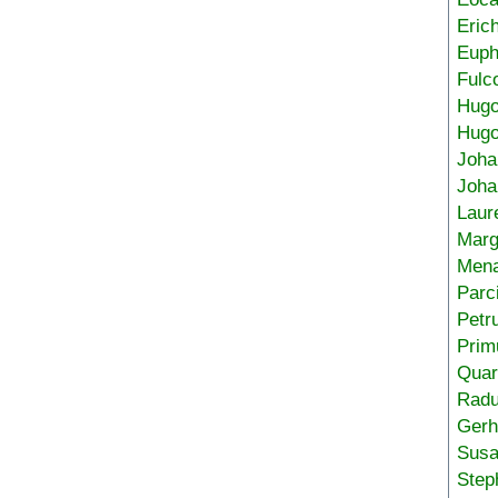
Eric
Euph
Fulc
Hug
Hugo
Joha
Joha
Laur
Marg
Mena
Parc
Petr
Prim
Quar
Radu
Gerh
Sus
Step