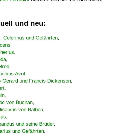
uell und neu:
u:
Celerinus und Gefährten
,
cens
therius
,
eda
,
lred
,
achius Avril
,
s Gerard und Francis Dickenson
,
ert
,
uin
,
oc von Buchan
,
isalvus von Balboa
,
ius
,
eandus und seine Brüder
,
arius und Gefährten
,