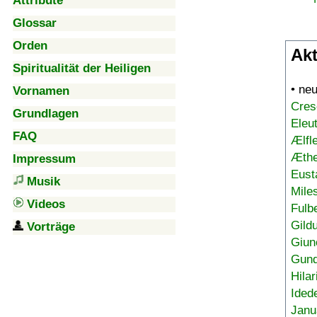
Attribute
Glossar
Orden
Akt
Spiritualität der Heiligen
• ne
Vornamen
Cres
Grundlagen
Eleu
FAQ
Ælfl
Æthe
Impressum
Eust
Musik
Mile
Videos
Fulb
Gild
Vorträge
Giun
Gund
Hilar
Ided
Janu