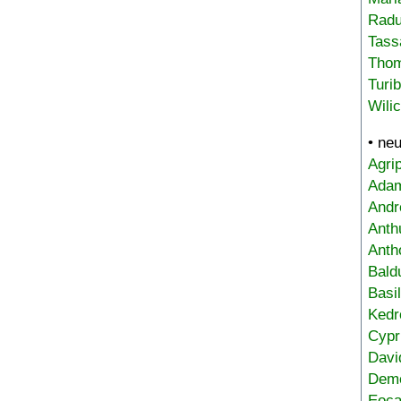
Radu
Tass
Tho
Turi
Wili
• ne
Agri
Adam
Andr
Anth
Anth
Bald
Basi
Kedr
Cypr
Davi
Deme
Eoca