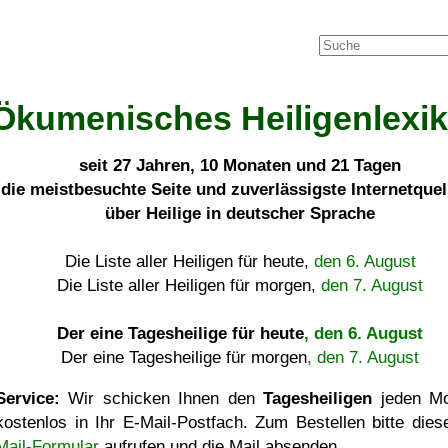
Ökumenisches Heiligenlexi
seit
27 Jahren, 10 Monaten und 21 Tagen
die meistbesuchte Seite und zuverlässigste Internetque
über Heilige in deutscher Sprache
Die Liste aller Heiligen für heute,
den 6. August
Die Liste aller Heiligen für morgen,
den 7. August
Der eine Tagesheilige für heute
, den 6. August
Der eine Tagesheilige für morgen
, den 7. August
Service:
Wir schicken Ihnen den
Tagesheiligen
jeden Mo
kostenlos in Ihr E-Mail-Postfach. Zum Bestellen bitte die
Mail-Formular
aufrufen und die Mail absenden.