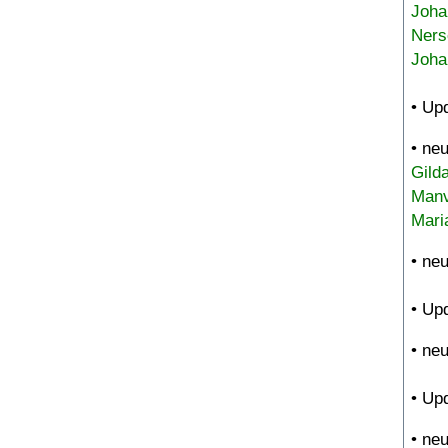
Joha
Ners
Joha
• Up
• ne
Gild
Manv
Mari
• ne
• Up
• ne
• Up
• ne