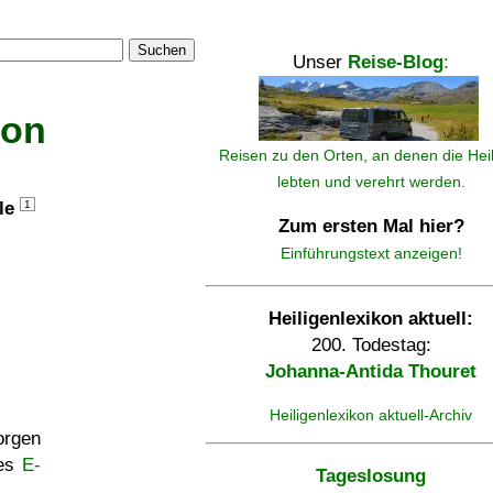
Suchen
Unser
Reise-Blog
:
kon
Reisen zu den Orten, an denen die Hei
lebten und verehrt werden.
lle
1
Zum ersten Mal hier?
Einführungstext anzeigen!
Heiligenlexikon aktuell:
200. Todestag:
Johanna-Antida Thouret
Heiligenlexikon aktuell-Archiv
rgen
ses
E-
Tageslosung