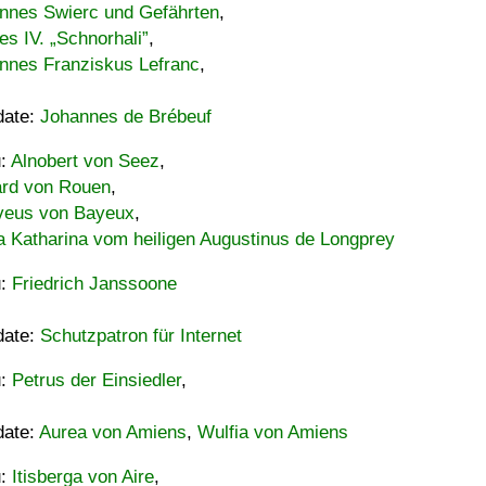
nnes Swierc und Gefährten
,
es IV. „Schnorhali”
,
nnes Franziskus Lefranc
,
date:
Johannes de Brébeuf
u:
Alnobert von Seez
,
ard von Rouen
,
eus von Bayeux
,
a Katharina vom heiligen Augustinus de Longprey
u:
Friedrich Janssoone
date:
Schutzpatron für Internet
u:
Petrus der Einsiedler
,
date:
Aurea von Amiens
,
Wulfia von Amiens
u:
Itisberga von Aire
,