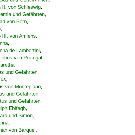
h II. von Schleswig
,
emia und Gefährten
,
old von Bern
,
o
,
 III. von Amiens
,
nna
,
nna de Lambertini
,
entius von Portugal
,
aretha
s und Gefährten
,
ius
,
us von Montepiano
,
us und Gefährten
,
tus und Gefährten
,
lph Ebifagh
,
ard und Simon
,
anna
,
han von Barquel
,