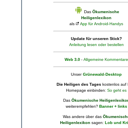
Das
Ökumenische
Heiligenlexikon
als
App für Android-Handys
Update für unseren Stick?
Anleitung lesen oder bestellen
Web 3.0
-
Allgemeine Kommentare
Unser
Grünewald-Desktop
Die Heiligen des Tages
kostenlos auf 
Homepage einbinden:
So geht es
Das
Ökumenische Heiligenlexiko
weiterempfehlen?
Banner + links
Was andere über das
Ökumenisch
Heiligenlexikon
sagen:
Lob und Kri