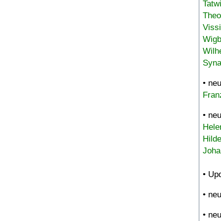
Tatw
Theo
Viss
Wigb
Wilh
Syna
• ne
Fran
• ne
Hele
Hild
Joha
• Up
• ne
• ne