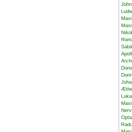
John
Ludw
Maxi
Max
Niko
Roma
Sabá
Apol
Arch
Don
Donn
Joha
Æthe
Luka
Max
Nerv
Opta
Radu
Mari