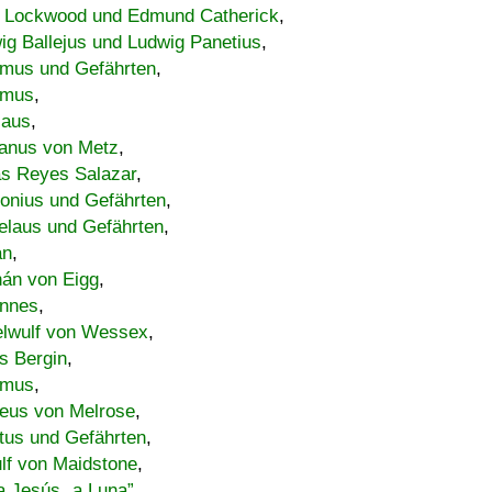
 Lockwood und Edmund Catherick
,
ig Ballejus und Ludwig Panetius
,
mus und Gefährten
,
imus
,
laus
,
nus von Metz
,
s Reyes Salazar
,
lonius und Gefährten
,
elaus und Gefährten
,
an
,
án von Eigg
,
nnes
,
lwulf von Wessex
,
s Bergin
,
imus
,
eus von Melrose
,
tus und Gefährten
,
lf von Maidstone
,
a Jesús „a Luna”
,