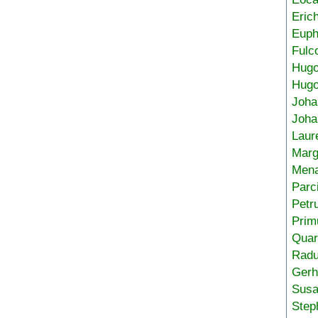
Eric
Euph
Fulc
Hug
Hugo
Joha
Joha
Laur
Marg
Mena
Parc
Petr
Prim
Quar
Radu
Gerh
Sus
Step