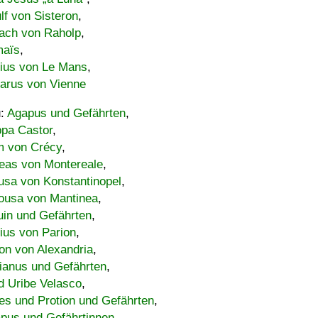
lf von Sisteron
,
ach von Raholp
,
maïs
,
bius von Le Mans
,
carus von Vienne
u:
Agapus und Gefährten
,
ppa Castor
,
 von Crécy
,
eas von Montereale
,
usa von Konstantinopel
,
ousa von Mantinea
,
uin und Gefährten
,
lius von Parion
,
on von Alexandria
,
ianus und Gefährten
,
d Uribe Velasco
,
s und Protion und Gefährten
,
pus und Gefährtinnen
,