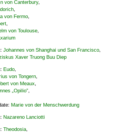
in von Canterbury
,
dorich
,
ia von Fermo
,
ert
,
elm von Toulouse
,
xarium
u:
Johannes von Shanghai und San Francisco
,
ziskus Xaver Truong Buu Diep
u:
Eudo
,
rius von Tongern
,
ebert von Meaux
,
nnes „Opilio”
,
date:
Marie von der Menschwerdung
u:
Nazareno Lanciotti
u:
Theodosia
,