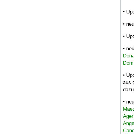
• Up
• ne
• Up
• ne
Dona
Domi
• Up
aus 
dazu
• ne
Maed
Ager
Ange
Canc