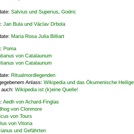
date:
Salvius und Superius
,
Godric
u:
Jan Bula und Václav Drbola
date:
Maria Rosa Julia Billiart
u:
Poma
tianus von Catalaunum
tianus von Catalaunum
date:
Ritualmordlegenden
gegebenem Anlass:
Wikipedia und das Ökumenische Heilige
 auch:
Wikipedia ist (k)eine Quelle!
u:
Aedh von Achard-Finglas
hog von Clonmore
icus von Tours
lus von Vitoria
ianus und Gefährten