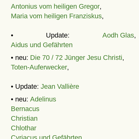
Antonius vom heiligen Gregor
,
Maria vom heiligen Franziskus
,
• Update:
Aodh Glas
,
Aidus und Gefährten
• neu:
Die 70 / 72 Jünger Jesu Christi
,
Toten-Auferwecker
,
• Update:
Jean Vallière
• neu:
Adelinus
Bernacus
Christian
Chlothar
Cyriacus und Gefährten