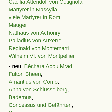
Cäcilia Attendoli von Cotignola
Märtyrer in Massylia
viele Märtyrer in Rom
Mauger
Nathäus von Achonry
Palladius von Auxerre
Reginald von Montemarti
Wilhelm VI. von Montpellier
• neu:
Béchara Abou Mrad
,
Fulton Sheen
,
Amantius von Como
,
Anna von Schlüsselberg
,
Bademus
,
Concessus und Gefährten
,