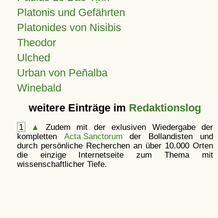
Platonis und Gefährten
Platonides von Nisibis
Theodor
Ulched
Urban von Peñalba
Winebald
weitere Einträge im
Redaktionslog
1
▲
Zudem mit der exlusiven Wiedergabe der
kompletten
Acta Sanctorum
der Bollandisten und
durch persönliche Recherchen an über 10.000 Orten
die einzige Internetseite zum Thema mit
wissenschaftlicher Tiefe.