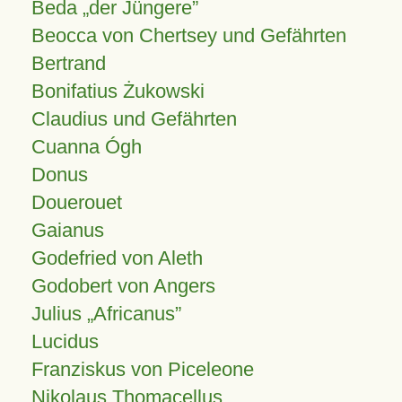
Beda „der Jüngere”
Beocca von Chertsey und Gefährten
Bertrand
Bonifatius Żukowski
Claudius und Gefährten
Cuanna Ógh
Donus
Douerouet
Gaianus
Godefried von Aleth
Godobert von Angers
Julius
Africanus
Lucidus
Franziskus von Piceleone
Nikolaus Thomacellus