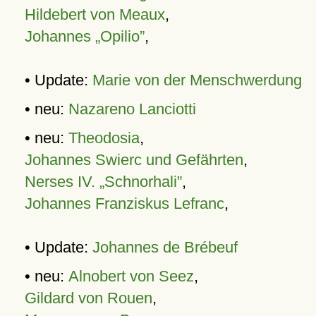
Hildebert von Meaux
,
Johannes „Opilio”
,
• Update:
Marie von der Menschwerdung
• neu:
Nazareno Lanciotti
• neu:
Theodosia
,
Johannes Swierc und Gefährten
,
Nerses IV. „Schnorhali”
,
Johannes Franziskus Lefranc
,
• Update:
Johannes de Brébeuf
• neu:
Alnobert von Seez
,
Gildard von Rouen
,