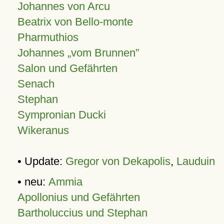
Johannes von Arcu
Beatrix von Bello-monte
Pharmuthios
Johannes
vom Brunnen
Salon und Gefährten
Senach
Stephan
Sympronian Ducki
Wikeranus
• Update:
Gregor von Dekapolis
,
Lauduin
• neu:
Ammia
Apollonius und Gefährten
Bartholuccius und Stephan