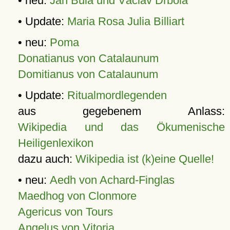
• neu:
Jan Bula und Václav Drbola
• Update:
Maria Rosa Julia Billiart
• neu:
Poma
Donatianus von Catalaunum
Domitianus von Catalaunum
• Update:
Ritualmordlegenden
aus gegebenem Anlass:
Wikipedia und das Ökumenische
Heiligenlexikon
dazu auch:
Wikipedia ist (k)eine Quelle!
• neu:
Aedh von Achard-Finglas
Maedhog von Clonmore
Agericus von Tours
Angelus von Vitoria