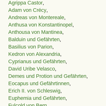
Agrippa Castor
,
Adam von Crécy
,
Andreas von Montereale
,
Anthusa von Konstantinopel
,
Anthousa von Mantinea
,
Balduin und Gefährten
,
Basilius von Parion
,
Kedron von Alexandria
,
Cyprianus und Gefährten
,
David Uribe Velasco
,
Demes und Protion und Gefährten
,
Eocapus und Gefährtinnen
,
Erich II. von Schleswig
,
Euphemia und Gefährten
,
Fulcold von Bern
,