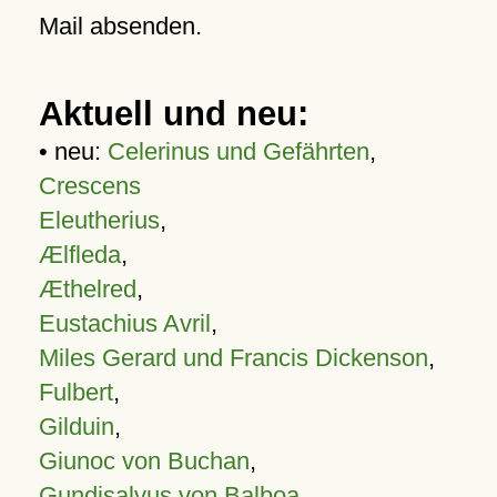
Mail absenden.
Aktuell und neu:
• neu:
Celerinus und Gefährten
,
Crescens
Eleutherius
,
Ælfleda
,
Æthelred
,
Eustachius Avril
,
Miles Gerard und Francis Dickenson
,
Fulbert
,
Gilduin
,
Giunoc von Buchan
,
Gundisalvus von Balboa
,