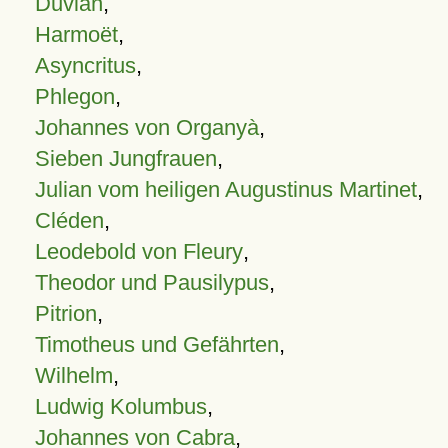
Duvian
,
Harmoët
,
Asyncritus
,
Phlegon
,
Johannes von Organyà
,
Sieben Jungfrauen
,
Julian vom heiligen Augustinus Martinet
,
Cléden
,
Leodebold von Fleury
,
Theodor und Pausilypus
,
Pitrion
,
Timotheus und Gefährten
,
Wilhelm
,
Ludwig Kolumbus
,
Johannes von Cabra
,