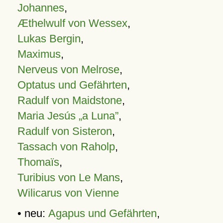
Johannes
,
Æthelwulf von Wessex
,
Lukas Bergin
,
Maximus
,
Nerveus von Melrose
,
Optatus und Gefährten
,
Radulf von Maidstone
,
Maria Jesús „a Luna”
,
Radulf von Sisteron
,
Tassach von Raholp
,
Thomaïs
,
Turibius von Le Mans
,
Wilicarus von Vienne
• neu:
Agapus und Gefährten
,