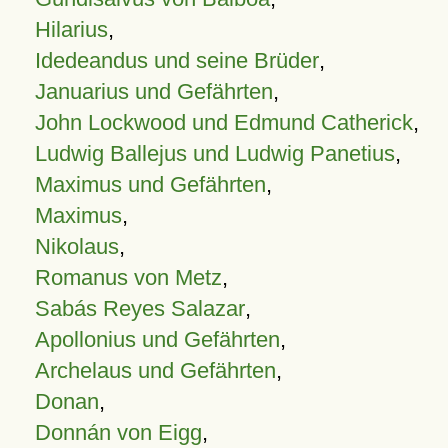
Hilarius
,
Idedeandus und seine Brüder
,
Januarius und Gefährten
,
John Lockwood und Edmund Catherick
,
Ludwig Ballejus und Ludwig Panetius
,
Maximus und Gefährten
,
Maximus
,
Nikolaus
,
Romanus von Metz
,
Sabás Reyes Salazar
,
Apollonius und Gefährten
,
Archelaus und Gefährten
,
Donan
,
Donnán von Eigg
,