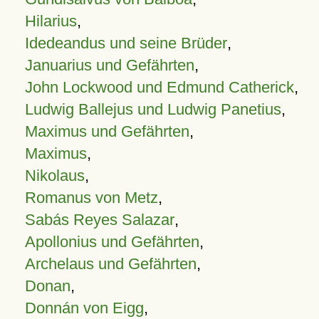
Hilarius
,
Idedeandus und seine Brüder
,
Januarius und Gefährten
,
John Lockwood und Edmund Catherick
,
Ludwig Ballejus und Ludwig Panetius
,
Maximus und Gefährten
,
Maximus
,
Nikolaus
,
Romanus von Metz
,
Sabás Reyes Salazar
,
Apollonius und Gefährten
,
Archelaus und Gefährten
,
Donan
,
Donnán von Eigg
,