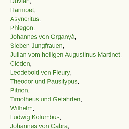
Duvian
,
Harmoët
,
Asyncritus
,
Phlegon
,
Johannes von Organyà
,
Sieben Jungfrauen
,
Julian vom heiligen Augustinus Martinet
,
Cléden
,
Leodebold von Fleury
,
Theodor und Pausilypus
,
Pitrion
,
Timotheus und Gefährten
,
Wilhelm
,
Ludwig Kolumbus
,
Johannes von Cabra
,