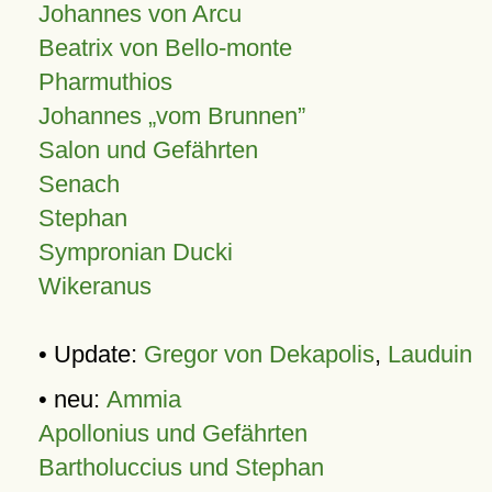
Johannes von Arcu
Beatrix von Bello-monte
Pharmuthios
Johannes
vom Brunnen
Salon und Gefährten
Senach
Stephan
Sympronian Ducki
Wikeranus
• Update:
Gregor von Dekapolis
,
Lauduin
• neu:
Ammia
Apollonius und Gefährten
Bartholuccius und Stephan