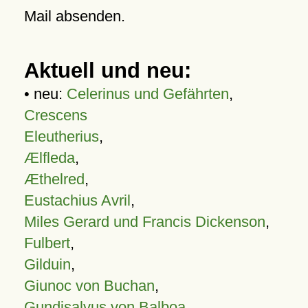
Mail absenden.
Aktuell und neu:
• neu:
Celerinus und Gefährten
,
Crescens
Eleutherius
,
Ælfleda
,
Æthelred
,
Eustachius Avril
,
Miles Gerard und Francis Dickenson
,
Fulbert
,
Gilduin
,
Giunoc von Buchan
,
Gundisalvus von Balboa
,