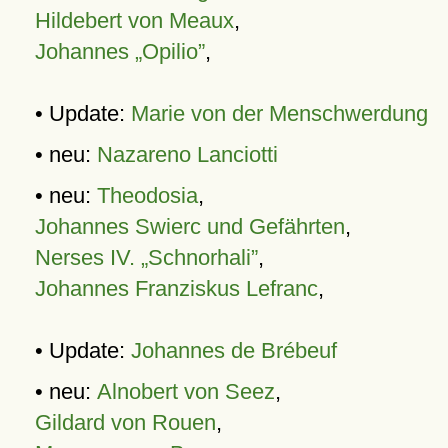
Hildebert von Meaux
,
Johannes „Opilio”
,
• Update:
Marie von der Menschwerdung
• neu:
Nazareno Lanciotti
• neu:
Theodosia
,
Johannes Swierc und Gefährten
,
Nerses IV. „Schnorhali”
,
Johannes Franziskus Lefranc
,
• Update:
Johannes de Brébeuf
• neu:
Alnobert von Seez
,
Gildard von Rouen
,