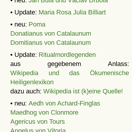
• neu:
Jan Bula und Václav Drbola
• Update:
Maria Rosa Julia Billiart
• neu:
Poma
Donatianus von Catalaunum
Domitianus von Catalaunum
• Update:
Ritualmordlegenden
aus gegebenem Anlass:
Wikipedia und das Ökumenische
Heiligenlexikon
dazu auch:
Wikipedia ist (k)eine Quelle!
• neu:
Aedh von Achard-Finglas
Maedhog von Clonmore
Agericus von Tours
Angelus von Vitoria