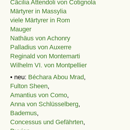
Cäcilia Attendoli von Cotignola
Märtyrer in Massylia
viele Märtyrer in Rom
Mauger
Nathäus von Achonry
Palladius von Auxerre
Reginald von Montemarti
Wilhelm VI. von Montpellier
• neu:
Béchara Abou Mrad
,
Fulton Sheen
,
Amantius von Como
,
Anna von Schlüsselberg
,
Bademus
,
Concessus und Gefährten
,