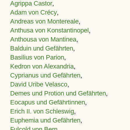
Agrippa Castor
,
Adam von Crécy
,
Andreas von Montereale
,
Anthusa von Konstantinopel
,
Anthousa von Mantinea
,
Balduin und Gefährten
,
Basilius von Parion
,
Kedron von Alexandria
,
Cyprianus und Gefährten
,
David Uribe Velasco
,
Demes und Protion und Gefährten
,
Eocapus und Gefährtinnen
,
Erich II. von Schleswig
,
Euphemia und Gefährten
,
Fulcold von Bern
,