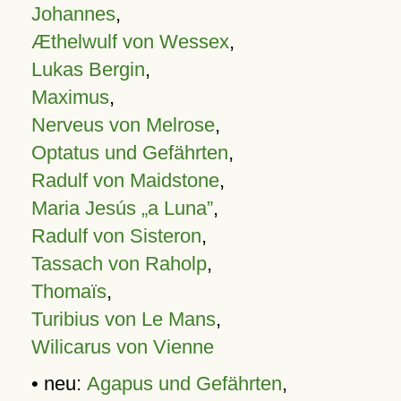
Johannes
,
Æthelwulf von Wessex
,
Lukas Bergin
,
Maximus
,
Nerveus von Melrose
,
Optatus und Gefährten
,
Radulf von Maidstone
,
Maria Jesús „a Luna”
,
Radulf von Sisteron
,
Tassach von Raholp
,
Thomaïs
,
Turibius von Le Mans
,
Wilicarus von Vienne
• neu:
Agapus und Gefährten
,