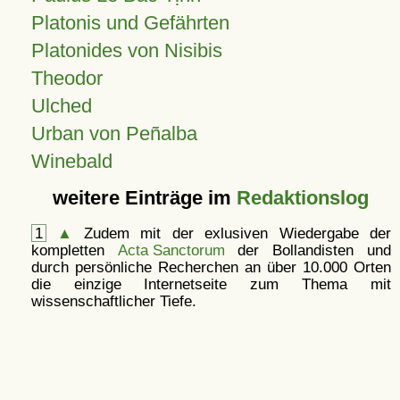
Platonis und Gefährten
Platonides von Nisibis
Theodor
Ulched
Urban von Peñalba
Winebald
weitere Einträge im
Redaktionslog
1
▲
Zudem mit der exlusiven Wiedergabe der
kompletten
Acta Sanctorum
der Bollandisten und
durch persönliche Recherchen an über 10.000 Orten
die einzige Internetseite zum Thema mit
wissenschaftlicher Tiefe.