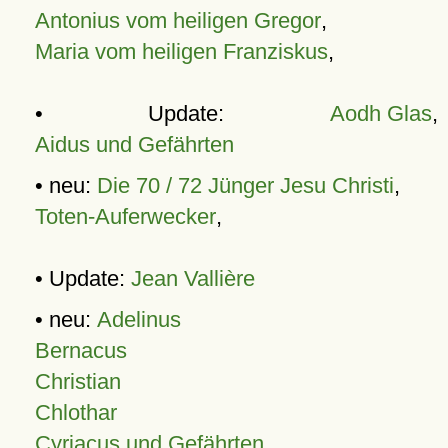
Antonius vom heiligen Gregor
,
Maria vom heiligen Franziskus
,
• Update:
Aodh Glas
,
Aidus und Gefährten
• neu:
Die 70 / 72 Jünger Jesu Christi
,
Toten-Auferwecker
,
• Update:
Jean Vallière
• neu:
Adelinus
Bernacus
Christian
Chlothar
Cyriacus und Gefährten