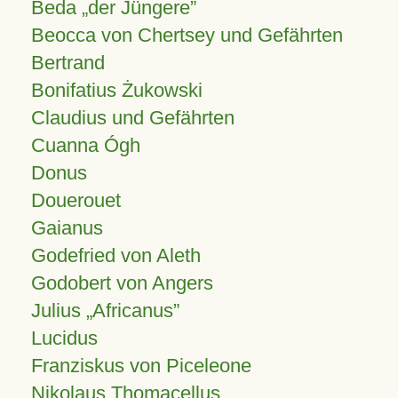
Beda „der Jüngere”
Beocca von Chertsey und Gefährten
Bertrand
Bonifatius Żukowski
Claudius und Gefährten
Cuanna Ógh
Donus
Douerouet
Gaianus
Godefried von Aleth
Godobert von Angers
Julius
Africanus
Lucidus
Franziskus von Piceleone
Nikolaus Thomacellus