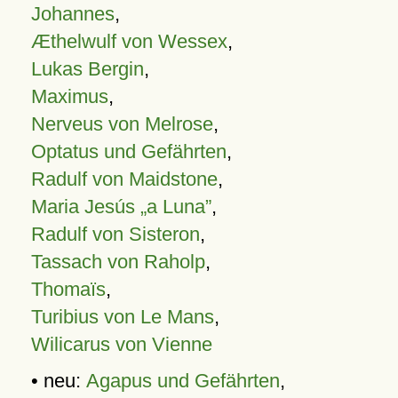
Johannes
,
Æthelwulf von Wessex
,
Lukas Bergin
,
Maximus
,
Nerveus von Melrose
,
Optatus und Gefährten
,
Radulf von Maidstone
,
Maria Jesús „a Luna”
,
Radulf von Sisteron
,
Tassach von Raholp
,
Thomaïs
,
Turibius von Le Mans
,
Wilicarus von Vienne
• neu:
Agapus und Gefährten
,