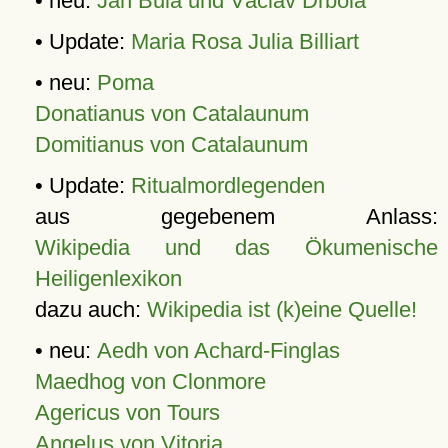
• neu:
Jan Bula und Václav Drbola
• Update:
Maria Rosa Julia Billiart
• neu:
Poma
Donatianus von Catalaunum
Domitianus von Catalaunum
• Update:
Ritualmordlegenden
aus gegebenem Anlass:
Wikipedia und das Ökumenische
Heiligenlexikon
dazu auch:
Wikipedia ist (k)eine Quelle!
• neu:
Aedh von Achard-Finglas
Maedhog von Clonmore
Agericus von Tours
Angelus von Vitoria