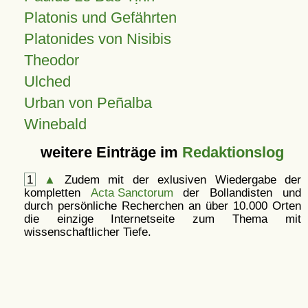
Platonis und Gefährten
Platonides von Nisibis
Theodor
Ulched
Urban von Peñalba
Winebald
weitere Einträge im
Redaktionslog
1
▲
Zudem mit der exlusiven Wiedergabe der
kompletten
Acta Sanctorum
der Bollandisten und
durch persönliche Recherchen an über 10.000 Orten
die einzige Internetseite zum Thema mit
wissenschaftlicher Tiefe.