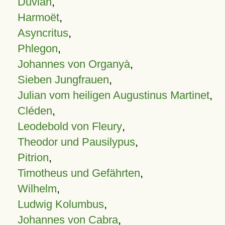
Duvian
,
Harmoët
,
Asyncritus
,
Phlegon
,
Johannes von Organyà
,
Sieben Jungfrauen
,
Julian vom heiligen Augustinus Martinet
,
Cléden
,
Leodebold von Fleury
,
Theodor und Pausilypus
,
Pitrion
,
Timotheus und Gefährten
,
Wilhelm
,
Ludwig Kolumbus
,
Johannes von Cabra
,