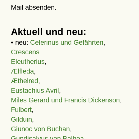
Mail absenden.
Aktuell und neu:
• neu:
Celerinus und Gefährten
,
Crescens
Eleutherius
,
Ælfleda
,
Æthelred
,
Eustachius Avril
,
Miles Gerard und Francis Dickenson
,
Fulbert
,
Gilduin
,
Giunoc von Buchan
,
Gundisalvus von Balboa
,