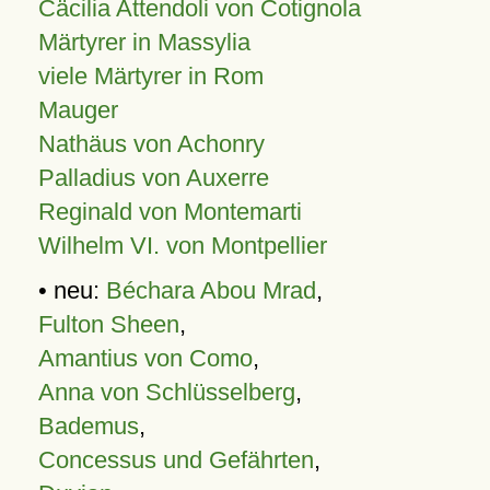
Cäcilia Attendoli von Cotignola
Märtyrer in Massylia
viele Märtyrer in Rom
Mauger
Nathäus von Achonry
Palladius von Auxerre
Reginald von Montemarti
Wilhelm VI. von Montpellier
• neu:
Béchara Abou Mrad
,
Fulton Sheen
,
Amantius von Como
,
Anna von Schlüsselberg
,
Bademus
,
Concessus und Gefährten
,