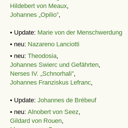
Hildebert von Meaux
,
Johannes „Opilio”
,
• Update:
Marie von der Menschwerdung
• neu:
Nazareno Lanciotti
• neu:
Theodosia
,
Johannes Swierc und Gefährten
,
Nerses IV. „Schnorhali”
,
Johannes Franziskus Lefranc
,
• Update:
Johannes de Brébeuf
• neu:
Alnobert von Seez
,
Gildard von Rouen
,