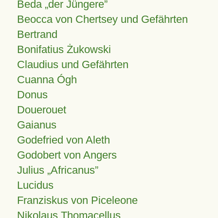
Beda „der Jüngere”
Beocca von Chertsey und Gefährten
Bertrand
Bonifatius Żukowski
Claudius und Gefährten
Cuanna Ógh
Donus
Douerouet
Gaianus
Godefried von Aleth
Godobert von Angers
Julius
Africanus
Lucidus
Franziskus von Piceleone
Nikolaus Thomacellus