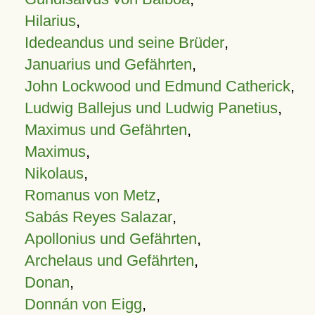
Hilarius
,
Idedeandus und seine Brüder
,
Januarius und Gefährten
,
John Lockwood und Edmund Catherick
,
Ludwig Ballejus und Ludwig Panetius
,
Maximus und Gefährten
,
Maximus
,
Nikolaus
,
Romanus von Metz
,
Sabás Reyes Salazar
,
Apollonius und Gefährten
,
Archelaus und Gefährten
,
Donan
,
Donnán von Eigg
,