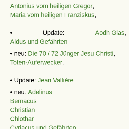
Antonius vom heiligen Gregor
,
Maria vom heiligen Franziskus
,
• Update:
Aodh Glas
,
Aidus und Gefährten
• neu:
Die 70 / 72 Jünger Jesu Christi
,
Toten-Auferwecker
,
• Update:
Jean Vallière
• neu:
Adelinus
Bernacus
Christian
Chlothar
Cyriacus und Gefährten