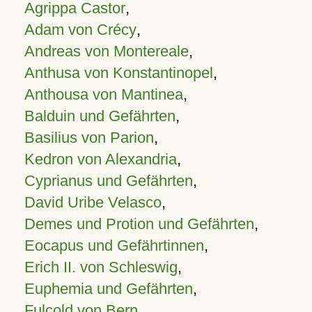
Agrippa Castor
,
Adam von Crécy
,
Andreas von Montereale
,
Anthusa von Konstantinopel
,
Anthousa von Mantinea
,
Balduin und Gefährten
,
Basilius von Parion
,
Kedron von Alexandria
,
Cyprianus und Gefährten
,
David Uribe Velasco
,
Demes und Protion und Gefährten
,
Eocapus und Gefährtinnen
,
Erich II. von Schleswig
,
Euphemia und Gefährten
,
Fulcold von Bern
,