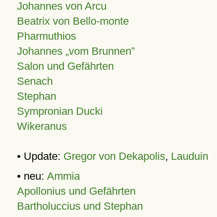
Johannes von Arcu
Beatrix von Bello-monte
Pharmuthios
Johannes
vom Brunnen
Salon und Gefährten
Senach
Stephan
Sympronian Ducki
Wikeranus
• Update:
Gregor von Dekapolis
,
Lauduin
• neu:
Ammia
Apollonius und Gefährten
Bartholuccius und Stephan