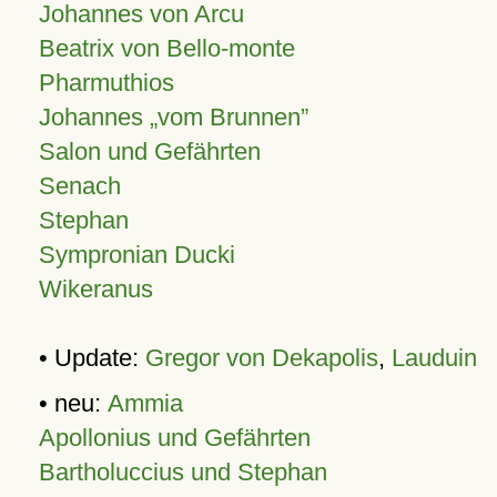
Johannes von Arcu
Beatrix von Bello-monte
Pharmuthios
Johannes
vom Brunnen
Salon und Gefährten
Senach
Stephan
Sympronian Ducki
Wikeranus
• Update:
Gregor von Dekapolis
,
Lauduin
• neu:
Ammia
Apollonius und Gefährten
Bartholuccius und Stephan