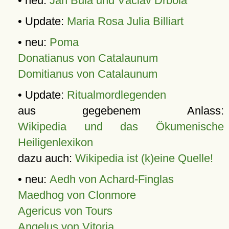
• neu:
Jan Bula und Václav Drbola
• Update:
Maria Rosa Julia Billiart
• neu:
Poma
Donatianus von Catalaunum
Domitianus von Catalaunum
• Update:
Ritualmordlegenden
aus gegebenem Anlass:
Wikipedia und das Ökumenische
Heiligenlexikon
dazu auch:
Wikipedia ist (k)eine Quelle!
• neu:
Aedh von Achard-Finglas
Maedhog von Clonmore
Agericus von Tours
Angelus von Vitoria