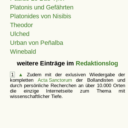
Platonis und Gefährten
Platonides von Nisibis
Theodor
Ulched
Urban von Peñalba
Winebald
weitere Einträge im
Redaktionslog
1
▲
Zudem mit der exlusiven Wiedergabe der
kompletten
Acta Sanctorum
der Bollandisten und
durch persönliche Recherchen an über 10.000 Orten
die einzige Internetseite zum Thema mit
wissenschaftlicher Tiefe.