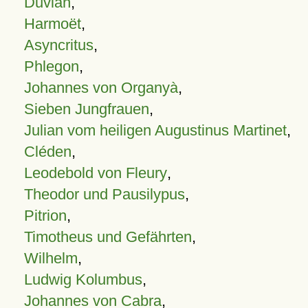
Duvian
,
Harmoët
,
Asyncritus
,
Phlegon
,
Johannes von Organyà
,
Sieben Jungfrauen
,
Julian vom heiligen Augustinus Martinet
,
Cléden
,
Leodebold von Fleury
,
Theodor und Pausilypus
,
Pitrion
,
Timotheus und Gefährten
,
Wilhelm
,
Ludwig Kolumbus
,
Johannes von Cabra
,