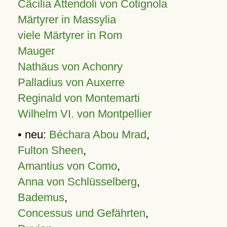
Cäcilia Attendoli von Cotignola
Märtyrer in Massylia
viele Märtyrer in Rom
Mauger
Nathäus von Achonry
Palladius von Auxerre
Reginald von Montemarti
Wilhelm VI. von Montpellier
• neu:
Béchara Abou Mrad
,
Fulton Sheen
,
Amantius von Como
,
Anna von Schlüsselberg
,
Bademus
,
Concessus und Gefährten
,