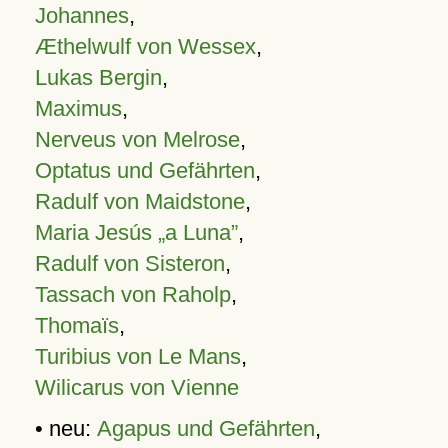
Johannes
,
Æthelwulf von Wessex
,
Lukas Bergin
,
Maximus
,
Nerveus von Melrose
,
Optatus und Gefährten
,
Radulf von Maidstone
,
Maria Jesús „a Luna”
,
Radulf von Sisteron
,
Tassach von Raholp
,
Thomaïs
,
Turibius von Le Mans
,
Wilicarus von Vienne
• neu:
Agapus und Gefährten
,