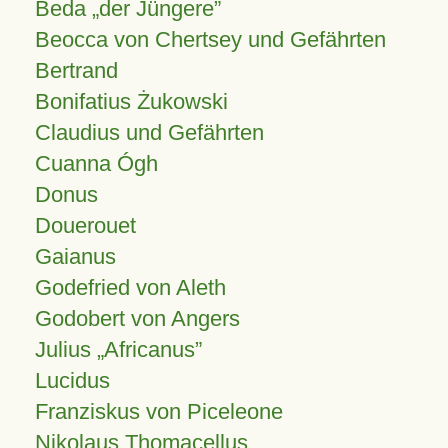
Beda „der Jüngere”
Beocca von Chertsey und Gefährten
Bertrand
Bonifatius Żukowski
Claudius und Gefährten
Cuanna Ógh
Donus
Douerouet
Gaianus
Godefried von Aleth
Godobert von Angers
Julius
Africanus
Lucidus
Franziskus von Piceleone
Nikolaus Thomacellus