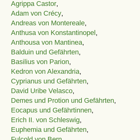
Agrippa Castor
,
Adam von Crécy
,
Andreas von Montereale
,
Anthusa von Konstantinopel
,
Anthousa von Mantinea
,
Balduin und Gefährten
,
Basilius von Parion
,
Kedron von Alexandria
,
Cyprianus und Gefährten
,
David Uribe Velasco
,
Demes und Protion und Gefährten
,
Eocapus und Gefährtinnen
,
Erich II. von Schleswig
,
Euphemia und Gefährten
,
Fulcold von Bern
,