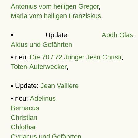
Antonius vom heiligen Gregor
,
Maria vom heiligen Franziskus
,
• Update:
Aodh Glas
,
Aidus und Gefährten
• neu:
Die 70 / 72 Jünger Jesu Christi
,
Toten-Auferwecker
,
• Update:
Jean Vallière
• neu:
Adelinus
Bernacus
Christian
Chlothar
Cyriacus und Gefährten