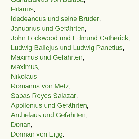
Hilarius
,
Idedeandus und seine Brüder
,
Januarius und Gefährten
,
John Lockwood und Edmund Catherick
,
Ludwig Ballejus und Ludwig Panetius
,
Maximus und Gefährten
,
Maximus
,
Nikolaus
,
Romanus von Metz
,
Sabás Reyes Salazar
,
Apollonius und Gefährten
,
Archelaus und Gefährten
,
Donan
,
Donnán von Eigg
,