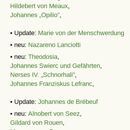
Hildebert von Meaux
,
Johannes „Opilio”
,
• Update:
Marie von der Menschwerdung
• neu:
Nazareno Lanciotti
• neu:
Theodosia
,
Johannes Swierc und Gefährten
,
Nerses IV. „Schnorhali”
,
Johannes Franziskus Lefranc
,
• Update:
Johannes de Brébeuf
• neu:
Alnobert von Seez
,
Gildard von Rouen
,