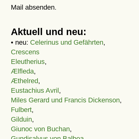
Mail absenden.
Aktuell und neu:
• neu:
Celerinus und Gefährten
,
Crescens
Eleutherius
,
Ælfleda
,
Æthelred
,
Eustachius Avril
,
Miles Gerard und Francis Dickenson
,
Fulbert
,
Gilduin
,
Giunoc von Buchan
,
Gundisalvus von Balboa
,