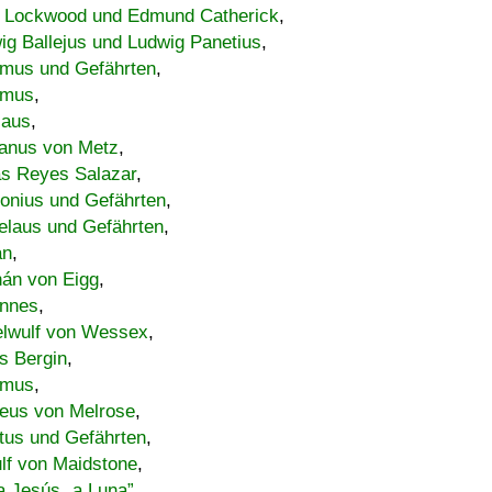
 Lockwood und Edmund Catherick
,
ig Ballejus und Ludwig Panetius
,
mus und Gefährten
,
imus
,
laus
,
nus von Metz
,
s Reyes Salazar
,
lonius und Gefährten
,
elaus und Gefährten
,
an
,
án von Eigg
,
nnes
,
lwulf von Wessex
,
s Bergin
,
imus
,
eus von Melrose
,
tus und Gefährten
,
lf von Maidstone
,
a Jesús „a Luna”
,