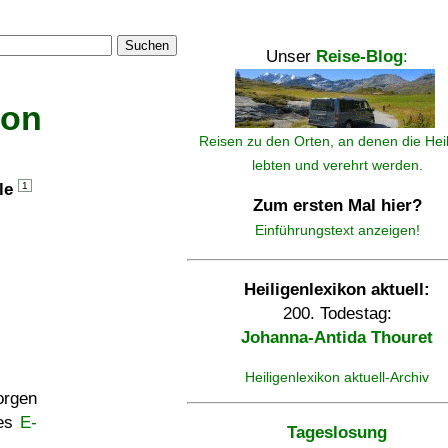
Suchen
Unser
Reise-Blog
:
kon
Reisen zu den Orten, an denen die Hei
lebten und verehrt werden.
lle
1
Zum ersten Mal hier?
Einführungstext anzeigen!
Heiligenlexikon aktuell:
200. Todestag:
Johanna-Antida Thouret
Heiligenlexikon aktuell-Archiv
rgen
ses
E-
Tageslosung