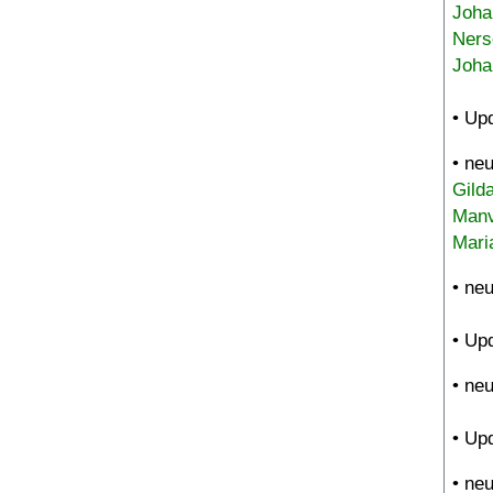
Joha
Ners
Joha
• Up
• ne
Gild
Manv
Mari
• ne
• Up
• ne
• Up
• ne