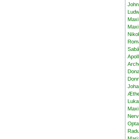
John
Ludw
Maxi
Max
Niko
Roma
Sabá
Apol
Arch
Don
Donn
Joha
Æthe
Luka
Max
Nerv
Opta
Radu
Mari