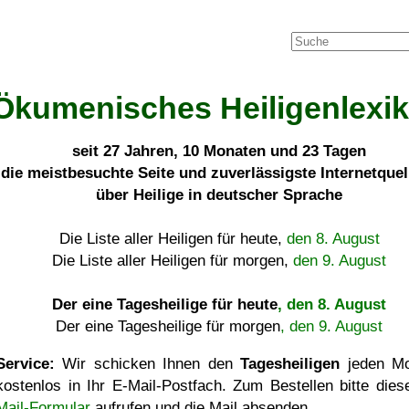
Ökumenisches Heiligenlexi
seit
27 Jahren, 10 Monaten und 23 Tagen
die meistbesuchte Seite und zuverlässigste Internetque
über Heilige in deutscher Sprache
Die Liste aller Heiligen für heute,
den 8. August
Die Liste aller Heiligen für morgen,
den 9. August
Der eine Tagesheilige für heute
, den 8. August
Der eine Tagesheilige für morgen
, den 9. August
Service:
Wir schicken Ihnen den
Tagesheiligen
jeden Mo
kostenlos in Ihr E-Mail-Postfach. Zum Bestellen bitte die
Mail-Formular
aufrufen und die Mail absenden.