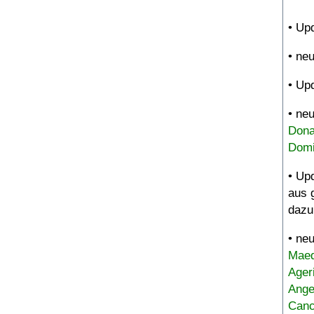
• Up
• ne
• Up
• ne
Dona
Domi
• Up
aus 
dazu
• ne
Maed
Ager
Ange
Canc