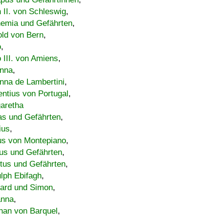
h II. von Schleswig
,
emia und Gefährten
,
old von Bern
,
o
,
 III. von Amiens
,
nna
,
nna de Lambertini
,
entius von Portugal
,
aretha
s und Gefährten
,
ius
,
us von Montepiano
,
us und Gefährten
,
tus und Gefährten
,
lph Ebifagh
,
ard und Simon
,
anna
,
han von Barquel
,