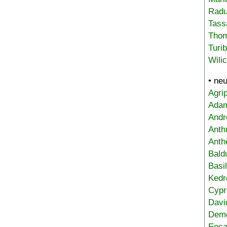
Radu
Tass
Tho
Turi
Wili
• ne
Agri
Adam
Andr
Anth
Anth
Bald
Basi
Kedr
Cypr
Davi
Deme
Eoca