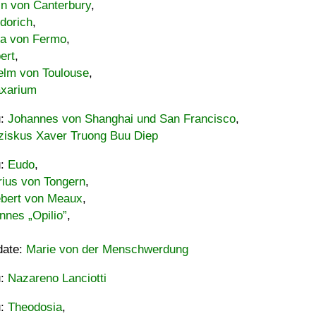
in von Canterbury
,
dorich
,
ia von Fermo
,
ert
,
elm von Toulouse
,
xarium
u:
Johannes von Shanghai und San Francisco
,
ziskus Xaver Truong Buu Diep
u:
Eudo
,
rius von Tongern
,
ebert von Meaux
,
nnes „Opilio”
,
date:
Marie von der Menschwerdung
u:
Nazareno Lanciotti
u:
Theodosia
,