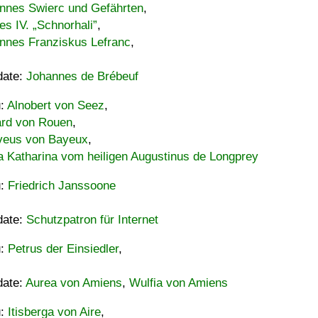
nnes Swierc und Gefährten
,
es IV. „Schnorhali”
,
nnes Franziskus Lefranc
,
date:
Johannes de Brébeuf
u:
Alnobert von Seez
,
ard von Rouen
,
eus von Bayeux
,
a Katharina vom heiligen Augustinus de Longprey
u:
Friedrich Janssoone
date:
Schutzpatron für Internet
u:
Petrus der Einsiedler
,
date:
Aurea von Amiens
,
Wulfia von Amiens
u:
Itisberga von Aire
,