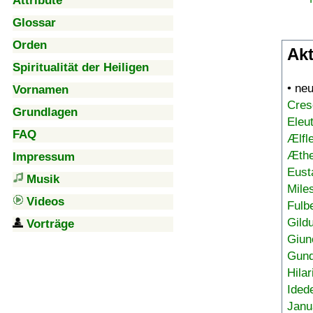
Attribute
Glossar
Orden
Akt
Spiritualität der Heiligen
• ne
Vornamen
Cres
Grundlagen
Eleu
FAQ
Ælfl
Æthe
Impressum
Eust
Musik
Mile
Videos
Fulb
Gild
Vorträge
Giun
Gund
Hilar
Ided
Janu