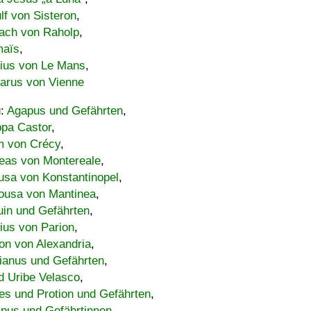
lf von Sisteron
,
ach von Raholp
,
maïs
,
bius von Le Mans
,
carus von Vienne
u:
Agapus und Gefährten
,
ppa Castor
,
 von Crécy
,
eas von Montereale
,
usa von Konstantinopel
,
ousa von Mantinea
,
uin und Gefährten
,
lius von Parion
,
on von Alexandria
,
ianus und Gefährten
,
d Uribe Velasco
,
s und Protion und Gefährten
,
pus und Gefährtinnen
,