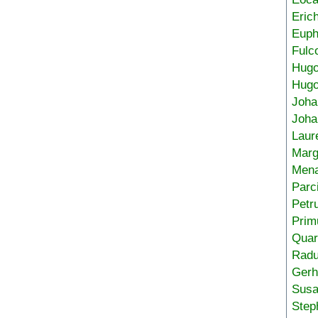
Eric
Euph
Fulc
Hug
Hugo
Joha
Joha
Laur
Marg
Mena
Parc
Petr
Prim
Quar
Radu
Gerh
Sus
Step