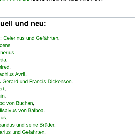
uell und neu:
u:
Celerinus und Gefährten
,
cens
therius
,
eda
,
lred
,
achius Avril
,
s Gerard und Francis Dickenson
,
ert
,
uin
,
oc von Buchan
,
isalvus von Balboa
,
ius
,
eandus und seine Brüder
,
arius und Gefährten
,