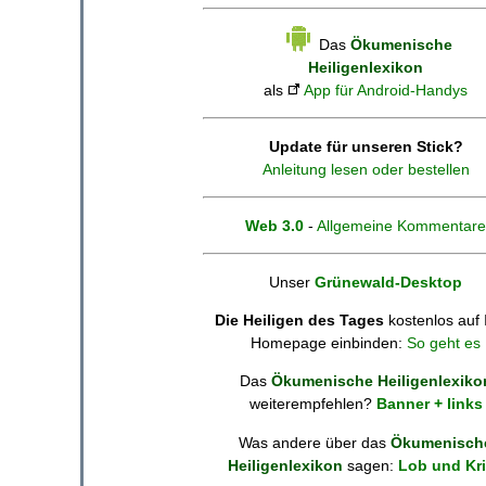
Das
Ökumenische
Heiligenlexikon
als
App für Android-Handys
Update für unseren Stick?
Anleitung lesen oder bestellen
Web 3.0
-
Allgemeine Kommentare
Unser
Grünewald-Desktop
Die Heiligen des Tages
kostenlos auf 
Homepage einbinden:
So geht es
Das
Ökumenische Heiligenlexiko
weiterempfehlen?
Banner + links
Was andere über das
Ökumenisch
Heiligenlexikon
sagen:
Lob und Kri