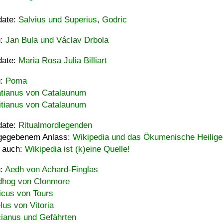
date:
Salvius und Superius
,
Godric
u:
Jan Bula und Václav Drbola
date:
Maria Rosa Julia Billiart
u:
Poma
tianus von Catalaunum
tianus von Catalaunum
date:
Ritualmordlegenden
gegebenem Anlass:
Wikipedia und das Ökumenische Heilige
 auch:
Wikipedia ist (k)eine Quelle!
u:
Aedh von Achard-Finglas
hog von Clonmore
icus von Tours
lus von Vitoria
ianus und Gefährten