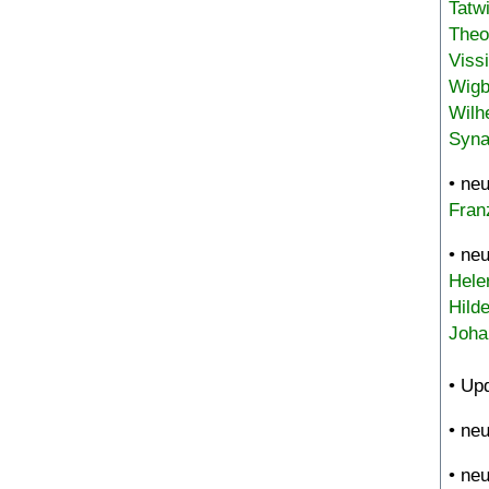
Tatw
Theo
Viss
Wigb
Wilh
Syna
• ne
Fran
• ne
Hele
Hild
Joha
• Up
• ne
• ne