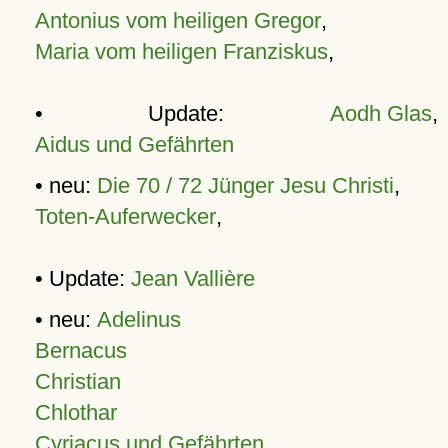
Antonius vom heiligen Gregor
,
Maria vom heiligen Franziskus
,
• Update:
Aodh Glas
,
Aidus und Gefährten
• neu:
Die 70 / 72 Jünger Jesu Christi
,
Toten-Auferwecker
,
• Update:
Jean Vallière
• neu:
Adelinus
Bernacus
Christian
Chlothar
Cyriacus und Gefährten