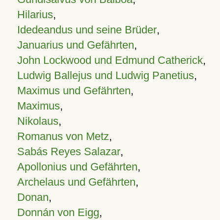
Hilarius
,
Idedeandus und seine Brüder
,
Januarius und Gefährten
,
John Lockwood und Edmund Catherick
,
Ludwig Ballejus und Ludwig Panetius
,
Maximus und Gefährten
,
Maximus
,
Nikolaus
,
Romanus von Metz
,
Sabás Reyes Salazar
,
Apollonius und Gefährten
,
Archelaus und Gefährten
,
Donan
,
Donnán von Eigg
,