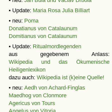
• neu:
Jan Bula und Václav Drbola
• Update:
Maria Rosa Julia Billiart
• neu:
Poma
Donatianus von Catalaunum
Domitianus von Catalaunum
• Update:
Ritualmordlegenden
aus gegebenem Anlass:
Wikipedia und das Ökumenische
Heiligenlexikon
dazu auch:
Wikipedia ist (k)eine Quelle!
• neu:
Aedh von Achard-Finglas
Maedhog von Clonmore
Agericus von Tours
Angelus von Vitoria