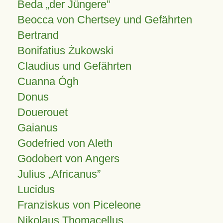
Beda „der Jüngere”
Beocca von Chertsey und Gefährten
Bertrand
Bonifatius Żukowski
Claudius und Gefährten
Cuanna Ógh
Donus
Douerouet
Gaianus
Godefried von Aleth
Godobert von Angers
Julius
Africanus
Lucidus
Franziskus von Piceleone
Nikolaus Thomacellus