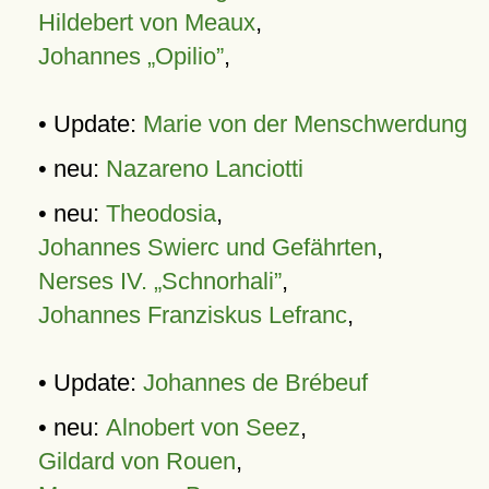
Hildebert von Meaux
,
Johannes „Opilio”
,
• Update:
Marie von der Menschwerdung
• neu:
Nazareno Lanciotti
• neu:
Theodosia
,
Johannes Swierc und Gefährten
,
Nerses IV. „Schnorhali”
,
Johannes Franziskus Lefranc
,
• Update:
Johannes de Brébeuf
• neu:
Alnobert von Seez
,
Gildard von Rouen
,