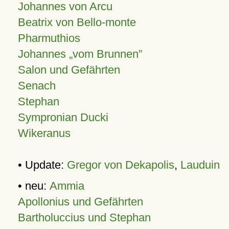
Johannes von Arcu
Beatrix von Bello-monte
Pharmuthios
Johannes
vom Brunnen
Salon und Gefährten
Senach
Stephan
Sympronian Ducki
Wikeranus
• Update:
Gregor von Dekapolis
,
Lauduin
• neu:
Ammia
Apollonius und Gefährten
Bartholuccius und Stephan