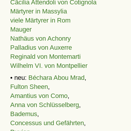
Cäcilia Attendoli von Cotignola
Märtyrer in Massylia
viele Märtyrer in Rom
Mauger
Nathäus von Achonry
Palladius von Auxerre
Reginald von Montemarti
Wilhelm VI. von Montpellier
• neu:
Béchara Abou Mrad
,
Fulton Sheen
,
Amantius von Como
,
Anna von Schlüsselberg
,
Bademus
,
Concessus und Gefährten
,