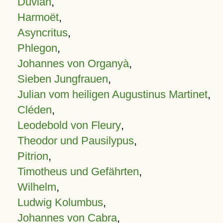
Duvian
,
Harmoët
,
Asyncritus
,
Phlegon
,
Johannes von Organyà
,
Sieben Jungfrauen
,
Julian vom heiligen Augustinus Martinet
,
Cléden
,
Leodebold von Fleury
,
Theodor und Pausilypus
,
Pitrion
,
Timotheus und Gefährten
,
Wilhelm
,
Ludwig Kolumbus
,
Johannes von Cabra
,