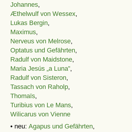
Johannes
,
Æthelwulf von Wessex
,
Lukas Bergin
,
Maximus
,
Nerveus von Melrose
,
Optatus und Gefährten
,
Radulf von Maidstone
,
Maria Jesús „a Luna”
,
Radulf von Sisteron
,
Tassach von Raholp
,
Thomaïs
,
Turibius von Le Mans
,
Wilicarus von Vienne
• neu:
Agapus und Gefährten
,