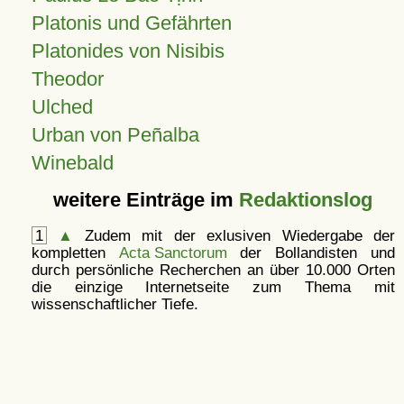
Platonis und Gefährten
Platonides von Nisibis
Theodor
Ulched
Urban von Peñalba
Winebald
weitere Einträge im
Redaktionslog
1
▲
Zudem mit der exlusiven Wiedergabe der
kompletten
Acta Sanctorum
der Bollandisten und
durch persönliche Recherchen an über 10.000 Orten
die einzige Internetseite zum Thema mit
wissenschaftlicher Tiefe.