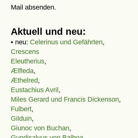
Mail absenden.
Aktuell und neu:
• neu:
Celerinus und Gefährten
,
Crescens
Eleutherius
,
Ælfleda
,
Æthelred
,
Eustachius Avril
,
Miles Gerard und Francis Dickenson
,
Fulbert
,
Gilduin
,
Giunoc von Buchan
,
Gundisalvus von Balboa
,