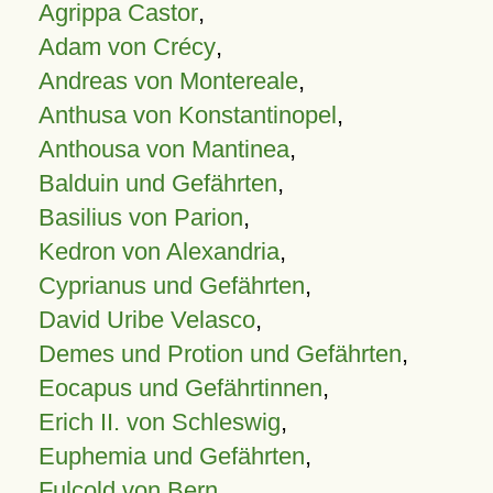
Agrippa Castor
,
Adam von Crécy
,
Andreas von Montereale
,
Anthusa von Konstantinopel
,
Anthousa von Mantinea
,
Balduin und Gefährten
,
Basilius von Parion
,
Kedron von Alexandria
,
Cyprianus und Gefährten
,
David Uribe Velasco
,
Demes und Protion und Gefährten
,
Eocapus und Gefährtinnen
,
Erich II. von Schleswig
,
Euphemia und Gefährten
,
Fulcold von Bern
,