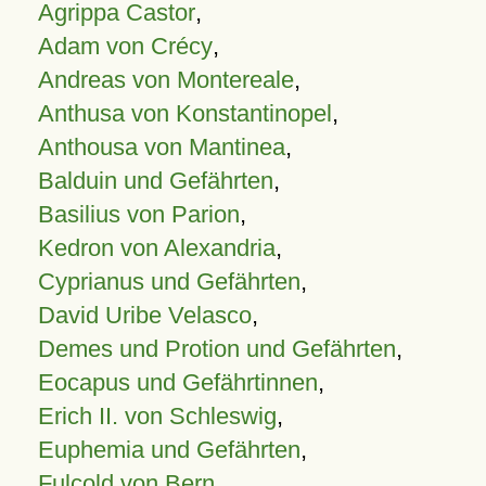
Agrippa Castor
,
Adam von Crécy
,
Andreas von Montereale
,
Anthusa von Konstantinopel
,
Anthousa von Mantinea
,
Balduin und Gefährten
,
Basilius von Parion
,
Kedron von Alexandria
,
Cyprianus und Gefährten
,
David Uribe Velasco
,
Demes und Protion und Gefährten
,
Eocapus und Gefährtinnen
,
Erich II. von Schleswig
,
Euphemia und Gefährten
,
Fulcold von Bern
,