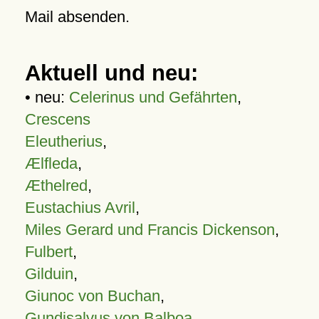
Mail absenden.
Aktuell und neu:
• neu:
Celerinus und Gefährten
,
Crescens
Eleutherius
,
Ælfleda
,
Æthelred
,
Eustachius Avril
,
Miles Gerard und Francis Dickenson
,
Fulbert
,
Gilduin
,
Giunoc von Buchan
,
Gundisalvus von Balboa
,