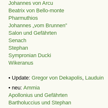
Johannes von Arcu
Beatrix von Bello-monte
Pharmuthios
Johannes
vom Brunnen
Salon und Gefährten
Senach
Stephan
Sympronian Ducki
Wikeranus
• Update:
Gregor von Dekapolis
,
Lauduin
• neu:
Ammia
Apollonius und Gefährten
Bartholuccius und Stephan