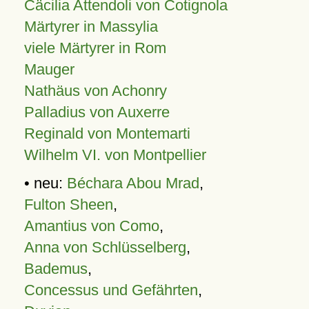
Cäcilia Attendoli von Cotignola
Märtyrer in Massylia
viele Märtyrer in Rom
Mauger
Nathäus von Achonry
Palladius von Auxerre
Reginald von Montemarti
Wilhelm VI. von Montpellier
• neu:
Béchara Abou Mrad
,
Fulton Sheen
,
Amantius von Como
,
Anna von Schlüsselberg
,
Bademus
,
Concessus und Gefährten
,