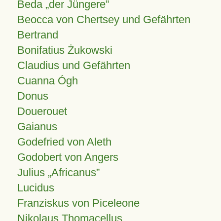
Beda „der Jüngere”
Beocca von Chertsey und Gefährten
Bertrand
Bonifatius Żukowski
Claudius und Gefährten
Cuanna Ógh
Donus
Douerouet
Gaianus
Godefried von Aleth
Godobert von Angers
Julius
Africanus
Lucidus
Franziskus von Piceleone
Nikolaus Thomacellus