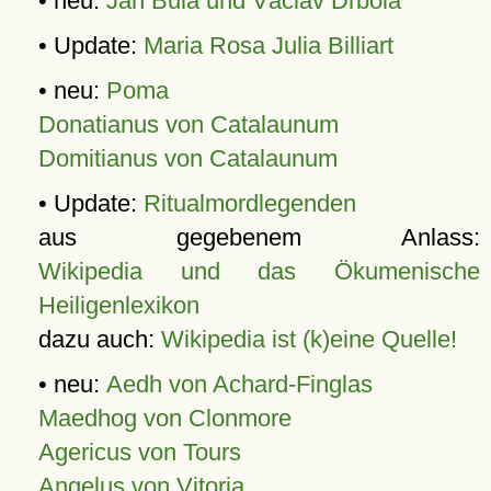
• neu:
Jan Bula und Václav Drbola
• Update:
Maria Rosa Julia Billiart
• neu:
Poma
Donatianus von Catalaunum
Domitianus von Catalaunum
• Update:
Ritualmordlegenden
aus gegebenem Anlass:
Wikipedia und das Ökumenische
Heiligenlexikon
dazu auch:
Wikipedia ist (k)eine Quelle!
• neu:
Aedh von Achard-Finglas
Maedhog von Clonmore
Agericus von Tours
Angelus von Vitoria