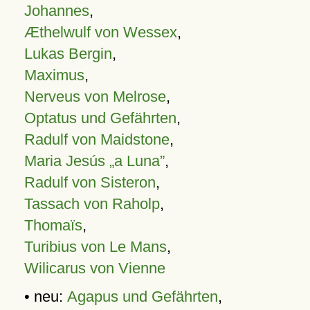
Johannes
,
Æthelwulf von Wessex
,
Lukas Bergin
,
Maximus
,
Nerveus von Melrose
,
Optatus und Gefährten
,
Radulf von Maidstone
,
Maria Jesús „a Luna”
,
Radulf von Sisteron
,
Tassach von Raholp
,
Thomaïs
,
Turibius von Le Mans
,
Wilicarus von Vienne
• neu:
Agapus und Gefährten
,