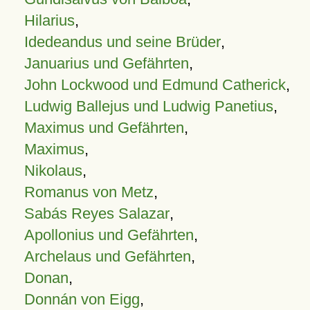
Hilarius
,
Idedeandus und seine Brüder
,
Januarius und Gefährten
,
John Lockwood und Edmund Catherick
,
Ludwig Ballejus und Ludwig Panetius
,
Maximus und Gefährten
,
Maximus
,
Nikolaus
,
Romanus von Metz
,
Sabás Reyes Salazar
,
Apollonius und Gefährten
,
Archelaus und Gefährten
,
Donan
,
Donnán von Eigg
,