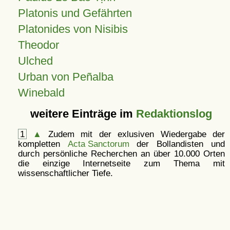
Platonis und Gefährten
Platonides von Nisibis
Theodor
Ulched
Urban von Peñalba
Winebald
weitere Einträge im
Redaktionslog
1
▲
Zudem mit der exlusiven Wiedergabe der
kompletten
Acta Sanctorum
der Bollandisten und
durch persönliche Recherchen an über 10.000 Orten
die einzige Internetseite zum Thema mit
wissenschaftlicher Tiefe.