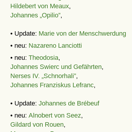
Hildebert von Meaux
,
Johannes „Opilio”
,
• Update:
Marie von der Menschwerdung
• neu:
Nazareno Lanciotti
• neu:
Theodosia
,
Johannes Swierc und Gefährten
,
Nerses IV. „Schnorhali”
,
Johannes Franziskus Lefranc
,
• Update:
Johannes de Brébeuf
• neu:
Alnobert von Seez
,
Gildard von Rouen
,