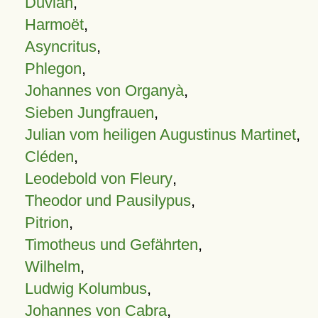
Duvian
,
Harmoët
,
Asyncritus
,
Phlegon
,
Johannes von Organyà
,
Sieben Jungfrauen
,
Julian vom heiligen Augustinus Martinet
,
Cléden
,
Leodebold von Fleury
,
Theodor und Pausilypus
,
Pitrion
,
Timotheus und Gefährten
,
Wilhelm
,
Ludwig Kolumbus
,
Johannes von Cabra
,