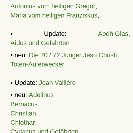
Antonius vom heiligen Gregor
,
Maria vom heiligen Franziskus
,
• Update:
Aodh Glas
,
Aidus und Gefährten
• neu:
Die 70 / 72 Jünger Jesu Christi
,
Toten-Auferwecker
,
• Update:
Jean Vallière
• neu:
Adelinus
Bernacus
Christian
Chlothar
Cyriacus und Gefährten