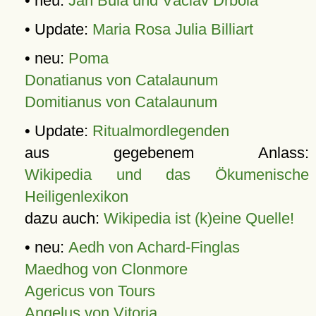
• neu:
Jan Bula und Václav Drbola
• Update:
Maria Rosa Julia Billiart
• neu:
Poma
Donatianus von Catalaunum
Domitianus von Catalaunum
• Update:
Ritualmordlegenden
aus gegebenem Anlass:
Wikipedia und das Ökumenische
Heiligenlexikon
dazu auch:
Wikipedia ist (k)eine Quelle!
• neu:
Aedh von Achard-Finglas
Maedhog von Clonmore
Agericus von Tours
Angelus von Vitoria