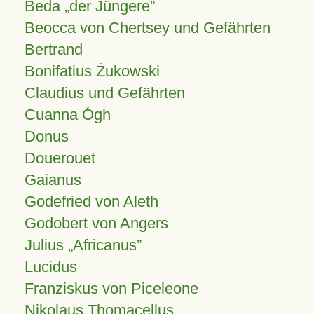
Beda „der Jüngere”
Beocca von Chertsey und Gefährten
Bertrand
Bonifatius Żukowski
Claudius und Gefährten
Cuanna Ógh
Donus
Douerouet
Gaianus
Godefried von Aleth
Godobert von Angers
Julius
Africanus
Lucidus
Franziskus von Piceleone
Nikolaus Thomacellus