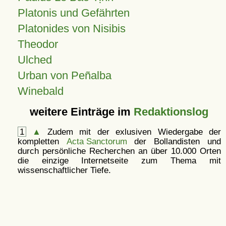
Platonis und Gefährten
Platonides von Nisibis
Theodor
Ulched
Urban von Peñalba
Winebald
weitere Einträge im
Redaktionslog
1
▲
Zudem mit der exlusiven Wiedergabe der
kompletten
Acta Sanctorum
der Bollandisten und
durch persönliche Recherchen an über 10.000 Orten
die einzige Internetseite zum Thema mit
wissenschaftlicher Tiefe.