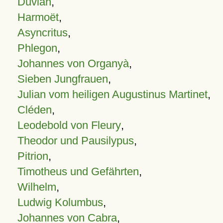
Duvian
,
Harmoët
,
Asyncritus
,
Phlegon
,
Johannes von Organyà
,
Sieben Jungfrauen
,
Julian vom heiligen Augustinus Martinet
,
Cléden
,
Leodebold von Fleury
,
Theodor und Pausilypus
,
Pitrion
,
Timotheus und Gefährten
,
Wilhelm
,
Ludwig Kolumbus
,
Johannes von Cabra
,