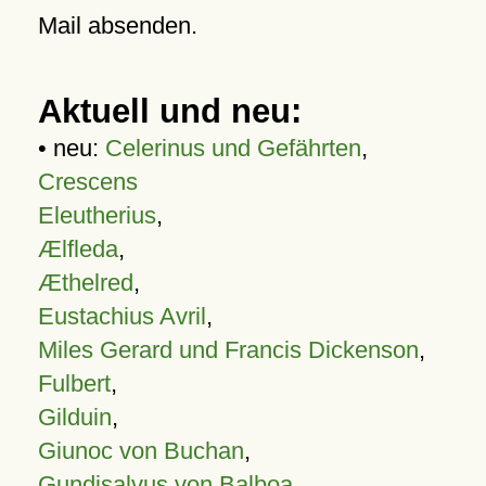
Mail absenden.
Aktuell und neu:
• neu:
Celerinus und Gefährten
,
Crescens
Eleutherius
,
Ælfleda
,
Æthelred
,
Eustachius Avril
,
Miles Gerard und Francis Dickenson
,
Fulbert
,
Gilduin
,
Giunoc von Buchan
,
Gundisalvus von Balboa
,