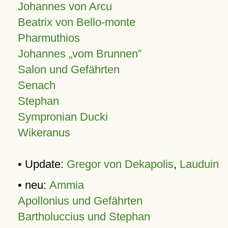
Johannes von Arcu
Beatrix von Bello-monte
Pharmuthios
Johannes
vom Brunnen
Salon und Gefährten
Senach
Stephan
Sympronian Ducki
Wikeranus
• Update:
Gregor von Dekapolis
,
Lauduin
• neu:
Ammia
Apollonius und Gefährten
Bartholuccius und Stephan