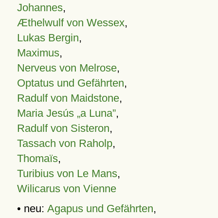
Johannes
,
Æthelwulf von Wessex
,
Lukas Bergin
,
Maximus
,
Nerveus von Melrose
,
Optatus und Gefährten
,
Radulf von Maidstone
,
Maria Jesús „a Luna”
,
Radulf von Sisteron
,
Tassach von Raholp
,
Thomaïs
,
Turibius von Le Mans
,
Wilicarus von Vienne
• neu:
Agapus und Gefährten
,