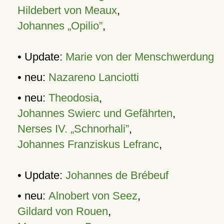
Hildebert von Meaux
,
Johannes „Opilio”
,
• Update:
Marie von der Menschwerdung
• neu:
Nazareno Lanciotti
• neu:
Theodosia
,
Johannes Swierc und Gefährten
,
Nerses IV. „Schnorhali”
,
Johannes Franziskus Lefranc
,
• Update:
Johannes de Brébeuf
• neu:
Alnobert von Seez
,
Gildard von Rouen
,