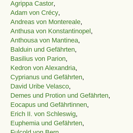
Agrippa Castor
,
Adam von Crécy
,
Andreas von Montereale
,
Anthusa von Konstantinopel
,
Anthousa von Mantinea
,
Balduin und Gefährten
,
Basilius von Parion
,
Kedron von Alexandria
,
Cyprianus und Gefährten
,
David Uribe Velasco
,
Demes und Protion und Gefährten
,
Eocapus und Gefährtinnen
,
Erich II. von Schleswig
,
Euphemia und Gefährten
,
Fulcold von Bern
,