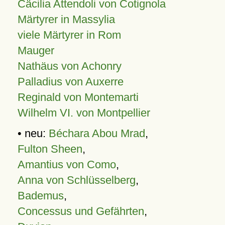
Cäcilia Attendoli von Cotignola
Märtyrer in Massylia
viele Märtyrer in Rom
Mauger
Nathäus von Achonry
Palladius von Auxerre
Reginald von Montemarti
Wilhelm VI. von Montpellier
• neu:
Béchara Abou Mrad
,
Fulton Sheen
,
Amantius von Como
,
Anna von Schlüsselberg
,
Bademus
,
Concessus und Gefährten
,