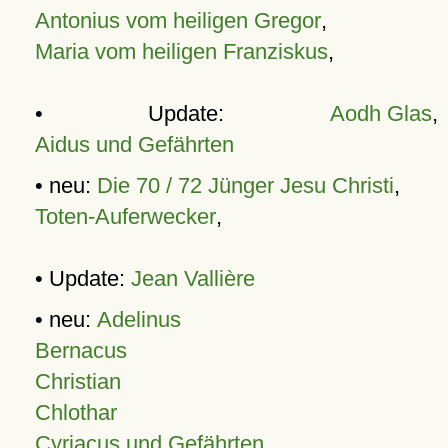
Antonius vom heiligen Gregor
,
Maria vom heiligen Franziskus
,
• Update:
Aodh Glas
,
Aidus und Gefährten
• neu:
Die 70 / 72 Jünger Jesu Christi
,
Toten-Auferwecker
,
• Update:
Jean Vallière
• neu:
Adelinus
Bernacus
Christian
Chlothar
Cyriacus und Gefährten