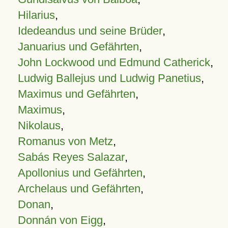
Hilarius
,
Idedeandus und seine Brüder
,
Januarius und Gefährten
,
John Lockwood und Edmund Catherick
,
Ludwig Ballejus und Ludwig Panetius
,
Maximus und Gefährten
,
Maximus
,
Nikolaus
,
Romanus von Metz
,
Sabás Reyes Salazar
,
Apollonius und Gefährten
,
Archelaus und Gefährten
,
Donan
,
Donnán von Eigg
,