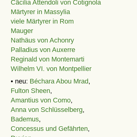
Cäcilia Attendoli von Cotignola
Märtyrer in Massylia
viele Märtyrer in Rom
Mauger
Nathäus von Achonry
Palladius von Auxerre
Reginald von Montemarti
Wilhelm VI. von Montpellier
• neu:
Béchara Abou Mrad
,
Fulton Sheen
,
Amantius von Como
,
Anna von Schlüsselberg
,
Bademus
,
Concessus und Gefährten
,