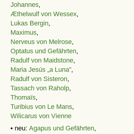
Johannes
,
Æthelwulf von Wessex
,
Lukas Bergin
,
Maximus
,
Nerveus von Melrose
,
Optatus und Gefährten
,
Radulf von Maidstone
,
Maria Jesús „a Luna”
,
Radulf von Sisteron
,
Tassach von Raholp
,
Thomaïs
,
Turibius von Le Mans
,
Wilicarus von Vienne
• neu:
Agapus und Gefährten
,