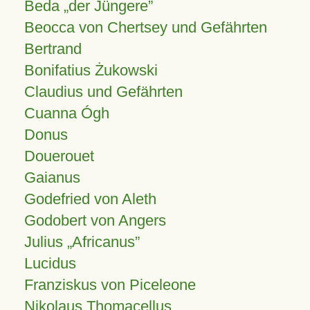
Beda „der Jüngere”
Beocca von Chertsey und Gefährten
Bertrand
Bonifatius Żukowski
Claudius und Gefährten
Cuanna Ógh
Donus
Douerouet
Gaianus
Godefried von Aleth
Godobert von Angers
Julius
Africanus
Lucidus
Franziskus von Piceleone
Nikolaus Thomacellus