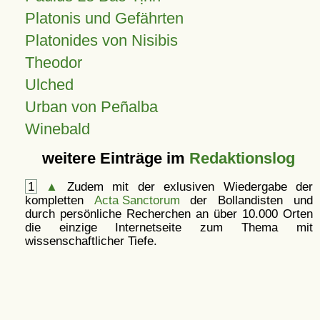
Platonis und Gefährten
Platonides von Nisibis
Theodor
Ulched
Urban von Peñalba
Winebald
weitere Einträge im
Redaktionslog
1
▲
Zudem mit der exlusiven Wiedergabe der
kompletten
Acta Sanctorum
der Bollandisten und
durch persönliche Recherchen an über 10.000 Orten
die einzige Internetseite zum Thema mit
wissenschaftlicher Tiefe.