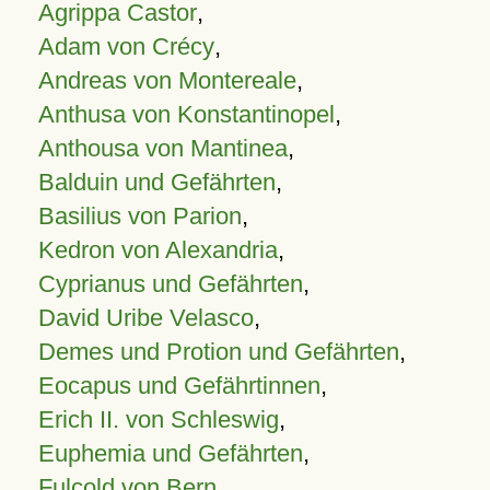
Agrippa Castor
,
Adam von Crécy
,
Andreas von Montereale
,
Anthusa von Konstantinopel
,
Anthousa von Mantinea
,
Balduin und Gefährten
,
Basilius von Parion
,
Kedron von Alexandria
,
Cyprianus und Gefährten
,
David Uribe Velasco
,
Demes und Protion und Gefährten
,
Eocapus und Gefährtinnen
,
Erich II. von Schleswig
,
Euphemia und Gefährten
,
Fulcold von Bern
,