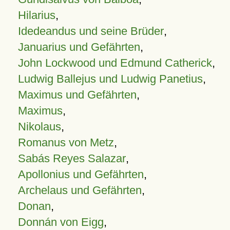
Hilarius
,
Idedeandus und seine Brüder
,
Januarius und Gefährten
,
John Lockwood und Edmund Catherick
,
Ludwig Ballejus und Ludwig Panetius
,
Maximus und Gefährten
,
Maximus
,
Nikolaus
,
Romanus von Metz
,
Sabás Reyes Salazar
,
Apollonius und Gefährten
,
Archelaus und Gefährten
,
Donan
,
Donnán von Eigg
,