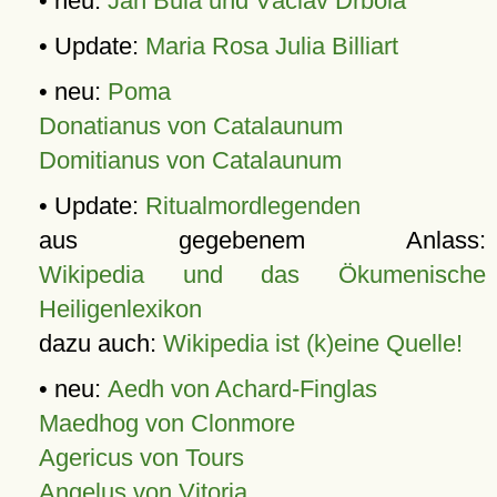
• neu:
Jan Bula und Václav Drbola
• Update:
Maria Rosa Julia Billiart
• neu:
Poma
Donatianus von Catalaunum
Domitianus von Catalaunum
• Update:
Ritualmordlegenden
aus gegebenem Anlass:
Wikipedia und das Ökumenische
Heiligenlexikon
dazu auch:
Wikipedia ist (k)eine Quelle!
• neu:
Aedh von Achard-Finglas
Maedhog von Clonmore
Agericus von Tours
Angelus von Vitoria