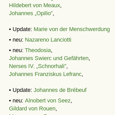
Hildebert von Meaux
,
Johannes „Opilio”
,
• Update:
Marie von der Menschwerdung
• neu:
Nazareno Lanciotti
• neu:
Theodosia
,
Johannes Swierc und Gefährten
,
Nerses IV. „Schnorhali”
,
Johannes Franziskus Lefranc
,
• Update:
Johannes de Brébeuf
• neu:
Alnobert von Seez
,
Gildard von Rouen
,