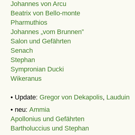
Johannes von Arcu
Beatrix von Bello-monte
Pharmuthios
Johannes
vom Brunnen
Salon und Gefährten
Senach
Stephan
Sympronian Ducki
Wikeranus
• Update:
Gregor von Dekapolis
,
Lauduin
• neu:
Ammia
Apollonius und Gefährten
Bartholuccius und Stephan