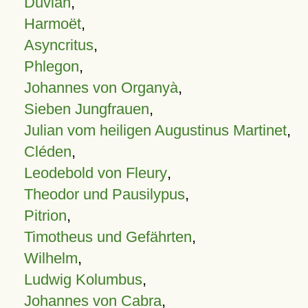
Duvian
,
Harmoët
,
Asyncritus
,
Phlegon
,
Johannes von Organyà
,
Sieben Jungfrauen
,
Julian vom heiligen Augustinus Martinet
,
Cléden
,
Leodebold von Fleury
,
Theodor und Pausilypus
,
Pitrion
,
Timotheus und Gefährten
,
Wilhelm
,
Ludwig Kolumbus
,
Johannes von Cabra
,