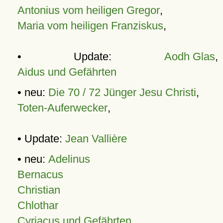
Antonius vom heiligen Gregor
,
Maria vom heiligen Franziskus
,
• Update:
Aodh Glas
,
Aidus und Gefährten
• neu:
Die 70 / 72 Jünger Jesu Christi
,
Toten-Auferwecker
,
• Update:
Jean Vallière
• neu:
Adelinus
Bernacus
Christian
Chlothar
Cyriacus und Gefährten