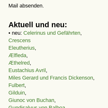
Mail absenden.
Aktuell und neu:
• neu:
Celerinus und Gefährten
,
Crescens
Eleutherius
,
Ælfleda
,
Æthelred
,
Eustachius Avril
,
Miles Gerard und Francis Dickenson
,
Fulbert
,
Gilduin
,
Giunoc von Buchan
,
Gundisalvus von Balboa
,