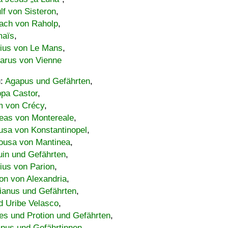
lf von Sisteron
,
ach von Raholp
,
maïs
,
bius von Le Mans
,
carus von Vienne
u:
Agapus und Gefährten
,
ppa Castor
,
 von Crécy
,
eas von Montereale
,
usa von Konstantinopel
,
ousa von Mantinea
,
uin und Gefährten
,
lius von Parion
,
on von Alexandria
,
ianus und Gefährten
,
d Uribe Velasco
,
s und Protion und Gefährten
,
pus und Gefährtinnen
,