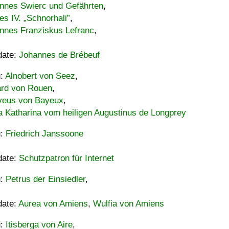
nnes Swierc und Gefährten
,
es IV. „Schnorhali”
,
nnes Franziskus Lefranc
,
date:
Johannes de Brébeuf
u:
Alnobert von Seez
,
ard von Rouen
,
eus von Bayeux
,
a Katharina vom heiligen Augustinus de Longprey
u:
Friedrich Janssoone
date:
Schutzpatron für Internet
u:
Petrus der Einsiedler
,
date:
Aurea von Amiens
,
Wulfia von Amiens
u:
Itisberga von Aire
,