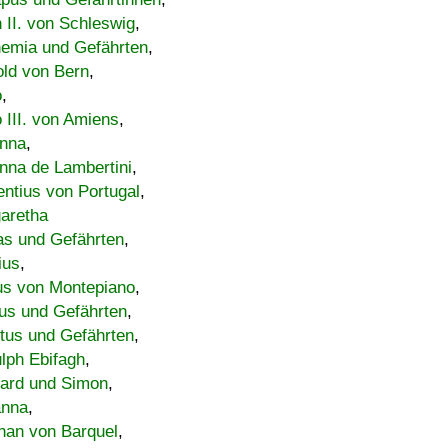
h II. von Schleswig
,
emia und Gefährten
,
old von Bern
,
o
,
 III. von Amiens
,
nna
,
nna de Lambertini
,
entius von Portugal
,
aretha
s und Gefährten
,
ius
,
us von Montepiano
,
us und Gefährten
,
tus und Gefährten
,
lph Ebifagh
,
ard und Simon
,
anna
,
han von Barquel
,