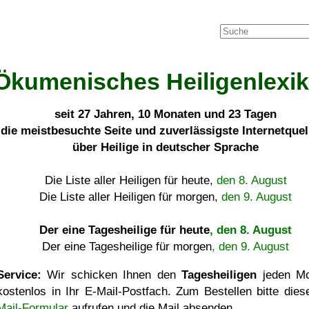
Ökumenisches Heiligenlexi
seit
27 Jahren, 10 Monaten und 23 Tagen
die meistbesuchte Seite und zuverlässigste Internetque
über Heilige in deutscher Sprache
Die Liste aller Heiligen für heute,
den 8. August
Die Liste aller Heiligen für morgen,
den 9. August
Der eine Tagesheilige für heute
, den 8. August
Der eine Tagesheilige für morgen
, den 9. August
Service:
Wir schicken Ihnen den
Tagesheiligen
jeden Mo
kostenlos in Ihr E-Mail-Postfach. Zum Bestellen bitte die
Mail-Formular
aufrufen und die Mail absenden.