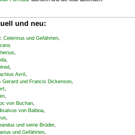
uell und neu:
u:
Celerinus und Gefährten
,
cens
therius
,
eda
,
lred
,
achius Avril
,
s Gerard und Francis Dickenson
,
ert
,
uin
,
oc von Buchan
,
isalvus von Balboa
,
ius
,
eandus und seine Brüder
,
arius und Gefährten
,