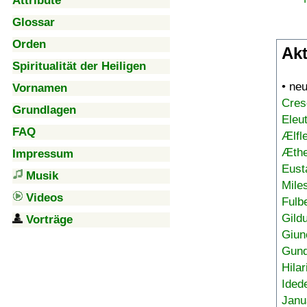
Attribute
Glossar
Orden
Akt
Spiritualität der Heiligen
• ne
Vornamen
Cres
Grundlagen
Eleu
FAQ
Ælfl
Æthe
Impressum
Eust
Musik
Mile
Videos
Fulb
Gild
Vorträge
Giun
Gund
Hilar
Ided
Janu