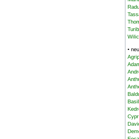
Radu
Tass
Tho
Turi
Wili
• ne
Agri
Adam
Andr
Anth
Anth
Bald
Basi
Kedr
Cypr
Davi
Deme
Eoca