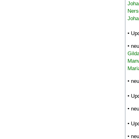
Joha
Ners
Joha
• Up
• ne
Gild
Manv
Mari
• ne
• Up
• ne
• Up
• ne