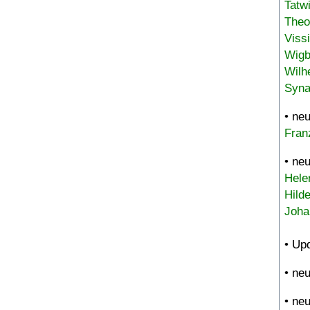
Tatw
Theo
Viss
Wigb
Wilh
Syna
• ne
Fran
• ne
Hele
Hild
Joha
• Up
• ne
• ne