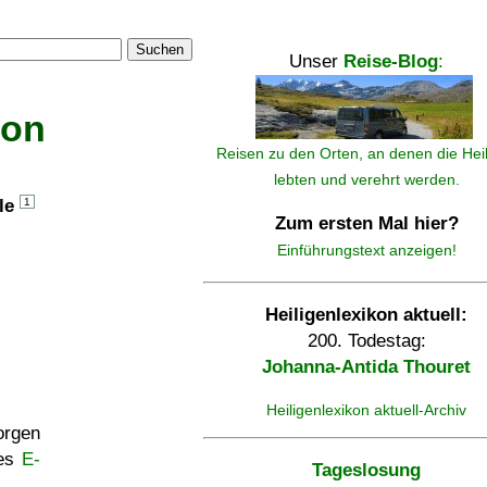
Suchen
Unser
Reise-Blog
:
kon
Reisen zu den Orten, an denen die Hei
lebten und verehrt werden.
lle
1
Zum ersten Mal hier?
Einführungstext anzeigen!
Heiligenlexikon aktuell:
200. Todestag:
Johanna-Antida Thouret
Heiligenlexikon aktuell-Archiv
rgen
ses
E-
Tageslosung