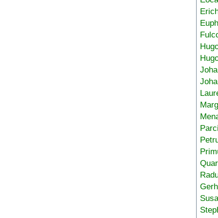
Eric
Euph
Fulc
Hug
Hugo
Joha
Joha
Laur
Marg
Mena
Parc
Petr
Prim
Quar
Radu
Gerh
Sus
Step