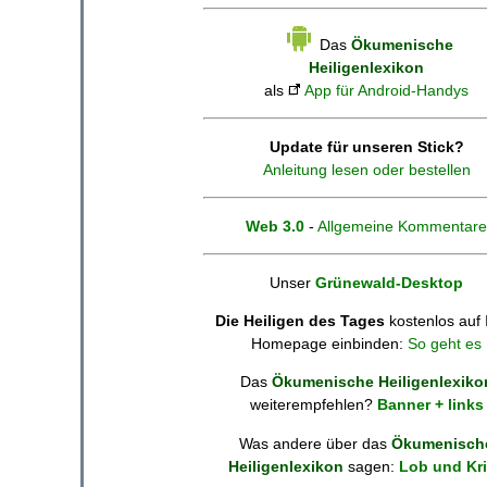
Das
Ökumenische
Heiligenlexikon
als
App für Android-Handys
Update für unseren Stick?
Anleitung lesen oder bestellen
Web 3.0
-
Allgemeine Kommentare
Unser
Grünewald-Desktop
Die Heiligen des Tages
kostenlos auf 
Homepage einbinden:
So geht es
Das
Ökumenische Heiligenlexiko
weiterempfehlen?
Banner + links
Was andere über das
Ökumenisch
Heiligenlexikon
sagen:
Lob und Kri