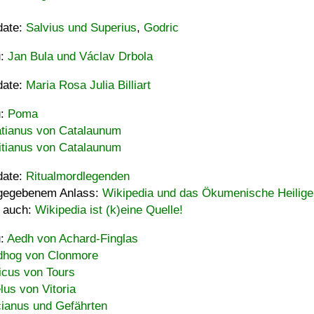
date:
Salvius und Superius
,
Godric
u:
Jan Bula und Václav Drbola
date:
Maria Rosa Julia Billiart
u:
Poma
tianus von Catalaunum
tianus von Catalaunum
date:
Ritualmordlegenden
gegebenem Anlass:
Wikipedia und das Ökumenische Heilige
 auch:
Wikipedia ist (k)eine Quelle!
u:
Aedh von Achard-Finglas
hog von Clonmore
icus von Tours
lus von Vitoria
ianus und Gefährten