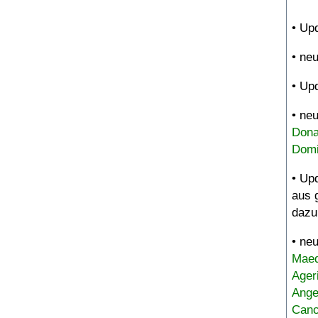
• Up
• ne
• Up
• ne
Dona
Domi
• Up
aus 
dazu
• ne
Maed
Ager
Ange
Canc