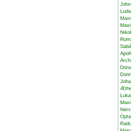
John
Ludw
Maxi
Max
Niko
Roma
Sabá
Apol
Arch
Don
Donn
Joha
Æthe
Luka
Max
Nerv
Opta
Radu
Mari