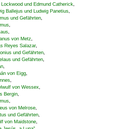
 Lockwood und Edmund Catherick
,
ig Ballejus und Ludwig Panetius
,
mus und Gefährten
,
imus
,
laus
,
nus von Metz
,
s Reyes Salazar
,
lonius und Gefährten
,
elaus und Gefährten
,
an
,
án von Eigg
,
nnes
,
lwulf von Wessex
,
s Bergin
,
imus
,
eus von Melrose
,
tus und Gefährten
,
lf von Maidstone
,
a Jesús „a Luna”
,