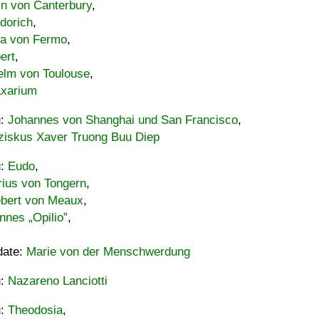
in von Canterbury
,
dorich
,
ia von Fermo
,
ert
,
elm von Toulouse
,
xarium
u:
Johannes von Shanghai und San Francisco
,
ziskus Xaver Truong Buu Diep
u:
Eudo
,
rius von Tongern
,
ebert von Meaux
,
nnes „Opilio”
,
date:
Marie von der Menschwerdung
u:
Nazareno Lanciotti
u:
Theodosia
,