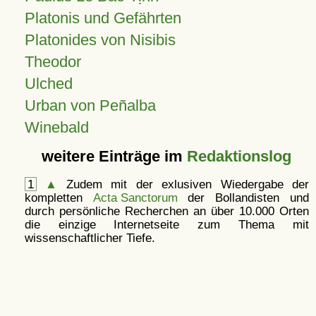
Platonis und Gefährten
Platonides von Nisibis
Theodor
Ulched
Urban von Peñalba
Winebald
weitere Einträge im
Redaktionslog
1
▲
Zudem mit der exlusiven Wiedergabe der
kompletten
Acta Sanctorum
der Bollandisten und
durch persönliche Recherchen an über 10.000 Orten
die einzige Internetseite zum Thema mit
wissenschaftlicher Tiefe.