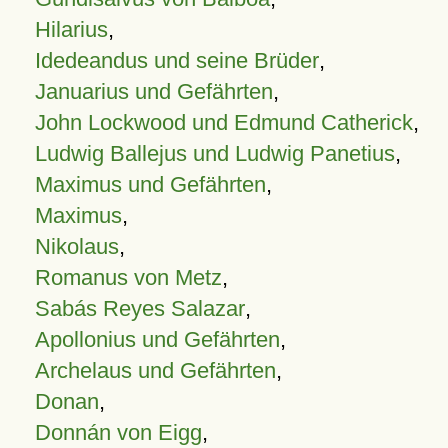
Hilarius
,
Idedeandus und seine Brüder
,
Januarius und Gefährten
,
John Lockwood und Edmund Catherick
,
Ludwig Ballejus und Ludwig Panetius
,
Maximus und Gefährten
,
Maximus
,
Nikolaus
,
Romanus von Metz
,
Sabás Reyes Salazar
,
Apollonius und Gefährten
,
Archelaus und Gefährten
,
Donan
,
Donnán von Eigg
,