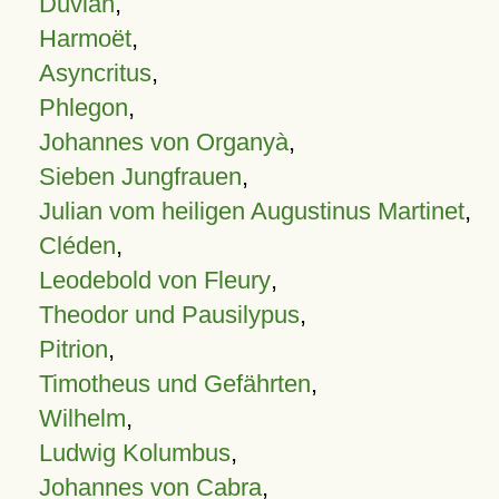
Duvian
,
Harmoët
,
Asyncritus
,
Phlegon
,
Johannes von Organyà
,
Sieben Jungfrauen
,
Julian vom heiligen Augustinus Martinet
,
Cléden
,
Leodebold von Fleury
,
Theodor und Pausilypus
,
Pitrion
,
Timotheus und Gefährten
,
Wilhelm
,
Ludwig Kolumbus
,
Johannes von Cabra
,