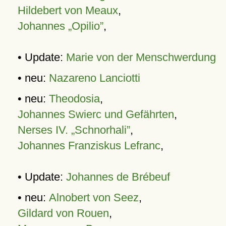
Hildebert von Meaux
,
Johannes „Opilio”
,
• Update:
Marie von der Menschwerdung
• neu:
Nazareno Lanciotti
• neu:
Theodosia
,
Johannes Swierc und Gefährten
,
Nerses IV. „Schnorhali”
,
Johannes Franziskus Lefranc
,
• Update:
Johannes de Brébeuf
• neu:
Alnobert von Seez
,
Gildard von Rouen
,