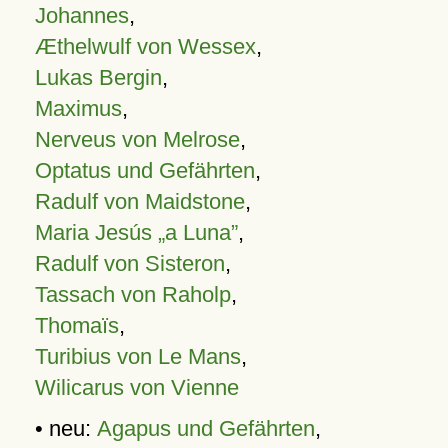
Johannes
,
Æthelwulf von Wessex
,
Lukas Bergin
,
Maximus
,
Nerveus von Melrose
,
Optatus und Gefährten
,
Radulf von Maidstone
,
Maria Jesús „a Luna”
,
Radulf von Sisteron
,
Tassach von Raholp
,
Thomaïs
,
Turibius von Le Mans
,
Wilicarus von Vienne
• neu:
Agapus und Gefährten
,