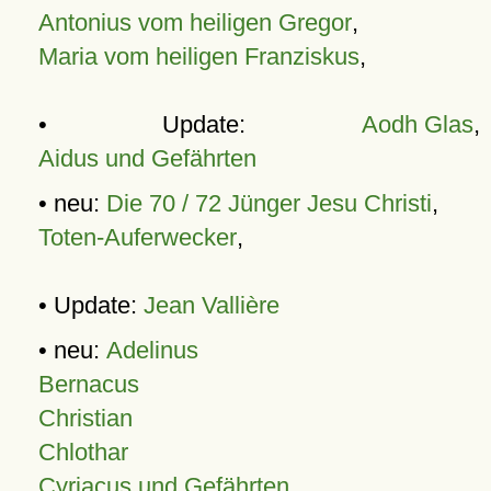
Antonius vom heiligen Gregor
,
Maria vom heiligen Franziskus
,
• Update:
Aodh Glas
,
Aidus und Gefährten
• neu:
Die 70 / 72 Jünger Jesu Christi
,
Toten-Auferwecker
,
• Update:
Jean Vallière
• neu:
Adelinus
Bernacus
Christian
Chlothar
Cyriacus und Gefährten