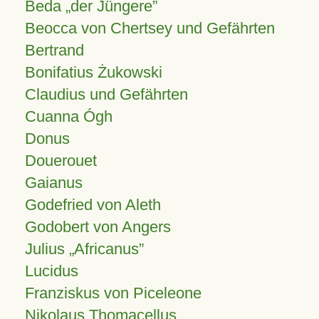
Beda „der Jüngere”
Beocca von Chertsey und Gefährten
Bertrand
Bonifatius Żukowski
Claudius und Gefährten
Cuanna Ógh
Donus
Douerouet
Gaianus
Godefried von Aleth
Godobert von Angers
Julius
Africanus
Lucidus
Franziskus von Piceleone
Nikolaus Thomacellus