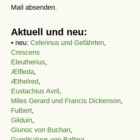
Mail absenden.
Aktuell und neu:
• neu:
Celerinus und Gefährten
,
Crescens
Eleutherius
,
Ælfleda
,
Æthelred
,
Eustachius Avril
,
Miles Gerard und Francis Dickenson
,
Fulbert
,
Gilduin
,
Giunoc von Buchan
,
Gundisalvus von Balboa
,