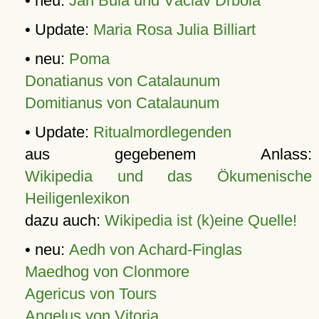
• neu:
Jan Bula und Václav Drbola
• Update:
Maria Rosa Julia Billiart
• neu:
Poma
Donatianus von Catalaunum
Domitianus von Catalaunum
• Update:
Ritualmordlegenden
aus gegebenem Anlass:
Wikipedia und das Ökumenische
Heiligenlexikon
dazu auch:
Wikipedia ist (k)eine Quelle!
• neu:
Aedh von Achard-Finglas
Maedhog von Clonmore
Agericus von Tours
Angelus von Vitoria