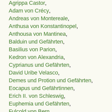
Agrippa Castor
,
Adam von Crécy
,
Andreas von Montereale
,
Anthusa von Konstantinopel
,
Anthousa von Mantinea
,
Balduin und Gefährten
,
Basilius von Parion
,
Kedron von Alexandria
,
Cyprianus und Gefährten
,
David Uribe Velasco
,
Demes und Protion und Gefährten
,
Eocapus und Gefährtinnen
,
Erich II. von Schleswig
,
Euphemia und Gefährten
,
Fulcold von Bern
,