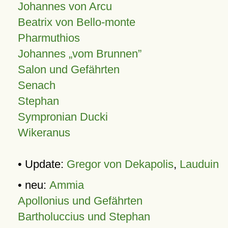
Johannes von Arcu
Beatrix von Bello-monte
Pharmuthios
Johannes
vom Brunnen
Salon und Gefährten
Senach
Stephan
Sympronian Ducki
Wikeranus
• Update:
Gregor von Dekapolis
,
Lauduin
• neu:
Ammia
Apollonius und Gefährten
Bartholuccius und Stephan