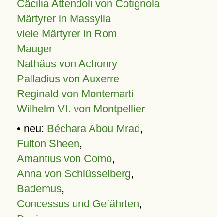
Cäcilia Attendoli von Cotignola
Märtyrer in Massylia
viele Märtyrer in Rom
Mauger
Nathäus von Achonry
Palladius von Auxerre
Reginald von Montemarti
Wilhelm VI. von Montpellier
• neu:
Béchara Abou Mrad
,
Fulton Sheen
,
Amantius von Como
,
Anna von Schlüsselberg
,
Bademus
,
Concessus und Gefährten
,