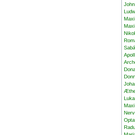
John
Ludw
Maxi
Max
Niko
Roma
Sabá
Apol
Arch
Don
Donn
Joha
Æthe
Luka
Max
Nerv
Opta
Radu
Mari