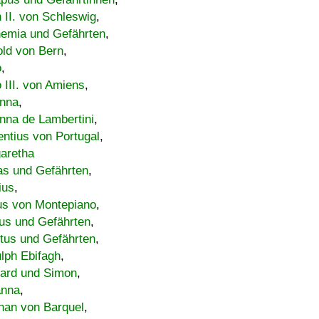
h II. von Schleswig
,
emia und Gefährten
,
old von Bern
,
o
,
 III. von Amiens
,
nna
,
nna de Lambertini
,
entius von Portugal
,
aretha
s und Gefährten
,
ius
,
us von Montepiano
,
us und Gefährten
,
tus und Gefährten
,
lph Ebifagh
,
ard und Simon
,
anna
,
han von Barquel
,