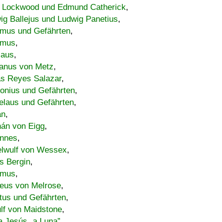
 Lockwood und Edmund Catherick
,
ig Ballejus und Ludwig Panetius
,
mus und Gefährten
,
imus
,
laus
,
nus von Metz
,
s Reyes Salazar
,
lonius und Gefährten
,
elaus und Gefährten
,
an
,
án von Eigg
,
nnes
,
lwulf von Wessex
,
s Bergin
,
imus
,
eus von Melrose
,
tus und Gefährten
,
lf von Maidstone
,
a Jesús „a Luna”
,