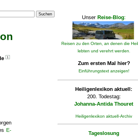
Suchen
Unser
Reise-Blog
:
kon
Reisen zu den Orten, an denen die Hei
lebten und verehrt werden.
lle
1
Zum ersten Mal hier?
Einführungstext anzeigen!
Heiligenlexikon aktuell:
200. Todestag:
Johanna-Antida Thouret
Heiligenlexikon aktuell-Archiv
rgen
ses
E-
Tageslosung