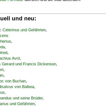
uell und neu:
u:
Celerinus und Gefährten
,
cens
therius
,
eda
,
lred
,
achius Avril
,
s Gerard und Francis Dickenson
,
ert
,
uin
,
oc von Buchan
,
isalvus von Balboa
,
ius
,
eandus und seine Brüder
,
arius und Gefährten
,