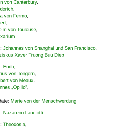
in von Canterbury
,
dorich
,
ia von Fermo
,
ert
,
elm von Toulouse
,
xarium
u:
Johannes von Shanghai und San Francisco
,
ziskus Xaver Truong Buu Diep
u:
Eudo
,
rius von Tongern
,
ebert von Meaux
,
nnes „Opilio”
,
date:
Marie von der Menschwerdung
u:
Nazareno Lanciotti
u:
Theodosia
,