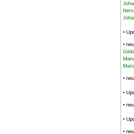
Joha
Ners
Joha
• Up
• ne
Gild
Manv
Mari
• ne
• Up
• ne
• Up
• ne