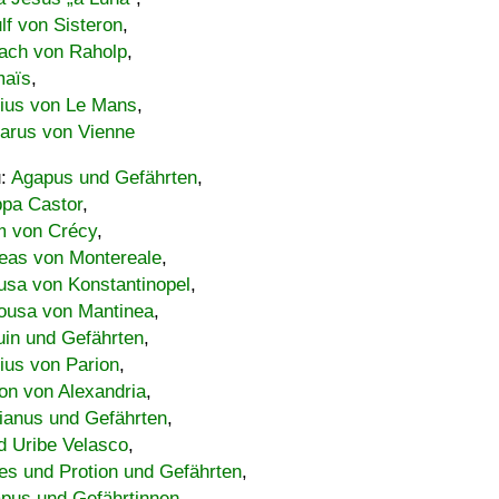
lf von Sisteron
,
ach von Raholp
,
maïs
,
bius von Le Mans
,
carus von Vienne
u:
Agapus und Gefährten
,
ppa Castor
,
 von Crécy
,
eas von Montereale
,
usa von Konstantinopel
,
ousa von Mantinea
,
uin und Gefährten
,
lius von Parion
,
on von Alexandria
,
ianus und Gefährten
,
d Uribe Velasco
,
s und Protion und Gefährten
,
pus und Gefährtinnen
,