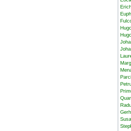
Eric
Euph
Fulc
Hug
Hugo
Joha
Joha
Laur
Marg
Mena
Parc
Petr
Prim
Quar
Radu
Gerh
Sus
Step