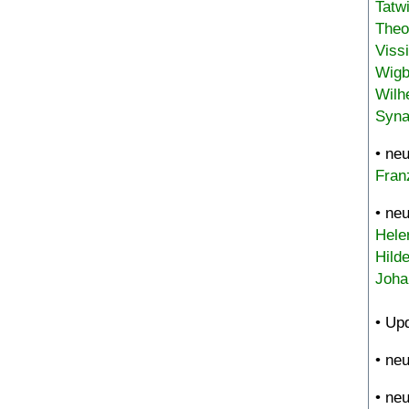
Tatw
Theo
Viss
Wigb
Wilh
Syna
• ne
Fran
• ne
Hele
Hild
Joha
• Up
• ne
• ne