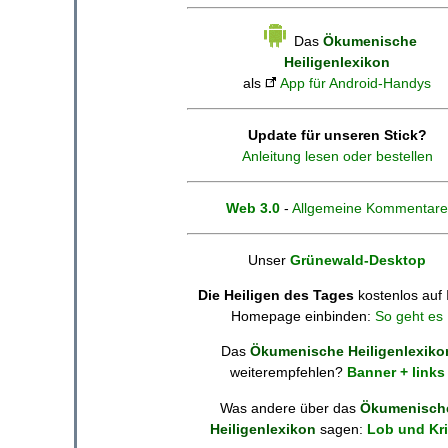
Das
Ökumenische
Heiligenlexikon
als
App für Android-Handys
Update für unseren Stick?
Anleitung lesen oder bestellen
Web 3.0
-
Allgemeine Kommentare
Unser
Grünewald-Desktop
Die Heiligen des Tages
kostenlos auf 
Homepage einbinden:
So geht es
Das
Ökumenische Heiligenlexiko
weiterempfehlen?
Banner + links
Was andere über das
Ökumenisch
Heiligenlexikon
sagen:
Lob und Kri