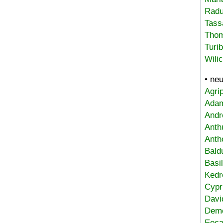
Radu
Tass
Tho
Turi
Wili
• ne
Agri
Adam
Andr
Anth
Anth
Bald
Basi
Kedr
Cypr
Davi
Deme
Eoca