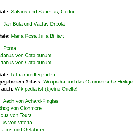
date:
Salvius und Superius
,
Godric
u:
Jan Bula und Václav Drbola
date:
Maria Rosa Julia Billiart
u:
Poma
tianus von Catalaunum
tianus von Catalaunum
date:
Ritualmordlegenden
gegebenem Anlass:
Wikipedia und das Ökumenische Heilige
 auch:
Wikipedia ist (k)eine Quelle!
u:
Aedh von Achard-Finglas
hog von Clonmore
icus von Tours
lus von Vitoria
ianus und Gefährten