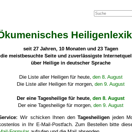
Ökumenisches Heiligenlexi
seit
27 Jahren, 10 Monaten und 23 Tagen
die meistbesuchte Seite und zuverlässigste Internetque
über Heilige in deutscher Sprache
Die Liste aller Heiligen für heute,
den 8. August
Die Liste aller Heiligen für morgen,
den 9. August
Der eine Tagesheilige für heute
, den 8. August
Der eine Tagesheilige für morgen
, den 9. August
Service:
Wir schicken Ihnen den
Tagesheiligen
jeden Mo
kostenlos in Ihr E-Mail-Postfach. Zum Bestellen bitte die
Mail-Formular
aufrufen und die Mail absenden.