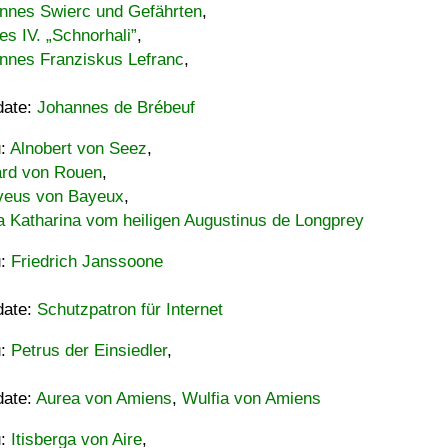
nnes Swierc und Gefährten
,
es IV. „Schnorhali”
,
nnes Franziskus Lefranc
,
date:
Johannes de Brébeuf
u:
Alnobert von Seez
,
ard von Rouen
,
eus von Bayeux
,
a Katharina vom heiligen Augustinus de Longprey
u:
Friedrich Janssoone
date:
Schutzpatron für Internet
u:
Petrus der Einsiedler
,
date:
Aurea von Amiens
,
Wulfia von Amiens
u:
Itisberga von Aire
,