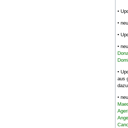
• Up
• ne
• Up
• ne
Dona
Domi
• Up
aus 
dazu
• ne
Maed
Ager
Ange
Canc