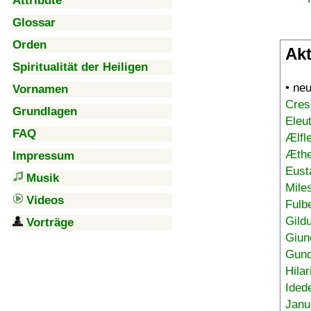
Attribute
Glossar
Orden
Akt
Spiritualität der Heiligen
• ne
Vornamen
Cres
Grundlagen
Eleu
FAQ
Ælfl
Æthe
Impressum
Eust
Musik
Mile
Videos
Fulb
Gild
Vorträge
Giun
Gund
Hilar
Ided
Janu