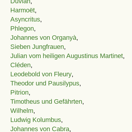
Duvian
,
Harmoët
,
Asyncritus
,
Phlegon
,
Johannes von Organyà
,
Sieben Jungfrauen
,
Julian vom heiligen Augustinus Martinet
,
Cléden
,
Leodebold von Fleury
,
Theodor und Pausilypus
,
Pitrion
,
Timotheus und Gefährten
,
Wilhelm
,
Ludwig Kolumbus
,
Johannes von Cabra
,