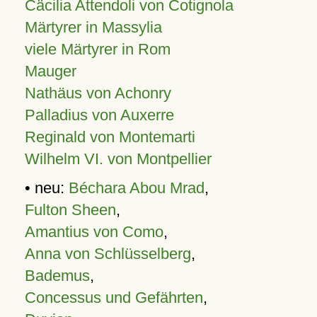
Cäcilia Attendoli von Cotignola
Märtyrer in Massylia
viele Märtyrer in Rom
Mauger
Nathäus von Achonry
Palladius von Auxerre
Reginald von Montemarti
Wilhelm VI. von Montpellier
• neu:
Béchara Abou Mrad
,
Fulton Sheen
,
Amantius von Como
,
Anna von Schlüsselberg
,
Bademus
,
Concessus und Gefährten
,