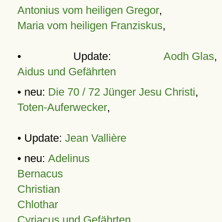
Antonius vom heiligen Gregor
,
Maria vom heiligen Franziskus
,
• Update:
Aodh Glas
,
Aidus und Gefährten
• neu:
Die 70 / 72 Jünger Jesu Christi
,
Toten-Auferwecker
,
• Update:
Jean Vallière
• neu:
Adelinus
Bernacus
Christian
Chlothar
Cyriacus und Gefährten