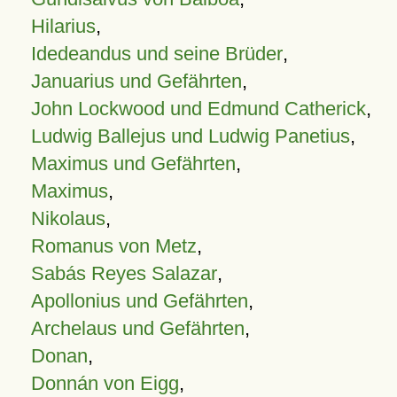
Hilarius
,
Idedeandus und seine Brüder
,
Januarius und Gefährten
,
John Lockwood und Edmund Catherick
,
Ludwig Ballejus und Ludwig Panetius
,
Maximus und Gefährten
,
Maximus
,
Nikolaus
,
Romanus von Metz
,
Sabás Reyes Salazar
,
Apollonius und Gefährten
,
Archelaus und Gefährten
,
Donan
,
Donnán von Eigg
,