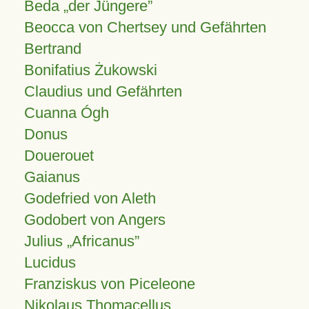
Beda „der Jüngere”
Beocca von Chertsey und Gefährten
Bertrand
Bonifatius Żukowski
Claudius und Gefährten
Cuanna Ógh
Donus
Douerouet
Gaianus
Godefried von Aleth
Godobert von Angers
Julius
Africanus
Lucidus
Franziskus von Piceleone
Nikolaus Thomacellus