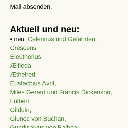
Mail absenden.
Aktuell und neu:
• neu:
Celerinus und Gefährten
,
Crescens
Eleutherius
,
Ælfleda
,
Æthelred
,
Eustachius Avril
,
Miles Gerard und Francis Dickenson
,
Fulbert
,
Gilduin
,
Giunoc von Buchan
,
Gundisalvus von Balboa
,