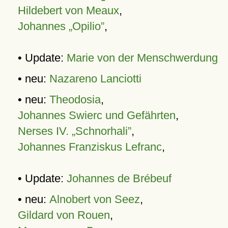
Hildebert von Meaux
,
Johannes „Opilio”
,
• Update:
Marie von der Menschwerdung
• neu:
Nazareno Lanciotti
• neu:
Theodosia
,
Johannes Swierc und Gefährten
,
Nerses IV. „Schnorhali”
,
Johannes Franziskus Lefranc
,
• Update:
Johannes de Brébeuf
• neu:
Alnobert von Seez
,
Gildard von Rouen
,