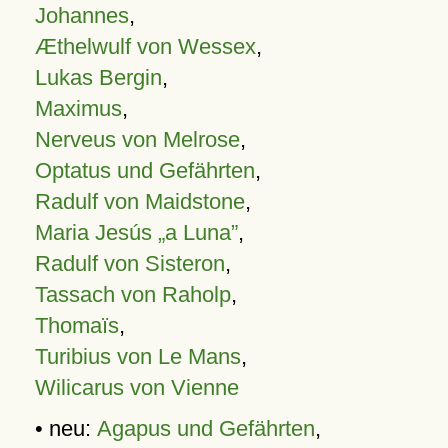
Johannes
,
Æthelwulf von Wessex
,
Lukas Bergin
,
Maximus
,
Nerveus von Melrose
,
Optatus und Gefährten
,
Radulf von Maidstone
,
Maria Jesús „a Luna”
,
Radulf von Sisteron
,
Tassach von Raholp
,
Thomaïs
,
Turibius von Le Mans
,
Wilicarus von Vienne
• neu:
Agapus und Gefährten
,