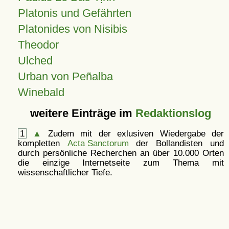
Platonis und Gefährten
Platonides von Nisibis
Theodor
Ulched
Urban von Peñalba
Winebald
weitere Einträge im
Redaktionslog
1
▲
Zudem mit der exlusiven Wiedergabe der
kompletten
Acta Sanctorum
der Bollandisten und
durch persönliche Recherchen an über 10.000 Orten
die einzige Internetseite zum Thema mit
wissenschaftlicher Tiefe.