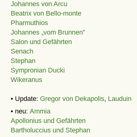
Johannes von Arcu
Beatrix von Bello-monte
Pharmuthios
Johannes
vom Brunnen
Salon und Gefährten
Senach
Stephan
Sympronian Ducki
Wikeranus
• Update:
Gregor von Dekapolis
,
Lauduin
• neu:
Ammia
Apollonius und Gefährten
Bartholuccius und Stephan