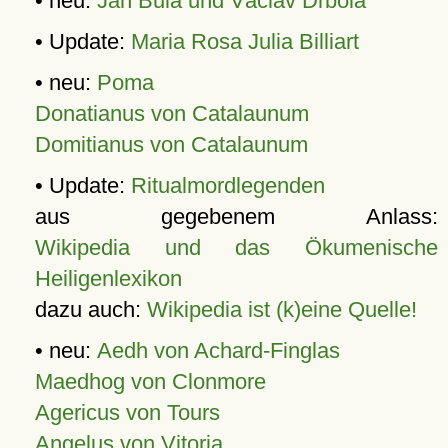
• neu:
Jan Bula und Václav Drbola
• Update:
Maria Rosa Julia Billiart
• neu:
Poma
Donatianus von Catalaunum
Domitianus von Catalaunum
• Update:
Ritualmordlegenden
aus gegebenem Anlass:
Wikipedia und das Ökumenische
Heiligenlexikon
dazu auch:
Wikipedia ist (k)eine Quelle!
• neu:
Aedh von Achard-Finglas
Maedhog von Clonmore
Agericus von Tours
Angelus von Vitoria