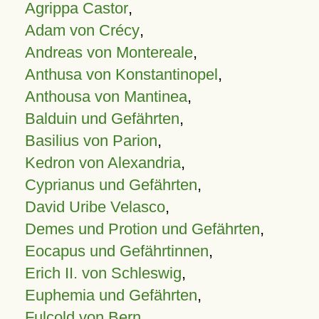
Agrippa Castor
,
Adam von Crécy
,
Andreas von Montereale
,
Anthusa von Konstantinopel
,
Anthousa von Mantinea
,
Balduin und Gefährten
,
Basilius von Parion
,
Kedron von Alexandria
,
Cyprianus und Gefährten
,
David Uribe Velasco
,
Demes und Protion und Gefährten
,
Eocapus und Gefährtinnen
,
Erich II. von Schleswig
,
Euphemia und Gefährten
,
Fulcold von Bern
,