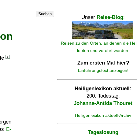
Suchen
Unser
Reise-Blog
:
kon
Reisen zu den Orten, an denen die Hei
lebten und verehrt werden.
lle
1
Zum ersten Mal hier?
Einführungstext anzeigen!
Heiligenlexikon aktuell:
200. Todestag:
Johanna-Antida Thouret
Heiligenlexikon aktuell-Archiv
rgen
ses
E-
Tageslosung