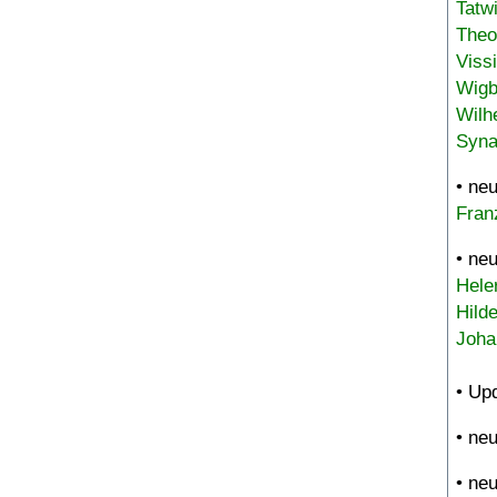
Tatw
Theo
Viss
Wigb
Wilh
Syna
• ne
Fran
• ne
Hele
Hild
Joha
• Up
• ne
• ne