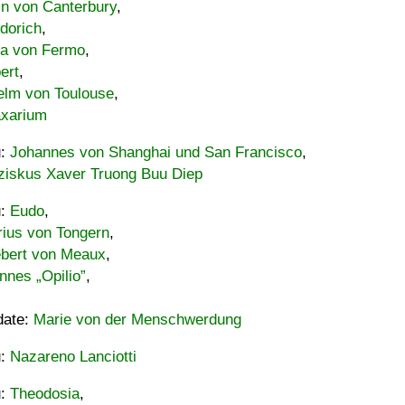
in von Canterbury
,
dorich
,
ia von Fermo
,
ert
,
elm von Toulouse
,
xarium
u:
Johannes von Shanghai und San Francisco
,
ziskus Xaver Truong Buu Diep
u:
Eudo
,
rius von Tongern
,
ebert von Meaux
,
nnes „Opilio”
,
date:
Marie von der Menschwerdung
u:
Nazareno Lanciotti
u:
Theodosia
,