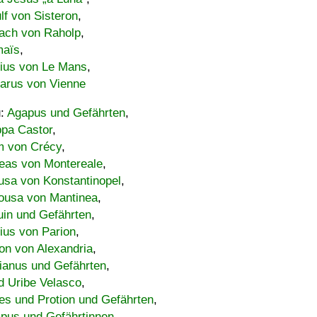
lf von Sisteron
,
ach von Raholp
,
maïs
,
bius von Le Mans
,
carus von Vienne
u:
Agapus und Gefährten
,
ppa Castor
,
 von Crécy
,
eas von Montereale
,
usa von Konstantinopel
,
ousa von Mantinea
,
uin und Gefährten
,
lius von Parion
,
on von Alexandria
,
ianus und Gefährten
,
d Uribe Velasco
,
s und Protion und Gefährten
,
pus und Gefährtinnen
,