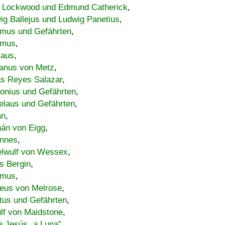
 Lockwood und Edmund Catherick
,
ig Ballejus und Ludwig Panetius
,
mus und Gefährten
,
imus
,
laus
,
nus von Metz
,
s Reyes Salazar
,
lonius und Gefährten
,
elaus und Gefährten
,
an
,
án von Eigg
,
nnes
,
lwulf von Wessex
,
s Bergin
,
imus
,
eus von Melrose
,
tus und Gefährten
,
lf von Maidstone
,
a Jesús „a Luna”
,