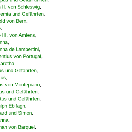
h II. von Schleswig
,
emia und Gefährten
,
old von Bern
,
o
,
 III. von Amiens
,
nna
,
nna de Lambertini
,
entius von Portugal
,
aretha
s und Gefährten
,
ius
,
us von Montepiano
,
us und Gefährten
,
tus und Gefährten
,
lph Ebifagh
,
ard und Simon
,
anna
,
han von Barquel
,