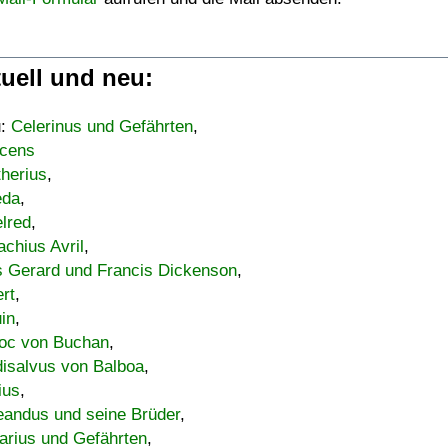
uell und neu:
u:
Celerinus und Gefährten
,
cens
therius
,
eda
,
lred
,
achius Avril
,
s Gerard und Francis Dickenson
,
ert
,
uin
,
oc von Buchan
,
isalvus von Balboa
,
ius
,
eandus und seine Brüder
,
arius und Gefährten
,