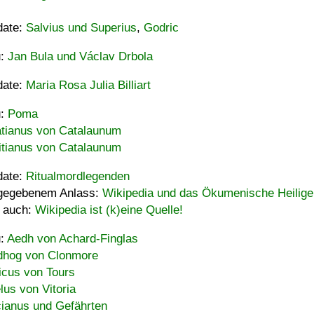
date:
Salvius und Superius
,
Godric
u:
Jan Bula und Václav Drbola
date:
Maria Rosa Julia Billiart
u:
Poma
tianus von Catalaunum
tianus von Catalaunum
date:
Ritualmordlegenden
gegebenem Anlass:
Wikipedia und das Ökumenische Heilige
 auch:
Wikipedia ist (k)eine Quelle!
u:
Aedh von Achard-Finglas
hog von Clonmore
icus von Tours
lus von Vitoria
ianus und Gefährten