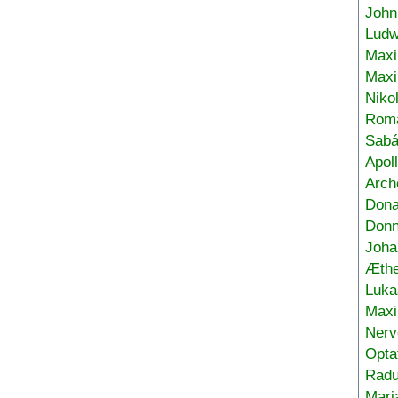
John
Ludw
Maxi
Max
Niko
Roma
Sabá
Apol
Arch
Don
Donn
Joha
Æthe
Luka
Max
Nerv
Opta
Radu
Mari