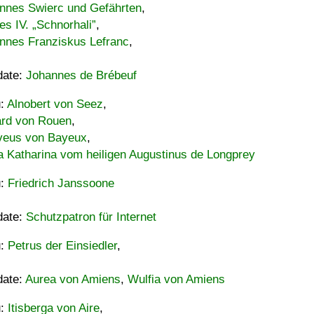
nnes Swierc und Gefährten
,
es IV. „Schnorhali”
,
nnes Franziskus Lefranc
,
date:
Johannes de Brébeuf
u:
Alnobert von Seez
,
ard von Rouen
,
eus von Bayeux
,
a Katharina vom heiligen Augustinus de Longprey
u:
Friedrich Janssoone
date:
Schutzpatron für Internet
u:
Petrus der Einsiedler
,
date:
Aurea von Amiens
,
Wulfia von Amiens
u:
Itisberga von Aire
,