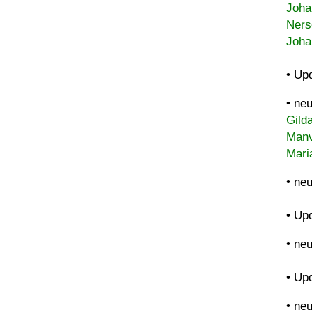
Joha
Ners
Joha
• Up
• ne
Gild
Manv
Mari
• ne
• Up
• ne
• Up
• ne