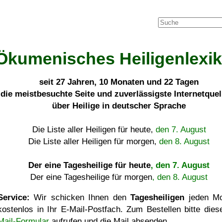
Ökumenisches Heiligenlexi
seit
27 Jahren, 10 Monaten und 22 Tagen
die meistbesuchte Seite und zuverlässigste Internetque
über Heilige in deutscher Sprache
Die Liste aller Heiligen für heute,
den 7. August
Die Liste aller Heiligen für morgen,
den 8. August
Der eine Tagesheilige für heute
, den 7. August
Der eine Tagesheilige für morgen
, den 8. August
Service:
Wir schicken Ihnen den
Tagesheiligen
jeden Mo
kostenlos in Ihr E-Mail-Postfach. Zum Bestellen bitte die
Mail-Formular
aufrufen und die Mail absenden.