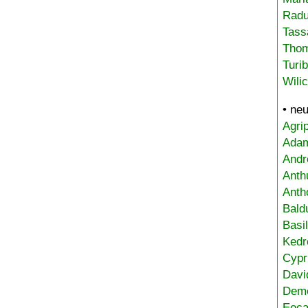
Radu
Tass
Tho
Turi
Wili
• ne
Agri
Adam
Andr
Anth
Anth
Bald
Basi
Kedr
Cypr
Davi
Deme
Eoca