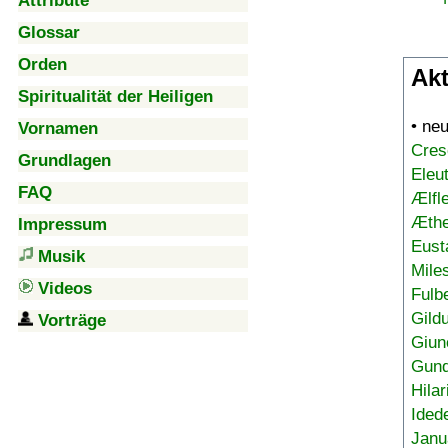
Attribute
Glossar
Orden
Akt
Spiritualität der Heiligen
• ne
Vornamen
Cres
Grundlagen
Eleu
FAQ
Ælfl
Æthe
Impressum
Eust
Musik
Mile
Videos
Fulb
Gild
Vorträge
Giun
Gund
Hilar
Ided
Janu