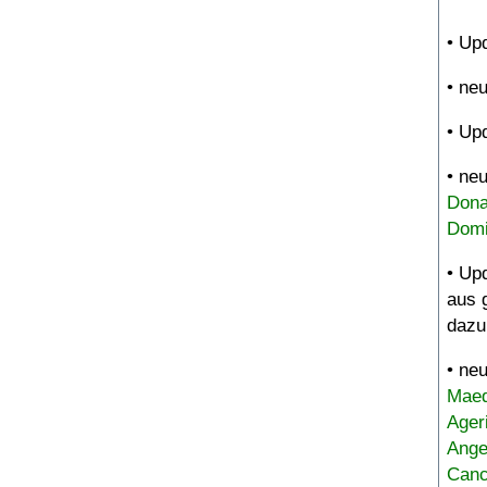
• Up
• ne
• Up
• ne
Dona
Domi
• Up
aus 
dazu
• ne
Maed
Ager
Ange
Canc