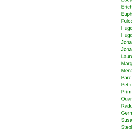
Eric
Euph
Fulc
Hug
Hugo
Joha
Joha
Laur
Marg
Mena
Parc
Petr
Prim
Quar
Radu
Gerh
Sus
Step