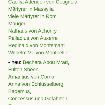
Cäcilia Attendoli von Cotignola
Märtyrer in Massylia
viele Märtyrer in Rom
Mauger
Nathäus von Achonry
Palladius von Auxerre
Reginald von Montemarti
Wilhelm VI. von Montpellier
• neu:
Béchara Abou Mrad
,
Fulton Sheen
,
Amantius von Como
,
Anna von Schlüsselberg
,
Bademus
,
Concessus und Gefährten
,