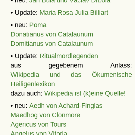
• neu:
Jan Bula und Václav Drbola
• Update:
Maria Rosa Julia Billiart
• neu:
Poma
Donatianus von Catalaunum
Domitianus von Catalaunum
• Update:
Ritualmordlegenden
aus gegebenem Anlass:
Wikipedia und das Ökumenische
Heiligenlexikon
dazu auch:
Wikipedia ist (k)eine Quelle!
• neu:
Aedh von Achard-Finglas
Maedhog von Clonmore
Agericus von Tours
Angelus von Vitoria