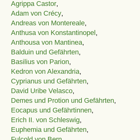
Agrippa Castor
,
Adam von Crécy
,
Andreas von Montereale
,
Anthusa von Konstantinopel
,
Anthousa von Mantinea
,
Balduin und Gefährten
,
Basilius von Parion
,
Kedron von Alexandria
,
Cyprianus und Gefährten
,
David Uribe Velasco
,
Demes und Protion und Gefährten
,
Eocapus und Gefährtinnen
,
Erich II. von Schleswig
,
Euphemia und Gefährten
,
Fulcold von Bern
,