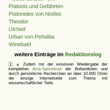
Platonis und Gefährten
Platonides von Nisibis
Theodor
Ulched
Urban von Peñalba
Winebald
weitere Einträge im
Redaktionslog
1
▲
Zudem mit der exlusiven Wiedergabe der
kompletten
Acta Sanctorum
der Bollandisten und
durch persönliche Recherchen an über 10.000 Orten
die einzige Internetseite zum Thema mit
wissenschaftlicher Tiefe.