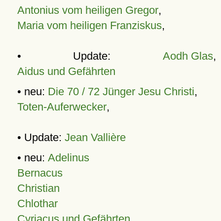
Antonius vom heiligen Gregor
,
Maria vom heiligen Franziskus
,
• Update:
Aodh Glas
,
Aidus und Gefährten
• neu:
Die 70 / 72 Jünger Jesu Christi
,
Toten-Auferwecker
,
• Update:
Jean Vallière
• neu:
Adelinus
Bernacus
Christian
Chlothar
Cyriacus und Gefährten