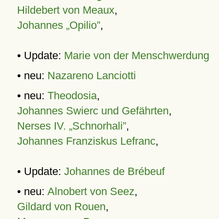
Hildebert von Meaux
,
Johannes „Opilio”
,
• Update:
Marie von der Menschwerdung
• neu:
Nazareno Lanciotti
• neu:
Theodosia
,
Johannes Swierc und Gefährten
,
Nerses IV. „Schnorhali”
,
Johannes Franziskus Lefranc
,
• Update:
Johannes de Brébeuf
• neu:
Alnobert von Seez
,
Gildard von Rouen
,