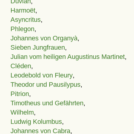
Duvian
,
Harmoët
,
Asyncritus
,
Phlegon
,
Johannes von Organyà
,
Sieben Jungfrauen
,
Julian vom heiligen Augustinus Martinet
,
Cléden
,
Leodebold von Fleury
,
Theodor und Pausilypus
,
Pitrion
,
Timotheus und Gefährten
,
Wilhelm
,
Ludwig Kolumbus
,
Johannes von Cabra
,