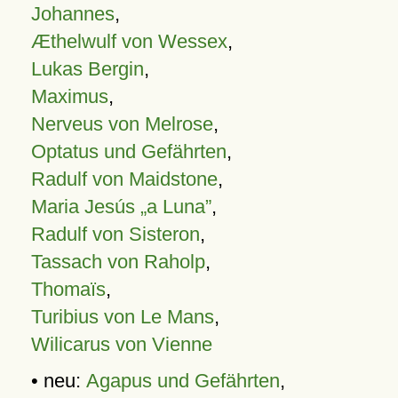
Johannes
,
Æthelwulf von Wessex
,
Lukas Bergin
,
Maximus
,
Nerveus von Melrose
,
Optatus und Gefährten
,
Radulf von Maidstone
,
Maria Jesús „a Luna”
,
Radulf von Sisteron
,
Tassach von Raholp
,
Thomaïs
,
Turibius von Le Mans
,
Wilicarus von Vienne
• neu:
Agapus und Gefährten
,