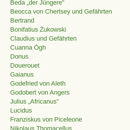
Beda „der Jüngere”
Beocca von Chertsey und Gefährten
Bertrand
Bonifatius Żukowski
Claudius und Gefährten
Cuanna Ógh
Donus
Douerouet
Gaianus
Godefried von Aleth
Godobert von Angers
Julius
Africanus
Lucidus
Franziskus von Piceleone
Nikolaus Thomacellus