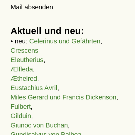
Mail absenden.
Aktuell und neu:
• neu:
Celerinus und Gefährten
,
Crescens
Eleutherius
,
Ælfleda
,
Æthelred
,
Eustachius Avril
,
Miles Gerard und Francis Dickenson
,
Fulbert
,
Gilduin
,
Giunoc von Buchan
,
Gundisalvus von Balboa
,