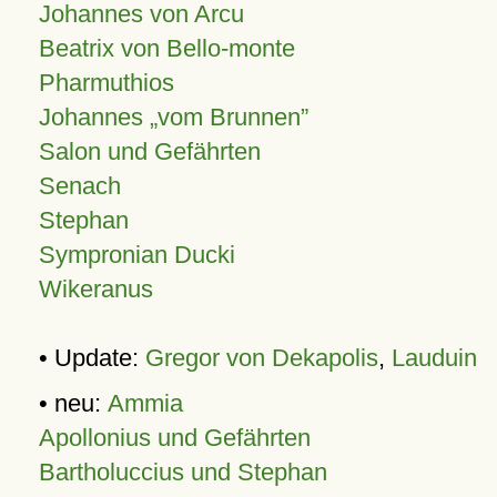
Johannes von Arcu
Beatrix von Bello-monte
Pharmuthios
Johannes
vom Brunnen
Salon und Gefährten
Senach
Stephan
Sympronian Ducki
Wikeranus
• Update:
Gregor von Dekapolis
,
Lauduin
• neu:
Ammia
Apollonius und Gefährten
Bartholuccius und Stephan