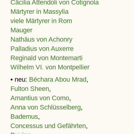
Cäcilia Attendoli von Cotignola
Märtyrer in Massylia
viele Märtyrer in Rom
Mauger
Nathäus von Achonry
Palladius von Auxerre
Reginald von Montemarti
Wilhelm VI. von Montpellier
• neu:
Béchara Abou Mrad
,
Fulton Sheen
,
Amantius von Como
,
Anna von Schlüsselberg
,
Bademus
,
Concessus und Gefährten
,