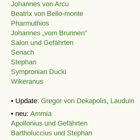
Johannes von Arcu
Beatrix von Bello-monte
Pharmuthios
Johannes
vom Brunnen
Salon und Gefährten
Senach
Stephan
Sympronian Ducki
Wikeranus
• Update:
Gregor von Dekapolis
,
Lauduin
• neu:
Ammia
Apollonius und Gefährten
Bartholuccius und Stephan