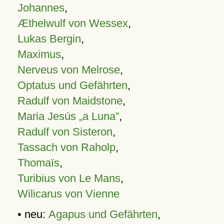
Johannes
,
Æthelwulf von Wessex
,
Lukas Bergin
,
Maximus
,
Nerveus von Melrose
,
Optatus und Gefährten
,
Radulf von Maidstone
,
Maria Jesús „a Luna”
,
Radulf von Sisteron
,
Tassach von Raholp
,
Thomaïs
,
Turibius von Le Mans
,
Wilicarus von Vienne
• neu:
Agapus und Gefährten
,