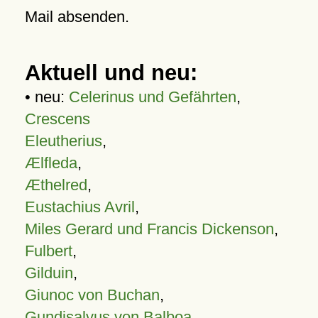
Mail absenden.
Aktuell und neu:
• neu:
Celerinus und Gefährten
,
Crescens
Eleutherius
,
Ælfleda
,
Æthelred
,
Eustachius Avril
,
Miles Gerard und Francis Dickenson
,
Fulbert
,
Gilduin
,
Giunoc von Buchan
,
Gundisalvus von Balboa
,