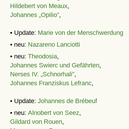
Hildebert von Meaux
,
Johannes „Opilio”
,
• Update:
Marie von der Menschwerdung
• neu:
Nazareno Lanciotti
• neu:
Theodosia
,
Johannes Swierc und Gefährten
,
Nerses IV. „Schnorhali”
,
Johannes Franziskus Lefranc
,
• Update:
Johannes de Brébeuf
• neu:
Alnobert von Seez
,
Gildard von Rouen
,