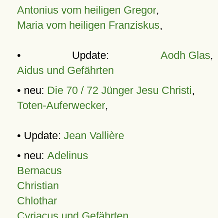
Antonius vom heiligen Gregor
,
Maria vom heiligen Franziskus
,
• Update:
Aodh Glas
,
Aidus und Gefährten
• neu:
Die 70 / 72 Jünger Jesu Christi
,
Toten-Auferwecker
,
• Update:
Jean Vallière
• neu:
Adelinus
Bernacus
Christian
Chlothar
Cyriacus und Gefährten