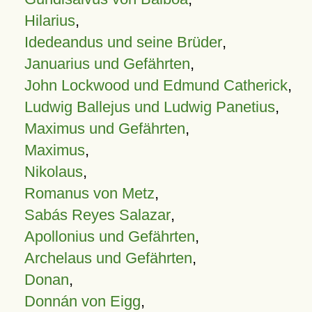
Hilarius
,
Idedeandus und seine Brüder
,
Januarius und Gefährten
,
John Lockwood und Edmund Catherick
,
Ludwig Ballejus und Ludwig Panetius
,
Maximus und Gefährten
,
Maximus
,
Nikolaus
,
Romanus von Metz
,
Sabás Reyes Salazar
,
Apollonius und Gefährten
,
Archelaus und Gefährten
,
Donan
,
Donnán von Eigg
,