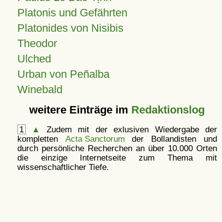
Platonis und Gefährten
Platonides von Nisibis
Theodor
Ulched
Urban von Peñalba
Winebald
weitere Einträge im
Redaktionslog
1
▲
Zudem mit der exlusiven Wiedergabe der
kompletten
Acta Sanctorum
der Bollandisten und
durch persönliche Recherchen an über 10.000 Orten
die einzige Internetseite zum Thema mit
wissenschaftlicher Tiefe.