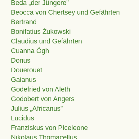
Beda „der Jüngere”
Beocca von Chertsey und Gefährten
Bertrand
Bonifatius Żukowski
Claudius und Gefährten
Cuanna Ógh
Donus
Douerouet
Gaianus
Godefried von Aleth
Godobert von Angers
Julius
Africanus
Lucidus
Franziskus von Piceleone
Nikolaus Thomacellus