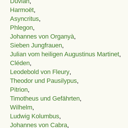
Duvian
,
Harmoët
,
Asyncritus
,
Phlegon
,
Johannes von Organyà
,
Sieben Jungfrauen
,
Julian vom heiligen Augustinus Martinet
,
Cléden
,
Leodebold von Fleury
,
Theodor und Pausilypus
,
Pitrion
,
Timotheus und Gefährten
,
Wilhelm
,
Ludwig Kolumbus
,
Johannes von Cabra
,