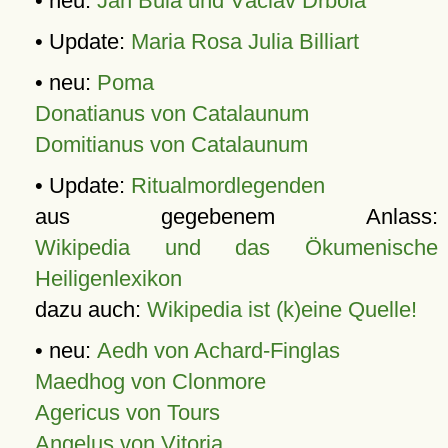
• neu:
Jan Bula und Václav Drbola
• Update:
Maria Rosa Julia Billiart
• neu:
Poma
Donatianus von Catalaunum
Domitianus von Catalaunum
• Update:
Ritualmordlegenden
aus gegebenem Anlass:
Wikipedia und das Ökumenische
Heiligenlexikon
dazu auch:
Wikipedia ist (k)eine Quelle!
• neu:
Aedh von Achard-Finglas
Maedhog von Clonmore
Agericus von Tours
Angelus von Vitoria