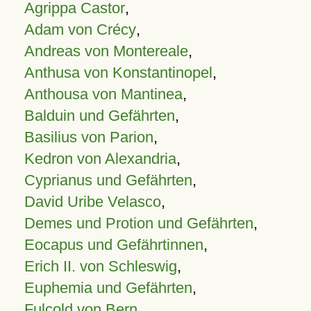
Agrippa Castor
,
Adam von Crécy
,
Andreas von Montereale
,
Anthusa von Konstantinopel
,
Anthousa von Mantinea
,
Balduin und Gefährten
,
Basilius von Parion
,
Kedron von Alexandria
,
Cyprianus und Gefährten
,
David Uribe Velasco
,
Demes und Protion und Gefährten
,
Eocapus und Gefährtinnen
,
Erich II. von Schleswig
,
Euphemia und Gefährten
,
Fulcold von Bern
,