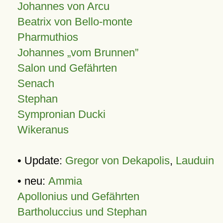
Johannes von Arcu
Beatrix von Bello-monte
Pharmuthios
Johannes
vom Brunnen
Salon und Gefährten
Senach
Stephan
Sympronian Ducki
Wikeranus
• Update:
Gregor von Dekapolis
,
Lauduin
• neu:
Ammia
Apollonius und Gefährten
Bartholuccius und Stephan