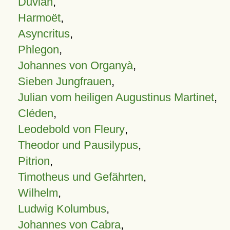
Duvian
,
Harmoët
,
Asyncritus
,
Phlegon
,
Johannes von Organyà
,
Sieben Jungfrauen
,
Julian vom heiligen Augustinus Martinet
,
Cléden
,
Leodebold von Fleury
,
Theodor und Pausilypus
,
Pitrion
,
Timotheus und Gefährten
,
Wilhelm
,
Ludwig Kolumbus
,
Johannes von Cabra
,