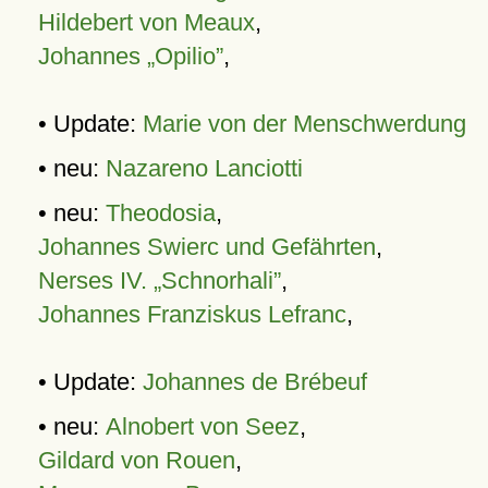
Hildebert von Meaux
,
Johannes „Opilio”
,
• Update:
Marie von der Menschwerdung
• neu:
Nazareno Lanciotti
• neu:
Theodosia
,
Johannes Swierc und Gefährten
,
Nerses IV. „Schnorhali”
,
Johannes Franziskus Lefranc
,
• Update:
Johannes de Brébeuf
• neu:
Alnobert von Seez
,
Gildard von Rouen
,