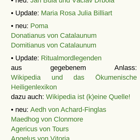
• neu:
Jan Bula und Václav Drbola
• Update:
Maria Rosa Julia Billiart
• neu:
Poma
Donatianus von Catalaunum
Domitianus von Catalaunum
• Update:
Ritualmordlegenden
aus gegebenem Anlass:
Wikipedia und das Ökumenische
Heiligenlexikon
dazu auch:
Wikipedia ist (k)eine Quelle!
• neu:
Aedh von Achard-Finglas
Maedhog von Clonmore
Agericus von Tours
Angelus von Vitoria