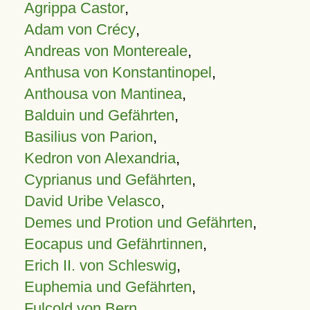
Agrippa Castor
,
Adam von Crécy
,
Andreas von Montereale
,
Anthusa von Konstantinopel
,
Anthousa von Mantinea
,
Balduin und Gefährten
,
Basilius von Parion
,
Kedron von Alexandria
,
Cyprianus und Gefährten
,
David Uribe Velasco
,
Demes und Protion und Gefährten
,
Eocapus und Gefährtinnen
,
Erich II. von Schleswig
,
Euphemia und Gefährten
,
Fulcold von Bern
,