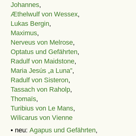
Johannes
,
Æthelwulf von Wessex
,
Lukas Bergin
,
Maximus
,
Nerveus von Melrose
,
Optatus und Gefährten
,
Radulf von Maidstone
,
Maria Jesús „a Luna”
,
Radulf von Sisteron
,
Tassach von Raholp
,
Thomaïs
,
Turibius von Le Mans
,
Wilicarus von Vienne
• neu:
Agapus und Gefährten
,