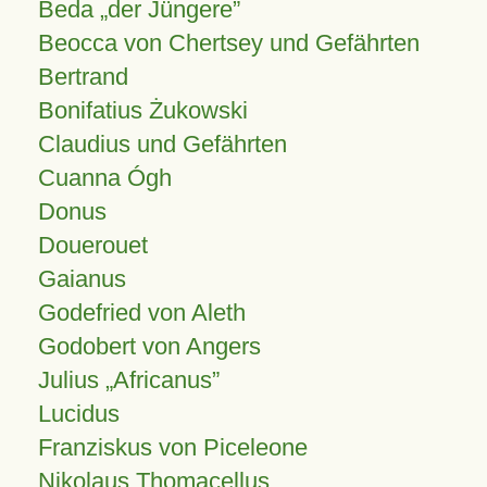
Beda „der Jüngere”
Beocca von Chertsey und Gefährten
Bertrand
Bonifatius Żukowski
Claudius und Gefährten
Cuanna Ógh
Donus
Douerouet
Gaianus
Godefried von Aleth
Godobert von Angers
Julius
Africanus
Lucidus
Franziskus von Piceleone
Nikolaus Thomacellus