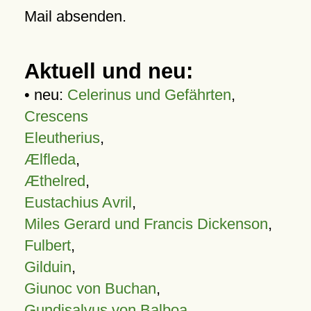
Mail absenden.
Aktuell und neu:
• neu:
Celerinus und Gefährten
,
Crescens
Eleutherius
,
Ælfleda
,
Æthelred
,
Eustachius Avril
,
Miles Gerard und Francis Dickenson
,
Fulbert
,
Gilduin
,
Giunoc von Buchan
,
Gundisalvus von Balboa
,