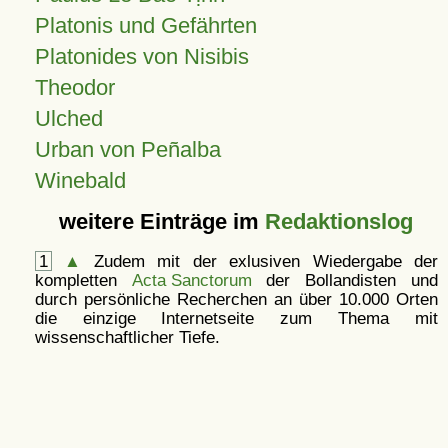
Platonis und Gefährten
Platonides von Nisibis
Theodor
Ulched
Urban von Peñalba
Winebald
weitere Einträge im
Redaktionslog
1
▲
Zudem mit der exlusiven Wiedergabe der
kompletten
Acta Sanctorum
der Bollandisten und
durch persönliche Recherchen an über 10.000 Orten
die einzige Internetseite zum Thema mit
wissenschaftlicher Tiefe.