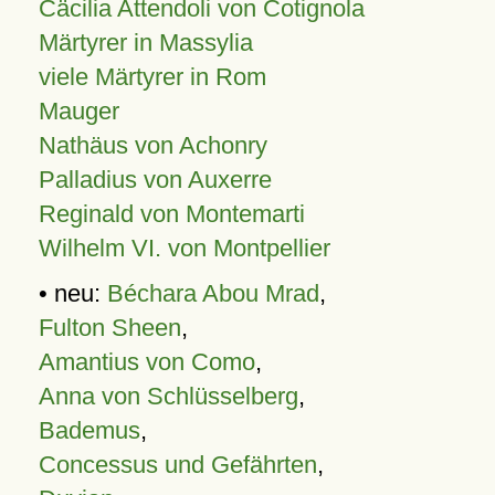
Cäcilia Attendoli von Cotignola
Märtyrer in Massylia
viele Märtyrer in Rom
Mauger
Nathäus von Achonry
Palladius von Auxerre
Reginald von Montemarti
Wilhelm VI. von Montpellier
• neu:
Béchara Abou Mrad
,
Fulton Sheen
,
Amantius von Como
,
Anna von Schlüsselberg
,
Bademus
,
Concessus und Gefährten
,