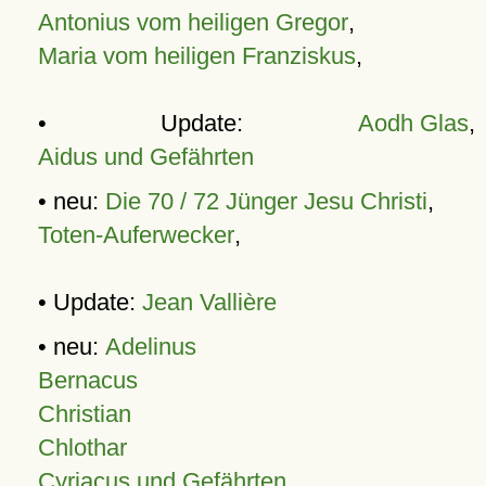
Antonius vom heiligen Gregor
,
Maria vom heiligen Franziskus
,
• Update:
Aodh Glas
,
Aidus und Gefährten
• neu:
Die 70 / 72 Jünger Jesu Christi
,
Toten-Auferwecker
,
• Update:
Jean Vallière
• neu:
Adelinus
Bernacus
Christian
Chlothar
Cyriacus und Gefährten