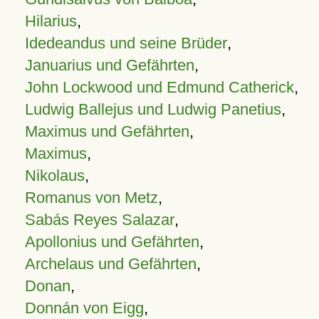
Hilarius
,
Idedeandus und seine Brüder
,
Januarius und Gefährten
,
John Lockwood und Edmund Catherick
,
Ludwig Ballejus und Ludwig Panetius
,
Maximus und Gefährten
,
Maximus
,
Nikolaus
,
Romanus von Metz
,
Sabás Reyes Salazar
,
Apollonius und Gefährten
,
Archelaus und Gefährten
,
Donan
,
Donnán von Eigg
,