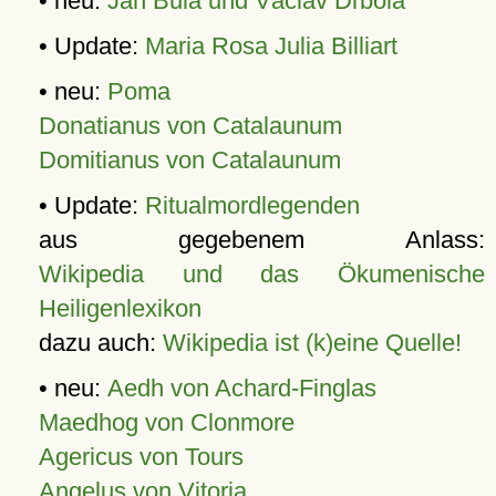
• neu:
Jan Bula und Václav Drbola
• Update:
Maria Rosa Julia Billiart
• neu:
Poma
Donatianus von Catalaunum
Domitianus von Catalaunum
• Update:
Ritualmordlegenden
aus gegebenem Anlass:
Wikipedia und das Ökumenische
Heiligenlexikon
dazu auch:
Wikipedia ist (k)eine Quelle!
• neu:
Aedh von Achard-Finglas
Maedhog von Clonmore
Agericus von Tours
Angelus von Vitoria