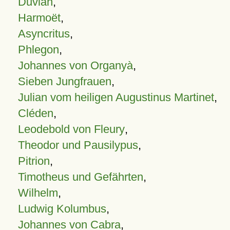
Duvian
,
Harmoët
,
Asyncritus
,
Phlegon
,
Johannes von Organyà
,
Sieben Jungfrauen
,
Julian vom heiligen Augustinus Martinet
,
Cléden
,
Leodebold von Fleury
,
Theodor und Pausilypus
,
Pitrion
,
Timotheus und Gefährten
,
Wilhelm
,
Ludwig Kolumbus
,
Johannes von Cabra
,