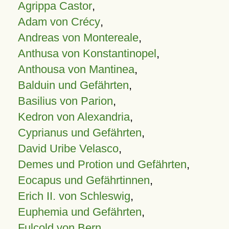
Agrippa Castor
,
Adam von Crécy
,
Andreas von Montereale
,
Anthusa von Konstantinopel
,
Anthousa von Mantinea
,
Balduin und Gefährten
,
Basilius von Parion
,
Kedron von Alexandria
,
Cyprianus und Gefährten
,
David Uribe Velasco
,
Demes und Protion und Gefährten
,
Eocapus und Gefährtinnen
,
Erich II. von Schleswig
,
Euphemia und Gefährten
,
Fulcold von Bern
,