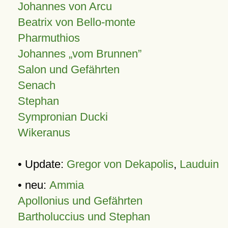
Johannes von Arcu
Beatrix von Bello-monte
Pharmuthios
Johannes
vom Brunnen
Salon und Gefährten
Senach
Stephan
Sympronian Ducki
Wikeranus
• Update:
Gregor von Dekapolis
,
Lauduin
• neu:
Ammia
Apollonius und Gefährten
Bartholuccius und Stephan