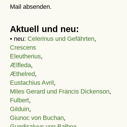
Mail absenden.
Aktuell und neu:
• neu:
Celerinus und Gefährten
,
Crescens
Eleutherius
,
Ælfleda
,
Æthelred
,
Eustachius Avril
,
Miles Gerard und Francis Dickenson
,
Fulbert
,
Gilduin
,
Giunoc von Buchan
,
Gundisalvus von Balboa
,