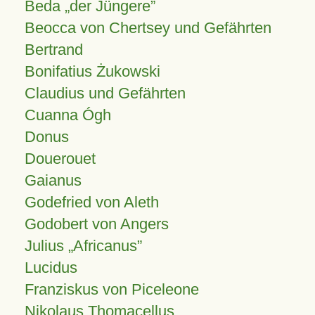
Beda „der Jüngere”
Beocca von Chertsey und Gefährten
Bertrand
Bonifatius Żukowski
Claudius und Gefährten
Cuanna Ógh
Donus
Douerouet
Gaianus
Godefried von Aleth
Godobert von Angers
Julius
Africanus
Lucidus
Franziskus von Piceleone
Nikolaus Thomacellus