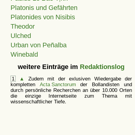
Platonis und Gefährten
Platonides von Nisibis
Theodor
Ulched
Urban von Peñalba
Winebald
weitere Einträge im
Redaktionslog
1
▲
Zudem mit der exlusiven Wiedergabe der
kompletten
Acta Sanctorum
der Bollandisten und
durch persönliche Recherchen an über 10.000 Orten
die einzige Internetseite zum Thema mit
wissenschaftlicher Tiefe.