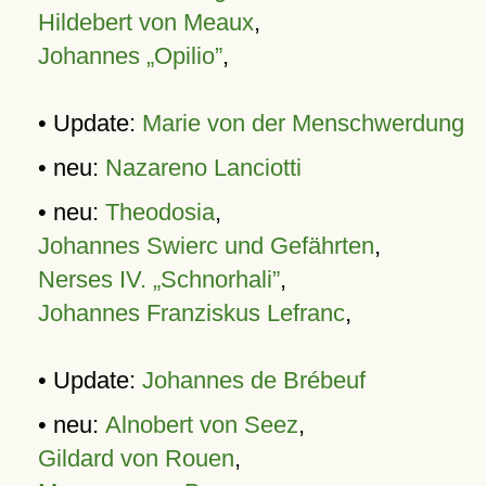
Hildebert von Meaux
,
Johannes „Opilio”
,
• Update:
Marie von der Menschwerdung
• neu:
Nazareno Lanciotti
• neu:
Theodosia
,
Johannes Swierc und Gefährten
,
Nerses IV. „Schnorhali”
,
Johannes Franziskus Lefranc
,
• Update:
Johannes de Brébeuf
• neu:
Alnobert von Seez
,
Gildard von Rouen
,