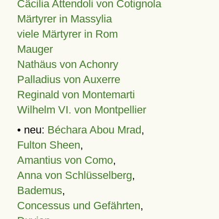
Cäcilia Attendoli von Cotignola
Märtyrer in Massylia
viele Märtyrer in Rom
Mauger
Nathäus von Achonry
Palladius von Auxerre
Reginald von Montemarti
Wilhelm VI. von Montpellier
• neu:
Béchara Abou Mrad
,
Fulton Sheen
,
Amantius von Como
,
Anna von Schlüsselberg
,
Bademus
,
Concessus und Gefährten
,