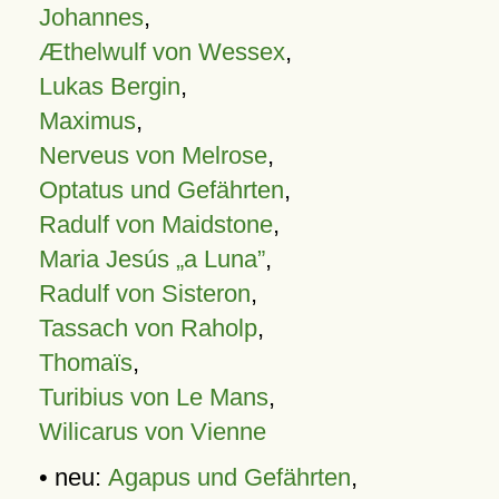
Johannes
,
Æthelwulf von Wessex
,
Lukas Bergin
,
Maximus
,
Nerveus von Melrose
,
Optatus und Gefährten
,
Radulf von Maidstone
,
Maria Jesús „a Luna”
,
Radulf von Sisteron
,
Tassach von Raholp
,
Thomaïs
,
Turibius von Le Mans
,
Wilicarus von Vienne
• neu:
Agapus und Gefährten
,