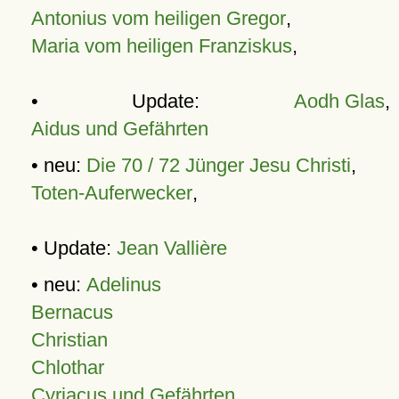
Antonius vom heiligen Gregor
,
Maria vom heiligen Franziskus
,
• Update:
Aodh Glas
,
Aidus und Gefährten
• neu:
Die 70 / 72 Jünger Jesu Christi
,
Toten-Auferwecker
,
• Update:
Jean Vallière
• neu:
Adelinus
Bernacus
Christian
Chlothar
Cyriacus und Gefährten