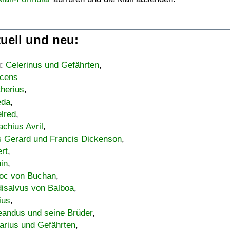
uell und neu:
u:
Celerinus und Gefährten
,
cens
therius
,
eda
,
lred
,
achius Avril
,
s Gerard und Francis Dickenson
,
ert
,
uin
,
oc von Buchan
,
isalvus von Balboa
,
ius
,
eandus und seine Brüder
,
arius und Gefährten
,