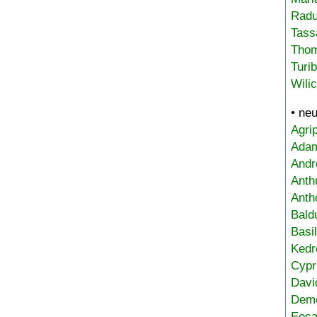
Radu
Tass
Tho
Turi
Wili
• ne
Agri
Adam
Andr
Anth
Anth
Bald
Basi
Kedr
Cypr
Davi
Deme
Eoca