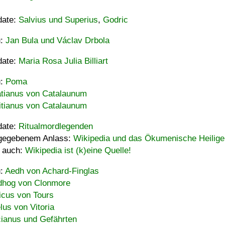
date:
Salvius und Superius
,
Godric
u:
Jan Bula und Václav Drbola
date:
Maria Rosa Julia Billiart
u:
Poma
tianus von Catalaunum
tianus von Catalaunum
date:
Ritualmordlegenden
gegebenem Anlass:
Wikipedia und das Ökumenische Heilige
 auch:
Wikipedia ist (k)eine Quelle!
u:
Aedh von Achard-Finglas
hog von Clonmore
icus von Tours
lus von Vitoria
ianus und Gefährten