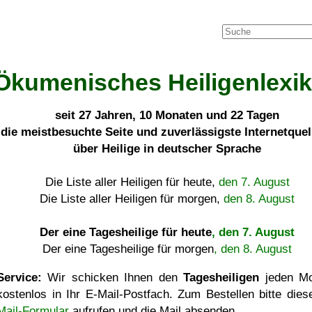
Ökumenisches Heiligenlexi
seit
27 Jahren, 10 Monaten und 22 Tagen
die meistbesuchte Seite und zuverlässigste Internetque
über Heilige in deutscher Sprache
Die Liste aller Heiligen für heute,
den 7. August
Die Liste aller Heiligen für morgen,
den 8. August
Der eine Tagesheilige für heute
, den 7. August
Der eine Tagesheilige für morgen
, den 8. August
Service:
Wir schicken Ihnen den
Tagesheiligen
jeden Mo
kostenlos in Ihr E-Mail-Postfach. Zum Bestellen bitte die
Mail-Formular
aufrufen und die Mail absenden.