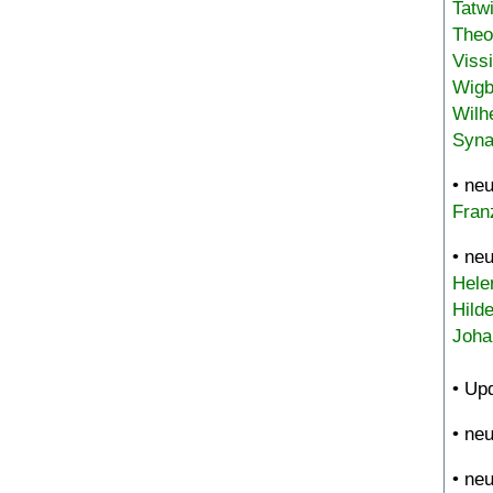
Tatw
Theo
Viss
Wigb
Wilh
Syna
• ne
Fran
• ne
Hele
Hild
Joha
• Up
• ne
• ne