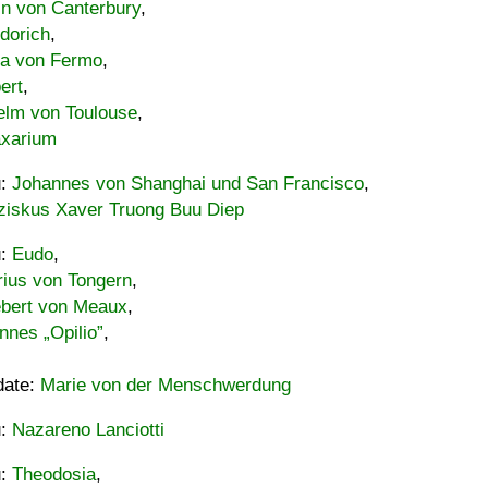
in von Canterbury
,
dorich
,
ia von Fermo
,
ert
,
elm von Toulouse
,
xarium
u:
Johannes von Shanghai und San Francisco
,
ziskus Xaver Truong Buu Diep
u:
Eudo
,
rius von Tongern
,
ebert von Meaux
,
nnes „Opilio”
,
date:
Marie von der Menschwerdung
u:
Nazareno Lanciotti
u:
Theodosia
,