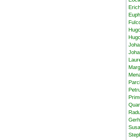
Eric
Euph
Fulc
Hug
Hugo
Joha
Joha
Laur
Marg
Mena
Parc
Petr
Prim
Quar
Radu
Gerh
Sus
Step