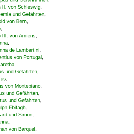
h II. von Schleswig
,
emia und Gefährten
,
old von Bern
,
o
,
 III. von Amiens
,
nna
,
nna de Lambertini
,
entius von Portugal
,
aretha
s und Gefährten
,
ius
,
us von Montepiano
,
us und Gefährten
,
tus und Gefährten
,
lph Ebifagh
,
ard und Simon
,
anna
,
han von Barquel
,