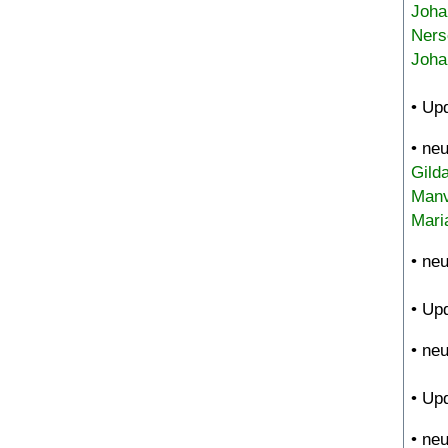
Joha
Ners
Joha
• Up
• ne
Gild
Manv
Mari
• ne
• Up
• ne
• Up
• ne