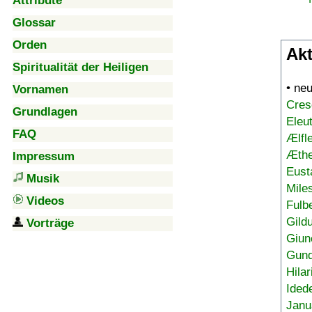
Attribute
Glossar
Orden
Akt
Spiritualität der Heiligen
• ne
Vornamen
Cres
Grundlagen
Eleu
FAQ
Ælfl
Æthe
Impressum
Eust
Musik
Mile
Videos
Fulb
Gild
Vorträge
Giun
Gund
Hilar
Ided
Janu