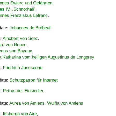
nnes Swierc und Gefährten
,
es IV. „Schnorhali”
,
nnes Franziskus Lefranc
,
date:
Johannes de Brébeuf
u:
Alnobert von Seez
,
ard von Rouen
,
eus von Bayeux
,
a Katharina vom heiligen Augustinus de Longprey
u:
Friedrich Janssoone
date:
Schutzpatron für Internet
u:
Petrus der Einsiedler
,
date:
Aurea von Amiens
,
Wulfia von Amiens
u:
Itisberga von Aire
,