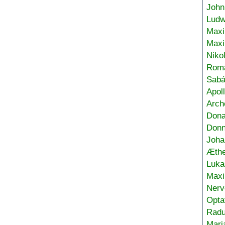
John
Ludw
Maxi
Max
Niko
Roma
Sabá
Apol
Arch
Don
Donn
Joha
Æthe
Luka
Max
Nerv
Opta
Radu
Mari