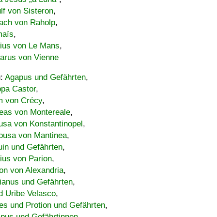
lf von Sisteron
,
ach von Raholp
,
maïs
,
bius von Le Mans
,
carus von Vienne
u:
Agapus und Gefährten
,
ppa Castor
,
 von Crécy
,
eas von Montereale
,
usa von Konstantinopel
,
ousa von Mantinea
,
uin und Gefährten
,
lius von Parion
,
on von Alexandria
,
ianus und Gefährten
,
d Uribe Velasco
,
s und Protion und Gefährten
,
pus und Gefährtinnen
,