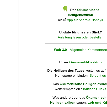
Das
Ökumenische
Heiligenlexikon
als
App für Android-Handys
Update für unseren Stick?
Anleitung lesen oder bestellen
Web 3.0
-
Allgemeine Kommentare
Unser
Grünewald-Desktop
Die Heiligen des Tages
kostenlos auf 
Homepage einbinden:
So geht es
Das
Ökumenische Heiligenlexiko
weiterempfehlen?
Banner + links
Was andere über das
Ökumenisch
Heiligenlexikon
sagen:
Lob und Kri