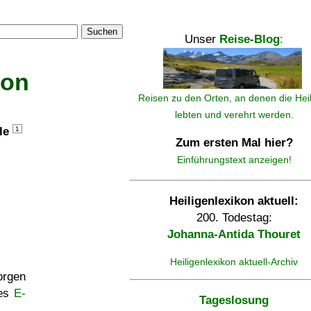
Suchen
Unser
Reise-Blog
:
kon
Reisen zu den Orten, an denen die Hei
lebten und verehrt werden.
lle
1
Zum ersten Mal hier?
Einführungstext anzeigen!
Heiligenlexikon aktuell:
200. Todestag:
Johanna-Antida Thouret
Heiligenlexikon aktuell-Archiv
rgen
ses
E-
Tageslosung