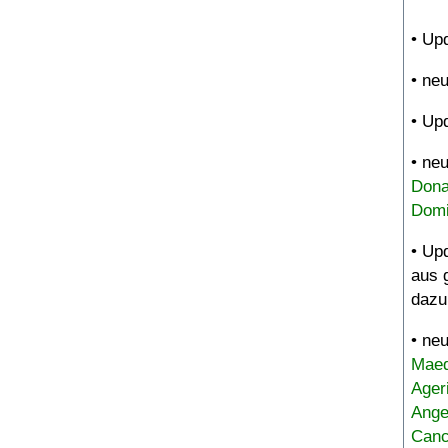
• Up
• ne
• Up
• ne
Dona
Domi
• Up
aus 
dazu
• ne
Maed
Ager
Ange
Canc