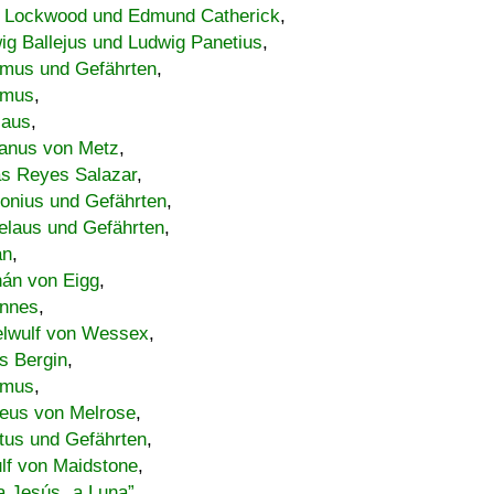
 Lockwood und Edmund Catherick
,
ig Ballejus und Ludwig Panetius
,
mus und Gefährten
,
imus
,
laus
,
nus von Metz
,
s Reyes Salazar
,
lonius und Gefährten
,
elaus und Gefährten
,
an
,
án von Eigg
,
nnes
,
lwulf von Wessex
,
s Bergin
,
imus
,
eus von Melrose
,
tus und Gefährten
,
lf von Maidstone
,
a Jesús „a Luna”
,