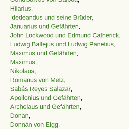
Hilarius
,
Idedeandus und seine Brüder
,
Januarius und Gefährten
,
John Lockwood und Edmund Catherick
,
Ludwig Ballejus und Ludwig Panetius
,
Maximus und Gefährten
,
Maximus
,
Nikolaus
,
Romanus von Metz
,
Sabás Reyes Salazar
,
Apollonius und Gefährten
,
Archelaus und Gefährten
,
Donan
,
Donnán von Eigg
,