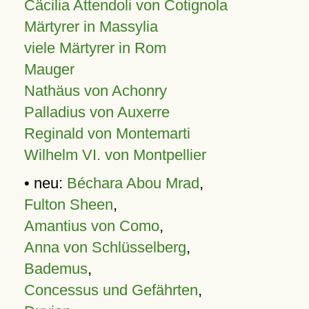
Cäcilia Attendoli von Cotignola
Märtyrer in Massylia
viele Märtyrer in Rom
Mauger
Nathäus von Achonry
Palladius von Auxerre
Reginald von Montemarti
Wilhelm VI. von Montpellier
• neu:
Béchara Abou Mrad
,
Fulton Sheen
,
Amantius von Como
,
Anna von Schlüsselberg
,
Bademus
,
Concessus und Gefährten
,