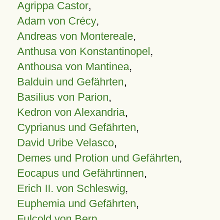
Agrippa Castor
,
Adam von Crécy
,
Andreas von Montereale
,
Anthusa von Konstantinopel
,
Anthousa von Mantinea
,
Balduin und Gefährten
,
Basilius von Parion
,
Kedron von Alexandria
,
Cyprianus und Gefährten
,
David Uribe Velasco
,
Demes und Protion und Gefährten
,
Eocapus und Gefährtinnen
,
Erich II. von Schleswig
,
Euphemia und Gefährten
,
Fulcold von Bern
,