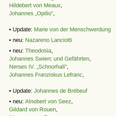
Hildebert von Meaux
,
Johannes „Opilio”
,
• Update:
Marie von der Menschwerdung
• neu:
Nazareno Lanciotti
• neu:
Theodosia
,
Johannes Swierc und Gefährten
,
Nerses IV. „Schnorhali”
,
Johannes Franziskus Lefranc
,
• Update:
Johannes de Brébeuf
• neu:
Alnobert von Seez
,
Gildard von Rouen
,