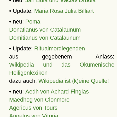
• neu:
Jan Bula und Václav Drbola
• Update:
Maria Rosa Julia Billiart
• neu:
Poma
Donatianus von Catalaunum
Domitianus von Catalaunum
• Update:
Ritualmordlegenden
aus gegebenem Anlass:
Wikipedia und das Ökumenische
Heiligenlexikon
dazu auch:
Wikipedia ist (k)eine Quelle!
• neu:
Aedh von Achard-Finglas
Maedhog von Clonmore
Agericus von Tours
Angelus von Vitoria