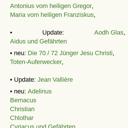
Antonius vom heiligen Gregor
,
Maria vom heiligen Franziskus
,
• Update:
Aodh Glas
,
Aidus und Gefährten
• neu:
Die 70 / 72 Jünger Jesu Christi
,
Toten-Auferwecker
,
• Update:
Jean Vallière
• neu:
Adelinus
Bernacus
Christian
Chlothar
Cyriacus und Gefährten