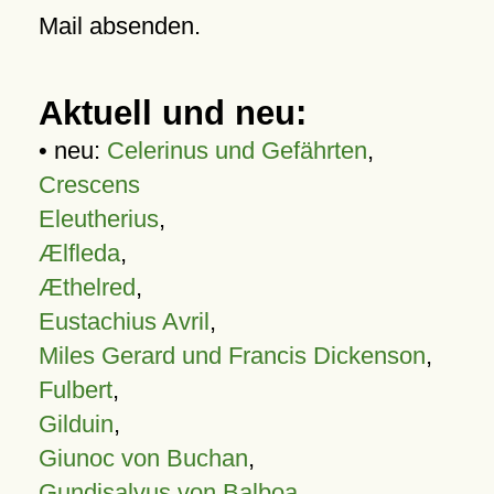
Mail absenden.
Aktuell und neu:
• neu:
Celerinus und Gefährten
,
Crescens
Eleutherius
,
Ælfleda
,
Æthelred
,
Eustachius Avril
,
Miles Gerard und Francis Dickenson
,
Fulbert
,
Gilduin
,
Giunoc von Buchan
,
Gundisalvus von Balboa
,