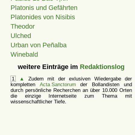
Platonis und Gefährten
Platonides von Nisibis
Theodor
Ulched
Urban von Peñalba
Winebald
weitere Einträge im
Redaktionslog
1
▲
Zudem mit der exlusiven Wiedergabe der
kompletten
Acta Sanctorum
der Bollandisten und
durch persönliche Recherchen an über 10.000 Orten
die einzige Internetseite zum Thema mit
wissenschaftlicher Tiefe.