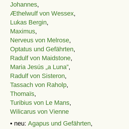
Johannes
,
Æthelwulf von Wessex
,
Lukas Bergin
,
Maximus
,
Nerveus von Melrose
,
Optatus und Gefährten
,
Radulf von Maidstone
,
Maria Jesús „a Luna”
,
Radulf von Sisteron
,
Tassach von Raholp
,
Thomaïs
,
Turibius von Le Mans
,
Wilicarus von Vienne
• neu:
Agapus und Gefährten
,