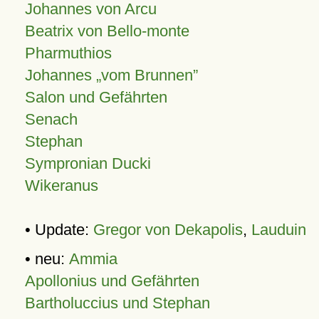
Johannes von Arcu
Beatrix von Bello-monte
Pharmuthios
Johannes
vom Brunnen
Salon und Gefährten
Senach
Stephan
Sympronian Ducki
Wikeranus
• Update:
Gregor von Dekapolis
,
Lauduin
• neu:
Ammia
Apollonius und Gefährten
Bartholuccius und Stephan