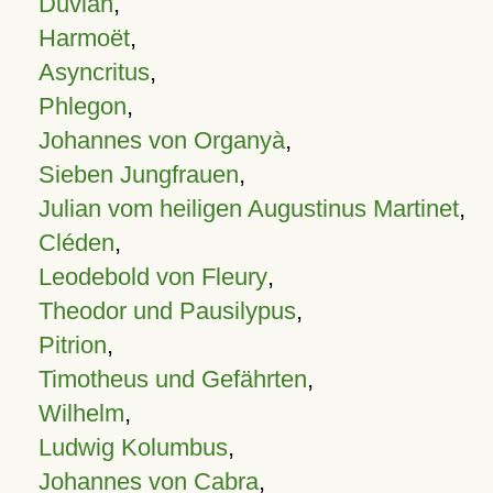
Duvian
,
Harmoët
,
Asyncritus
,
Phlegon
,
Johannes von Organyà
,
Sieben Jungfrauen
,
Julian vom heiligen Augustinus Martinet
,
Cléden
,
Leodebold von Fleury
,
Theodor und Pausilypus
,
Pitrion
,
Timotheus und Gefährten
,
Wilhelm
,
Ludwig Kolumbus
,
Johannes von Cabra
,