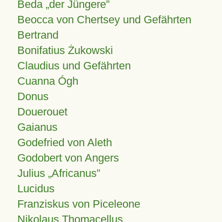
Beda „der Jüngere”
Beocca von Chertsey und Gefährten
Bertrand
Bonifatius Żukowski
Claudius und Gefährten
Cuanna Ógh
Donus
Douerouet
Gaianus
Godefried von Aleth
Godobert von Angers
Julius
Africanus
Lucidus
Franziskus von Piceleone
Nikolaus Thomacellus