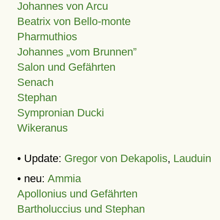
Johannes von Arcu
Beatrix von Bello-monte
Pharmuthios
Johannes
vom Brunnen
Salon und Gefährten
Senach
Stephan
Sympronian Ducki
Wikeranus
• Update:
Gregor von Dekapolis
,
Lauduin
• neu:
Ammia
Apollonius und Gefährten
Bartholuccius und Stephan