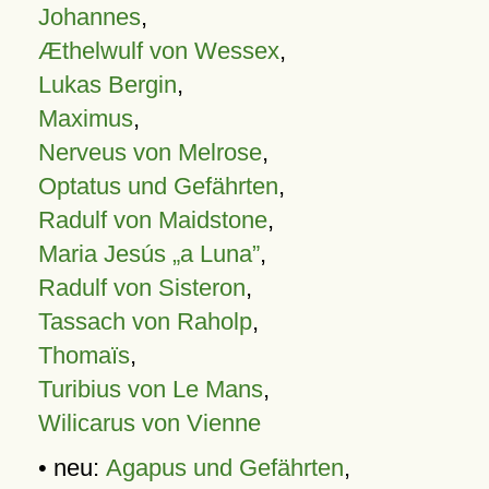
Johannes
,
Æthelwulf von Wessex
,
Lukas Bergin
,
Maximus
,
Nerveus von Melrose
,
Optatus und Gefährten
,
Radulf von Maidstone
,
Maria Jesús „a Luna”
,
Radulf von Sisteron
,
Tassach von Raholp
,
Thomaïs
,
Turibius von Le Mans
,
Wilicarus von Vienne
• neu:
Agapus und Gefährten
,