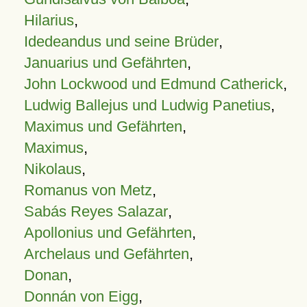
Hilarius
,
Idedeandus und seine Brüder
,
Januarius und Gefährten
,
John Lockwood und Edmund Catherick
,
Ludwig Ballejus und Ludwig Panetius
,
Maximus und Gefährten
,
Maximus
,
Nikolaus
,
Romanus von Metz
,
Sabás Reyes Salazar
,
Apollonius und Gefährten
,
Archelaus und Gefährten
,
Donan
,
Donnán von Eigg
,