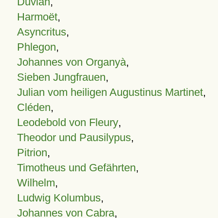
Duvian
,
Harmoët
,
Asyncritus
,
Phlegon
,
Johannes von Organyà
,
Sieben Jungfrauen
,
Julian vom heiligen Augustinus Martinet
,
Cléden
,
Leodebold von Fleury
,
Theodor und Pausilypus
,
Pitrion
,
Timotheus und Gefährten
,
Wilhelm
,
Ludwig Kolumbus
,
Johannes von Cabra
,