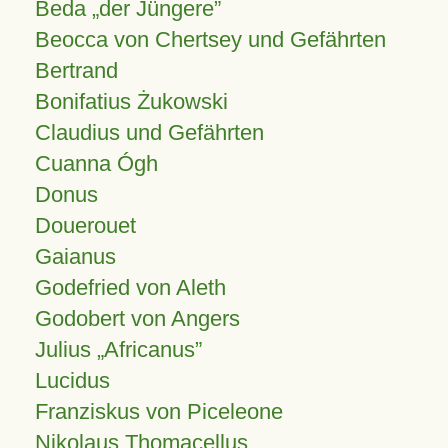
Beda „der Jüngere”
Beocca von Chertsey und Gefährten
Bertrand
Bonifatius Żukowski
Claudius und Gefährten
Cuanna Ógh
Donus
Douerouet
Gaianus
Godefried von Aleth
Godobert von Angers
Julius
Africanus
Lucidus
Franziskus von Piceleone
Nikolaus Thomacellus