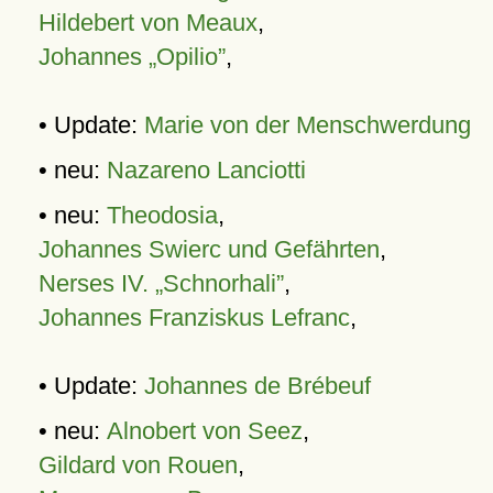
Hildebert von Meaux
,
Johannes „Opilio”
,
• Update:
Marie von der Menschwerdung
• neu:
Nazareno Lanciotti
• neu:
Theodosia
,
Johannes Swierc und Gefährten
,
Nerses IV. „Schnorhali”
,
Johannes Franziskus Lefranc
,
• Update:
Johannes de Brébeuf
• neu:
Alnobert von Seez
,
Gildard von Rouen
,