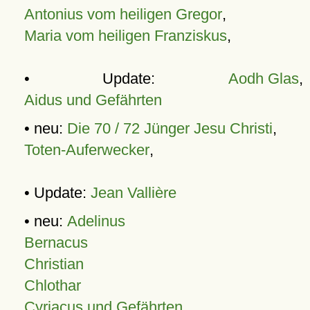
Antonius vom heiligen Gregor
,
Maria vom heiligen Franziskus
,
• Update:
Aodh Glas
,
Aidus und Gefährten
• neu:
Die 70 / 72 Jünger Jesu Christi
,
Toten-Auferwecker
,
• Update:
Jean Vallière
• neu:
Adelinus
Bernacus
Christian
Chlothar
Cyriacus und Gefährten