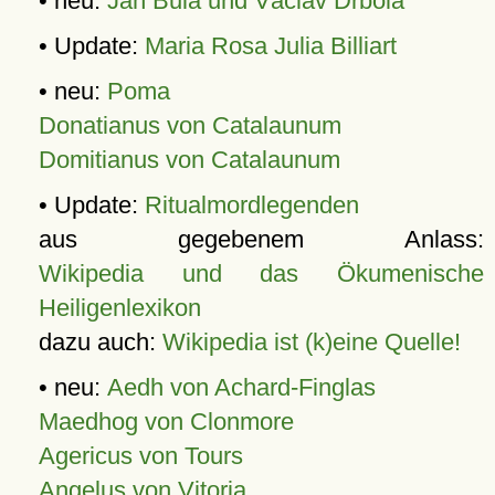
• neu:
Jan Bula und Václav Drbola
• Update:
Maria Rosa Julia Billiart
• neu:
Poma
Donatianus von Catalaunum
Domitianus von Catalaunum
• Update:
Ritualmordlegenden
aus gegebenem Anlass:
Wikipedia und das Ökumenische
Heiligenlexikon
dazu auch:
Wikipedia ist (k)eine Quelle!
• neu:
Aedh von Achard-Finglas
Maedhog von Clonmore
Agericus von Tours
Angelus von Vitoria