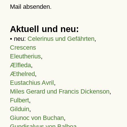
Mail absenden.
Aktuell und neu:
• neu:
Celerinus und Gefährten
,
Crescens
Eleutherius
,
Ælfleda
,
Æthelred
,
Eustachius Avril
,
Miles Gerard und Francis Dickenson
,
Fulbert
,
Gilduin
,
Giunoc von Buchan
,
Gundisalvus von Balboa
,