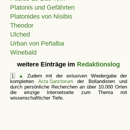
Platonis und Gefährten
Platonides von Nisibis
Theodor
Ulched
Urban von Peñalba
Winebald
weitere Einträge im
Redaktionslog
1
▲
Zudem mit der exlusiven Wiedergabe der
kompletten
Acta Sanctorum
der Bollandisten und
durch persönliche Recherchen an über 10.000 Orten
die einzige Internetseite zum Thema mit
wissenschaftlicher Tiefe.