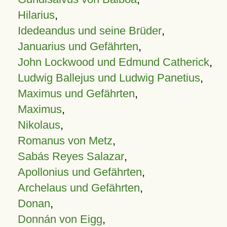
Hilarius
,
Idedeandus und seine Brüder
,
Januarius und Gefährten
,
John Lockwood und Edmund Catherick
,
Ludwig Ballejus und Ludwig Panetius
,
Maximus und Gefährten
,
Maximus
,
Nikolaus
,
Romanus von Metz
,
Sabás Reyes Salazar
,
Apollonius und Gefährten
,
Archelaus und Gefährten
,
Donan
,
Donnán von Eigg
,