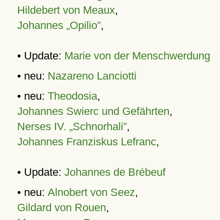
Hildebert von Meaux
,
Johannes „Opilio”
,
• Update:
Marie von der Menschwerdung
• neu:
Nazareno Lanciotti
• neu:
Theodosia
,
Johannes Swierc und Gefährten
,
Nerses IV. „Schnorhali”
,
Johannes Franziskus Lefranc
,
• Update:
Johannes de Brébeuf
• neu:
Alnobert von Seez
,
Gildard von Rouen
,