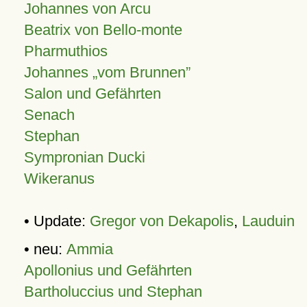
Johannes von Arcu
Beatrix von Bello-monte
Pharmuthios
Johannes
vom Brunnen
Salon und Gefährten
Senach
Stephan
Sympronian Ducki
Wikeranus
• Update:
Gregor von Dekapolis
,
Lauduin
• neu:
Ammia
Apollonius und Gefährten
Bartholuccius und Stephan