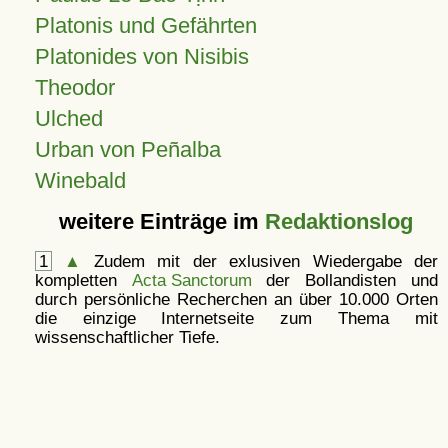
Platonis und Gefährten
Platonides von Nisibis
Theodor
Ulched
Urban von Peñalba
Winebald
weitere Einträge im
Redaktionslog
1
▲
Zudem mit der exlusiven Wiedergabe der
kompletten
Acta Sanctorum
der Bollandisten und
durch persönliche Recherchen an über 10.000 Orten
die einzige Internetseite zum Thema mit
wissenschaftlicher Tiefe.