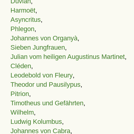
Duvian
,
Harmoët
,
Asyncritus
,
Phlegon
,
Johannes von Organyà
,
Sieben Jungfrauen
,
Julian vom heiligen Augustinus Martinet
,
Cléden
,
Leodebold von Fleury
,
Theodor und Pausilypus
,
Pitrion
,
Timotheus und Gefährten
,
Wilhelm
,
Ludwig Kolumbus
,
Johannes von Cabra
,