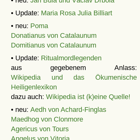
• neu:
Jan Bula und Václav Drbola
• Update:
Maria Rosa Julia Billiart
• neu:
Poma
Donatianus von Catalaunum
Domitianus von Catalaunum
• Update:
Ritualmordlegenden
aus gegebenem Anlass:
Wikipedia und das Ökumenische
Heiligenlexikon
dazu auch:
Wikipedia ist (k)eine Quelle!
• neu:
Aedh von Achard-Finglas
Maedhog von Clonmore
Agericus von Tours
Angelus von Vitoria