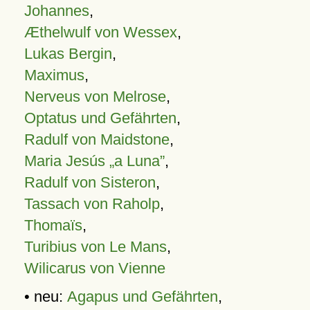
Johannes
,
Æthelwulf von Wessex
,
Lukas Bergin
,
Maximus
,
Nerveus von Melrose
,
Optatus und Gefährten
,
Radulf von Maidstone
,
Maria Jesús „a Luna”
,
Radulf von Sisteron
,
Tassach von Raholp
,
Thomaïs
,
Turibius von Le Mans
,
Wilicarus von Vienne
• neu:
Agapus und Gefährten
,