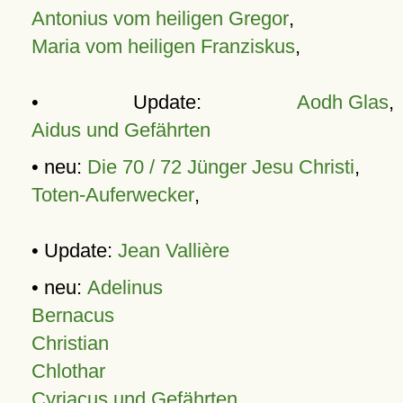
Antonius vom heiligen Gregor
,
Maria vom heiligen Franziskus
,
• Update:
Aodh Glas
,
Aidus und Gefährten
• neu:
Die 70 / 72 Jünger Jesu Christi
,
Toten-Auferwecker
,
• Update:
Jean Vallière
• neu:
Adelinus
Bernacus
Christian
Chlothar
Cyriacus und Gefährten