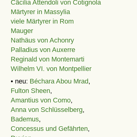
Cäcilia Attendoli von Cotignola
Märtyrer in Massylia
viele Märtyrer in Rom
Mauger
Nathäus von Achonry
Palladius von Auxerre
Reginald von Montemarti
Wilhelm VI. von Montpellier
• neu:
Béchara Abou Mrad
,
Fulton Sheen
,
Amantius von Como
,
Anna von Schlüsselberg
,
Bademus
,
Concessus und Gefährten
,