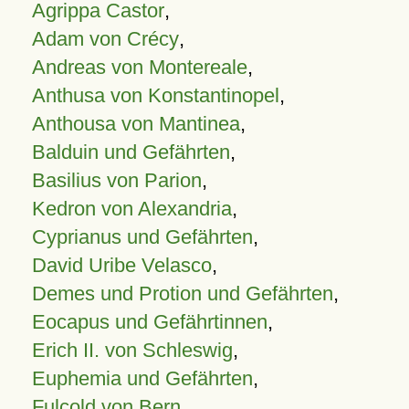
Agrippa Castor
,
Adam von Crécy
,
Andreas von Montereale
,
Anthusa von Konstantinopel
,
Anthousa von Mantinea
,
Balduin und Gefährten
,
Basilius von Parion
,
Kedron von Alexandria
,
Cyprianus und Gefährten
,
David Uribe Velasco
,
Demes und Protion und Gefährten
,
Eocapus und Gefährtinnen
,
Erich II. von Schleswig
,
Euphemia und Gefährten
,
Fulcold von Bern
,