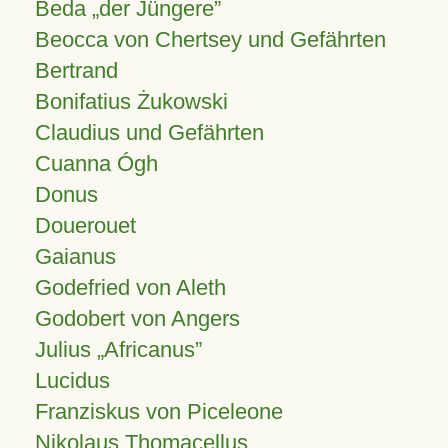
Beda „der Jüngere”
Beocca von Chertsey und Gefährten
Bertrand
Bonifatius Żukowski
Claudius und Gefährten
Cuanna Ógh
Donus
Douerouet
Gaianus
Godefried von Aleth
Godobert von Angers
Julius
Africanus
Lucidus
Franziskus von Piceleone
Nikolaus Thomacellus