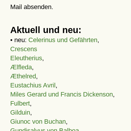
Mail absenden.
Aktuell und neu:
• neu:
Celerinus und Gefährten
,
Crescens
Eleutherius
,
Ælfleda
,
Æthelred
,
Eustachius Avril
,
Miles Gerard und Francis Dickenson
,
Fulbert
,
Gilduin
,
Giunoc von Buchan
,
Gundisalvus von Balboa
,