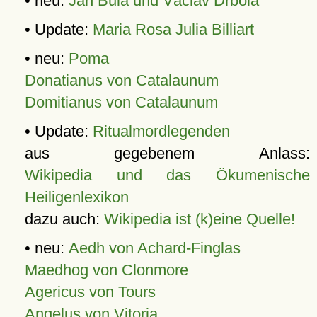
• neu:
Jan Bula und Václav Drbola
• Update:
Maria Rosa Julia Billiart
• neu:
Poma
Donatianus von Catalaunum
Domitianus von Catalaunum
• Update:
Ritualmordlegenden
aus gegebenem Anlass:
Wikipedia und das Ökumenische
Heiligenlexikon
dazu auch:
Wikipedia ist (k)eine Quelle!
• neu:
Aedh von Achard-Finglas
Maedhog von Clonmore
Agericus von Tours
Angelus von Vitoria