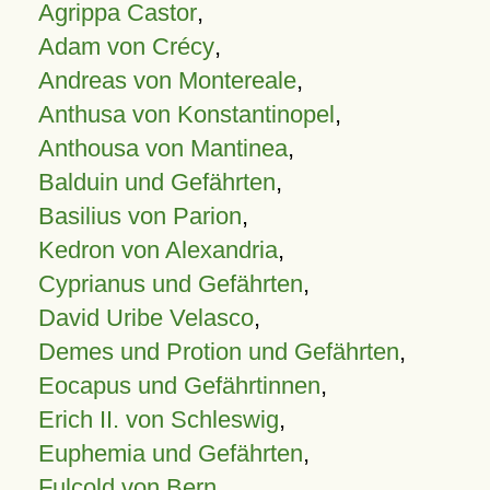
Agrippa Castor
,
Adam von Crécy
,
Andreas von Montereale
,
Anthusa von Konstantinopel
,
Anthousa von Mantinea
,
Balduin und Gefährten
,
Basilius von Parion
,
Kedron von Alexandria
,
Cyprianus und Gefährten
,
David Uribe Velasco
,
Demes und Protion und Gefährten
,
Eocapus und Gefährtinnen
,
Erich II. von Schleswig
,
Euphemia und Gefährten
,
Fulcold von Bern
,