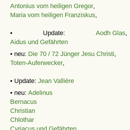
Antonius vom heiligen Gregor
,
Maria vom heiligen Franziskus
,
• Update:
Aodh Glas
,
Aidus und Gefährten
• neu:
Die 70 / 72 Jünger Jesu Christi
,
Toten-Auferwecker
,
• Update:
Jean Vallière
• neu:
Adelinus
Bernacus
Christian
Chlothar
Cyriacus und Gefährten