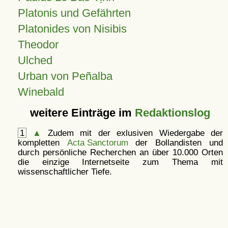
Platonis und Gefährten
Platonides von Nisibis
Theodor
Ulched
Urban von Peñalba
Winebald
weitere Einträge im
Redaktionslog
1
▲
Zudem mit der exlusiven Wiedergabe der
kompletten
Acta Sanctorum
der Bollandisten und
durch persönliche Recherchen an über 10.000 Orten
die einzige Internetseite zum Thema mit
wissenschaftlicher Tiefe.