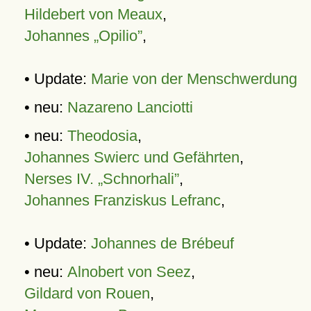
Hildebert von Meaux
,
Johannes „Opilio”
,
• Update:
Marie von der Menschwerdung
• neu:
Nazareno Lanciotti
• neu:
Theodosia
,
Johannes Swierc und Gefährten
,
Nerses IV. „Schnorhali”
,
Johannes Franziskus Lefranc
,
• Update:
Johannes de Brébeuf
• neu:
Alnobert von Seez
,
Gildard von Rouen
,