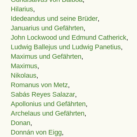
Hilarius
,
Idedeandus und seine Brüder
,
Januarius und Gefährten
,
John Lockwood und Edmund Catherick
,
Ludwig Ballejus und Ludwig Panetius
,
Maximus und Gefährten
,
Maximus
,
Nikolaus
,
Romanus von Metz
,
Sabás Reyes Salazar
,
Apollonius und Gefährten
,
Archelaus und Gefährten
,
Donan
,
Donnán von Eigg
,