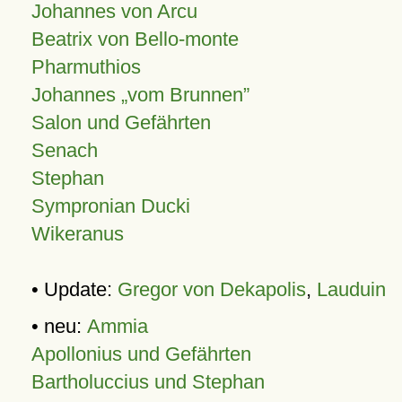
Johannes von Arcu
Beatrix von Bello-monte
Pharmuthios
Johannes
vom Brunnen
Salon und Gefährten
Senach
Stephan
Sympronian Ducki
Wikeranus
• Update:
Gregor von Dekapolis
,
Lauduin
• neu:
Ammia
Apollonius und Gefährten
Bartholuccius und Stephan