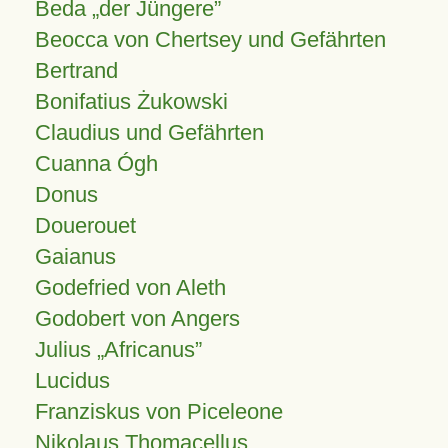
Beda „der Jüngere”
Beocca von Chertsey und Gefährten
Bertrand
Bonifatius Żukowski
Claudius und Gefährten
Cuanna Ógh
Donus
Douerouet
Gaianus
Godefried von Aleth
Godobert von Angers
Julius
Africanus
Lucidus
Franziskus von Piceleone
Nikolaus Thomacellus