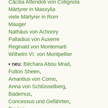
Cäcilia Attendoli von Cotignola
Märtyrer in Massylia
viele Märtyrer in Rom
Mauger
Nathäus von Achonry
Palladius von Auxerre
Reginald von Montemarti
Wilhelm VI. von Montpellier
• neu:
Béchara Abou Mrad
,
Fulton Sheen
,
Amantius von Como
,
Anna von Schlüsselberg
,
Bademus
,
Concessus und Gefährten
,