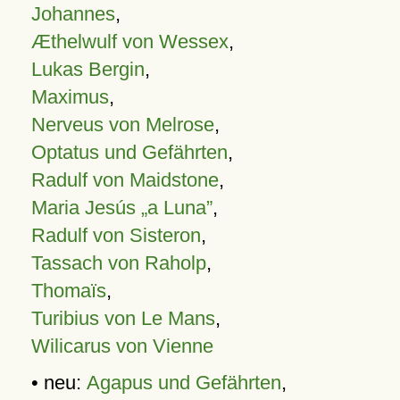
Johannes
,
Æthelwulf von Wessex
,
Lukas Bergin
,
Maximus
,
Nerveus von Melrose
,
Optatus und Gefährten
,
Radulf von Maidstone
,
Maria Jesús „a Luna”
,
Radulf von Sisteron
,
Tassach von Raholp
,
Thomaïs
,
Turibius von Le Mans
,
Wilicarus von Vienne
• neu:
Agapus und Gefährten
,