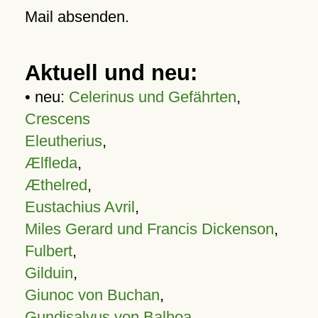
Mail absenden.
Aktuell und neu:
• neu:
Celerinus und Gefährten
,
Crescens
Eleutherius
,
Ælfleda
,
Æthelred
,
Eustachius Avril
,
Miles Gerard und Francis Dickenson
,
Fulbert
,
Gilduin
,
Giunoc von Buchan
,
Gundisalvus von Balboa
,