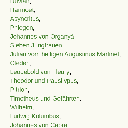
Duvian
,
Harmoët
,
Asyncritus
,
Phlegon
,
Johannes von Organyà
,
Sieben Jungfrauen
,
Julian vom heiligen Augustinus Martinet
,
Cléden
,
Leodebold von Fleury
,
Theodor und Pausilypus
,
Pitrion
,
Timotheus und Gefährten
,
Wilhelm
,
Ludwig Kolumbus
,
Johannes von Cabra
,