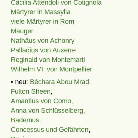
Cäcilia Attendoli von Cotignola
Märtyrer in Massylia
viele Märtyrer in Rom
Mauger
Nathäus von Achonry
Palladius von Auxerre
Reginald von Montemarti
Wilhelm VI. von Montpellier
• neu:
Béchara Abou Mrad
,
Fulton Sheen
,
Amantius von Como
,
Anna von Schlüsselberg
,
Bademus
,
Concessus und Gefährten
,