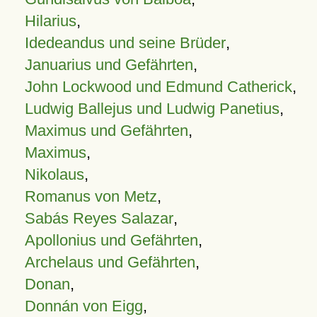
Hilarius
,
Idedeandus und seine Brüder
,
Januarius und Gefährten
,
John Lockwood und Edmund Catherick
,
Ludwig Ballejus und Ludwig Panetius
,
Maximus und Gefährten
,
Maximus
,
Nikolaus
,
Romanus von Metz
,
Sabás Reyes Salazar
,
Apollonius und Gefährten
,
Archelaus und Gefährten
,
Donan
,
Donnán von Eigg
,