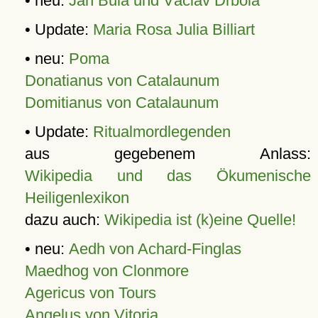
• neu:
Jan Bula und Václav Drbola
• Update:
Maria Rosa Julia Billiart
• neu:
Poma
Donatianus von Catalaunum
Domitianus von Catalaunum
• Update:
Ritualmordlegenden
aus gegebenem Anlass:
Wikipedia und das Ökumenische
Heiligenlexikon
dazu auch:
Wikipedia ist (k)eine Quelle!
• neu:
Aedh von Achard-Finglas
Maedhog von Clonmore
Agericus von Tours
Angelus von Vitoria