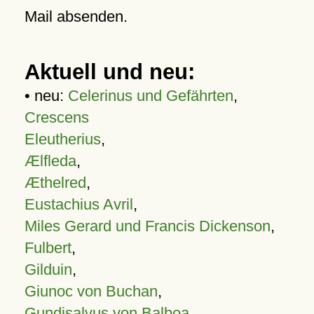
Mail absenden.
Aktuell und neu:
• neu:
Celerinus und Gefährten
,
Crescens
Eleutherius
,
Ælfleda
,
Æthelred
,
Eustachius Avril
,
Miles Gerard und Francis Dickenson
,
Fulbert
,
Gilduin
,
Giunoc von Buchan
,
Gundisalvus von Balboa
,