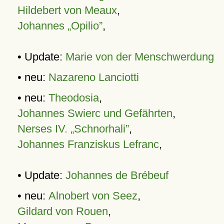
Hildebert von Meaux
,
Johannes „Opilio”
,
• Update:
Marie von der Menschwerdung
• neu:
Nazareno Lanciotti
• neu:
Theodosia
,
Johannes Swierc und Gefährten
,
Nerses IV. „Schnorhali”
,
Johannes Franziskus Lefranc
,
• Update:
Johannes de Brébeuf
• neu:
Alnobert von Seez
,
Gildard von Rouen
,