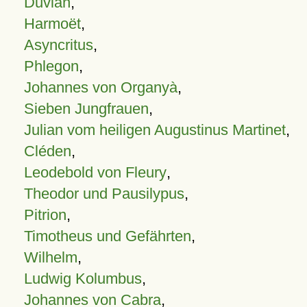
Duvian
,
Harmoët
,
Asyncritus
,
Phlegon
,
Johannes von Organyà
,
Sieben Jungfrauen
,
Julian vom heiligen Augustinus Martinet
,
Cléden
,
Leodebold von Fleury
,
Theodor und Pausilypus
,
Pitrion
,
Timotheus und Gefährten
,
Wilhelm
,
Ludwig Kolumbus
,
Johannes von Cabra
,