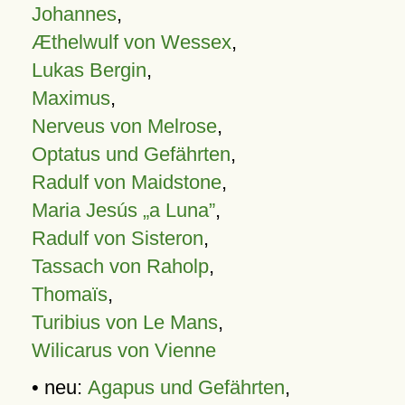
Johannes
,
Æthelwulf von Wessex
,
Lukas Bergin
,
Maximus
,
Nerveus von Melrose
,
Optatus und Gefährten
,
Radulf von Maidstone
,
Maria Jesús „a Luna”
,
Radulf von Sisteron
,
Tassach von Raholp
,
Thomaïs
,
Turibius von Le Mans
,
Wilicarus von Vienne
• neu:
Agapus und Gefährten
,