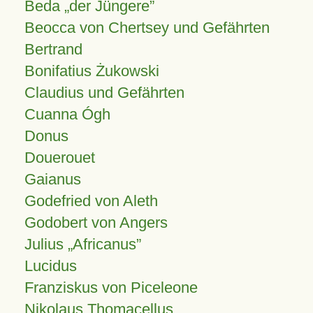
Beda „der Jüngere”
Beocca von Chertsey und Gefährten
Bertrand
Bonifatius Żukowski
Claudius und Gefährten
Cuanna Ógh
Donus
Douerouet
Gaianus
Godefried von Aleth
Godobert von Angers
Julius
Africanus
Lucidus
Franziskus von Piceleone
Nikolaus Thomacellus