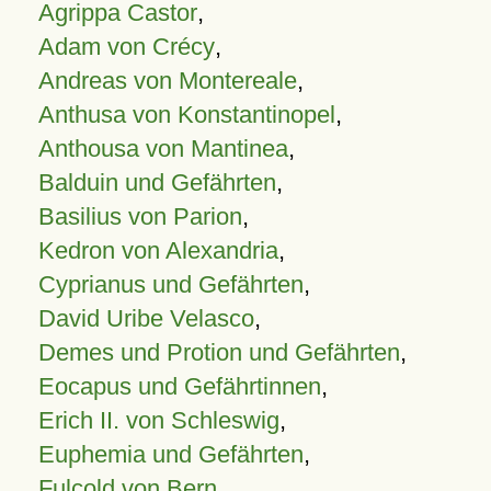
Agrippa Castor
,
Adam von Crécy
,
Andreas von Montereale
,
Anthusa von Konstantinopel
,
Anthousa von Mantinea
,
Balduin und Gefährten
,
Basilius von Parion
,
Kedron von Alexandria
,
Cyprianus und Gefährten
,
David Uribe Velasco
,
Demes und Protion und Gefährten
,
Eocapus und Gefährtinnen
,
Erich II. von Schleswig
,
Euphemia und Gefährten
,
Fulcold von Bern
,