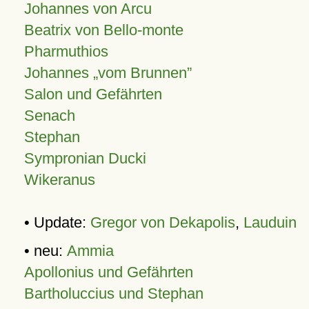
Johannes von Arcu
Beatrix von Bello-monte
Pharmuthios
Johannes
vom Brunnen
Salon und Gefährten
Senach
Stephan
Sympronian Ducki
Wikeranus
• Update:
Gregor von Dekapolis
,
Lauduin
• neu:
Ammia
Apollonius und Gefährten
Bartholuccius und Stephan