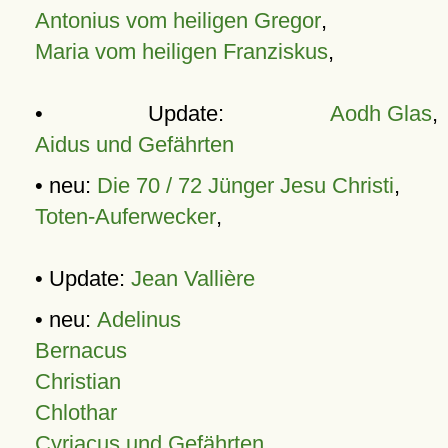
Antonius vom heiligen Gregor
,
Maria vom heiligen Franziskus
,
• Update:
Aodh Glas
,
Aidus und Gefährten
• neu:
Die 70 / 72 Jünger Jesu Christi
,
Toten-Auferwecker
,
• Update:
Jean Vallière
• neu:
Adelinus
Bernacus
Christian
Chlothar
Cyriacus und Gefährten