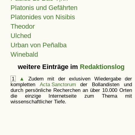
Platonis und Gefährten
Platonides von Nisibis
Theodor
Ulched
Urban von Peñalba
Winebald
weitere Einträge im
Redaktionslog
1
▲
Zudem mit der exlusiven Wiedergabe der
kompletten
Acta Sanctorum
der Bollandisten und
durch persönliche Recherchen an über 10.000 Orten
die einzige Internetseite zum Thema mit
wissenschaftlicher Tiefe.