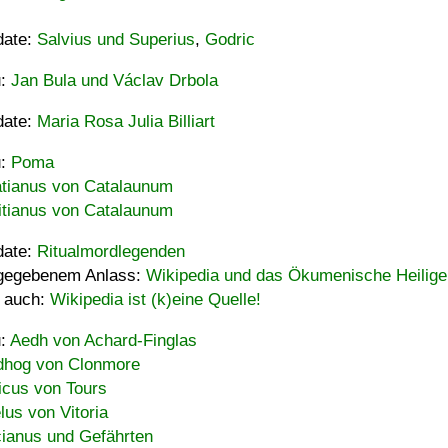
date:
Salvius und Superius
,
Godric
u:
Jan Bula und Václav Drbola
date:
Maria Rosa Julia Billiart
u:
Poma
tianus von Catalaunum
tianus von Catalaunum
date:
Ritualmordlegenden
gegebenem Anlass:
Wikipedia und das Ökumenische Heilige
 auch:
Wikipedia ist (k)eine Quelle!
u:
Aedh von Achard-Finglas
hog von Clonmore
icus von Tours
lus von Vitoria
ianus und Gefährten