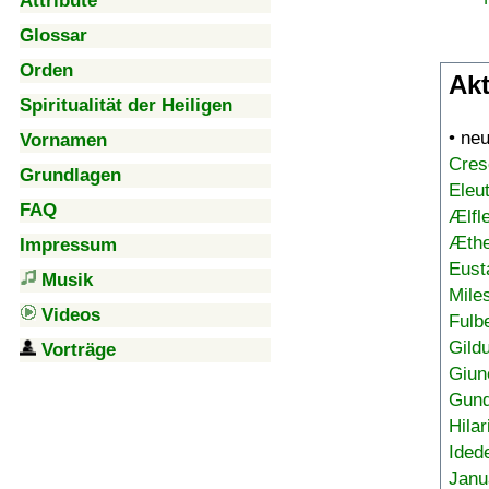
Attribute
Glossar
Orden
Akt
Spiritualität der Heiligen
• ne
Vornamen
Cres
Grundlagen
Eleu
FAQ
Ælfl
Æthe
Impressum
Eust
Musik
Mile
Videos
Fulb
Gild
Vorträge
Giun
Gund
Hilar
Ided
Janu