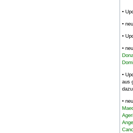
• Up
• ne
• Up
• ne
Dona
Domi
• Up
aus 
dazu
• ne
Maed
Ager
Ange
Canc