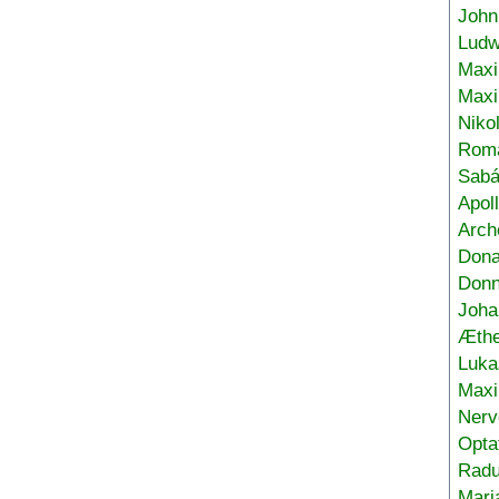
John
Ludw
Maxi
Max
Niko
Roma
Sabá
Apol
Arch
Don
Donn
Joha
Æthe
Luka
Max
Nerv
Opta
Radu
Mari