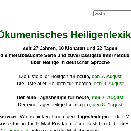
Ökumenisches Heiligenlexi
seit
27 Jahren, 10 Monaten und 22 Tagen
die meistbesuchte Seite und zuverlässigste Internetque
über Heilige in deutscher Sprache
Die Liste aller Heiligen für heute,
den 7. August
Die Liste aller Heiligen für morgen,
den 8. August
Der eine Tagesheilige für heute
, den 7. August
Der eine Tagesheilige für morgen
, den 8. August
Service:
Wir schicken Ihnen den
Tagesheiligen
jeden Mo
kostenlos in Ihr E-Mail-Postfach. Zum Bestellen bitte die
Mail-Formular
aufrufen und die Mail absenden.