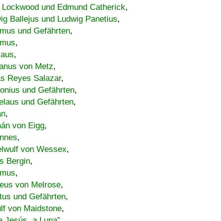
 Lockwood und Edmund Catherick
,
ig Ballejus und Ludwig Panetius
,
mus und Gefährten
,
imus
,
laus
,
nus von Metz
,
s Reyes Salazar
,
lonius und Gefährten
,
elaus und Gefährten
,
an
,
án von Eigg
,
nnes
,
lwulf von Wessex
,
s Bergin
,
imus
,
eus von Melrose
,
tus und Gefährten
,
lf von Maidstone
,
a Jesús „a Luna”
,