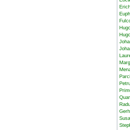
Eric
Euph
Fulc
Hug
Hugo
Joha
Joha
Laur
Marg
Mena
Parc
Petr
Prim
Quar
Radu
Gerh
Sus
Step