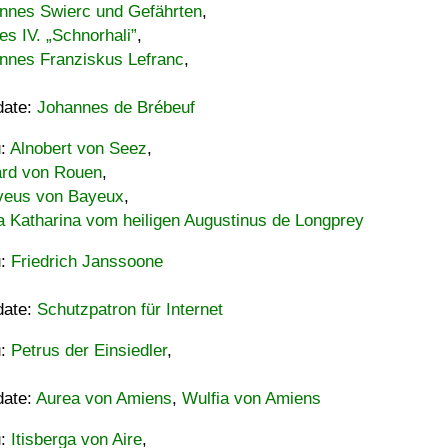
nnes Swierc und Gefährten
,
es IV. „Schnorhali”
,
nnes Franziskus Lefranc
,
date:
Johannes de Brébeuf
u:
Alnobert von Seez
,
ard von Rouen
,
eus von Bayeux
,
a Katharina vom heiligen Augustinus de Longprey
u:
Friedrich Janssoone
date:
Schutzpatron für Internet
u:
Petrus der Einsiedler
,
date:
Aurea von Amiens
,
Wulfia von Amiens
u:
Itisberga von Aire
,