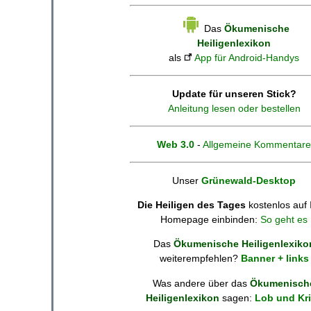
Das
Ökumenische
Heiligenlexikon
als
App für Android-Handys
Update für unseren Stick?
Anleitung lesen oder bestellen
Web 3.0
-
Allgemeine Kommentare
Unser
Grünewald-Desktop
Die Heiligen des Tages
kostenlos auf 
Homepage einbinden:
So geht es
Das
Ökumenische Heiligenlexiko
weiterempfehlen?
Banner + links
Was andere über das
Ökumenisch
Heiligenlexikon
sagen:
Lob und Kri