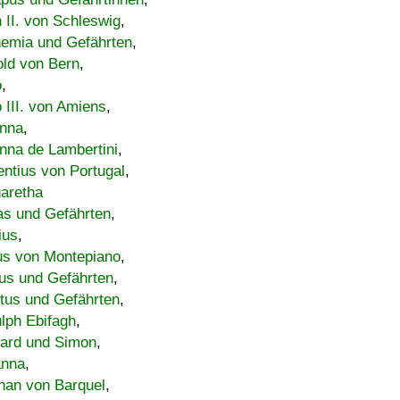
h II. von Schleswig
,
emia und Gefährten
,
old von Bern
,
o
,
 III. von Amiens
,
nna
,
nna de Lambertini
,
entius von Portugal
,
aretha
s und Gefährten
,
ius
,
us von Montepiano
,
us und Gefährten
,
tus und Gefährten
,
lph Ebifagh
,
ard und Simon
,
anna
,
han von Barquel
,