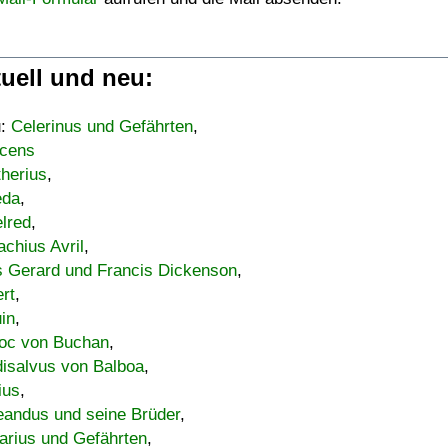
uell und neu:
u:
Celerinus und Gefährten
,
cens
therius
,
eda
,
lred
,
achius Avril
,
s Gerard und Francis Dickenson
,
ert
,
uin
,
oc von Buchan
,
isalvus von Balboa
,
ius
,
eandus und seine Brüder
,
arius und Gefährten
,