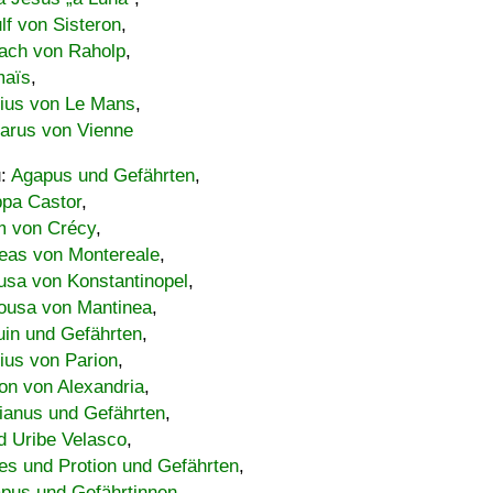
lf von Sisteron
,
ach von Raholp
,
maïs
,
bius von Le Mans
,
carus von Vienne
u:
Agapus und Gefährten
,
ppa Castor
,
 von Crécy
,
eas von Montereale
,
usa von Konstantinopel
,
ousa von Mantinea
,
uin und Gefährten
,
lius von Parion
,
on von Alexandria
,
ianus und Gefährten
,
d Uribe Velasco
,
s und Protion und Gefährten
,
pus und Gefährtinnen
,