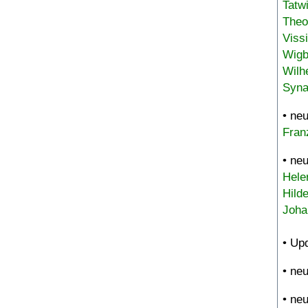
Tatw
Theo
Viss
Wigb
Wilh
Syna
• ne
Fran
• ne
Hele
Hild
Joha
• Up
• ne
• ne