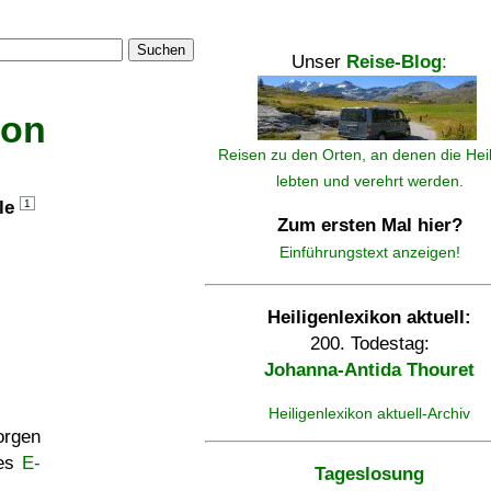
Suchen
Unser
Reise-Blog
:
kon
Reisen zu den Orten, an denen die Hei
lebten und verehrt werden.
lle
1
Zum ersten Mal hier?
Einführungstext anzeigen!
Heiligenlexikon aktuell:
200. Todestag:
Johanna-Antida Thouret
Heiligenlexikon aktuell-Archiv
rgen
ses
E-
Tageslosung