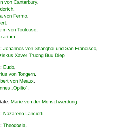
in von Canterbury
,
dorich
,
ia von Fermo
,
ert
,
elm von Toulouse
,
xarium
u:
Johannes von Shanghai und San Francisco
,
ziskus Xaver Truong Buu Diep
u:
Eudo
,
rius von Tongern
,
ebert von Meaux
,
nnes „Opilio”
,
date:
Marie von der Menschwerdung
u:
Nazareno Lanciotti
u:
Theodosia
,