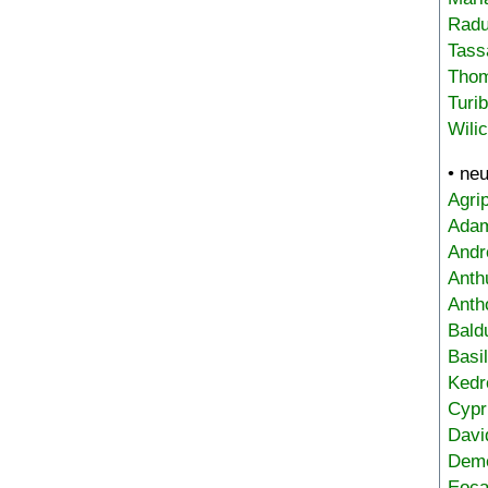
Radu
Tass
Tho
Turi
Wili
• ne
Agri
Adam
Andr
Anth
Anth
Bald
Basi
Kedr
Cypr
Davi
Deme
Eoca