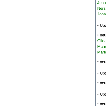
Joha
Ners
Joha
• Up
• ne
Gild
Manv
Mari
• ne
• Up
• ne
• Up
• ne