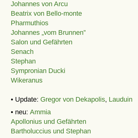
Johannes von Arcu
Beatrix von Bello-monte
Pharmuthios
Johannes
vom Brunnen
Salon und Gefährten
Senach
Stephan
Sympronian Ducki
Wikeranus
• Update:
Gregor von Dekapolis
,
Lauduin
• neu:
Ammia
Apollonius und Gefährten
Bartholuccius und Stephan