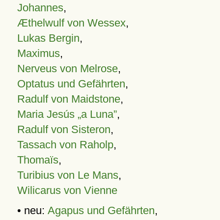
Johannes
,
Æthelwulf von Wessex
,
Lukas Bergin
,
Maximus
,
Nerveus von Melrose
,
Optatus und Gefährten
,
Radulf von Maidstone
,
Maria Jesús „a Luna”
,
Radulf von Sisteron
,
Tassach von Raholp
,
Thomaïs
,
Turibius von Le Mans
,
Wilicarus von Vienne
• neu:
Agapus und Gefährten
,