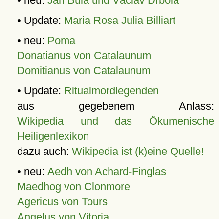
• neu:
Jan Bula und Václav Drbola
• Update:
Maria Rosa Julia Billiart
• neu:
Poma
Donatianus von Catalaunum
Domitianus von Catalaunum
• Update:
Ritualmordlegenden
aus gegebenem Anlass:
Wikipedia und das Ökumenische
Heiligenlexikon
dazu auch:
Wikipedia ist (k)eine Quelle!
• neu:
Aedh von Achard-Finglas
Maedhog von Clonmore
Agericus von Tours
Angelus von Vitoria