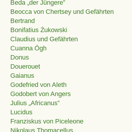
Beda „der Jüngere”
Beocca von Chertsey und Gefährten
Bertrand
Bonifatius Żukowski
Claudius und Gefährten
Cuanna Ógh
Donus
Douerouet
Gaianus
Godefried von Aleth
Godobert von Angers
Julius
Africanus
Lucidus
Franziskus von Piceleone
Nikolaus Thomacellus