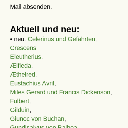
Mail absenden.
Aktuell und neu:
• neu:
Celerinus und Gefährten
,
Crescens
Eleutherius
,
Ælfleda
,
Æthelred
,
Eustachius Avril
,
Miles Gerard und Francis Dickenson
,
Fulbert
,
Gilduin
,
Giunoc von Buchan
,
Gundisalvus von Balboa
,