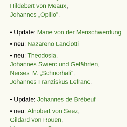
Hildebert von Meaux
,
Johannes „Opilio”
,
• Update:
Marie von der Menschwerdung
• neu:
Nazareno Lanciotti
• neu:
Theodosia
,
Johannes Swierc und Gefährten
,
Nerses IV. „Schnorhali”
,
Johannes Franziskus Lefranc
,
• Update:
Johannes de Brébeuf
• neu:
Alnobert von Seez
,
Gildard von Rouen
,