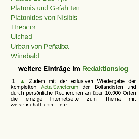
Platonis und Gefährten
Platonides von Nisibis
Theodor
Ulched
Urban von Peñalba
Winebald
weitere Einträge im
Redaktionslog
1
▲
Zudem mit der exlusiven Wiedergabe der
kompletten
Acta Sanctorum
der Bollandisten und
durch persönliche Recherchen an über 10.000 Orten
die einzige Internetseite zum Thema mit
wissenschaftlicher Tiefe.