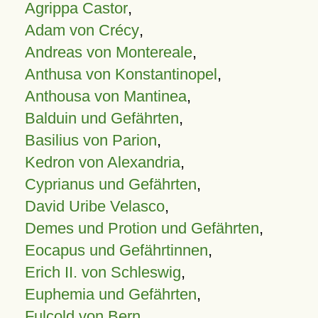
Agrippa Castor
,
Adam von Crécy
,
Andreas von Montereale
,
Anthusa von Konstantinopel
,
Anthousa von Mantinea
,
Balduin und Gefährten
,
Basilius von Parion
,
Kedron von Alexandria
,
Cyprianus und Gefährten
,
David Uribe Velasco
,
Demes und Protion und Gefährten
,
Eocapus und Gefährtinnen
,
Erich II. von Schleswig
,
Euphemia und Gefährten
,
Fulcold von Bern
,