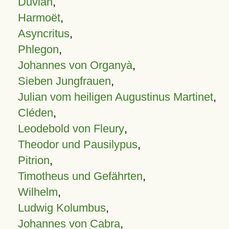
Duvian
,
Harmoët
,
Asyncritus
,
Phlegon
,
Johannes von Organyà
,
Sieben Jungfrauen
,
Julian vom heiligen Augustinus Martinet
,
Cléden
,
Leodebold von Fleury
,
Theodor und Pausilypus
,
Pitrion
,
Timotheus und Gefährten
,
Wilhelm
,
Ludwig Kolumbus
,
Johannes von Cabra
,