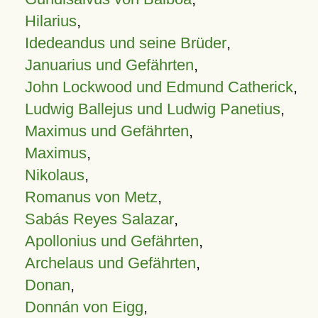
Hilarius
,
Idedeandus und seine Brüder
,
Januarius und Gefährten
,
John Lockwood und Edmund Catherick
,
Ludwig Ballejus und Ludwig Panetius
,
Maximus und Gefährten
,
Maximus
,
Nikolaus
,
Romanus von Metz
,
Sabás Reyes Salazar
,
Apollonius und Gefährten
,
Archelaus und Gefährten
,
Donan
,
Donnán von Eigg
,