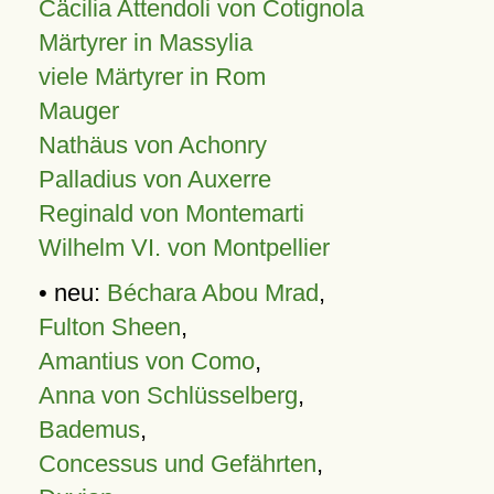
Cäcilia Attendoli von Cotignola
Märtyrer in Massylia
viele Märtyrer in Rom
Mauger
Nathäus von Achonry
Palladius von Auxerre
Reginald von Montemarti
Wilhelm VI. von Montpellier
• neu:
Béchara Abou Mrad
,
Fulton Sheen
,
Amantius von Como
,
Anna von Schlüsselberg
,
Bademus
,
Concessus und Gefährten
,