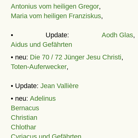
Antonius vom heiligen Gregor
,
Maria vom heiligen Franziskus
,
• Update:
Aodh Glas
,
Aidus und Gefährten
• neu:
Die 70 / 72 Jünger Jesu Christi
,
Toten-Auferwecker
,
• Update:
Jean Vallière
• neu:
Adelinus
Bernacus
Christian
Chlothar
Cyriacus und Gefährten