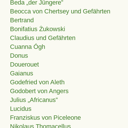
Beda „der Jüngere”
Beocca von Chertsey und Gefährten
Bertrand
Bonifatius Żukowski
Claudius und Gefährten
Cuanna Ógh
Donus
Douerouet
Gaianus
Godefried von Aleth
Godobert von Angers
Julius
Africanus
Lucidus
Franziskus von Piceleone
Nikolaus Thomacellus