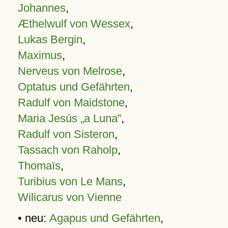
Johannes
,
Æthelwulf von Wessex
,
Lukas Bergin
,
Maximus
,
Nerveus von Melrose
,
Optatus und Gefährten
,
Radulf von Maidstone
,
Maria Jesús „a Luna”
,
Radulf von Sisteron
,
Tassach von Raholp
,
Thomaïs
,
Turibius von Le Mans
,
Wilicarus von Vienne
• neu:
Agapus und Gefährten
,