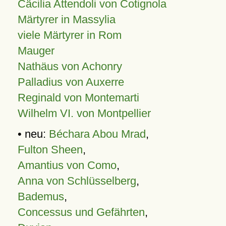
Cäcilia Attendoli von Cotignola
Märtyrer in Massylia
viele Märtyrer in Rom
Mauger
Nathäus von Achonry
Palladius von Auxerre
Reginald von Montemarti
Wilhelm VI. von Montpellier
• neu:
Béchara Abou Mrad
,
Fulton Sheen
,
Amantius von Como
,
Anna von Schlüsselberg
,
Bademus
,
Concessus und Gefährten
,