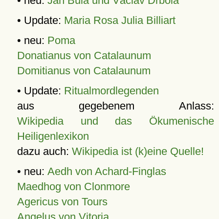
• neu:
Jan Bula und Václav Drbola
• Update:
Maria Rosa Julia Billiart
• neu:
Poma
Donatianus von Catalaunum
Domitianus von Catalaunum
• Update:
Ritualmordlegenden
aus gegebenem Anlass:
Wikipedia und das Ökumenische
Heiligenlexikon
dazu auch:
Wikipedia ist (k)eine Quelle!
• neu:
Aedh von Achard-Finglas
Maedhog von Clonmore
Agericus von Tours
Angelus von Vitoria