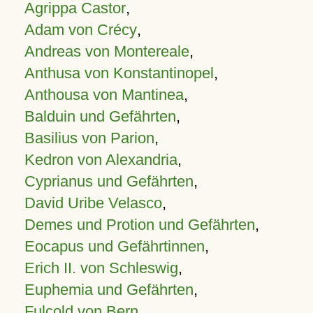
Agrippa Castor
,
Adam von Crécy
,
Andreas von Montereale
,
Anthusa von Konstantinopel
,
Anthousa von Mantinea
,
Balduin und Gefährten
,
Basilius von Parion
,
Kedron von Alexandria
,
Cyprianus und Gefährten
,
David Uribe Velasco
,
Demes und Protion und Gefährten
,
Eocapus und Gefährtinnen
,
Erich II. von Schleswig
,
Euphemia und Gefährten
,
Fulcold von Bern
,