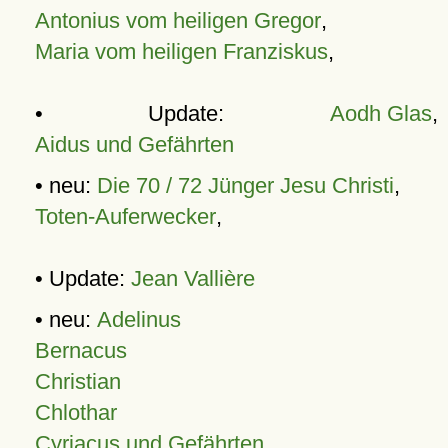
Antonius vom heiligen Gregor
,
Maria vom heiligen Franziskus
,
• Update:
Aodh Glas
,
Aidus und Gefährten
• neu:
Die 70 / 72 Jünger Jesu Christi
,
Toten-Auferwecker
,
• Update:
Jean Vallière
• neu:
Adelinus
Bernacus
Christian
Chlothar
Cyriacus und Gefährten