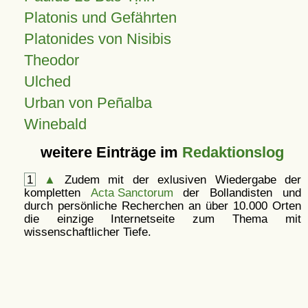
Platonis und Gefährten
Platonides von Nisibis
Theodor
Ulched
Urban von Peñalba
Winebald
weitere Einträge im
Redaktionslog
1
▲
Zudem mit der exlusiven Wiedergabe der
kompletten
Acta Sanctorum
der Bollandisten und
durch persönliche Recherchen an über 10.000 Orten
die einzige Internetseite zum Thema mit
wissenschaftlicher Tiefe.