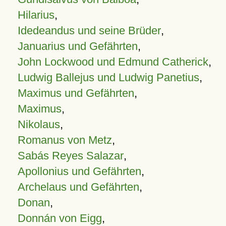
Hilarius
,
Idedeandus und seine Brüder
,
Januarius und Gefährten
,
John Lockwood und Edmund Catherick
,
Ludwig Ballejus und Ludwig Panetius
,
Maximus und Gefährten
,
Maximus
,
Nikolaus
,
Romanus von Metz
,
Sabás Reyes Salazar
,
Apollonius und Gefährten
,
Archelaus und Gefährten
,
Donan
,
Donnán von Eigg
,