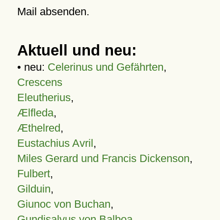
Mail absenden.
Aktuell und neu:
• neu:
Celerinus und Gefährten
,
Crescens
Eleutherius
,
Ælfleda
,
Æthelred
,
Eustachius Avril
,
Miles Gerard und Francis Dickenson
,
Fulbert
,
Gilduin
,
Giunoc von Buchan
,
Gundisalvus von Balboa
,