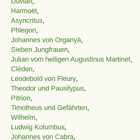
Duvian
,
Harmoët
,
Asyncritus
,
Phlegon
,
Johannes von Organyà
,
Sieben Jungfrauen
,
Julian vom heiligen Augustinus Martinet
,
Cléden
,
Leodebold von Fleury
,
Theodor und Pausilypus
,
Pitrion
,
Timotheus und Gefährten
,
Wilhelm
,
Ludwig Kolumbus
,
Johannes von Cabra
,