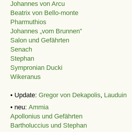
Johannes von Arcu
Beatrix von Bello-monte
Pharmuthios
Johannes
vom Brunnen
Salon und Gefährten
Senach
Stephan
Sympronian Ducki
Wikeranus
• Update:
Gregor von Dekapolis
,
Lauduin
• neu:
Ammia
Apollonius und Gefährten
Bartholuccius und Stephan