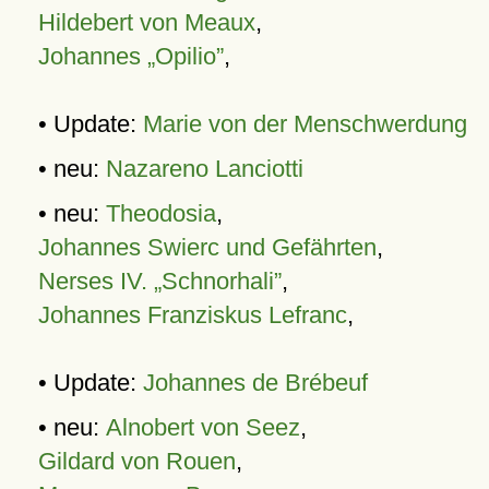
Hildebert von Meaux
,
Johannes „Opilio”
,
• Update:
Marie von der Menschwerdung
• neu:
Nazareno Lanciotti
• neu:
Theodosia
,
Johannes Swierc und Gefährten
,
Nerses IV. „Schnorhali”
,
Johannes Franziskus Lefranc
,
• Update:
Johannes de Brébeuf
• neu:
Alnobert von Seez
,
Gildard von Rouen
,