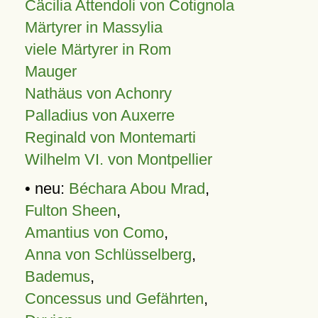
Cäcilia Attendoli von Cotignola
Märtyrer in Massylia
viele Märtyrer in Rom
Mauger
Nathäus von Achonry
Palladius von Auxerre
Reginald von Montemarti
Wilhelm VI. von Montpellier
• neu:
Béchara Abou Mrad
,
Fulton Sheen
,
Amantius von Como
,
Anna von Schlüsselberg
,
Bademus
,
Concessus und Gefährten
,