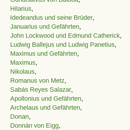
Hilarius
,
Idedeandus und seine Brüder
,
Januarius und Gefährten
,
John Lockwood und Edmund Catherick
,
Ludwig Ballejus und Ludwig Panetius
,
Maximus und Gefährten
,
Maximus
,
Nikolaus
,
Romanus von Metz
,
Sabás Reyes Salazar
,
Apollonius und Gefährten
,
Archelaus und Gefährten
,
Donan
,
Donnán von Eigg
,