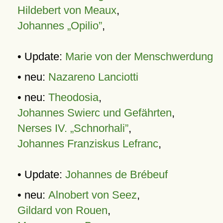
Hildebert von Meaux
,
Johannes „Opilio”
,
• Update:
Marie von der Menschwerdung
• neu:
Nazareno Lanciotti
• neu:
Theodosia
,
Johannes Swierc und Gefährten
,
Nerses IV. „Schnorhali”
,
Johannes Franziskus Lefranc
,
• Update:
Johannes de Brébeuf
• neu:
Alnobert von Seez
,
Gildard von Rouen
,