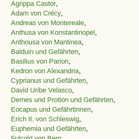
Agrippa Castor
,
Adam von Crécy
,
Andreas von Montereale
,
Anthusa von Konstantinopel
,
Anthousa von Mantinea
,
Balduin und Gefährten
,
Basilius von Parion
,
Kedron von Alexandria
,
Cyprianus und Gefährten
,
David Uribe Velasco
,
Demes und Protion und Gefährten
,
Eocapus und Gefährtinnen
,
Erich II. von Schleswig
,
Euphemia und Gefährten
,
Fulcold von Bern
,