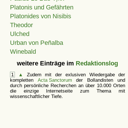
Platonis und Gefährten
Platonides von Nisibis
Theodor
Ulched
Urban von Peñalba
Winebald
weitere Einträge im
Redaktionslog
1
▲
Zudem mit der exlusiven Wiedergabe der
kompletten
Acta Sanctorum
der Bollandisten und
durch persönliche Recherchen an über 10.000 Orten
die einzige Internetseite zum Thema mit
wissenschaftlicher Tiefe.