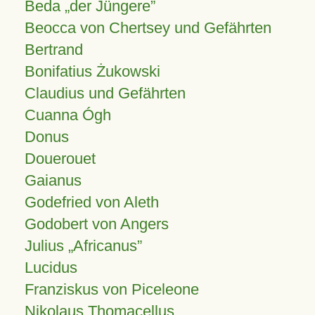
Beda „der Jüngere”
Beocca von Chertsey und Gefährten
Bertrand
Bonifatius Żukowski
Claudius und Gefährten
Cuanna Ógh
Donus
Douerouet
Gaianus
Godefried von Aleth
Godobert von Angers
Julius
Africanus
Lucidus
Franziskus von Piceleone
Nikolaus Thomacellus