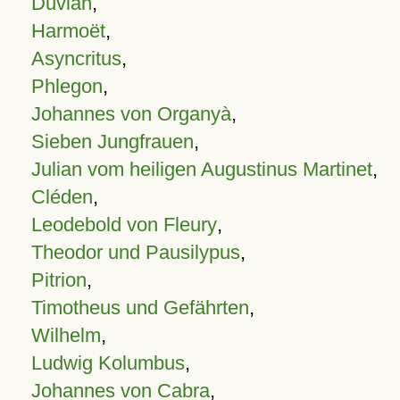
Duvian
,
Harmoët
,
Asyncritus
,
Phlegon
,
Johannes von Organyà
,
Sieben Jungfrauen
,
Julian vom heiligen Augustinus Martinet
,
Cléden
,
Leodebold von Fleury
,
Theodor und Pausilypus
,
Pitrion
,
Timotheus und Gefährten
,
Wilhelm
,
Ludwig Kolumbus
,
Johannes von Cabra
,