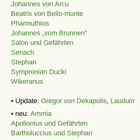
Johannes von Arcu
Beatrix von Bello-monte
Pharmuthios
Johannes
vom Brunnen
Salon und Gefährten
Senach
Stephan
Sympronian Ducki
Wikeranus
• Update:
Gregor von Dekapolis
,
Lauduin
• neu:
Ammia
Apollonius und Gefährten
Bartholuccius und Stephan