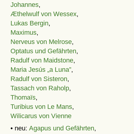
Johannes
,
Æthelwulf von Wessex
,
Lukas Bergin
,
Maximus
,
Nerveus von Melrose
,
Optatus und Gefährten
,
Radulf von Maidstone
,
Maria Jesús „a Luna”
,
Radulf von Sisteron
,
Tassach von Raholp
,
Thomaïs
,
Turibius von Le Mans
,
Wilicarus von Vienne
• neu:
Agapus und Gefährten
,