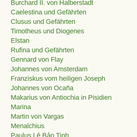
Burchard II. von Halberstadt
Caelestina und Gefährten
Clusus und Gefährten
Timotheus und Diogenes
Elstan
Rufina und Gefährten
Gennard von Flay
Johannes von Amsterdam
Franziskus vom heiligen Joseph
Johannes von Ocaña
Makarius von Antiochia in Pisidien
Marina
Martin von Vargas
Menalchius
Paulus Lê Bảo Tịnh