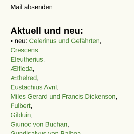
Mail absenden.
Aktuell und neu:
• neu:
Celerinus und Gefährten
,
Crescens
Eleutherius
,
Ælfleda
,
Æthelred
,
Eustachius Avril
,
Miles Gerard und Francis Dickenson
,
Fulbert
,
Gilduin
,
Giunoc von Buchan
,
Gundisalvus von Balboa
,