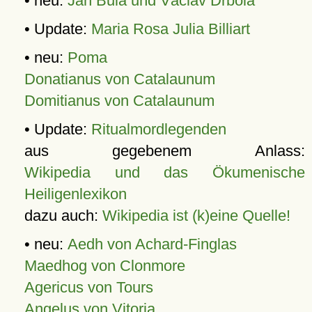
• neu:
Jan Bula und Václav Drbola
• Update:
Maria Rosa Julia Billiart
• neu:
Poma
Donatianus von Catalaunum
Domitianus von Catalaunum
• Update:
Ritualmordlegenden
aus gegebenem Anlass:
Wikipedia und das Ökumenische
Heiligenlexikon
dazu auch:
Wikipedia ist (k)eine Quelle!
• neu:
Aedh von Achard-Finglas
Maedhog von Clonmore
Agericus von Tours
Angelus von Vitoria