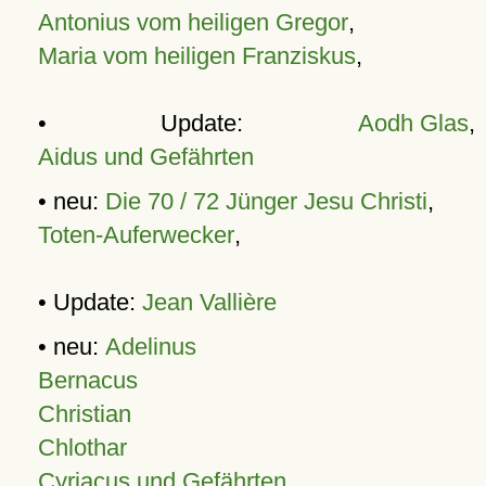
Antonius vom heiligen Gregor
,
Maria vom heiligen Franziskus
,
• Update:
Aodh Glas
,
Aidus und Gefährten
• neu:
Die 70 / 72 Jünger Jesu Christi
,
Toten-Auferwecker
,
• Update:
Jean Vallière
• neu:
Adelinus
Bernacus
Christian
Chlothar
Cyriacus und Gefährten