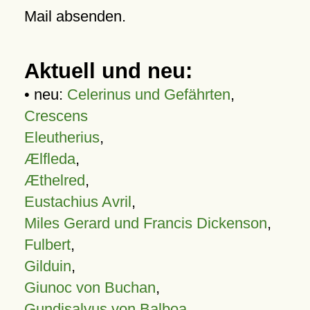
Mail absenden.
Aktuell und neu:
• neu:
Celerinus und Gefährten
,
Crescens
Eleutherius
,
Ælfleda
,
Æthelred
,
Eustachius Avril
,
Miles Gerard und Francis Dickenson
,
Fulbert
,
Gilduin
,
Giunoc von Buchan
,
Gundisalvus von Balboa
,