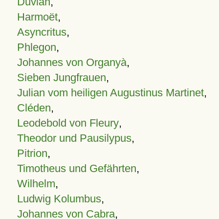
Duvian
,
Harmoët
,
Asyncritus
,
Phlegon
,
Johannes von Organyà
,
Sieben Jungfrauen
,
Julian vom heiligen Augustinus Martinet
,
Cléden
,
Leodebold von Fleury
,
Theodor und Pausilypus
,
Pitrion
,
Timotheus und Gefährten
,
Wilhelm
,
Ludwig Kolumbus
,
Johannes von Cabra
,