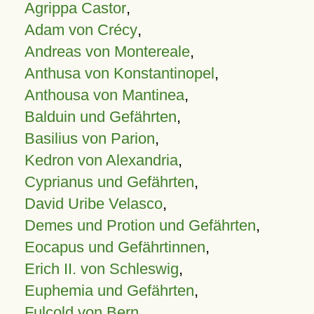
Agrippa Castor
,
Adam von Crécy
,
Andreas von Montereale
,
Anthusa von Konstantinopel
,
Anthousa von Mantinea
,
Balduin und Gefährten
,
Basilius von Parion
,
Kedron von Alexandria
,
Cyprianus und Gefährten
,
David Uribe Velasco
,
Demes und Protion und Gefährten
,
Eocapus und Gefährtinnen
,
Erich II. von Schleswig
,
Euphemia und Gefährten
,
Fulcold von Bern
,