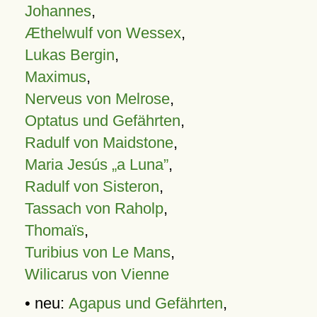
Johannes
,
Æthelwulf von Wessex
,
Lukas Bergin
,
Maximus
,
Nerveus von Melrose
,
Optatus und Gefährten
,
Radulf von Maidstone
,
Maria Jesús „a Luna”
,
Radulf von Sisteron
,
Tassach von Raholp
,
Thomaïs
,
Turibius von Le Mans
,
Wilicarus von Vienne
• neu:
Agapus und Gefährten
,