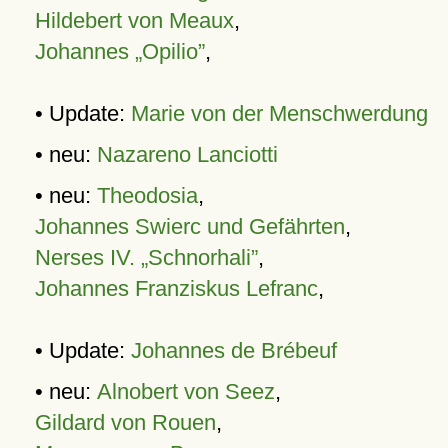
Hildebert von Meaux
,
Johannes „Opilio”
,
• Update:
Marie von der Menschwerdung
• neu:
Nazareno Lanciotti
• neu:
Theodosia
,
Johannes Swierc und Gefährten
,
Nerses IV. „Schnorhali”
,
Johannes Franziskus Lefranc
,
• Update:
Johannes de Brébeuf
• neu:
Alnobert von Seez
,
Gildard von Rouen
,