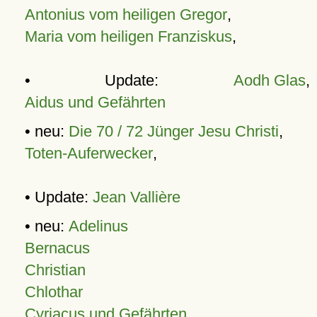
Antonius vom heiligen Gregor
,
Maria vom heiligen Franziskus
,
• Update:
Aodh Glas
,
Aidus und Gefährten
• neu:
Die 70 / 72 Jünger Jesu Christi
,
Toten-Auferwecker
,
• Update:
Jean Vallière
• neu:
Adelinus
Bernacus
Christian
Chlothar
Cyriacus und Gefährten