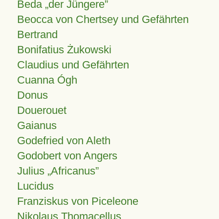
Beda „der Jüngere”
Beocca von Chertsey und Gefährten
Bertrand
Bonifatius Żukowski
Claudius und Gefährten
Cuanna Ógh
Donus
Douerouet
Gaianus
Godefried von Aleth
Godobert von Angers
Julius
Africanus
Lucidus
Franziskus von Piceleone
Nikolaus Thomacellus