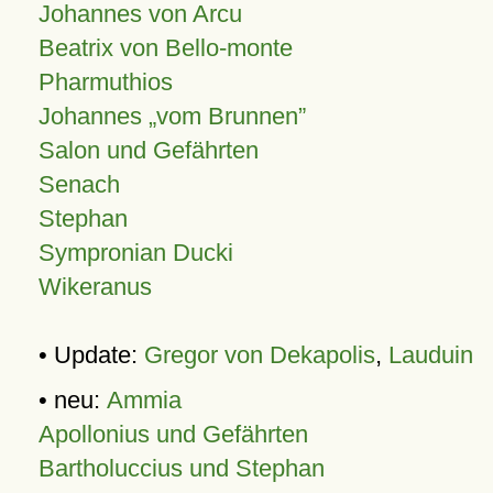
Johannes von Arcu
Beatrix von Bello-monte
Pharmuthios
Johannes
vom Brunnen
Salon und Gefährten
Senach
Stephan
Sympronian Ducki
Wikeranus
• Update:
Gregor von Dekapolis
,
Lauduin
• neu:
Ammia
Apollonius und Gefährten
Bartholuccius und Stephan