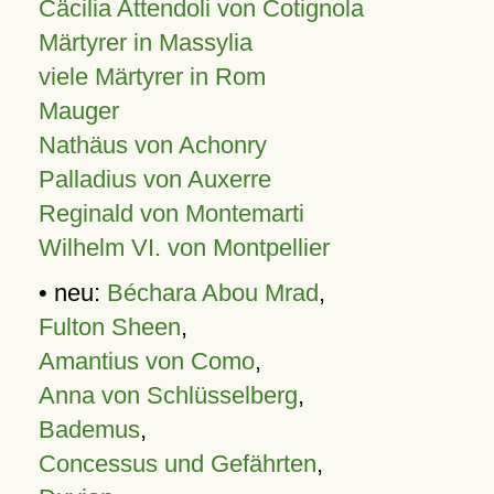
Cäcilia Attendoli von Cotignola
Märtyrer in Massylia
viele Märtyrer in Rom
Mauger
Nathäus von Achonry
Palladius von Auxerre
Reginald von Montemarti
Wilhelm VI. von Montpellier
• neu:
Béchara Abou Mrad
,
Fulton Sheen
,
Amantius von Como
,
Anna von Schlüsselberg
,
Bademus
,
Concessus und Gefährten
,