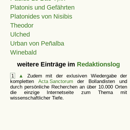
Platonis und Gefährten
Platonides von Nisibis
Theodor
Ulched
Urban von Peñalba
Winebald
weitere Einträge im
Redaktionslog
1
▲
Zudem mit der exlusiven Wiedergabe der
kompletten
Acta Sanctorum
der Bollandisten und
durch persönliche Recherchen an über 10.000 Orten
die einzige Internetseite zum Thema mit
wissenschaftlicher Tiefe.