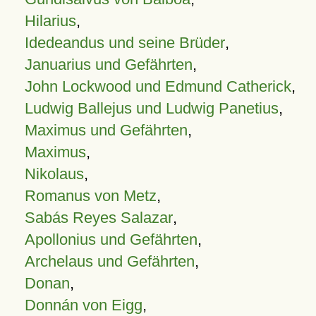
Hilarius
,
Idedeandus und seine Brüder
,
Januarius und Gefährten
,
John Lockwood und Edmund Catherick
,
Ludwig Ballejus und Ludwig Panetius
,
Maximus und Gefährten
,
Maximus
,
Nikolaus
,
Romanus von Metz
,
Sabás Reyes Salazar
,
Apollonius und Gefährten
,
Archelaus und Gefährten
,
Donan
,
Donnán von Eigg
,