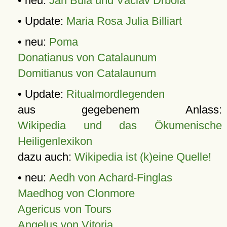
• neu:
Jan Bula und Václav Drbola
• Update:
Maria Rosa Julia Billiart
• neu:
Poma
Donatianus von Catalaunum
Domitianus von Catalaunum
• Update:
Ritualmordlegenden
aus gegebenem Anlass:
Wikipedia und das Ökumenische
Heiligenlexikon
dazu auch:
Wikipedia ist (k)eine Quelle!
• neu:
Aedh von Achard-Finglas
Maedhog von Clonmore
Agericus von Tours
Angelus von Vitoria