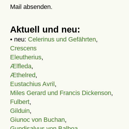
Mail absenden.
Aktuell und neu:
• neu:
Celerinus und Gefährten
,
Crescens
Eleutherius
,
Ælfleda
,
Æthelred
,
Eustachius Avril
,
Miles Gerard und Francis Dickenson
,
Fulbert
,
Gilduin
,
Giunoc von Buchan
,
Gundisalvus von Balboa
,