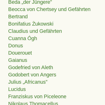
Beda „der Jüngere”
Beocca von Chertsey und Gefährten
Bertrand
Bonifatius Żukowski
Claudius und Gefährten
Cuanna Ógh
Donus
Douerouet
Gaianus
Godefried von Aleth
Godobert von Angers
Julius
Africanus
Lucidus
Franziskus von Piceleone
Nikolaus Thomacellus