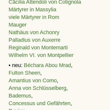
Cäcilia Attendoli von Cotignola
Märtyrer in Massylia
viele Märtyrer in Rom
Mauger
Nathäus von Achonry
Palladius von Auxerre
Reginald von Montemarti
Wilhelm VI. von Montpellier
• neu:
Béchara Abou Mrad
,
Fulton Sheen
,
Amantius von Como
,
Anna von Schlüsselberg
,
Bademus
,
Concessus und Gefährten
,