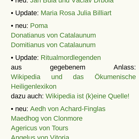
• neu:
Jan Bula und Václav Drbola
• Update:
Maria Rosa Julia Billiart
• neu:
Poma
Donatianus von Catalaunum
Domitianus von Catalaunum
• Update:
Ritualmordlegenden
aus gegebenem Anlass:
Wikipedia und das Ökumenische
Heiligenlexikon
dazu auch:
Wikipedia ist (k)eine Quelle!
• neu:
Aedh von Achard-Finglas
Maedhog von Clonmore
Agericus von Tours
Angelus von Vitoria