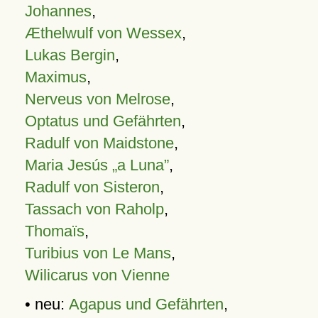
Johannes
,
Æthelwulf von Wessex
,
Lukas Bergin
,
Maximus
,
Nerveus von Melrose
,
Optatus und Gefährten
,
Radulf von Maidstone
,
Maria Jesús „a Luna”
,
Radulf von Sisteron
,
Tassach von Raholp
,
Thomaïs
,
Turibius von Le Mans
,
Wilicarus von Vienne
• neu:
Agapus und Gefährten
,