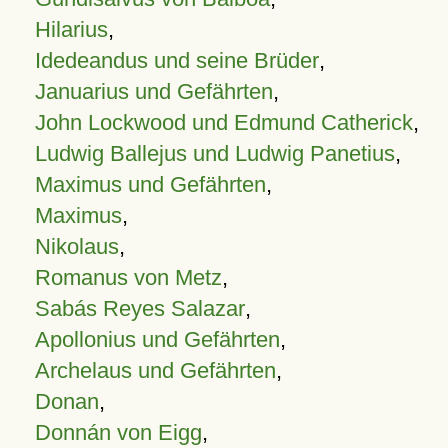
Hilarius
,
Idedeandus und seine Brüder
,
Januarius und Gefährten
,
John Lockwood und Edmund Catherick
,
Ludwig Ballejus und Ludwig Panetius
,
Maximus und Gefährten
,
Maximus
,
Nikolaus
,
Romanus von Metz
,
Sabás Reyes Salazar
,
Apollonius und Gefährten
,
Archelaus und Gefährten
,
Donan
,
Donnán von Eigg
,