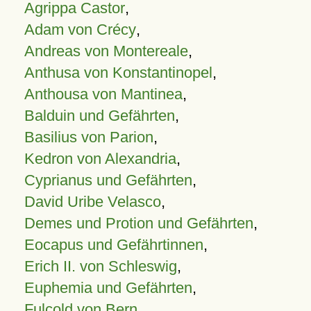
Agrippa Castor
,
Adam von Crécy
,
Andreas von Montereale
,
Anthusa von Konstantinopel
,
Anthousa von Mantinea
,
Balduin und Gefährten
,
Basilius von Parion
,
Kedron von Alexandria
,
Cyprianus und Gefährten
,
David Uribe Velasco
,
Demes und Protion und Gefährten
,
Eocapus und Gefährtinnen
,
Erich II. von Schleswig
,
Euphemia und Gefährten
,
Fulcold von Bern
,