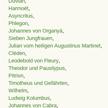
Duvian
,
Harmoët
,
Asyncritus
,
Phlegon
,
Johannes von Organyà
,
Sieben Jungfrauen
,
Julian vom heiligen Augustinus Martinet
,
Cléden
,
Leodebold von Fleury
,
Theodor und Pausilypus
,
Pitrion
,
Timotheus und Gefährten
,
Wilhelm
,
Ludwig Kolumbus
,
Johannes von Cabra
,