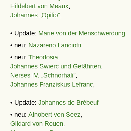
Hildebert von Meaux
,
Johannes „Opilio”
,
• Update:
Marie von der Menschwerdung
• neu:
Nazareno Lanciotti
• neu:
Theodosia
,
Johannes Swierc und Gefährten
,
Nerses IV. „Schnorhali”
,
Johannes Franziskus Lefranc
,
• Update:
Johannes de Brébeuf
• neu:
Alnobert von Seez
,
Gildard von Rouen
,