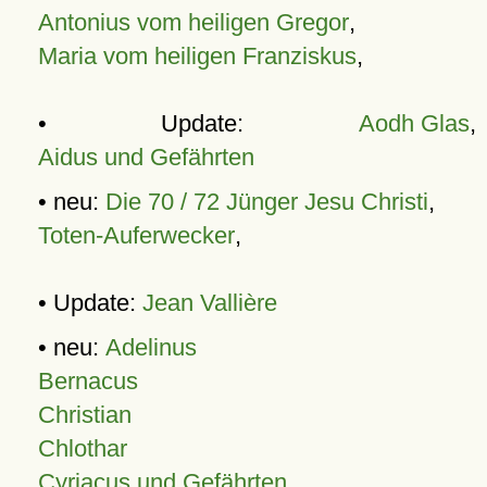
Antonius vom heiligen Gregor
,
Maria vom heiligen Franziskus
,
• Update:
Aodh Glas
,
Aidus und Gefährten
• neu:
Die 70 / 72 Jünger Jesu Christi
,
Toten-Auferwecker
,
• Update:
Jean Vallière
• neu:
Adelinus
Bernacus
Christian
Chlothar
Cyriacus und Gefährten