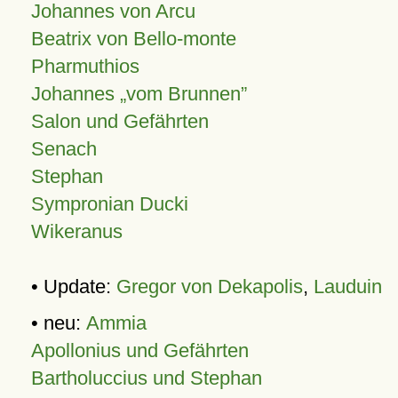
Johannes von Arcu
Beatrix von Bello-monte
Pharmuthios
Johannes
vom Brunnen
Salon und Gefährten
Senach
Stephan
Sympronian Ducki
Wikeranus
• Update:
Gregor von Dekapolis
,
Lauduin
• neu:
Ammia
Apollonius und Gefährten
Bartholuccius und Stephan