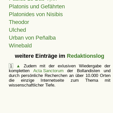
Platonis und Gefährten
Platonides von Nisibis
Theodor
Ulched
Urban von Peñalba
Winebald
weitere Einträge im
Redaktionslog
1
▲
Zudem mit der exlusiven Wiedergabe der
kompletten
Acta Sanctorum
der Bollandisten und
durch persönliche Recherchen an über 10.000 Orten
die einzige Internetseite zum Thema mit
wissenschaftlicher Tiefe.