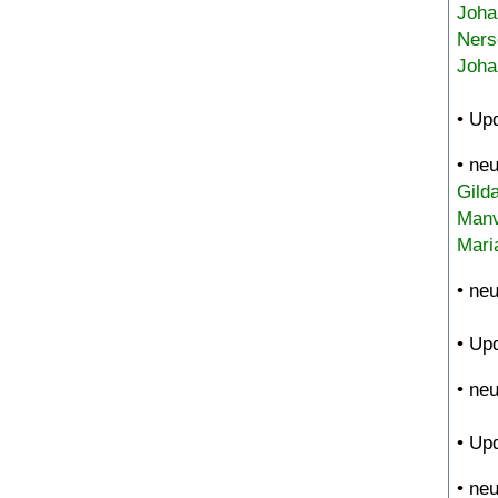
Joha
Ners
Joha
• Up
• ne
Gild
Manv
Mari
• ne
• Up
• ne
• Up
• ne