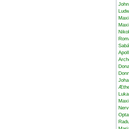
John
Ludw
Maxi
Max
Niko
Roma
Sabá
Apol
Arch
Don
Donn
Joha
Æthe
Luka
Max
Nerv
Opta
Radu
Mari