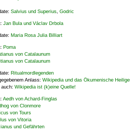
date:
Salvius und Superius
,
Godric
u:
Jan Bula und Václav Drbola
date:
Maria Rosa Julia Billiart
u:
Poma
tianus von Catalaunum
tianus von Catalaunum
date:
Ritualmordlegenden
gegebenem Anlass:
Wikipedia und das Ökumenische Heilige
 auch:
Wikipedia ist (k)eine Quelle!
u:
Aedh von Achard-Finglas
hog von Clonmore
icus von Tours
lus von Vitoria
ianus und Gefährten