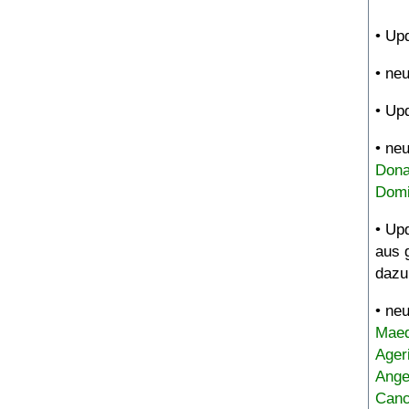
• Up
• ne
• Up
• ne
Dona
Domi
• Up
aus 
dazu
• ne
Maed
Ager
Ange
Canc