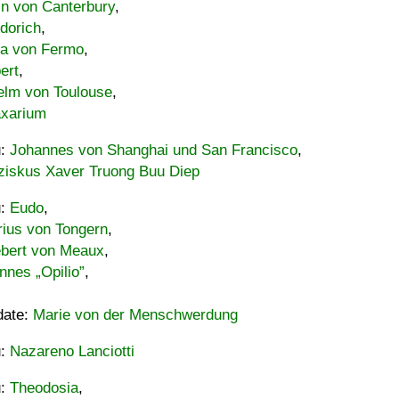
in von Canterbury
,
dorich
,
ia von Fermo
,
ert
,
elm von Toulouse
,
xarium
u:
Johannes von Shanghai und San Francisco
,
ziskus Xaver Truong Buu Diep
u:
Eudo
,
rius von Tongern
,
ebert von Meaux
,
nnes „Opilio”
,
date:
Marie von der Menschwerdung
u:
Nazareno Lanciotti
u:
Theodosia
,