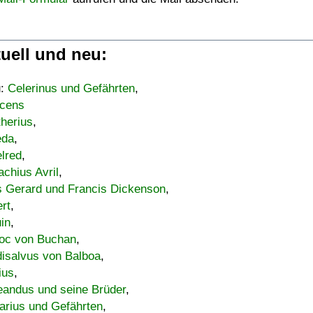
uell und neu:
u:
Celerinus und Gefährten
,
cens
therius
,
eda
,
lred
,
achius Avril
,
s Gerard und Francis Dickenson
,
ert
,
uin
,
oc von Buchan
,
isalvus von Balboa
,
ius
,
eandus und seine Brüder
,
arius und Gefährten
,