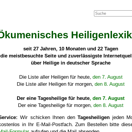
Ökumenisches Heiligenlexi
seit
27 Jahren, 10 Monaten und 22 Tagen
die meistbesuchte Seite und zuverlässigste Internetque
über Heilige in deutscher Sprache
Die Liste aller Heiligen für heute,
den 7. August
Die Liste aller Heiligen für morgen,
den 8. August
Der eine Tagesheilige für heute
, den 7. August
Der eine Tagesheilige für morgen
, den 8. August
Service:
Wir schicken Ihnen den
Tagesheiligen
jeden Mo
kostenlos in Ihr E-Mail-Postfach. Zum Bestellen bitte die
Mail-Formular
aufrufen und die Mail absenden.