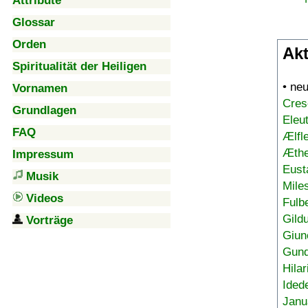
Attribute
Glossar
Orden
Akt
Spiritualität der Heiligen
• ne
Vornamen
Cres
Grundlagen
Eleu
FAQ
Ælfl
Æthe
Impressum
Eust
Musik
Mile
Videos
Fulb
Gild
Vorträge
Giun
Gund
Hilar
Ided
Janu