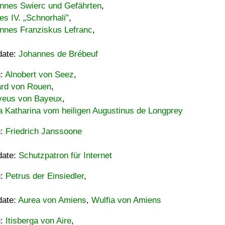
nnes Swierc und Gefährten
,
es IV. „Schnorhali”
,
nnes Franziskus Lefranc
,
date:
Johannes de Brébeuf
u:
Alnobert von Seez
,
ard von Rouen
,
eus von Bayeux
,
a Katharina vom heiligen Augustinus de Longprey
u:
Friedrich Janssoone
date:
Schutzpatron für Internet
u:
Petrus der Einsiedler
,
date:
Aurea von Amiens
,
Wulfia von Amiens
u:
Itisberga von Aire
,