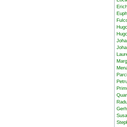
Eric
Euph
Fulc
Hug
Hugo
Joha
Joha
Laur
Marg
Mena
Parc
Petr
Prim
Quar
Radu
Gerh
Sus
Step