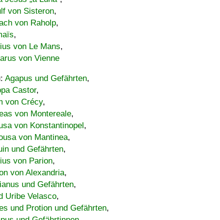
lf von Sisteron
,
ach von Raholp
,
maïs
,
bius von Le Mans
,
carus von Vienne
u:
Agapus und Gefährten
,
ppa Castor
,
 von Crécy
,
eas von Montereale
,
usa von Konstantinopel
,
ousa von Mantinea
,
uin und Gefährten
,
lius von Parion
,
on von Alexandria
,
ianus und Gefährten
,
d Uribe Velasco
,
s und Protion und Gefährten
,
pus und Gefährtinnen
,