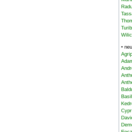
Radu
Tass
Tho
Turi
Wili
• ne
Agri
Adam
Andr
Anth
Anth
Bald
Basi
Kedr
Cypr
Davi
Deme
Eoca