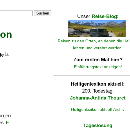
Suchen
Unser
Reise-Blog
:
kon
Reisen zu den Orten, an denen die Hei
lebten und verehrt werden.
lle
1
Zum ersten Mal hier?
Einführungstext anzeigen!
Heiligenlexikon aktuell:
200. Todestag:
Johanna-Antida Thouret
Heiligenlexikon aktuell-Archiv
rgen
ses
E-
Tageslosung