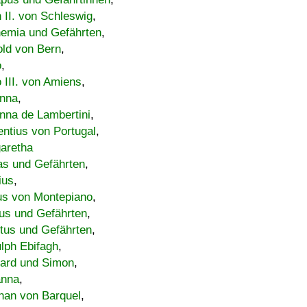
h II. von Schleswig
,
emia und Gefährten
,
old von Bern
,
o
,
 III. von Amiens
,
nna
,
nna de Lambertini
,
entius von Portugal
,
aretha
s und Gefährten
,
ius
,
us von Montepiano
,
us und Gefährten
,
tus und Gefährten
,
lph Ebifagh
,
ard und Simon
,
anna
,
han von Barquel
,