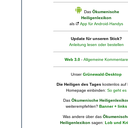
Das
Ökumenische
Heiligenlexikon
als
App für Android-Handys
Update für unseren Stick?
Anleitung lesen oder bestellen
Web 3.0
-
Allgemeine Kommentare
Unser
Grünewald-Desktop
Die Heiligen des Tages
kostenlos auf 
Homepage einbinden:
So geht es
Das
Ökumenische Heiligenlexiko
weiterempfehlen?
Banner + links
Was andere über das
Ökumenisch
Heiligenlexikon
sagen:
Lob und Kri