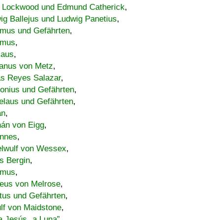
 Lockwood und Edmund Catherick
,
ig Ballejus und Ludwig Panetius
,
mus und Gefährten
,
imus
,
laus
,
nus von Metz
,
s Reyes Salazar
,
lonius und Gefährten
,
elaus und Gefährten
,
an
,
án von Eigg
,
nnes
,
lwulf von Wessex
,
s Bergin
,
imus
,
eus von Melrose
,
tus und Gefährten
,
lf von Maidstone
,
a Jesús „a Luna”
,