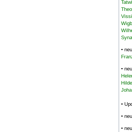
Tatw
Theo
Viss
Wigb
Wilh
Syna
• ne
Fran
• ne
Hele
Hild
Joha
• Up
• ne
• ne