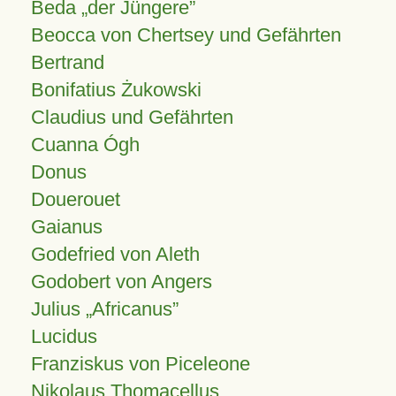
Beda „der Jüngere”
Beocca von Chertsey und Gefährten
Bertrand
Bonifatius Żukowski
Claudius und Gefährten
Cuanna Ógh
Donus
Douerouet
Gaianus
Godefried von Aleth
Godobert von Angers
Julius
Africanus
Lucidus
Franziskus von Piceleone
Nikolaus Thomacellus