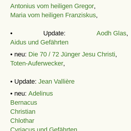
Antonius vom heiligen Gregor
,
Maria vom heiligen Franziskus
,
• Update:
Aodh Glas
,
Aidus und Gefährten
• neu:
Die 70 / 72 Jünger Jesu Christi
,
Toten-Auferwecker
,
• Update:
Jean Vallière
• neu:
Adelinus
Bernacus
Christian
Chlothar
Cyriacus und Gefährten