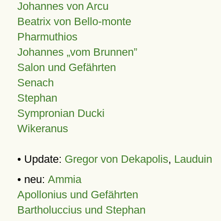
Johannes von Arcu
Beatrix von Bello-monte
Pharmuthios
Johannes
vom Brunnen
Salon und Gefährten
Senach
Stephan
Sympronian Ducki
Wikeranus
• Update:
Gregor von Dekapolis
,
Lauduin
• neu:
Ammia
Apollonius und Gefährten
Bartholuccius und Stephan