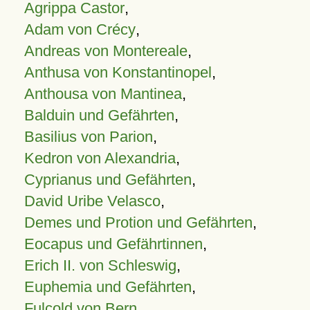
Agrippa Castor
,
Adam von Crécy
,
Andreas von Montereale
,
Anthusa von Konstantinopel
,
Anthousa von Mantinea
,
Balduin und Gefährten
,
Basilius von Parion
,
Kedron von Alexandria
,
Cyprianus und Gefährten
,
David Uribe Velasco
,
Demes und Protion und Gefährten
,
Eocapus und Gefährtinnen
,
Erich II. von Schleswig
,
Euphemia und Gefährten
,
Fulcold von Bern
,