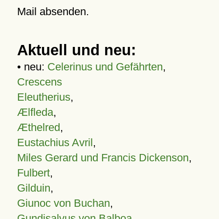
Mail absenden.
Aktuell und neu:
• neu:
Celerinus und Gefährten
,
Crescens
Eleutherius
,
Ælfleda
,
Æthelred
,
Eustachius Avril
,
Miles Gerard und Francis Dickenson
,
Fulbert
,
Gilduin
,
Giunoc von Buchan
,
Gundisalvus von Balboa
,