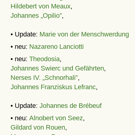
Hildebert von Meaux
,
Johannes „Opilio”
,
• Update:
Marie von der Menschwerdung
• neu:
Nazareno Lanciotti
• neu:
Theodosia
,
Johannes Swierc und Gefährten
,
Nerses IV. „Schnorhali”
,
Johannes Franziskus Lefranc
,
• Update:
Johannes de Brébeuf
• neu:
Alnobert von Seez
,
Gildard von Rouen
,