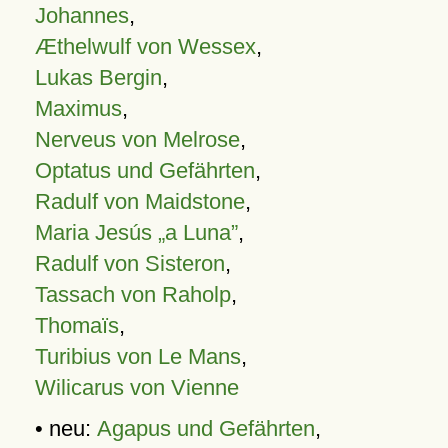
Johannes
,
Æthelwulf von Wessex
,
Lukas Bergin
,
Maximus
,
Nerveus von Melrose
,
Optatus und Gefährten
,
Radulf von Maidstone
,
Maria Jesús „a Luna”
,
Radulf von Sisteron
,
Tassach von Raholp
,
Thomaïs
,
Turibius von Le Mans
,
Wilicarus von Vienne
• neu:
Agapus und Gefährten
,