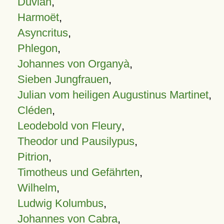
Duvian
,
Harmoët
,
Asyncritus
,
Phlegon
,
Johannes von Organyà
,
Sieben Jungfrauen
,
Julian vom heiligen Augustinus Martinet
,
Cléden
,
Leodebold von Fleury
,
Theodor und Pausilypus
,
Pitrion
,
Timotheus und Gefährten
,
Wilhelm
,
Ludwig Kolumbus
,
Johannes von Cabra
,