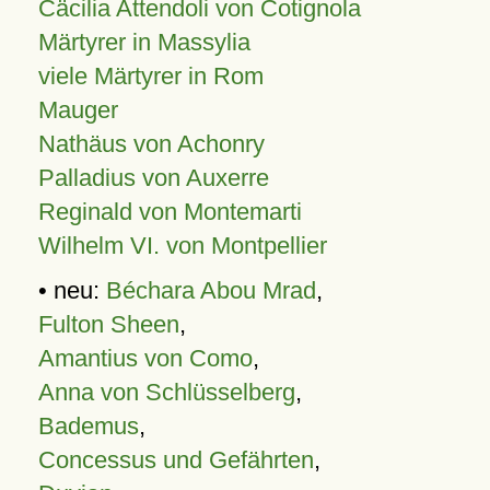
Cäcilia Attendoli von Cotignola
Märtyrer in Massylia
viele Märtyrer in Rom
Mauger
Nathäus von Achonry
Palladius von Auxerre
Reginald von Montemarti
Wilhelm VI. von Montpellier
• neu:
Béchara Abou Mrad
,
Fulton Sheen
,
Amantius von Como
,
Anna von Schlüsselberg
,
Bademus
,
Concessus und Gefährten
,