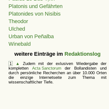
Platonis und Gefährten
Platonides von Nisibis
Theodor
Ulched
Urban von Peñalba
Winebald
weitere Einträge im
Redaktionslog
1
▲
Zudem mit der exlusiven Wiedergabe der
kompletten
Acta Sanctorum
der Bollandisten und
durch persönliche Recherchen an über 10.000 Orten
die einzige Internetseite zum Thema mit
wissenschaftlicher Tiefe.