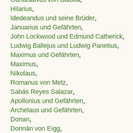
Hilarius
,
Idedeandus und seine Brüder
,
Januarius und Gefährten
,
John Lockwood und Edmund Catherick
,
Ludwig Ballejus und Ludwig Panetius
,
Maximus und Gefährten
,
Maximus
,
Nikolaus
,
Romanus von Metz
,
Sabás Reyes Salazar
,
Apollonius und Gefährten
,
Archelaus und Gefährten
,
Donan
,
Donnán von Eigg
,