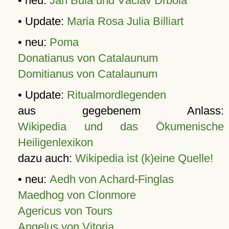
• neu:
Jan Bula und Václav Drbola
• Update:
Maria Rosa Julia Billiart
• neu:
Poma
Donatianus von Catalaunum
Domitianus von Catalaunum
• Update:
Ritualmordlegenden
aus gegebenem Anlass:
Wikipedia und das Ökumenische
Heiligenlexikon
dazu auch:
Wikipedia ist (k)eine Quelle!
• neu:
Aedh von Achard-Finglas
Maedhog von Clonmore
Agericus von Tours
Angelus von Vitoria