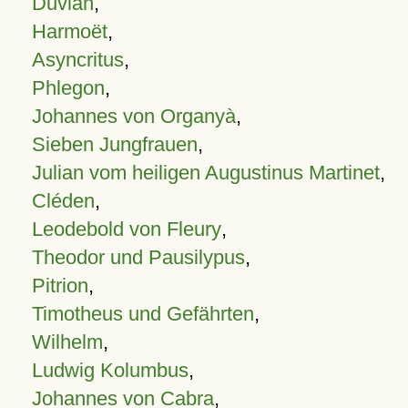
Duvian
,
Harmoët
,
Asyncritus
,
Phlegon
,
Johannes von Organyà
,
Sieben Jungfrauen
,
Julian vom heiligen Augustinus Martinet
,
Cléden
,
Leodebold von Fleury
,
Theodor und Pausilypus
,
Pitrion
,
Timotheus und Gefährten
,
Wilhelm
,
Ludwig Kolumbus
,
Johannes von Cabra
,