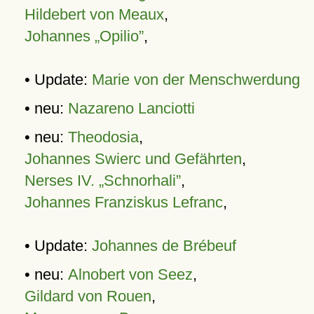
Hildebert von Meaux
,
Johannes „Opilio”
,
• Update:
Marie von der Menschwerdung
• neu:
Nazareno Lanciotti
• neu:
Theodosia
,
Johannes Swierc und Gefährten
,
Nerses IV. „Schnorhali”
,
Johannes Franziskus Lefranc
,
• Update:
Johannes de Brébeuf
• neu:
Alnobert von Seez
,
Gildard von Rouen
,