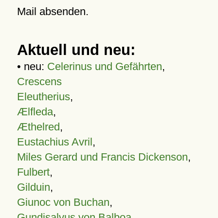
Mail absenden.
Aktuell und neu:
• neu:
Celerinus und Gefährten
,
Crescens
Eleutherius
,
Ælfleda
,
Æthelred
,
Eustachius Avril
,
Miles Gerard und Francis Dickenson
,
Fulbert
,
Gilduin
,
Giunoc von Buchan
,
Gundisalvus von Balboa
,