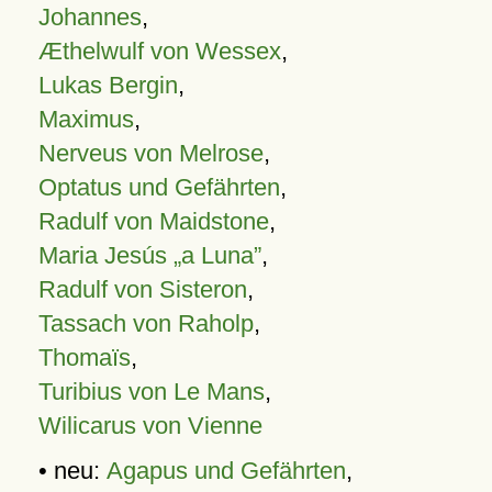
Johannes
,
Æthelwulf von Wessex
,
Lukas Bergin
,
Maximus
,
Nerveus von Melrose
,
Optatus und Gefährten
,
Radulf von Maidstone
,
Maria Jesús „a Luna”
,
Radulf von Sisteron
,
Tassach von Raholp
,
Thomaïs
,
Turibius von Le Mans
,
Wilicarus von Vienne
• neu:
Agapus und Gefährten
,