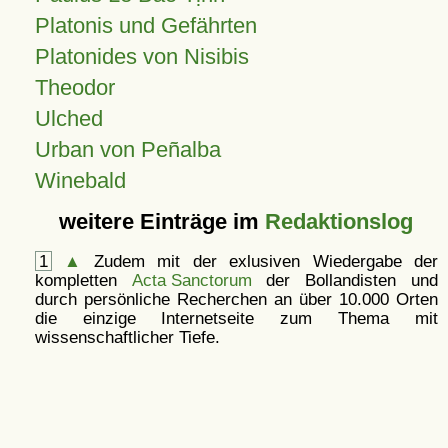
Platonis und Gefährten
Platonides von Nisibis
Theodor
Ulched
Urban von Peñalba
Winebald
weitere Einträge im
Redaktionslog
1
▲
Zudem mit der exlusiven Wiedergabe der
kompletten
Acta Sanctorum
der Bollandisten und
durch persönliche Recherchen an über 10.000 Orten
die einzige Internetseite zum Thema mit
wissenschaftlicher Tiefe.