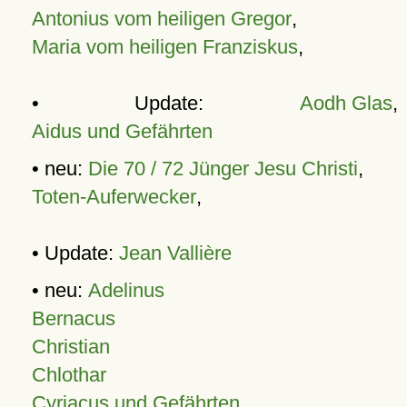
Antonius vom heiligen Gregor
,
Maria vom heiligen Franziskus
,
• Update:
Aodh Glas
,
Aidus und Gefährten
• neu:
Die 70 / 72 Jünger Jesu Christi
,
Toten-Auferwecker
,
• Update:
Jean Vallière
• neu:
Adelinus
Bernacus
Christian
Chlothar
Cyriacus und Gefährten