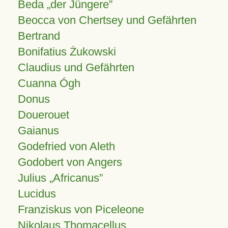
Beda „der Jüngere”
Beocca von Chertsey und Gefährten
Bertrand
Bonifatius Żukowski
Claudius und Gefährten
Cuanna Ógh
Donus
Douerouet
Gaianus
Godefried von Aleth
Godobert von Angers
Julius
Africanus
Lucidus
Franziskus von Piceleone
Nikolaus Thomacellus