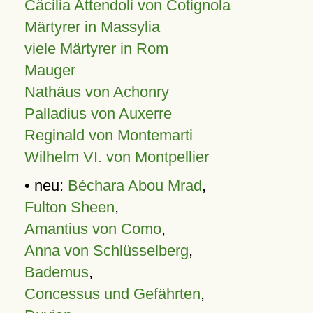
Cäcilia Attendoli von Cotignola
Märtyrer in Massylia
viele Märtyrer in Rom
Mauger
Nathäus von Achonry
Palladius von Auxerre
Reginald von Montemarti
Wilhelm VI. von Montpellier
• neu:
Béchara Abou Mrad
,
Fulton Sheen
,
Amantius von Como
,
Anna von Schlüsselberg
,
Bademus
,
Concessus und Gefährten
,