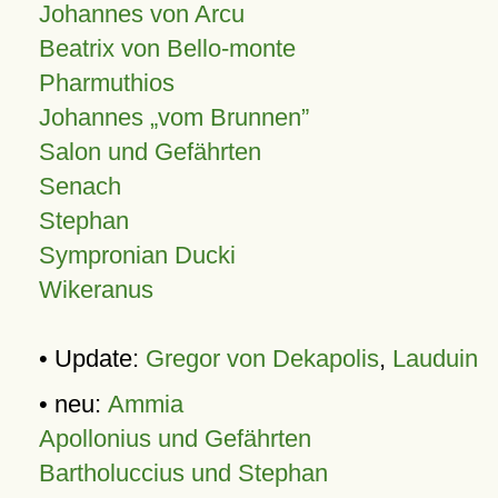
Johannes von Arcu
Beatrix von Bello-monte
Pharmuthios
Johannes
vom Brunnen
Salon und Gefährten
Senach
Stephan
Sympronian Ducki
Wikeranus
• Update:
Gregor von Dekapolis
,
Lauduin
• neu:
Ammia
Apollonius und Gefährten
Bartholuccius und Stephan