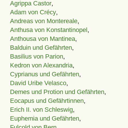
Agrippa Castor
,
Adam von Crécy
,
Andreas von Montereale
,
Anthusa von Konstantinopel
,
Anthousa von Mantinea
,
Balduin und Gefährten
,
Basilius von Parion
,
Kedron von Alexandria
,
Cyprianus und Gefährten
,
David Uribe Velasco
,
Demes und Protion und Gefährten
,
Eocapus und Gefährtinnen
,
Erich II. von Schleswig
,
Euphemia und Gefährten
,
Fulcold von Bern
,