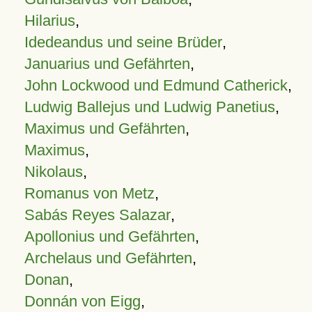
Hilarius
,
Idedeandus und seine Brüder
,
Januarius und Gefährten
,
John Lockwood und Edmund Catherick
,
Ludwig Ballejus und Ludwig Panetius
,
Maximus und Gefährten
,
Maximus
,
Nikolaus
,
Romanus von Metz
,
Sabás Reyes Salazar
,
Apollonius und Gefährten
,
Archelaus und Gefährten
,
Donan
,
Donnán von Eigg
,