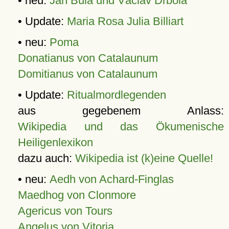
• neu:
Jan Bula und Václav Drbola
• Update:
Maria Rosa Julia Billiart
• neu:
Poma
Donatianus von Catalaunum
Domitianus von Catalaunum
• Update:
Ritualmordlegenden
aus gegebenem Anlass:
Wikipedia und das Ökumenische
Heiligenlexikon
dazu auch:
Wikipedia ist (k)eine Quelle!
• neu:
Aedh von Achard-Finglas
Maedhog von Clonmore
Agericus von Tours
Angelus von Vitoria