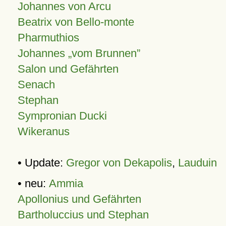
Johannes von Arcu
Beatrix von Bello-monte
Pharmuthios
Johannes
vom Brunnen
Salon und Gefährten
Senach
Stephan
Sympronian Ducki
Wikeranus
• Update:
Gregor von Dekapolis
,
Lauduin
• neu:
Ammia
Apollonius und Gefährten
Bartholuccius und Stephan