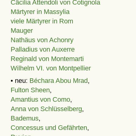
Cäcilia Attendoli von Cotignola
Märtyrer in Massylia
viele Märtyrer in Rom
Mauger
Nathäus von Achonry
Palladius von Auxerre
Reginald von Montemarti
Wilhelm VI. von Montpellier
• neu:
Béchara Abou Mrad
,
Fulton Sheen
,
Amantius von Como
,
Anna von Schlüsselberg
,
Bademus
,
Concessus und Gefährten
,