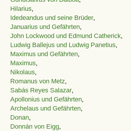
Hilarius
,
Idedeandus und seine Brüder
,
Januarius und Gefährten
,
John Lockwood und Edmund Catherick
,
Ludwig Ballejus und Ludwig Panetius
,
Maximus und Gefährten
,
Maximus
,
Nikolaus
,
Romanus von Metz
,
Sabás Reyes Salazar
,
Apollonius und Gefährten
,
Archelaus und Gefährten
,
Donan
,
Donnán von Eigg
,