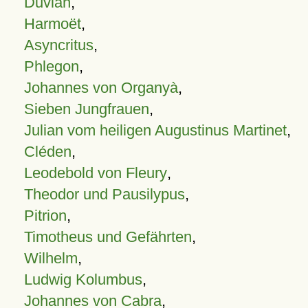
Duvian
,
Harmoët
,
Asyncritus
,
Phlegon
,
Johannes von Organyà
,
Sieben Jungfrauen
,
Julian vom heiligen Augustinus Martinet
,
Cléden
,
Leodebold von Fleury
,
Theodor und Pausilypus
,
Pitrion
,
Timotheus und Gefährten
,
Wilhelm
,
Ludwig Kolumbus
,
Johannes von Cabra
,