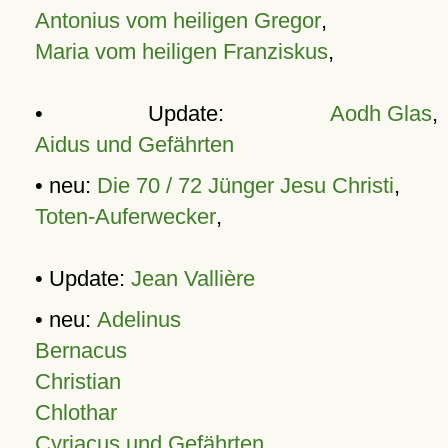
Antonius vom heiligen Gregor
,
Maria vom heiligen Franziskus
,
• Update:
Aodh Glas
,
Aidus und Gefährten
• neu:
Die 70 / 72 Jünger Jesu Christi
,
Toten-Auferwecker
,
• Update:
Jean Vallière
• neu:
Adelinus
Bernacus
Christian
Chlothar
Cyriacus und Gefährten