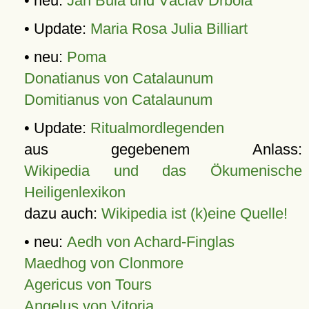
• neu:
Jan Bula und Václav Drbola
• Update:
Maria Rosa Julia Billiart
• neu:
Poma
Donatianus von Catalaunum
Domitianus von Catalaunum
• Update:
Ritualmordlegenden
aus gegebenem Anlass:
Wikipedia und das Ökumenische
Heiligenlexikon
dazu auch:
Wikipedia ist (k)eine Quelle!
• neu:
Aedh von Achard-Finglas
Maedhog von Clonmore
Agericus von Tours
Angelus von Vitoria