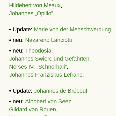
Hildebert von Meaux
,
Johannes „Opilio”
,
• Update:
Marie von der Menschwerdung
• neu:
Nazareno Lanciotti
• neu:
Theodosia
,
Johannes Swierc und Gefährten
,
Nerses IV. „Schnorhali”
,
Johannes Franziskus Lefranc
,
• Update:
Johannes de Brébeuf
• neu:
Alnobert von Seez
,
Gildard von Rouen
,