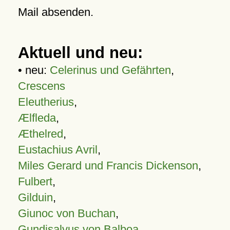
Mail absenden.
Aktuell und neu:
• neu:
Celerinus und Gefährten
,
Crescens
Eleutherius
,
Ælfleda
,
Æthelred
,
Eustachius Avril
,
Miles Gerard und Francis Dickenson
,
Fulbert
,
Gilduin
,
Giunoc von Buchan
,
Gundisalvus von Balboa
,