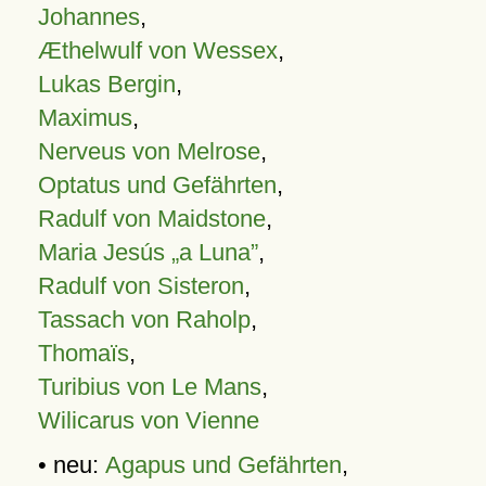
Johannes
,
Æthelwulf von Wessex
,
Lukas Bergin
,
Maximus
,
Nerveus von Melrose
,
Optatus und Gefährten
,
Radulf von Maidstone
,
Maria Jesús „a Luna”
,
Radulf von Sisteron
,
Tassach von Raholp
,
Thomaïs
,
Turibius von Le Mans
,
Wilicarus von Vienne
• neu:
Agapus und Gefährten
,