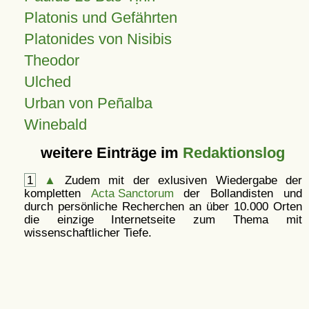
Platonis und Gefährten
Platonides von Nisibis
Theodor
Ulched
Urban von Peñalba
Winebald
weitere Einträge im
Redaktionslog
1
▲
Zudem mit der exlusiven Wiedergabe der
kompletten
Acta Sanctorum
der Bollandisten und
durch persönliche Recherchen an über 10.000 Orten
die einzige Internetseite zum Thema mit
wissenschaftlicher Tiefe.