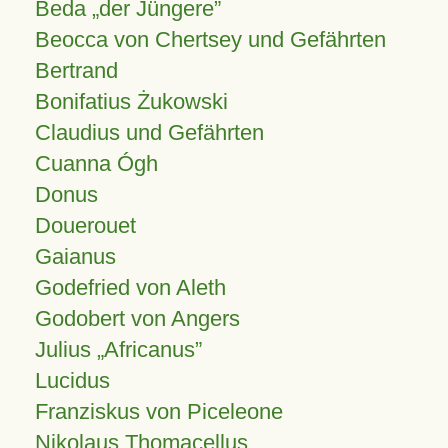
Beda „der Jüngere”
Beocca von Chertsey und Gefährten
Bertrand
Bonifatius Żukowski
Claudius und Gefährten
Cuanna Ógh
Donus
Douerouet
Gaianus
Godefried von Aleth
Godobert von Angers
Julius
Africanus
Lucidus
Franziskus von Piceleone
Nikolaus Thomacellus