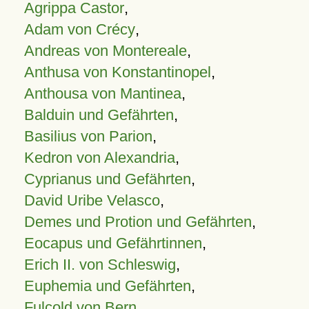
Agrippa Castor
,
Adam von Crécy
,
Andreas von Montereale
,
Anthusa von Konstantinopel
,
Anthousa von Mantinea
,
Balduin und Gefährten
,
Basilius von Parion
,
Kedron von Alexandria
,
Cyprianus und Gefährten
,
David Uribe Velasco
,
Demes und Protion und Gefährten
,
Eocapus und Gefährtinnen
,
Erich II. von Schleswig
,
Euphemia und Gefährten
,
Fulcold von Bern
,