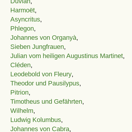
Duvian
,
Harmoët
,
Asyncritus
,
Phlegon
,
Johannes von Organyà
,
Sieben Jungfrauen
,
Julian vom heiligen Augustinus Martinet
,
Cléden
,
Leodebold von Fleury
,
Theodor und Pausilypus
,
Pitrion
,
Timotheus und Gefährten
,
Wilhelm
,
Ludwig Kolumbus
,
Johannes von Cabra
,