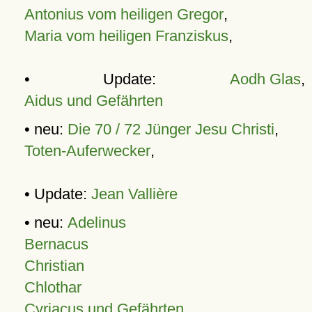
Antonius vom heiligen Gregor
,
Maria vom heiligen Franziskus
,
• Update:
Aodh Glas
,
Aidus und Gefährten
• neu:
Die 70 / 72 Jünger Jesu Christi
,
Toten-Auferwecker
,
• Update:
Jean Vallière
• neu:
Adelinus
Bernacus
Christian
Chlothar
Cyriacus und Gefährten