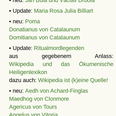
• neu:
Jan Bula und Václav Drbola
• Update:
Maria Rosa Julia Billiart
• neu:
Poma
Donatianus von Catalaunum
Domitianus von Catalaunum
• Update:
Ritualmordlegenden
aus gegebenem Anlass:
Wikipedia und das Ökumenische
Heiligenlexikon
dazu auch:
Wikipedia ist (k)eine Quelle!
• neu:
Aedh von Achard-Finglas
Maedhog von Clonmore
Agericus von Tours
Angelus von Vitoria