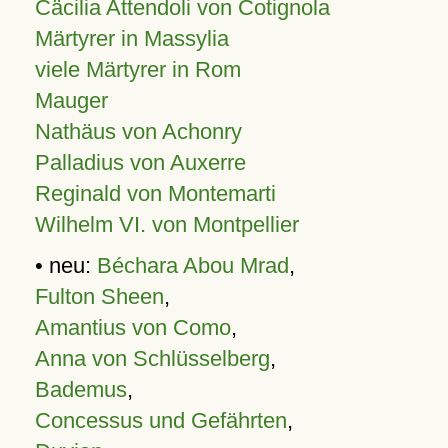
Cäcilia Attendoli von Cotignola
Märtyrer in Massylia
viele Märtyrer in Rom
Mauger
Nathäus von Achonry
Palladius von Auxerre
Reginald von Montemarti
Wilhelm VI. von Montpellier
• neu:
Béchara Abou Mrad
,
Fulton Sheen
,
Amantius von Como
,
Anna von Schlüsselberg
,
Bademus
,
Concessus und Gefährten
,