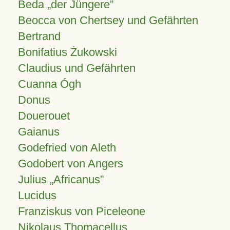
Beda „der Jüngere”
Beocca von Chertsey und Gefährten
Bertrand
Bonifatius Żukowski
Claudius und Gefährten
Cuanna Ógh
Donus
Douerouet
Gaianus
Godefried von Aleth
Godobert von Angers
Julius
Africanus
Lucidus
Franziskus von Piceleone
Nikolaus Thomacellus