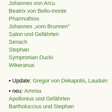
Johannes von Arcu
Beatrix von Bello-monte
Pharmuthios
Johannes
vom Brunnen
Salon und Gefährten
Senach
Stephan
Sympronian Ducki
Wikeranus
• Update:
Gregor von Dekapolis
,
Lauduin
• neu:
Ammia
Apollonius und Gefährten
Bartholuccius und Stephan