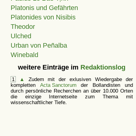
Platonis und Gefährten
Platonides von Nisibis
Theodor
Ulched
Urban von Peñalba
Winebald
weitere Einträge im
Redaktionslog
1
▲
Zudem mit der exlusiven Wiedergabe der
kompletten
Acta Sanctorum
der Bollandisten und
durch persönliche Recherchen an über 10.000 Orten
die einzige Internetseite zum Thema mit
wissenschaftlicher Tiefe.