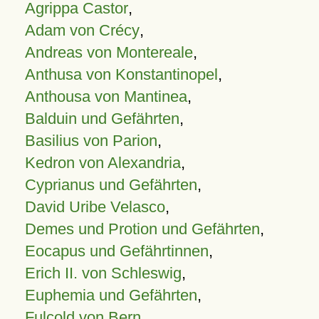
Agrippa Castor
,
Adam von Crécy
,
Andreas von Montereale
,
Anthusa von Konstantinopel
,
Anthousa von Mantinea
,
Balduin und Gefährten
,
Basilius von Parion
,
Kedron von Alexandria
,
Cyprianus und Gefährten
,
David Uribe Velasco
,
Demes und Protion und Gefährten
,
Eocapus und Gefährtinnen
,
Erich II. von Schleswig
,
Euphemia und Gefährten
,
Fulcold von Bern
,