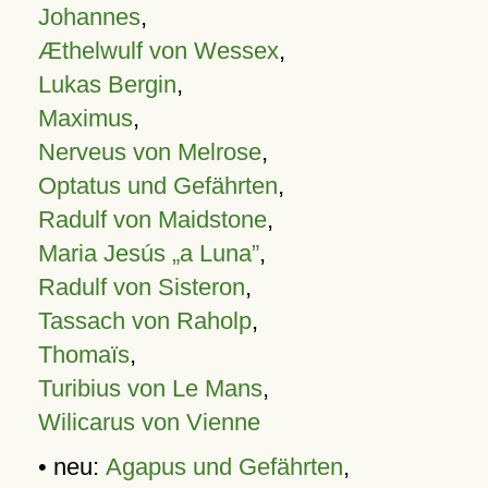
Johannes
,
Æthelwulf von Wessex
,
Lukas Bergin
,
Maximus
,
Nerveus von Melrose
,
Optatus und Gefährten
,
Radulf von Maidstone
,
Maria Jesús „a Luna”
,
Radulf von Sisteron
,
Tassach von Raholp
,
Thomaïs
,
Turibius von Le Mans
,
Wilicarus von Vienne
• neu:
Agapus und Gefährten
,