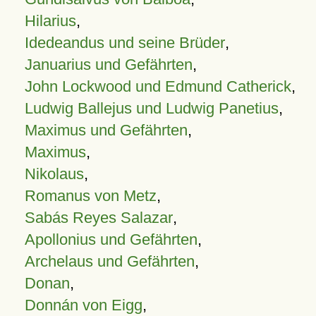
Hilarius
,
Idedeandus und seine Brüder
,
Januarius und Gefährten
,
John Lockwood und Edmund Catherick
,
Ludwig Ballejus und Ludwig Panetius
,
Maximus und Gefährten
,
Maximus
,
Nikolaus
,
Romanus von Metz
,
Sabás Reyes Salazar
,
Apollonius und Gefährten
,
Archelaus und Gefährten
,
Donan
,
Donnán von Eigg
,