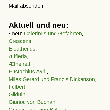
Mail absenden.
Aktuell und neu:
• neu:
Celerinus und Gefährten
,
Crescens
Eleutherius
,
Ælfleda
,
Æthelred
,
Eustachius Avril
,
Miles Gerard und Francis Dickenson
,
Fulbert
,
Gilduin
,
Giunoc von Buchan
,
Gundisalvus von Balboa
,