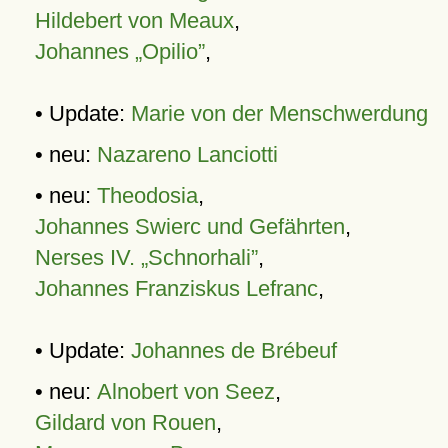
Hildebert von Meaux
,
Johannes „Opilio”
,
• Update:
Marie von der Menschwerdung
• neu:
Nazareno Lanciotti
• neu:
Theodosia
,
Johannes Swierc und Gefährten
,
Nerses IV. „Schnorhali”
,
Johannes Franziskus Lefranc
,
• Update:
Johannes de Brébeuf
• neu:
Alnobert von Seez
,
Gildard von Rouen
,