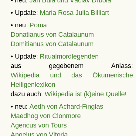
• neu:
Jan Bula und Václav Drbola
• Update:
Maria Rosa Julia Billiart
• neu:
Poma
Donatianus von Catalaunum
Domitianus von Catalaunum
• Update:
Ritualmordlegenden
aus gegebenem Anlass:
Wikipedia und das Ökumenische
Heiligenlexikon
dazu auch:
Wikipedia ist (k)eine Quelle!
• neu:
Aedh von Achard-Finglas
Maedhog von Clonmore
Agericus von Tours
Angelus von Vitoria