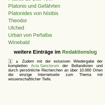
Platonis und Gefährten
Platonides von Nisibis
Theodor
Ulched
Urban von Peñalba
Winebald
weitere Einträge im
Redaktionslog
1
▲
Zudem mit der exlusiven Wiedergabe der
kompletten
Acta Sanctorum
der Bollandisten und
durch persönliche Recherchen an über 10.000 Orten
die einzige Internetseite zum Thema mit
wissenschaftlicher Tiefe.