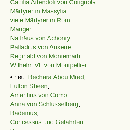
Cäcilia Attendoli von Cotignola
Märtyrer in Massylia
viele Märtyrer in Rom
Mauger
Nathäus von Achonry
Palladius von Auxerre
Reginald von Montemarti
Wilhelm VI. von Montpellier
• neu:
Béchara Abou Mrad
,
Fulton Sheen
,
Amantius von Como
,
Anna von Schlüsselberg
,
Bademus
,
Concessus und Gefährten
,