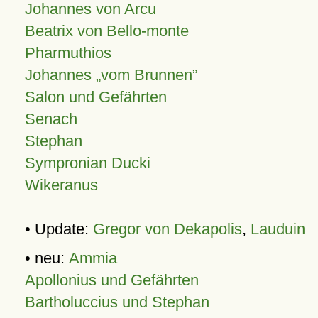
Johannes von Arcu
Beatrix von Bello-monte
Pharmuthios
Johannes
vom Brunnen
Salon und Gefährten
Senach
Stephan
Sympronian Ducki
Wikeranus
• Update:
Gregor von Dekapolis
,
Lauduin
• neu:
Ammia
Apollonius und Gefährten
Bartholuccius und Stephan