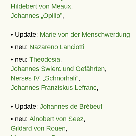
Hildebert von Meaux
,
Johannes „Opilio”
,
• Update:
Marie von der Menschwerdung
• neu:
Nazareno Lanciotti
• neu:
Theodosia
,
Johannes Swierc und Gefährten
,
Nerses IV. „Schnorhali”
,
Johannes Franziskus Lefranc
,
• Update:
Johannes de Brébeuf
• neu:
Alnobert von Seez
,
Gildard von Rouen
,