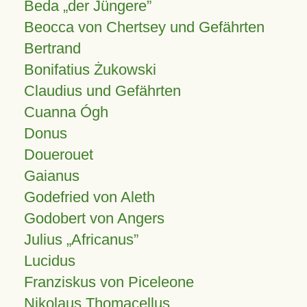
Beda „der Jüngere”
Beocca von Chertsey und Gefährten
Bertrand
Bonifatius Żukowski
Claudius und Gefährten
Cuanna Ógh
Donus
Douerouet
Gaianus
Godefried von Aleth
Godobert von Angers
Julius
Africanus
Lucidus
Franziskus von Piceleone
Nikolaus Thomacellus