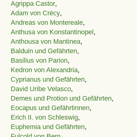
Agrippa Castor
,
Adam von Crécy
,
Andreas von Montereale
,
Anthusa von Konstantinopel
,
Anthousa von Mantinea
,
Balduin und Gefährten
,
Basilius von Parion
,
Kedron von Alexandria
,
Cyprianus und Gefährten
,
David Uribe Velasco
,
Demes und Protion und Gefährten
,
Eocapus und Gefährtinnen
,
Erich II. von Schleswig
,
Euphemia und Gefährten
,
Fulcold von Bern
,