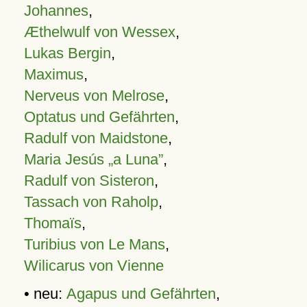
Johannes
,
Æthelwulf von Wessex
,
Lukas Bergin
,
Maximus
,
Nerveus von Melrose
,
Optatus und Gefährten
,
Radulf von Maidstone
,
Maria Jesús „a Luna”
,
Radulf von Sisteron
,
Tassach von Raholp
,
Thomaïs
,
Turibius von Le Mans
,
Wilicarus von Vienne
• neu:
Agapus und Gefährten
,