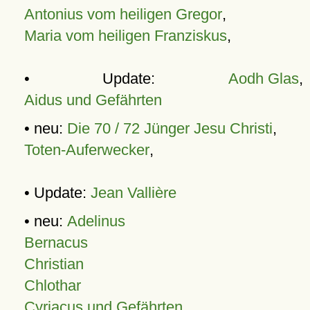
Antonius vom heiligen Gregor
,
Maria vom heiligen Franziskus
,
• Update:
Aodh Glas
,
Aidus und Gefährten
• neu:
Die 70 / 72 Jünger Jesu Christi
,
Toten-Auferwecker
,
• Update:
Jean Vallière
• neu:
Adelinus
Bernacus
Christian
Chlothar
Cyriacus und Gefährten