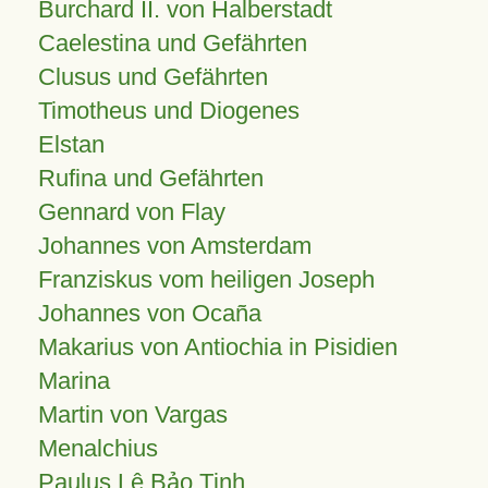
Burchard II. von Halberstadt
Caelestina und Gefährten
Clusus und Gefährten
Timotheus und Diogenes
Elstan
Rufina und Gefährten
Gennard von Flay
Johannes von Amsterdam
Franziskus vom heiligen Joseph
Johannes von Ocaña
Makarius von Antiochia in Pisidien
Marina
Martin von Vargas
Menalchius
Paulus Lê Bảo Tịnh