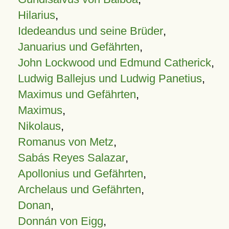
Hilarius
,
Idedeandus und seine Brüder
,
Januarius und Gefährten
,
John Lockwood und Edmund Catherick
,
Ludwig Ballejus und Ludwig Panetius
,
Maximus und Gefährten
,
Maximus
,
Nikolaus
,
Romanus von Metz
,
Sabás Reyes Salazar
,
Apollonius und Gefährten
,
Archelaus und Gefährten
,
Donan
,
Donnán von Eigg
,