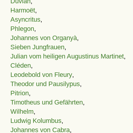
Duvian
,
Harmoët
,
Asyncritus
,
Phlegon
,
Johannes von Organyà
,
Sieben Jungfrauen
,
Julian vom heiligen Augustinus Martinet
,
Cléden
,
Leodebold von Fleury
,
Theodor und Pausilypus
,
Pitrion
,
Timotheus und Gefährten
,
Wilhelm
,
Ludwig Kolumbus
,
Johannes von Cabra
,