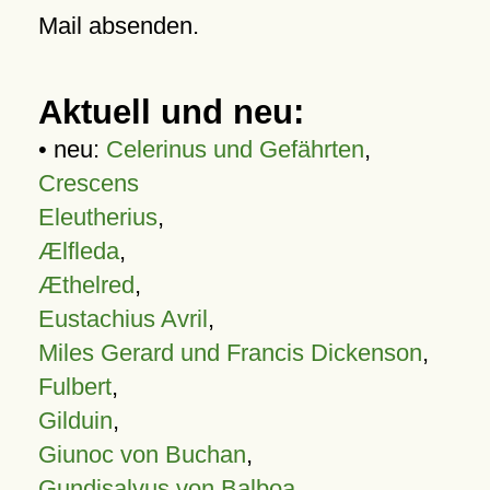
Mail absenden.
Aktuell und neu:
• neu:
Celerinus und Gefährten
,
Crescens
Eleutherius
,
Ælfleda
,
Æthelred
,
Eustachius Avril
,
Miles Gerard und Francis Dickenson
,
Fulbert
,
Gilduin
,
Giunoc von Buchan
,
Gundisalvus von Balboa
,