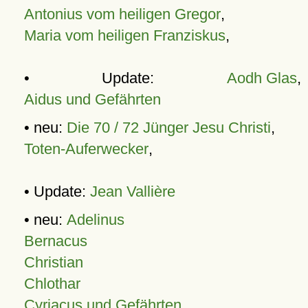
Antonius vom heiligen Gregor
,
Maria vom heiligen Franziskus
,
• Update:
Aodh Glas
,
Aidus und Gefährten
• neu:
Die 70 / 72 Jünger Jesu Christi
,
Toten-Auferwecker
,
• Update:
Jean Vallière
• neu:
Adelinus
Bernacus
Christian
Chlothar
Cyriacus und Gefährten