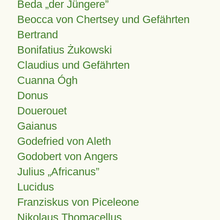
Beda „der Jüngere”
Beocca von Chertsey und Gefährten
Bertrand
Bonifatius Żukowski
Claudius und Gefährten
Cuanna Ógh
Donus
Douerouet
Gaianus
Godefried von Aleth
Godobert von Angers
Julius
Africanus
Lucidus
Franziskus von Piceleone
Nikolaus Thomacellus