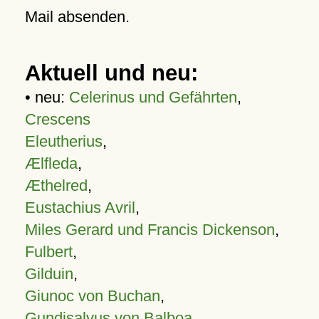
Mail absenden.
Aktuell und neu:
• neu:
Celerinus und Gefährten
,
Crescens
Eleutherius
,
Ælfleda
,
Æthelred
,
Eustachius Avril
,
Miles Gerard und Francis Dickenson
,
Fulbert
,
Gilduin
,
Giunoc von Buchan
,
Gundisalvus von Balboa
,