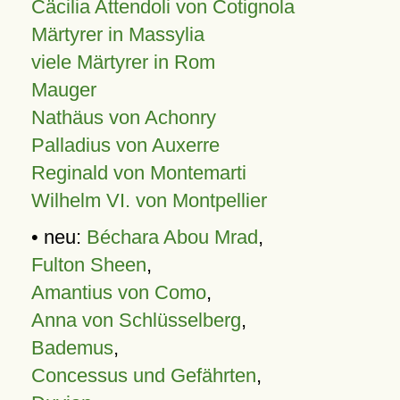
Cäcilia Attendoli von Cotignola
Märtyrer in Massylia
viele Märtyrer in Rom
Mauger
Nathäus von Achonry
Palladius von Auxerre
Reginald von Montemarti
Wilhelm VI. von Montpellier
• neu:
Béchara Abou Mrad
,
Fulton Sheen
,
Amantius von Como
,
Anna von Schlüsselberg
,
Bademus
,
Concessus und Gefährten
,