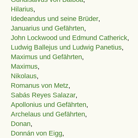
Hilarius
,
Idedeandus und seine Brüder
,
Januarius und Gefährten
,
John Lockwood und Edmund Catherick
,
Ludwig Ballejus und Ludwig Panetius
,
Maximus und Gefährten
,
Maximus
,
Nikolaus
,
Romanus von Metz
,
Sabás Reyes Salazar
,
Apollonius und Gefährten
,
Archelaus und Gefährten
,
Donan
,
Donnán von Eigg
,