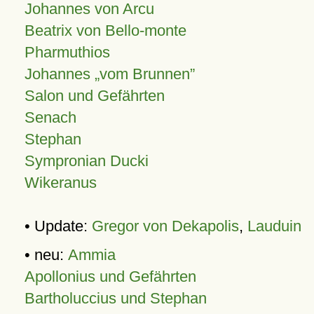
Johannes von Arcu
Beatrix von Bello-monte
Pharmuthios
Johannes
vom Brunnen
Salon und Gefährten
Senach
Stephan
Sympronian Ducki
Wikeranus
• Update:
Gregor von Dekapolis
,
Lauduin
• neu:
Ammia
Apollonius und Gefährten
Bartholuccius und Stephan