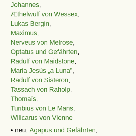
Johannes
,
Æthelwulf von Wessex
,
Lukas Bergin
,
Maximus
,
Nerveus von Melrose
,
Optatus und Gefährten
,
Radulf von Maidstone
,
Maria Jesús „a Luna”
,
Radulf von Sisteron
,
Tassach von Raholp
,
Thomaïs
,
Turibius von Le Mans
,
Wilicarus von Vienne
• neu:
Agapus und Gefährten
,