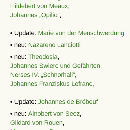
Hildebert von Meaux
,
Johannes „Opilio”
,
• Update:
Marie von der Menschwerdung
• neu:
Nazareno Lanciotti
• neu:
Theodosia
,
Johannes Swierc und Gefährten
,
Nerses IV. „Schnorhali”
,
Johannes Franziskus Lefranc
,
• Update:
Johannes de Brébeuf
• neu:
Alnobert von Seez
,
Gildard von Rouen
,