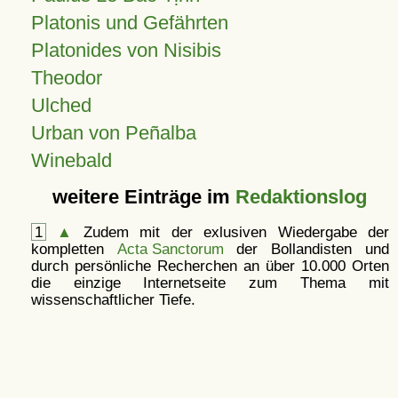
Platonis und Gefährten
Platonides von Nisibis
Theodor
Ulched
Urban von Peñalba
Winebald
weitere Einträge im
Redaktionslog
1
▲
Zudem mit der exlusiven Wiedergabe der
kompletten
Acta Sanctorum
der Bollandisten und
durch persönliche Recherchen an über 10.000 Orten
die einzige Internetseite zum Thema mit
wissenschaftlicher Tiefe.