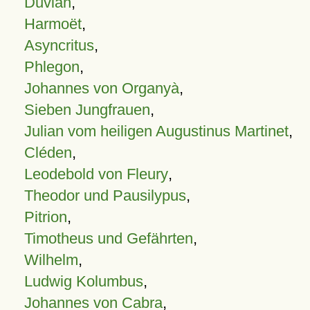
Duvian
,
Harmoët
,
Asyncritus
,
Phlegon
,
Johannes von Organyà
,
Sieben Jungfrauen
,
Julian vom heiligen Augustinus Martinet
,
Cléden
,
Leodebold von Fleury
,
Theodor und Pausilypus
,
Pitrion
,
Timotheus und Gefährten
,
Wilhelm
,
Ludwig Kolumbus
,
Johannes von Cabra
,