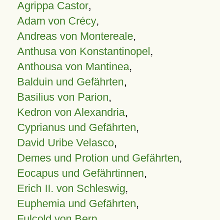
Agrippa Castor
,
Adam von Crécy
,
Andreas von Montereale
,
Anthusa von Konstantinopel
,
Anthousa von Mantinea
,
Balduin und Gefährten
,
Basilius von Parion
,
Kedron von Alexandria
,
Cyprianus und Gefährten
,
David Uribe Velasco
,
Demes und Protion und Gefährten
,
Eocapus und Gefährtinnen
,
Erich II. von Schleswig
,
Euphemia und Gefährten
,
Fulcold von Bern
,