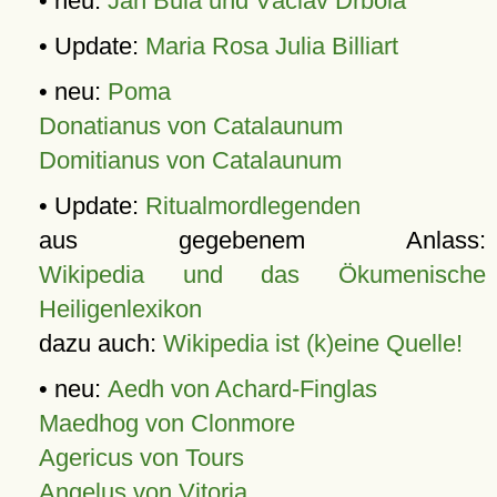
• neu:
Jan Bula und Václav Drbola
• Update:
Maria Rosa Julia Billiart
• neu:
Poma
Donatianus von Catalaunum
Domitianus von Catalaunum
• Update:
Ritualmordlegenden
aus gegebenem Anlass:
Wikipedia und das Ökumenische
Heiligenlexikon
dazu auch:
Wikipedia ist (k)eine Quelle!
• neu:
Aedh von Achard-Finglas
Maedhog von Clonmore
Agericus von Tours
Angelus von Vitoria