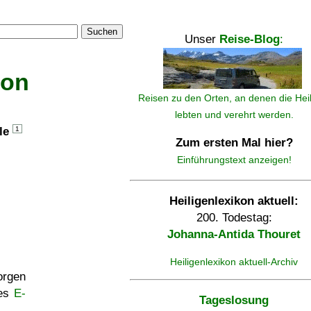
Suchen
Unser
Reise-Blog
:
kon
Reisen zu den Orten, an denen die Hei
lebten und verehrt werden.
lle
1
Zum ersten Mal hier?
Einführungstext anzeigen!
Heiligenlexikon aktuell:
200. Todestag:
Johanna-Antida Thouret
Heiligenlexikon aktuell-Archiv
rgen
ses
E-
Tageslosung