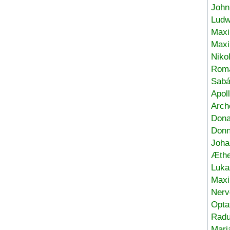
John
Ludw
Maxi
Max
Niko
Roma
Sabá
Apol
Arch
Don
Donn
Joha
Æthe
Luka
Max
Nerv
Opta
Radu
Mari