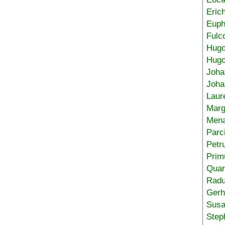
Eric
Euph
Fulc
Hug
Hugo
Joha
Joha
Laur
Marg
Mena
Parc
Petr
Prim
Quar
Radu
Gerh
Sus
Step