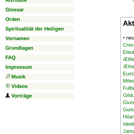
Attribute
Glossar
Orden
Akt
Spiritualität der Heiligen
• ne
Vornamen
Cres
Grundlagen
Eleu
FAQ
Ælfl
Æthe
Impressum
Eust
Musik
Mile
Videos
Fulb
Gild
Vorträge
Giun
Gund
Hilar
Ided
Janu