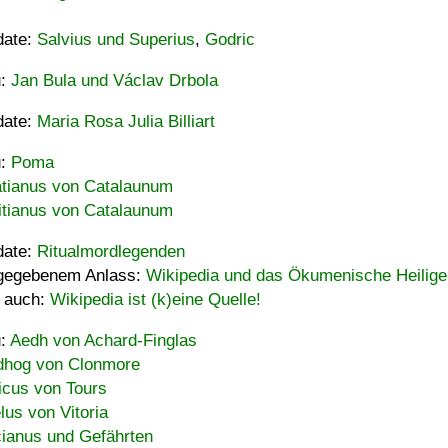
date:
Salvius und Superius
,
Godric
u:
Jan Bula und Václav Drbola
date:
Maria Rosa Julia Billiart
u:
Poma
tianus von Catalaunum
tianus von Catalaunum
date:
Ritualmordlegenden
gegebenem Anlass:
Wikipedia und das Ökumenische Heilige
 auch:
Wikipedia ist (k)eine Quelle!
u:
Aedh von Achard-Finglas
hog von Clonmore
icus von Tours
lus von Vitoria
ianus und Gefährten