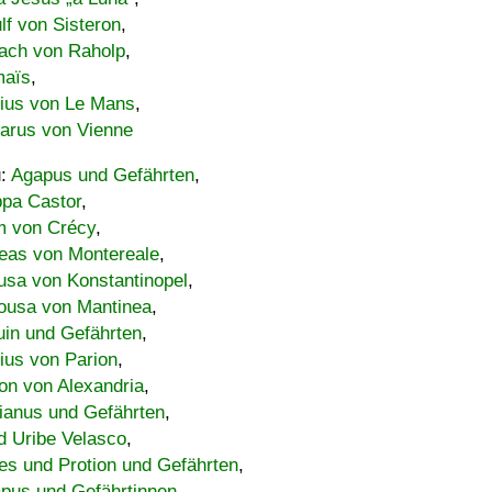
lf von Sisteron
,
ach von Raholp
,
maïs
,
bius von Le Mans
,
carus von Vienne
u:
Agapus und Gefährten
,
ppa Castor
,
 von Crécy
,
eas von Montereale
,
usa von Konstantinopel
,
ousa von Mantinea
,
uin und Gefährten
,
lius von Parion
,
on von Alexandria
,
ianus und Gefährten
,
d Uribe Velasco
,
s und Protion und Gefährten
,
pus und Gefährtinnen
,