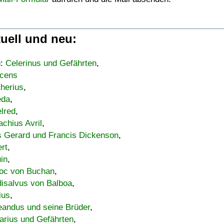
uell und neu:
u:
Celerinus und Gefährten
,
cens
therius
,
eda
,
lred
,
achius Avril
,
s Gerard und Francis Dickenson
,
ert
,
uin
,
oc von Buchan
,
isalvus von Balboa
,
ius
,
eandus und seine Brüder
,
arius und Gefährten
,