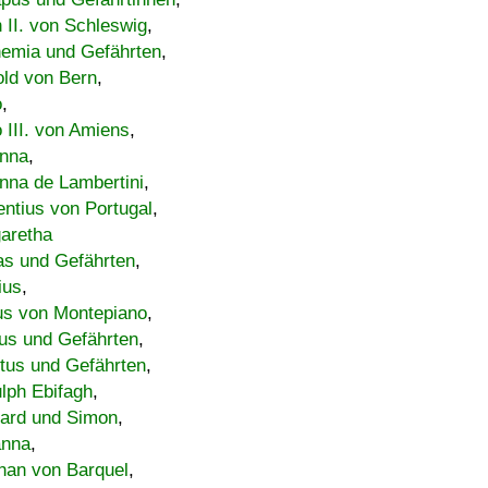
h II. von Schleswig
,
emia und Gefährten
,
old von Bern
,
o
,
 III. von Amiens
,
nna
,
nna de Lambertini
,
entius von Portugal
,
aretha
s und Gefährten
,
ius
,
us von Montepiano
,
us und Gefährten
,
tus und Gefährten
,
lph Ebifagh
,
ard und Simon
,
anna
,
han von Barquel
,