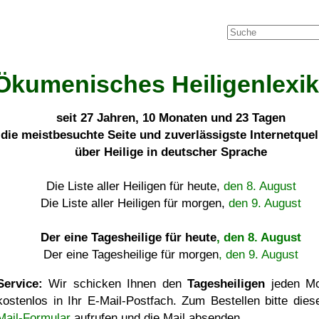
Ökumenisches Heiligenlexi
seit
27 Jahren, 10 Monaten und 23 Tagen
die meistbesuchte Seite und zuverlässigste Internetque
über Heilige in deutscher Sprache
Die Liste aller Heiligen für heute,
den 8. August
Die Liste aller Heiligen für morgen,
den 9. August
Der eine Tagesheilige für heute
, den 8. August
Der eine Tagesheilige für morgen
, den 9. August
Service:
Wir schicken Ihnen den
Tagesheiligen
jeden Mo
kostenlos in Ihr E-Mail-Postfach. Zum Bestellen bitte die
Mail-Formular
aufrufen und die Mail absenden.