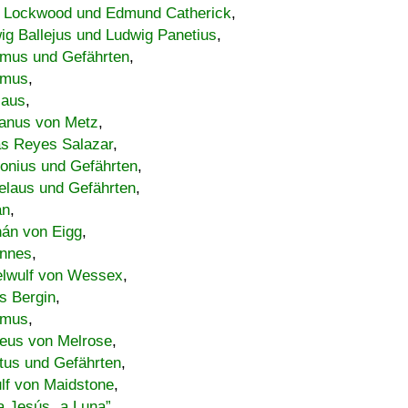
 Lockwood und Edmund Catherick
,
ig Ballejus und Ludwig Panetius
,
mus und Gefährten
,
imus
,
laus
,
nus von Metz
,
s Reyes Salazar
,
lonius und Gefährten
,
elaus und Gefährten
,
an
,
án von Eigg
,
nnes
,
lwulf von Wessex
,
s Bergin
,
imus
,
eus von Melrose
,
tus und Gefährten
,
lf von Maidstone
,
a Jesús „a Luna”
,