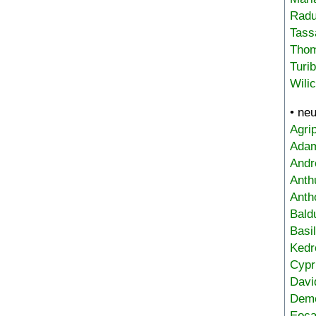
Radu
Tass
Tho
Turi
Wili
• ne
Agri
Adam
Andr
Anth
Anth
Bald
Basi
Kedr
Cypr
Davi
Deme
Eoca