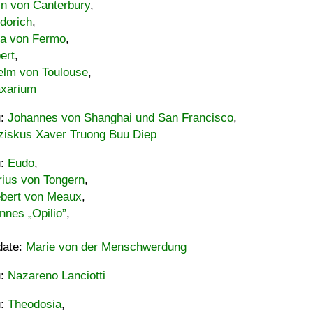
in von Canterbury
,
dorich
,
ia von Fermo
,
ert
,
elm von Toulouse
,
xarium
u:
Johannes von Shanghai und San Francisco
,
ziskus Xaver Truong Buu Diep
u:
Eudo
,
rius von Tongern
,
ebert von Meaux
,
nnes „Opilio”
,
date:
Marie von der Menschwerdung
u:
Nazareno Lanciotti
u:
Theodosia
,