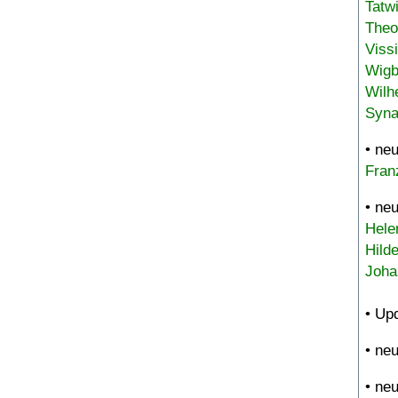
Tatw
Theo
Viss
Wigb
Wilh
Syna
• ne
Fran
• ne
Hele
Hild
Joha
• Up
• ne
• ne