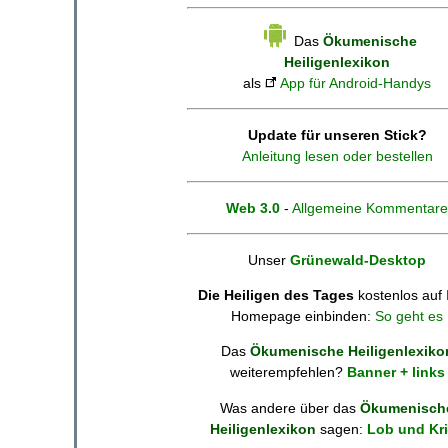
Das
Ökumenische
Heiligenlexikon
als
App für Android-Handys
Update für unseren Stick?
Anleitung lesen oder bestellen
Web 3.0
-
Allgemeine Kommentare
Unser
Grünewald-Desktop
Die Heiligen des Tages
kostenlos auf 
Homepage einbinden:
So geht es
Das
Ökumenische Heiligenlexiko
weiterempfehlen?
Banner + links
Was andere über das
Ökumenisch
Heiligenlexikon
sagen:
Lob und Kri