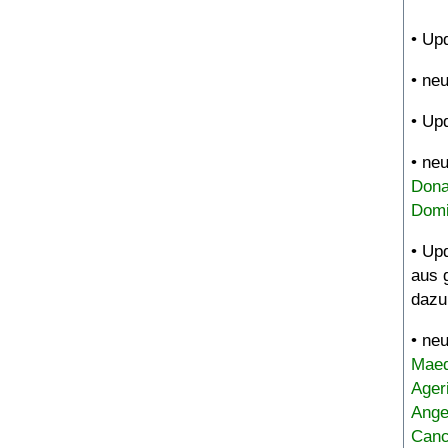
• Up
• ne
• Up
• ne
Dona
Domi
• Up
aus 
dazu
• ne
Maed
Ager
Ange
Canc