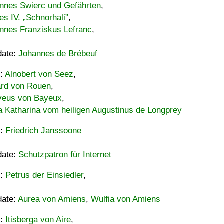
nnes Swierc und Gefährten
,
es IV. „Schnorhali”
,
nnes Franziskus Lefranc
,
date:
Johannes de Brébeuf
u:
Alnobert von Seez
,
ard von Rouen
,
eus von Bayeux
,
a Katharina vom heiligen Augustinus de Longprey
u:
Friedrich Janssoone
date:
Schutzpatron für Internet
u:
Petrus der Einsiedler
,
date:
Aurea von Amiens
,
Wulfia von Amiens
u:
Itisberga von Aire
,