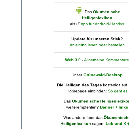
Das
Ökumenische
Heiligenlexikon
als
App für Android-Handys
Update für unseren Stick?
Anleitung lesen oder bestellen
Web 3.0
-
Allgemeine Kommentare
Unser
Grünewald-Desktop
Die Heiligen des Tages
kostenlos auf 
Homepage einbinden:
So geht es
Das
Ökumenische Heiligenlexiko
weiterempfehlen?
Banner + links
Was andere über das
Ökumenisch
Heiligenlexikon
sagen:
Lob und Kri