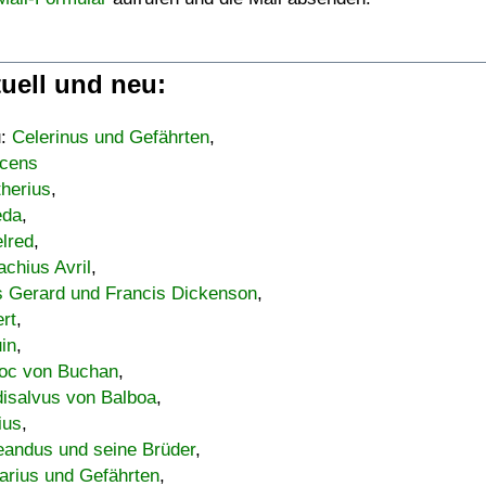
uell und neu:
u:
Celerinus und Gefährten
,
cens
therius
,
eda
,
lred
,
achius Avril
,
s Gerard und Francis Dickenson
,
ert
,
uin
,
oc von Buchan
,
isalvus von Balboa
,
ius
,
eandus und seine Brüder
,
arius und Gefährten
,