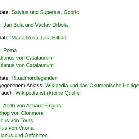
date:
Salvius und Superius
,
Godric
u:
Jan Bula und Václav Drbola
date:
Maria Rosa Julia Billiart
u:
Poma
tianus von Catalaunum
tianus von Catalaunum
date:
Ritualmordlegenden
gegebenem Anlass:
Wikipedia und das Ökumenische Heilige
 auch:
Wikipedia ist (k)eine Quelle!
u:
Aedh von Achard-Finglas
hog von Clonmore
icus von Tours
lus von Vitoria
ianus und Gefährten