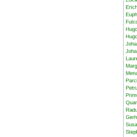
Eric
Euph
Fulc
Hug
Hugo
Joha
Joha
Laur
Marg
Mena
Parc
Petr
Prim
Quar
Radu
Gerh
Sus
Step