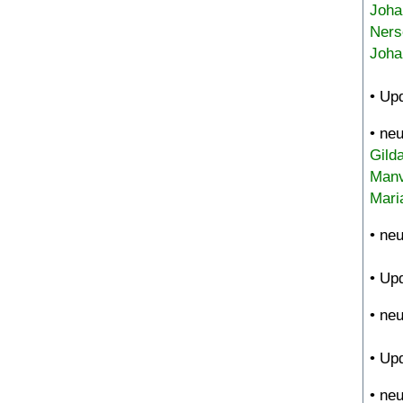
Joha
Ners
Joha
• Up
• ne
Gild
Manv
Mari
• ne
• Up
• ne
• Up
• ne