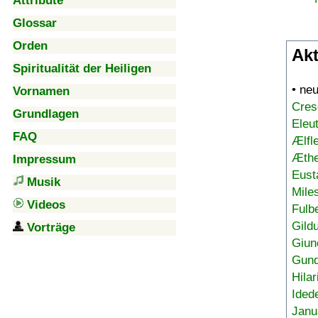
Attribute
Glossar
Orden
Akt
Spiritualität der Heiligen
• ne
Vornamen
Cres
Grundlagen
Eleu
FAQ
Ælfl
Æthe
Impressum
Eust
Musik
Mile
Videos
Fulb
Gild
Vorträge
Giun
Gund
Hilar
Ided
Janu