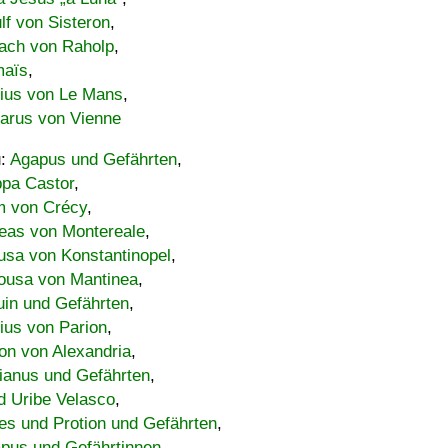
lf von Sisteron
,
ach von Raholp
,
maïs
,
bius von Le Mans
,
carus von Vienne
u:
Agapus und Gefährten
,
ppa Castor
,
 von Crécy
,
eas von Montereale
,
usa von Konstantinopel
,
ousa von Mantinea
,
uin und Gefährten
,
lius von Parion
,
on von Alexandria
,
ianus und Gefährten
,
d Uribe Velasco
,
s und Protion und Gefährten
,
pus und Gefährtinnen
,