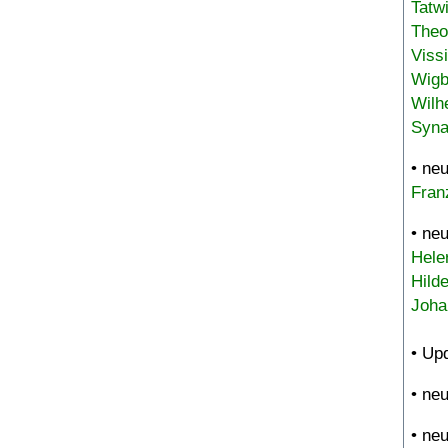
Tatw
Theo
Viss
Wigb
Wilh
Syna
• ne
Fran
• ne
Hele
Hild
Joha
• Up
• ne
• ne