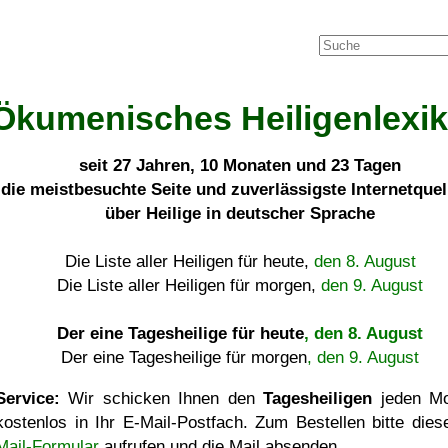
Ökumenisches Heiligenlexi
seit
27 Jahren, 10 Monaten und 23 Tagen
die meistbesuchte Seite und zuverlässigste Internetque
über Heilige in deutscher Sprache
Die Liste aller Heiligen für heute,
den 8. August
Die Liste aller Heiligen für morgen,
den 9. August
Der eine Tagesheilige für heute
, den 8. August
Der eine Tagesheilige für morgen
, den 9. August
Service:
Wir schicken Ihnen den
Tagesheiligen
jeden Mo
kostenlos in Ihr E-Mail-Postfach. Zum Bestellen bitte die
Mail-Formular
aufrufen und die Mail absenden.