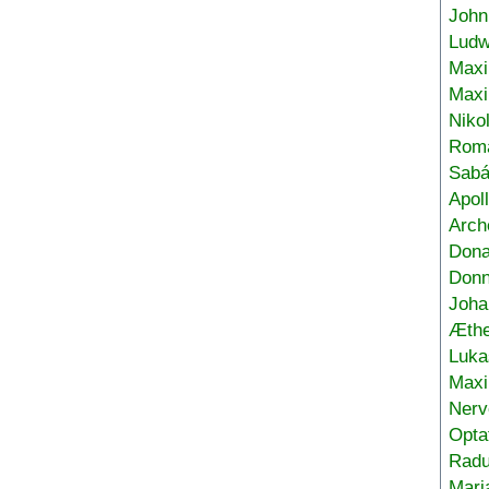
John
Ludw
Maxi
Max
Niko
Roma
Sabá
Apol
Arch
Don
Donn
Joha
Æthe
Luka
Max
Nerv
Opta
Radu
Mari