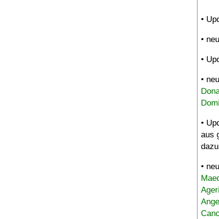
• Up
• ne
• Up
• ne
Dona
Domi
• Up
aus 
dazu
• ne
Maed
Ager
Ange
Canc