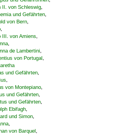
h II. von Schleswig
,
emia und Gefährten
,
old von Bern
,
o
,
 III. von Amiens
,
nna
,
nna de Lambertini
,
entius von Portugal
,
aretha
s und Gefährten
,
ius
,
us von Montepiano
,
us und Gefährten
,
tus und Gefährten
,
lph Ebifagh
,
ard und Simon
,
anna
,
han von Barquel
,