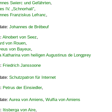
nnes Swierc und Gefährten
,
es IV. „Schnorhali”
,
nnes Franziskus Lefranc
,
date:
Johannes de Brébeuf
u:
Alnobert von Seez
,
ard von Rouen
,
eus von Bayeux
,
a Katharina vom heiligen Augustinus de Longprey
u:
Friedrich Janssoone
date:
Schutzpatron für Internet
u:
Petrus der Einsiedler
,
date:
Aurea von Amiens
,
Wulfia von Amiens
u:
Itisberga von Aire
,