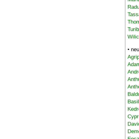
Radu
Tass
Tho
Turi
Wili
• ne
Agri
Adam
Andr
Anth
Anth
Bald
Basi
Kedr
Cypr
Davi
Deme
Eoca