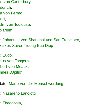
in von Canterbury
,
dorich
,
ia von Fermo
,
ert
,
elm von Toulouse
,
xarium
u:
Johannes von Shanghai und San Francisco
,
ziskus Xaver Truong Buu Diep
u:
Eudo
,
rius von Tongern
,
ebert von Meaux
,
nnes „Opilio”
,
date:
Marie von der Menschwerdung
u:
Nazareno Lanciotti
u:
Theodosia
,