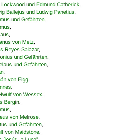
 Lockwood und Edmund Catherick
,
ig Ballejus und Ludwig Panetius
,
mus und Gefährten
,
imus
,
laus
,
nus von Metz
,
s Reyes Salazar
,
lonius und Gefährten
,
elaus und Gefährten
,
an
,
án von Eigg
,
nnes
,
lwulf von Wessex
,
s Bergin
,
imus
,
eus von Melrose
,
tus und Gefährten
,
lf von Maidstone
,
a Jesús „a Luna”
,