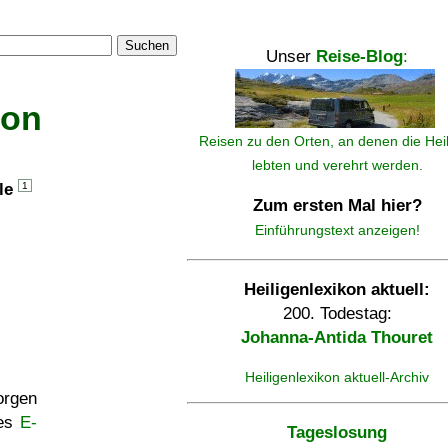
Suchen
Unser
Reise-Blog
:
kon
Reisen zu den Orten, an denen die Hei
lebten und verehrt werden.
lle
1
Zum ersten Mal hier?
Einführungstext anzeigen!
Heiligenlexikon aktuell:
200. Todestag:
Johanna-Antida Thouret
Heiligenlexikon aktuell-Archiv
rgen
ses
E-
Tageslosung